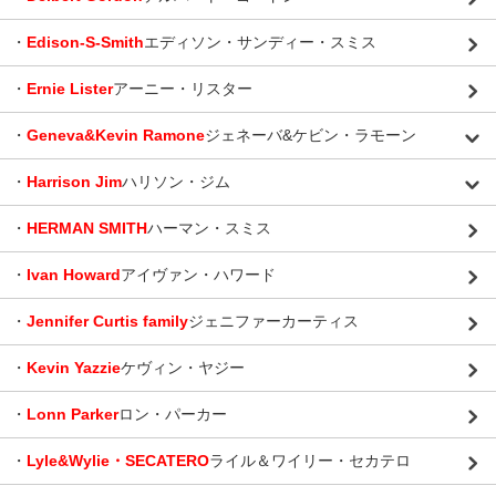
・
Edison-S-Smith
エディソン・サンディー・スミス
・
Ernie Lister
アーニー・リスター
・
Geneva&Kevin Ramone
ジェネーバ&ケビン・ラモーン
・
Harrison Jim
ハリソン・ジム
・
HERMAN SMITH
ハーマン・スミス
・
Ivan Howard
アイヴァン・ハワード
・
Jennifer Curtis family
ジェニファーカーティス
・
Kevin Yazzie
ケヴィン・ヤジー
・
Lonn Parker
ロン・パーカー
・
Lyle&Wylie・SECATERO
ライル＆ワイリー・セカテロ