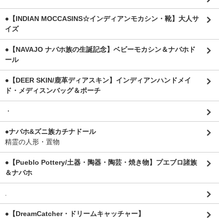
●【INDIAN MOCCASINS☆インディアンモカシン・靴】大人サ
イズ
●【NAVAJO ナバホ族の生誕記念】ベビーモカシン＆ナバホド
ール
●【DEER SKIN/鹿革ディアスキン】インディアンハンドメイ
ド・メディスンバッグ＆ポーチ
・
●ナバホ&ズニ族カチナドール
精霊の人形・置物
●【Pueblo Pottery/土器・陶器・陶芸・焼き物】プエブロ諸族
＆ナバホ
.
●【DreamCatcher・ドリームキャッチャー】