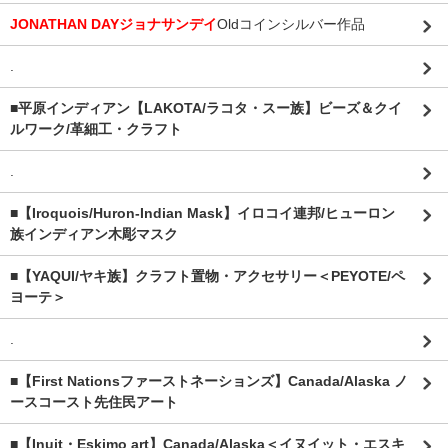
JONATHAN DAYジョナサンデイ
Oldコインシルバー作品
.
■平原インディアン【LAKOTA/ラコタ・スー族】ビーズ＆クイ
ルワーク/革細工・クラフト
.
■【Iroquois/Huron-Indian Mask】イロコイ連邦/ヒューロン
族インディアン木彫マスク
■【YAQUI/ヤキ族】クラフト置物・アクセサリー＜PEYOTE/ペ
ヨーテ＞
.
■【First Nationsファーストネーションズ】Canada/Alaska ノ
ースコースト先住民アート
■【Inuit・Eskimo art】Canada/Alaska＜イヌイット・エスキ