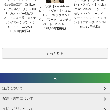
平原インディアン・ラコ
ナバホ族【Ray Adakai/
タ族伝統工芸【Quillwor
レイ・アダカイ】＜Liza
ナバホ族【Ray Adakai/
k・クイルワーク】＜Tur
rd or Gekko/トカゲ・ヤ
レイ・アダカイ】CONC
tle/カメ＞バー型ピア
モリ＞スパイニーオイス
HO BELT/リポウズ＆ス
ス・イエロー系 ※イヤ
ター・インレイ ペンダ
タンプワーク・コンチョ
リングやペンダントに
ント＆ブローチ 110F34
ベルト 25AU75
も・・・ 100025
54,780円(税込)
498,000円(税込)
15,800円(税込)
もっと見る
返品について
配送・送料について
支払い方法について