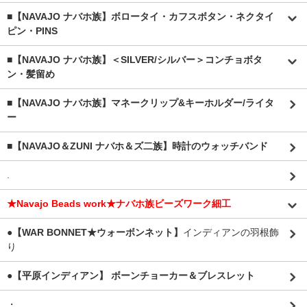
■【NAVAJO ナバホ族】ボロータイ・カフスボタン・ネクタイ
ピン・PINS
■【NAVAJO ナバホ族】＜SILVER/シルバー＞コンチョボタ
ン・髪留め
■【NAVAJO ナバホ族】マネークリップ&キーホルダー/ライタ
ー
■【NAVAJO＆ZUNI ナバホ＆ズ二族】時計のウォッチバンド
.
★Navajo Beads work★ナバホ族ビーズワーク細工
●【WAR BONNET★ウォーボンネット】
インディアンの羽根飾
り
●【平原インディアン】 ボーンチョーカー＆ブレスレット
・