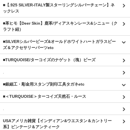
■【.925 SILVER-ITALY製スターリングシルバーチェーン】ネ
ックレス
■革ヒモ【Deer Skin】鹿革/ディアスキンレース&シニュー（ク
ラフト紐）
■SILVERシルバービーズ&オールドホワイトハートガラスビー
ズ＆アクセサリーパーツetc
■TURQUOISE/ターコイズのナゲット（塊）ビーズ
.
■銀細工・彫金用スタンプ刻印工具タガネetc
■＜TURQUOISE＞ターコイズ天然石・ルース
.
USAアメリカ雑貨【インディアン&ウエスタン＆カントリー
系】ビンテージ＆アンティーク