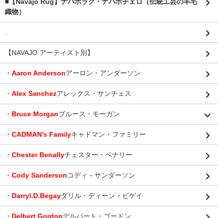
■【Navajo Rug】ナバホラグ・ナバホチェロ（伝統工芸の羊毛
織物）
.
【NAVAJO アーティスト別】
・
Aaron Anderson
アーロン・アンダーソン
・
Alex Sanchez
アレックス・サンチェス
・
Bruce Morgan
ブルース・モーガン
・
CADMAN’s Family
キャドマン・ファミリー
・
Chester Benally
チェスター・ベナリー
・
Cody Sanderson
コディ－サンダーソン
・
Darryl.D.Begay
ダリル・ディーン・ビゲイ
・
Delbert Gordon
デルバート・ゴードン