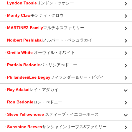
・
Lyndon Tsosie
リンドン・ツオシー
・
Monty Claw
モンティ・クロウ
・
MARTINEZ Family
マルチネスファミリー
・
Norbert Peshlakai
ノルバート・ペシュラカイ
・
Orville White
オーヴィル・ホワイト
・
Patricia Bedonie
パトリシアべドニー
・
Philander&Lee Begay
フィランダー＆リー・ビゲイ
・
Ray Adakai
レイ・アダカイ
・
Ron Bedonie
ロン・べドニー
・
Steve Yellowhorse
スティーブ・イエローホース
・
Sunshine Reeves
サンシャインリーブス&ファミリー