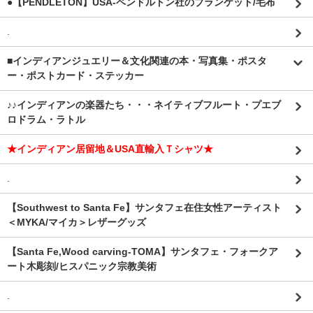
●【PENDLETON】USA-ペンドルトン社のブランケット/毛布
.
■インディアンジュエリー＆文化関連の本・写真集・ポスタ
ー・ポストカード・ステッカー
♪♪インディアンの楽器たち・・・ネイティブフルート・プエブ
ロドラム・ラトル
★インディアン居留地＆USA直輸入Ｔシャツ★
.
【Southwest to Santa Fe】サンタフェ在住女性アーティスト
＜MYKA/マイカ＞レザーグッズ
【Santa Fe,Wood carving-TOMA】サンタフェ・フォークア
ート木彫刻/ヒスパニック宗教美術
.