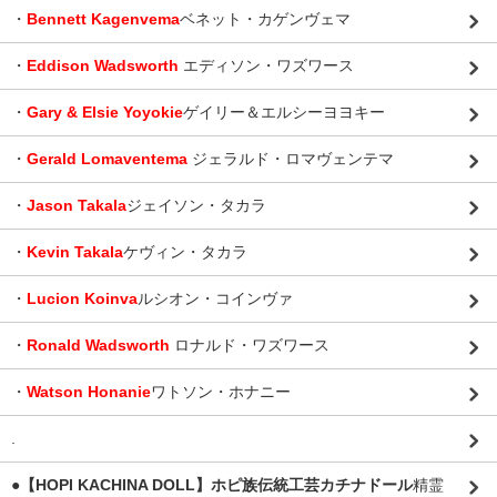
・
Bennett Kagenvema
ベネット・カゲンヴェマ
・
Eddison Wadsworth
エディソン・ワズワース
・
Gary & Elsie Yoyokie
ゲイリー＆エルシーヨヨキー
・
Gerald Lomaventema
ジェラルド・ロマヴェンテマ
・
Jason Takala
ジェイソン・タカラ
・
Kevin Takala
ケヴィン・タカラ
・
Lucion Koinva
ルシオン・コインヴァ
・
Ronald Wadsworth
ロナルド・ワズワース
・
Watson Honanie
ワトソン・ホナニー
.
●【HOPI KACHINA DOLL】ホピ族伝統工芸カチナドール
精霊