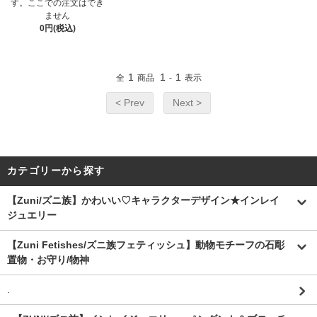
す。ここでの注文はでき
ません
0円(税込)
1
1
1
全
商品
-
表示
< Prev
Next >
カテゴリーから探す
【Zuni/ズニ族】かわいい♡キャラクターデザイン★インレイ
ジュエリー
【Zuni Fetishes/ズニ族フェティッシュ】動物モチーフの石彫
置物・お守り/物神
.