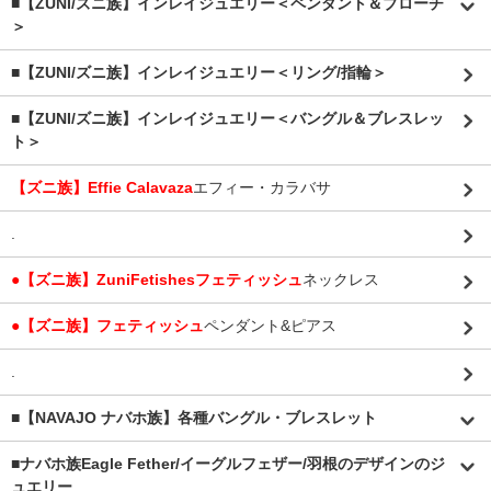
■【ZUNI/ズニ族】インレイジュエリー＜ペンダント＆ブローチ
＞
■【ZUNI/ズニ族】インレイジュエリー＜リング/指輪＞
■【ZUNI/ズニ族】インレイジュエリー＜バングル＆ブレスレッ
ト＞
【ズニ族】Effie Calavaza
エフィー・カラバサ
.
●【ズニ族】ZuniFetishesフェティッシュ
ネックレス
●【ズニ族】フェティッシュ
ペンダント&ピアス
.
■【NAVAJO ナバホ族】各種バングル・ブレスレット
■
ナバホ族Eagle Fether/イーグルフェザー/羽根のデザインのジ
ュエリー