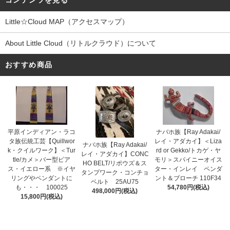
コンテンツを見る
Little☆Cloud MAP（アクセスマップ）
About Little Cloud（リトルクラウド）について
おすすめ商品
平原インディアン・ラコ
ナバホ族【Ray Adakai/
タ族伝統工芸【Quillwor
レイ・アダカイ】＜Liza
ナバホ族【Ray Adakai/
k・クイルワーク】＜Tur
rd or Gekko/トカゲ・ヤ
レイ・アダカイ】CONC
tle/カメ＞バー型ピア
モリ＞スパイニーオイス
HO BELT/リポウズ＆ス
ス・イエロー系 ※イヤ
ター・インレイ ペンダ
タンプワーク・コンチョ
リングやペンダントに
ント＆ブローチ 110F34
ベルト 25AU75
も・・・ 100025
54,780円(税込)
498,000円(税込)
15,800円(税込)