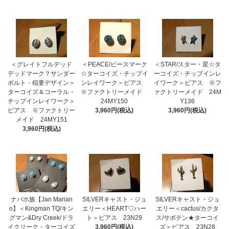
＜グレイトフルデッド
＜PEACE/ピースマーク
＜STAR/スター・星☆タ
デッドマーク？サンダー
☆ターコイズ・チップイ
ーコイズ・チップインレ
ボルト・稲妻デザイン＞
ンレイワーク＞ピアス
イワーク＞ピアス ※フ
ターコイズ＆コーラル・
※ファクトリーメイド
ァクトリーメイド 24M
チップインレイワーク＞
24MY150
Y136
ピアス ※ファクトリー
3,960円(税込)
3,960円(税込)
メイド 24MY151
3,960円(税込)
ナバホ族【Jan Marian
SILVERキャスト・ジュ
SILVERキャスト・ジュ
o】＜Kingman TQ/キン
エリー＜HEART♡ハー
エリー＜cactus/カクタ
グマン&Dry Creek/ドラ
ト＞ピアス 23N29
ス/サボテン★ターコイ
イクリーク・ターコイズ
3,960円(税込)
ズ＞ピアス 23N28