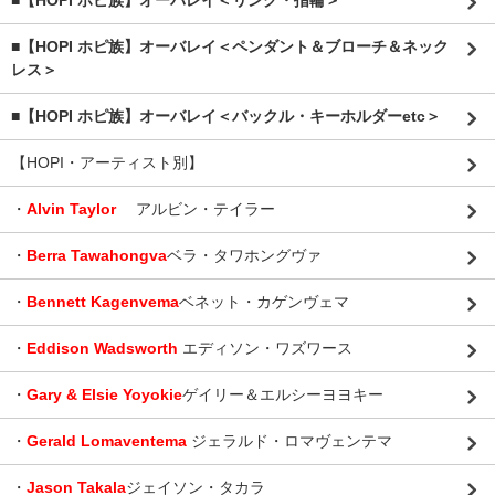
■【HOPI ホピ族】オーバレイ＜リング・指輪＞
■【HOPI ホピ族】オーバレイ＜ペンダント＆ブローチ＆ネック
レス＞
■【HOPI ホピ族】オーバレイ＜バックル・キーホルダーetc＞
【HOPI・アーティスト別】
・
Alvin Taylor
アルビン・テイラー
・
Berra Tawahongva
ベラ・タワホングヴァ
・
Bennett Kagenvema
ベネット・カゲンヴェマ
・
Eddison Wadsworth
エディソン・ワズワース
・
Gary & Elsie Yoyokie
ゲイリー＆エルシーヨヨキー
・
Gerald Lomaventema
ジェラルド・ロマヴェンテマ
・
Jason Takala
ジェイソン・タカラ