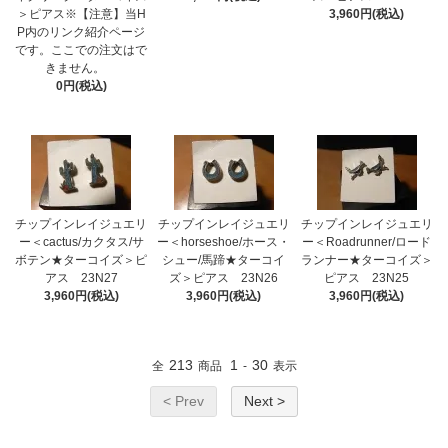
＞ピアス※【注意】当H
3,960円(税込)
P内のリンク紹介ページ
です。ここでの注文はで
きません。
0円(税込)
チップインレイジュエリ
チップインレイジュエリ
チップインレイジュエリ
ー＜cactus/カクタス/サ
ー＜horseshoe/ホース・
ー＜Roadrunner/ロード
ボテン★ターコイズ＞ピ
シュー/馬蹄★ターコイ
ランナー★ターコイズ＞
アス 23N27
ズ＞ピアス 23N26
ピアス 23N25
3,960円(税込)
3,960円(税込)
3,960円(税込)
213
1
30
全
商品
-
表示
< Prev
Next >