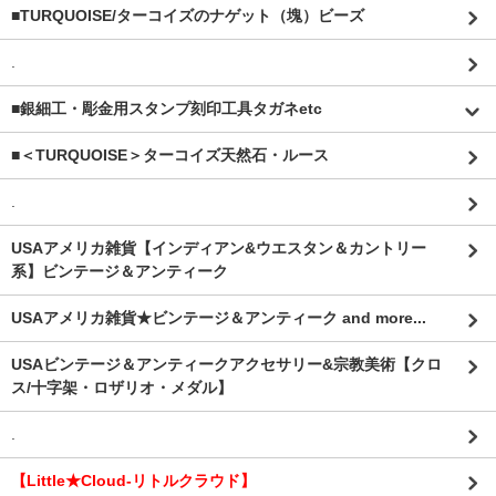
■TURQUOISE/ターコイズのナゲット（塊）ビーズ
.
■銀細工・彫金用スタンプ刻印工具タガネetc
■＜TURQUOISE＞ターコイズ天然石・ルース
.
USAアメリカ雑貨【インディアン&ウエスタン＆カントリー
系】ビンテージ＆アンティーク
USAアメリカ雑貨★ビンテージ＆アンティーク and more...
USAビンテージ＆アンティークアクセサリー&宗教美術【クロ
ス/十字架・ロザリオ・メダル】
.
【Little★Cloud-リトルクラウド】