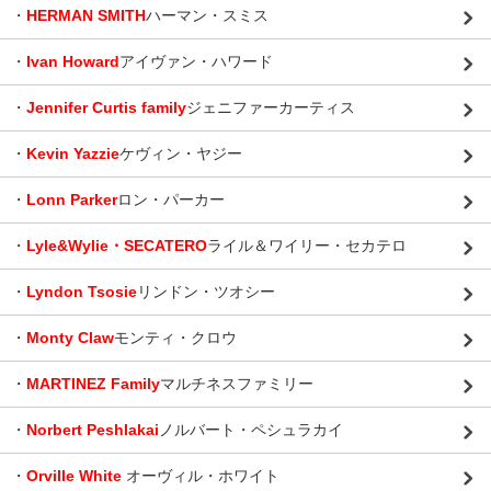
・
HERMAN SMITH
ハーマン・スミス
・
Ivan Howard
アイヴァン・ハワード
・
Jennifer Curtis family
ジェニファーカーティス
・
Kevin Yazzie
ケヴィン・ヤジー
・
Lonn Parker
ロン・パーカー
・
Lyle&Wylie・SECATERO
ライル＆ワイリー・セカテロ
・
Lyndon Tsosie
リンドン・ツオシー
・
Monty Claw
モンティ・クロウ
・
MARTINEZ Family
マルチネスファミリー
・
Norbert Peshlakai
ノルバート・ペシュラカイ
・
Orville White
オーヴィル・ホワイト