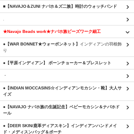
■【NAVAJO＆ZUNI ナバホ＆ズ二族】時計のウォッチバンド
.
★Navajo Beads work★ナバホ族ビーズワーク細工
●【WAR BONNET★ウォーボンネット】
インディアンの羽根飾
り
●【平原インディアン】 ボーンチョーカー＆ブレスレット
・
●【INDIAN MOCCASINS☆インディアンモカシン・靴】大人サ
イズ
●【NAVAJO ナバホ族の生誕記念】ベビーモカシン＆ナバホド
ール
●【DEER SKIN/鹿革ディアスキン】インディアンハンドメイ
ド・メディスンバッグ＆ポーチ