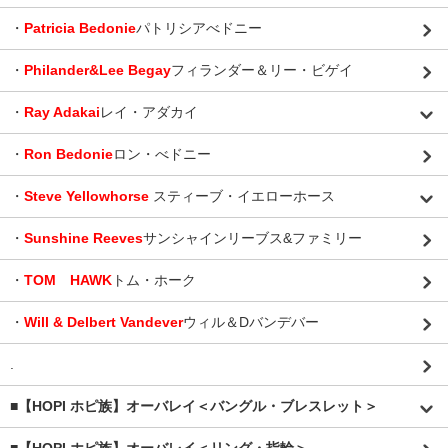
・
Patricia Bedonie
パトリシアべドニー
・
Philander&Lee Begay
フィランダー＆リー・ビゲイ
・
Ray Adakai
レイ・アダカイ
・
Ron Bedonie
ロン・べドニー
・
Steve Yellowhorse
スティーブ・イエローホース
・
Sunshine Reeves
サンシャインリーブス&ファミリー
・
TOM HAWK
トム・ホーク
・
Will & Delbert Vandever
ウィル＆Dバンデバー
.
■【HOPI ホピ族】オーバレイ＜バングル・ブレスレット＞