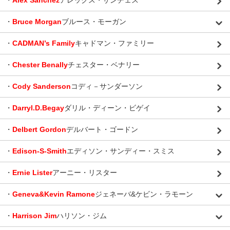
・
Alex Sanchez
アレックス・サンチェス
・
Bruce Morgan
ブルース・モーガン
・
CADMAN’s Family
キャドマン・ファミリー
・
Chester Benally
チェスター・ベナリー
・
Cody Sanderson
コディ－サンダーソン
・
Darryl.D.Begay
ダリル・ディーン・ビゲイ
・
Delbert Gordon
デルバート・ゴードン
・
Edison-S-Smith
エディソン・サンディー・スミス
・
Ernie Lister
アーニー・リスター
・
Geneva&Kevin Ramone
ジェネーバ&ケビン・ラモーン
・
Harrison Jim
ハリソン・ジム