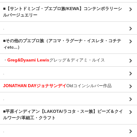
■【サントドミンゴ・プエブロ族/KEWA】コンテンポラリーシ
ルバージュエリー
.
■その他のプエブロ族（アコマ・ラグーナ・イスレタ・コチテ
ィetc...）
・
Greg&Dyaami Lewis
グレッグ＆ディアミ・ルイス
.
JONATHAN DAYジョナサンデイ
Oldコインシルバー作品
.
■平原インディアン【LAKOTA/ラコタ・スー族】ビーズ＆クイ
ルワーク/革細工・クラフト
.