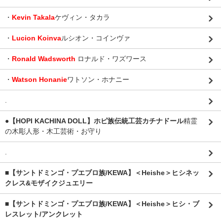
・
Kevin Takala
ケヴィン・タカラ
・
Lucion Koinva
ルシオン・コインヴァ
・
Ronald Wadsworth
ロナルド・ワズワース
・
Watson Honanie
ワトソン・ホナニー
.
●【HOPI KACHINA DOLL】ホピ族伝統工芸カチナドール
精霊
の木彫人形・木工芸術・お守り
.
■【サントドミンゴ・プエブロ族/KEWA】＜Heishe＞ヒシネッ
クレス&モザイクジュエリー
■【サントドミンゴ・プエブロ族/KEWA】＜Heishe＞ヒシ・ブ
レスレット/アンクレット