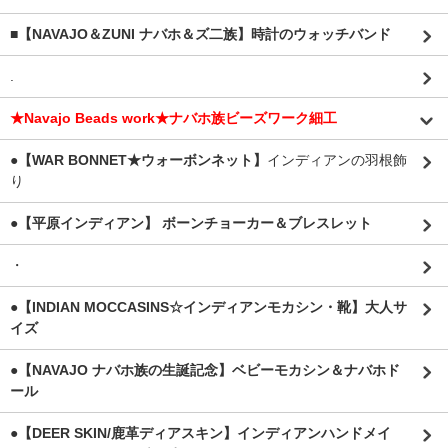
■【NAVAJO＆ZUNI ナバホ＆ズ二族】時計のウォッチバンド
.
★Navajo Beads work★ナバホ族ビーズワーク細工
●【WAR BONNET★ウォーボンネット】
インディアンの羽根飾
り
●【平原インディアン】 ボーンチョーカー＆ブレスレット
・
●【INDIAN MOCCASINS☆インディアンモカシン・靴】大人サ
イズ
●【NAVAJO ナバホ族の生誕記念】ベビーモカシン＆ナバホド
ール
●【DEER SKIN/鹿革ディアスキン】インディアンハンドメイ