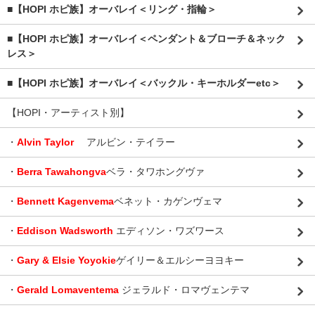
■【HOPI ホピ族】オーバレイ＜リング・指輪＞
■【HOPI ホピ族】オーバレイ＜ペンダント＆ブローチ＆ネック
レス＞
■【HOPI ホピ族】オーバレイ＜バックル・キーホルダーetc＞
【HOPI・アーティスト別】
・
Alvin Taylor
アルビン・テイラー
・
Berra Tawahongva
ベラ・タワホングヴァ
・
Bennett Kagenvema
ベネット・カゲンヴェマ
・
Eddison Wadsworth
エディソン・ワズワース
・
Gary & Elsie Yoyokie
ゲイリー＆エルシーヨヨキー
・
Gerald Lomaventema
ジェラルド・ロマヴェンテマ