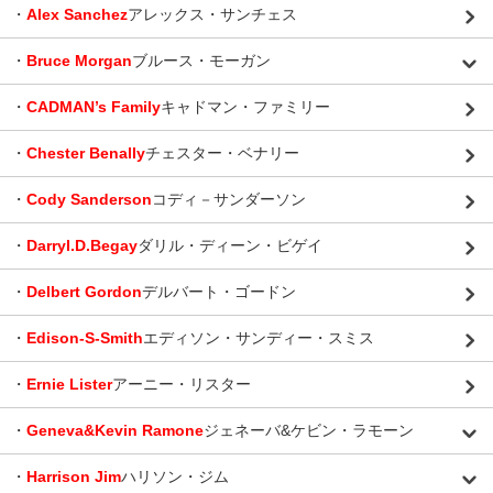
・
Alex Sanchez
アレックス・サンチェス
・
Bruce Morgan
ブルース・モーガン
・
CADMAN’s Family
キャドマン・ファミリー
・
Chester Benally
チェスター・ベナリー
・
Cody Sanderson
コディ－サンダーソン
・
Darryl.D.Begay
ダリル・ディーン・ビゲイ
・
Delbert Gordon
デルバート・ゴードン
・
Edison-S-Smith
エディソン・サンディー・スミス
・
Ernie Lister
アーニー・リスター
・
Geneva&Kevin Ramone
ジェネーバ&ケビン・ラモーン
・
Harrison Jim
ハリソン・ジム