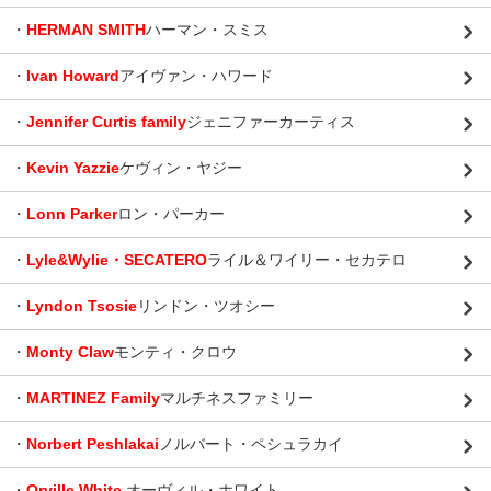
・
HERMAN SMITH
ハーマン・スミス
・
Ivan Howard
アイヴァン・ハワード
・
Jennifer Curtis family
ジェニファーカーティス
・
Kevin Yazzie
ケヴィン・ヤジー
・
Lonn Parker
ロン・パーカー
・
Lyle&Wylie・SECATERO
ライル＆ワイリー・セカテロ
・
Lyndon Tsosie
リンドン・ツオシー
・
Monty Claw
モンティ・クロウ
・
MARTINEZ Family
マルチネスファミリー
・
Norbert Peshlakai
ノルバート・ペシュラカイ
・
Orville White
オーヴィル・ホワイト