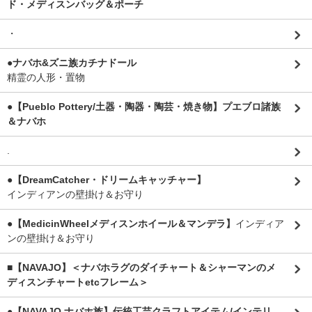
ド・メディスンバッグ＆ポーチ
・
●ナバホ&ズニ族カチナドール
精霊の人形・置物
●【Pueblo Pottery/土器・陶器・陶芸・焼き物】プエブロ諸族
＆ナバホ
.
●【DreamCatcher・ドリームキャッチャー】
インディアンの壁掛け＆お守り
●【MedicinWheelメディスンホイール＆マンデラ】
インディア
ンの壁掛け＆お守り
■【NAVAJO】＜ナバホラグのダイチャート＆シャーマンのメ
ディスンチャートetcフレーム＞
●【NAVAJO ナバホ族】伝統工芸クラフトアイテム/インテリ