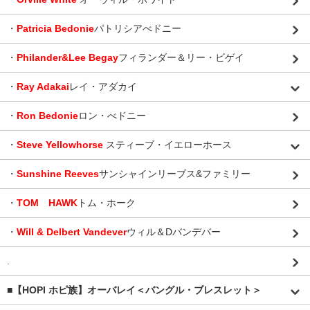
・
Patricia Bedonie
パトリシアべドニー
・
Philander&Lee Begay
フィランダー＆リー・ビゲイ
・
Ray Adakai
レイ・アダカイ
・
Ron Bedonie
ロン・べドニー
・
Steve Yellowhorse
スティーブ・イエローホース
・
Sunshine Reeves
サンシャインリーブス&ファミリー
・
TOM HAWK
トム・ホーク
・
Will & Delbert Vandever
ウィル＆Dバンデバー
.
■【HOPI ホピ族】オーバレイ＜バングル・ブレスレット＞