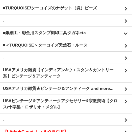
■TURQUOISE/ターコイズのナゲット（塊）ビーズ
.
■銀細工・彫金用スタンプ刻印工具タガネetc
■＜TURQUOISE＞ターコイズ天然石・ルース
.
USAアメリカ雑貨【インディアン&ウエスタン＆カントリー
系】ビンテージ＆アンティーク
USAアメリカ雑貨★ビンテージ＆アンティーク and more...
USAビンテージ＆アンティークアクセサリー&宗教美術【クロ
ス/十字架・ロザリオ・メダル】
.
【Little★Cloud-リトルクラウド】