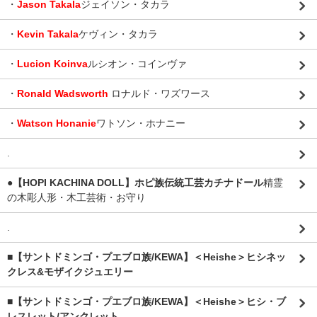
・
Jason Takala
ジェイソン・タカラ
・
Kevin Takala
ケヴィン・タカラ
・
Lucion Koinva
ルシオン・コインヴァ
・
Ronald Wadsworth
ロナルド・ワズワース
・
Watson Honanie
ワトソン・ホナニー
.
●【HOPI KACHINA DOLL】ホピ族伝統工芸カチナドール
精霊
の木彫人形・木工芸術・お守り
.
■【サントドミンゴ・プエブロ族/KEWA】＜Heishe＞ヒシネッ
クレス&モザイクジュエリー
■【サントドミンゴ・プエブロ族/KEWA】＜Heishe＞ヒシ・ブ
レスレット/アンクレット