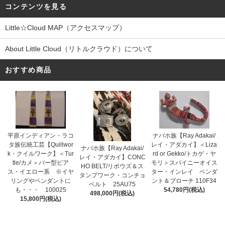
コンテンツを見る
Little☆Cloud MAP（アクセスマップ）
About Little Cloud（リトルクラウド）について
おすすめ商品
平原インディアン・ラコ
ナバホ族【Ray Adakai/
タ族伝統工芸【Quillwor
レイ・アダカイ】＜Liza
ナバホ族【Ray Adakai/
k・クイルワーク】＜Tur
rd or Gekko/トカゲ・ヤ
レイ・アダカイ】CONC
tle/カメ＞バー型ピア
モリ＞スパイニーオイス
HO BELT/リポウズ＆ス
ス・イエロー系 ※イヤ
ター・インレイ ペンダ
タンプワーク・コンチョ
リングやペンダントに
ント＆ブローチ 110F34
ベルト 25AU75
も・・・ 100025
54,780円(税込)
498,000円(税込)
15,800円(税込)