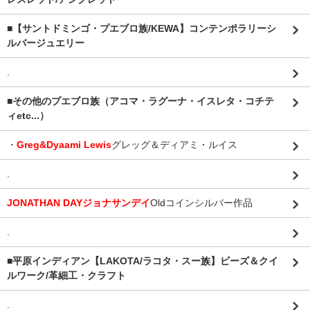
■【サントドミンゴ・プエブロ族/KEWA】コンテンポラリーシ
ルバージュエリー
.
■その他のプエブロ族（アコマ・ラグーナ・イスレタ・コチテ
ィetc...）
・
Greg&Dyaami Lewis
グレッグ＆ディアミ・ルイス
.
JONATHAN DAYジョナサンデイ
Oldコインシルバー作品
.
■平原インディアン【LAKOTA/ラコタ・スー族】ビーズ＆クイ
ルワーク/革細工・クラフト
.