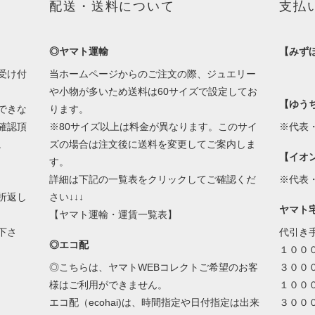
配送・送料について
支払
◎ヤマト運輸
【みず
受け付
当ホームページからのご注文の際、ジュエリー
や小物が多いため送料は60サイズで設定してお
【ゆう
できな
ります。
確認頂
※80サイズ以上は料金が異なります。このサイ
※代表
。
ズの場合は注文後に送料を変更してご案内しま
【イオ
す。
詳細は下記の一覧表をクリックしてご確認くだ
※代表
折返し
さい↓↓↓
ヤマト
【ヤマト運輸・運賃一覧表】
下さ
代引き
◎エコ配
１００
◎こちらは、ヤマトWEBコレクトご希望のお客
３００
様はご利用ができません。
１００
エコ配（ecohai)は、時間指定や日付指定は出来
３００