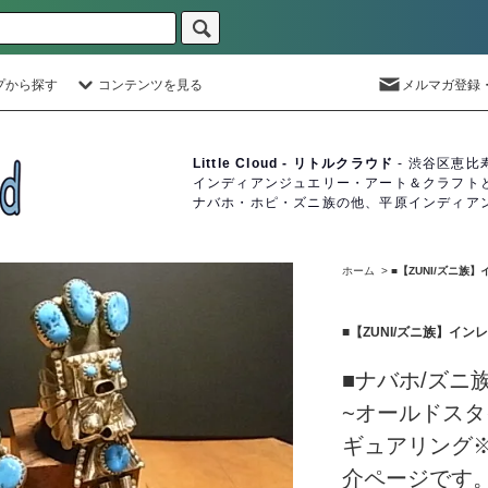
プから探す
コンテンツを見る
メルマガ登録
Little Cloud - リトルクラウド
- 渋谷区恵比
インディアンジュエリー・アート＆クラフト
ナバホ・ホピ・ズニ族の他、平原インディア
ホーム
>
■【ZUNI/ズニ族
■【ZUNI/ズニ族】イ
■ナバホ/ズニ族＜D
~オールドス
ギュアリング
介ページです