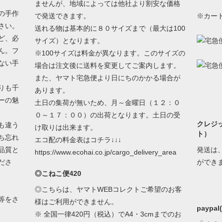
ませんが、地域によっては他社より割安な価格
の手作
で発送できます。
※カー
さい。
送れる物は基本的に８０サイズまで（最大は100
ど、必
サイズ）となります。
ん。フ
※100サイズは料金が異なります。このサイズの
ない手
場合は注文後に送料を変更してご案内します。
また、ヤマト宅急便より日にちのかかる場合が
りも千
あります。
ーの魅
土日の集荷が無いため、月～金曜日（１２：０
０～１７：００）の出荷となります。土日の受
クレジ
も違う
け取りは出来ます。
ト）
ち忘れ
エコ配の料金表はコチラ↓↓↓
品質と
発送は
https://www.ecohai.co.jp/cargo_delivery_area
ださ
ができ
◎こねこ便420
◎こちらは、ヤマトWEBコレクトご希望のお客
等をさ
様はご利用ができません。
paypa
※ 全国一律420円（税込）でA4・3cmまでのお