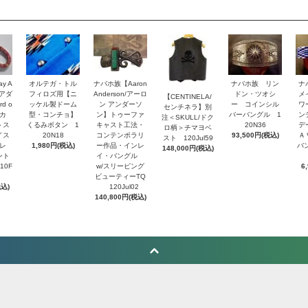
y A
オルテガ・トル
ナバホ族【Aaron
ナバホ族 リン
ナ
・アダ
フィロズ用【ニ
Anderson/アーロ
ドン・ツオシ
メ
【CENTINELA/
d o
ッケル製ドーム
ン アンダーソ
ー コインシル
ワ
センチネラ】別
トカ
型・コンチョ】
ン】トゥーファ
バーバングル 1
ン
注＜SKULL/ドク
＞ス
くるみボタン 1
キャスト工法・
20N36
デ
ロ柄＞チマヨベ
イス
20N18
コンテンポラリ
93,500円(税込)
Ａ
スト 120Jul59
レ
1,980円(税込)
ー作品・インレ
バ
148,000円(税込)
ント
イ・バングル
10F
w/スリーピング
6
ビューティーTQ
税込)
120Jul02
140,800円(税込)