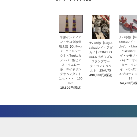
平原インディア
ナバホ族【Ra
ン・ラコタ族伝
dakai/レイ
ナバホ族【Ray A
統工芸【Quillwor
カイ】＜Lizar
dakai/レイ・アダ
k・クイルワー
r Gekko/
カイ】CONCHO
ク】＜Turtle/カ
ゲ・ヤモリ
BELT/リポウズ＆
メ＞バー型ピア
パイニーオ
スタンプワー
ス・イエロー
ター・イン
ク・コンチョベ
系 ※イヤリン
イ ペンダ
ルト 25AU75
グやペンダント
＆ブローチ 1
498,000円(税込)
にも・・・ 100
34
025
54,780円(
15,800円(税込)