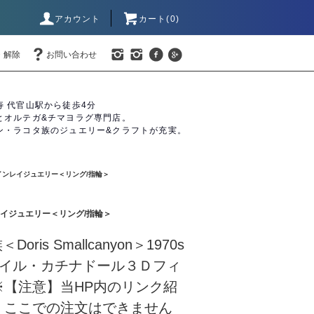
アカウント
カート(0)
・解除
お問い合わせ
寿 代官山駅から徒歩4分
とオルテガ&チマヨラグ専門店。
ン・ラコタ族のジュエリー&クラフトが充実。
】インレイジュエリー＜リング/指輪＞
ンレイジュエリー＜リング/指輪＞
oris Smallcanyon＞1970s
タイル・カチナドール３Ｄフィ
※【注意】当HP内のリンク紹
。ここでの注文はできません