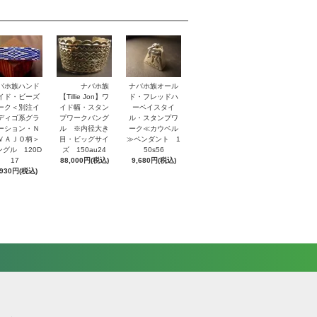
バホ族ハンド
ナバホ族
ナバホ族オール
イド・ビーズ
【Tillie Jon】ワ
ド・フレッドハ
ーク＜別注イ
イド幅・スタン
ーベイスタイ
ディゴ系グラ
プワークバング
ル・スタンプワ
ーション・Ｎ
ル ※内径大き
ーク≪カウベル
ＶＡＪＯ柄＞
目・ビッグサイ
≫ペンダント 1
ングル 120D
ズ 150au24
50s56
17
88,000円(税込)
9,680円(税込)
,930円(税込)