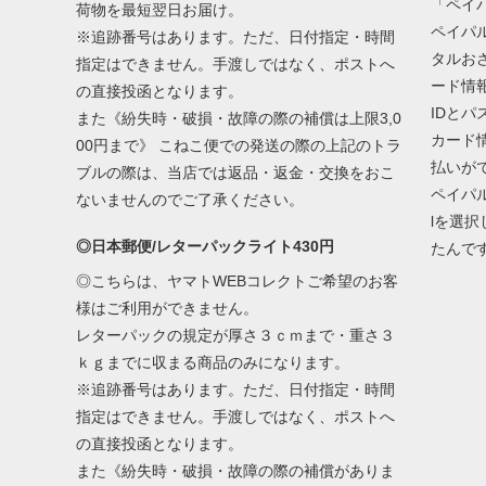
「ペイ
荷物を最短翌日お届け。
ペイパ
※追跡番号はあります。ただ、日付指定・時間
タルお
指定はできません。手渡しではなく、ポストへ
ード情
の直接投函となります。
IDと
また《紛失時・破損・故障の際の補償は上限3,0
カード
00円まで》 こねこ便での発送の際の上記のトラ
払いが
ブルの際は、当店では返品・返金・交換をおこ
ペイパ
ないませんのでご了承ください。
lを選
◎日本郵便/レターパックライト430円
たんで
◎こちらは、ヤマトWEBコレクトご希望のお客
様はご利用ができません。
レターパックの規定が厚さ３ｃｍまで・重さ３
ｋｇまでに収まる商品のみになります。
※追跡番号はあります。ただ、日付指定・時間
指定はできません。手渡しではなく、ポストへ
の直接投函となります。
また《紛失時・破損・故障の際の補償がありま