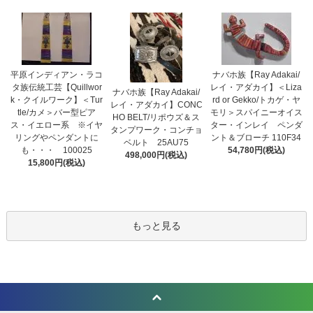
平原インディアン・ラコ
ナバホ族【Ray Adakai/
タ族伝統工芸【Quillwor
レイ・アダカイ】＜Liza
ナバホ族【Ray Adakai/
k・クイルワーク】＜Tur
rd or Gekko/トカゲ・ヤ
レイ・アダカイ】CONC
tle/カメ＞バー型ピア
モリ＞スパイニーオイス
HO BELT/リポウズ＆ス
ス・イエロー系 ※イヤ
ター・インレイ ペンダ
タンプワーク・コンチョ
リングやペンダントに
ント＆ブローチ 110F34
ベルト 25AU75
も・・・ 100025
54,780円(税込)
498,000円(税込)
15,800円(税込)
もっと見る