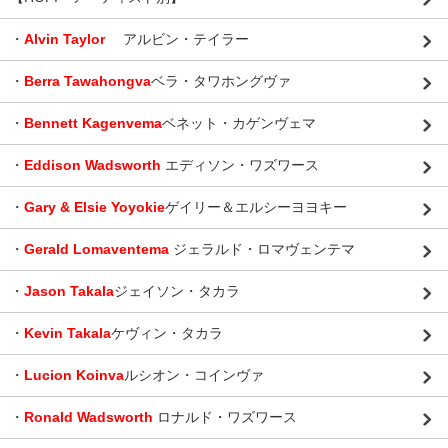
・
Alvin Taylor
アルビン・テイラー
・
Berra Tawahongva
ベラ・タワホングヴァ
・
Bennett Kagenvema
ベネット・カゲンヴェマ
・
Eddison Wadsworth
エディソン・ワズワース
・
Gary & Elsie Yoyokie
ゲイリー＆エルシーヨヨキー
・
Gerald Lomaventema
ジェラルド・ロマヴェンテマ
・
Jason Takala
ジェイソン・タカラ
・
Kevin Takala
ケヴィン・タカラ
・
Lucion Koinva
ルシオン・コインヴァ
・
Ronald Wadsworth
ロナルド・ワズワース