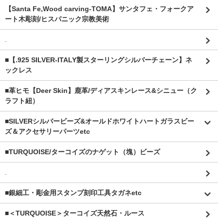
【Santa Fe,Wood carving-TOMA】サンタフェ・フォークア
ート木彫刻/ヒスパニック宗教美術
.
■【.925 SILVER-ITALY製スターリングシルバーチェーン】ネ
ックレス
■革ヒモ【Deer Skin】鹿革/ディアスキンレース&シニュー（ク
ラフト紐）
■SILVERシルバービーズ&オールドホワイトハートガラスビー
ズ＆アクセサリーパーツetc
■TURQUOISE/ターコイズのナゲット（塊）ビーズ
.
■銀細工・彫金用スタンプ刻印工具タガネetc
■＜TURQUOISE＞ターコイズ天然石・ルース