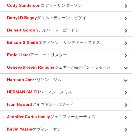
・
Cody Sanderson
コディ－サンダーソン
・
Darryl.D.Begay
ダリル・ディーン・ビゲイ
・
Delbert Gordon
デルバート・ゴードン
・
Edison-S-Smith
エディソン・サンディー・スミス
・
Ernie Lister
アーニー・リスター
・
Geneva&Kevin Ramone
ジェネーバ&ケビン・ラモーン
・
Harrison Jim
ハリソン・ジム
・
HERMAN SMITH
ハーマン・スミス
・
Ivan Howard
アイヴァン・ハワード
・
Jennifer Curtis family
ジェニファーカーティス
・
Kevin Yazzie
ケヴィン・ヤジー