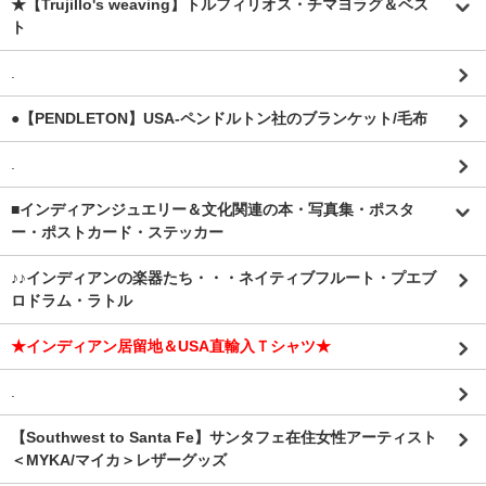
★【Trujillo's weaving】トルフィリオス・チマヨラグ＆ベス
ト
.
●【PENDLETON】USA-ペンドルトン社のブランケット/毛布
.
■インディアンジュエリー＆文化関連の本・写真集・ポスタ
ー・ポストカード・ステッカー
♪♪インディアンの楽器たち・・・ネイティブフルート・プエブ
ロドラム・ラトル
★インディアン居留地＆USA直輸入Ｔシャツ★
.
【Southwest to Santa Fe】サンタフェ在住女性アーティスト
＜MYKA/マイカ＞レザーグッズ