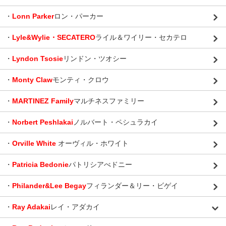
・
Lonn Parker
ロン・パーカー
・
Lyle&Wylie・SECATERO
ライル＆ワイリー・セカテロ
・
Lyndon Tsosie
リンドン・ツオシー
・
Monty Claw
モンティ・クロウ
・
MARTINEZ Family
マルチネスファミリー
・
Norbert Peshlakai
ノルバート・ペシュラカイ
・
Orville White
オーヴィル・ホワイト
・
Patricia Bedonie
パトリシアべドニー
・
Philander&Lee Begay
フィランダー＆リー・ビゲイ
・
Ray Adakai
レイ・アダカイ