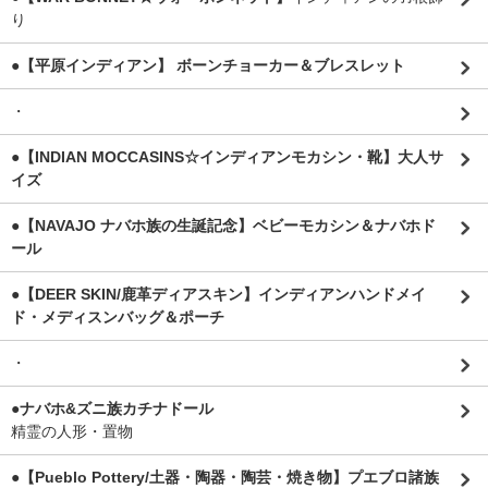
り
●【平原インディアン】 ボーンチョーカー＆ブレスレット
・
●【INDIAN MOCCASINS☆インディアンモカシン・靴】大人サ
イズ
●【NAVAJO ナバホ族の生誕記念】ベビーモカシン＆ナバホド
ール
●【DEER SKIN/鹿革ディアスキン】インディアンハンドメイ
ド・メディスンバッグ＆ポーチ
・
●ナバホ&ズニ族カチナドール
精霊の人形・置物
●【Pueblo Pottery/土器・陶器・陶芸・焼き物】プエブロ諸族