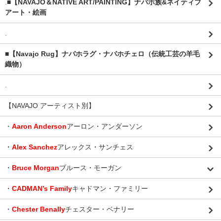
.
■【NAVAJO＆NATIVE ART/PAINTING】ナバホ族&ネイティブ
アート・絵画
.
■【Navajo Rug】ナバホラグ・ナバホチェロ（伝統工芸の羊毛
織物）
.
【NAVAJO アーティスト別】
・
Aaron Anderson
アーロン・アンダーソン
・
Alex Sanchez
アレックス・サンチェス
・
Bruce Morgan
ブルース・モーガン
・
CADMAN’s Family
キャドマン・ファミリー
・
Chester Benally
チェスター・ベナリー