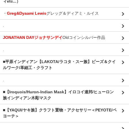
ィetc...）
・
Greg&Dyaami Lewis
グレッグ＆ディアミ・ルイス
.
JONATHAN DAYジョナサンデイ
Oldコインシルバー作品
.
■平原インディアン【LAKOTA/ラコタ・スー族】ビーズ＆クイ
ルワーク/革細工・クラフト
.
■【Iroquois/Huron-Indian Mask】イロコイ連邦/ヒューロン
族インディアン木彫マスク
■【YAQUI/ヤキ族】クラフト置物・アクセサリー＜PEYOTE/ペ
ヨーテ＞
.