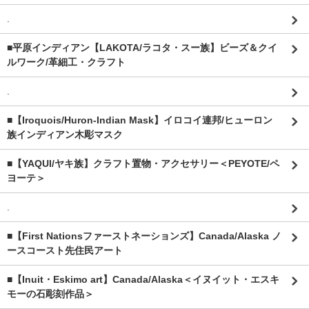
.
■平原インディアン【LAKOTA/ラコタ・スー族】ビーズ＆クイ
ルワーク/革細工・クラフト
.
■【Iroquois/Huron-Indian Mask】イロコイ連邦/ヒューロン
族インディアン木彫マスク
■【YAQUI/ヤキ族】クラフト置物・アクセサリー＜PEYOTE/ペ
ヨーテ＞
.
■【First Nationsファーストネーションズ】Canada/Alaska ノ
ースコースト先住民アート
■【Inuit・Eskimo art】Canada/Alaska＜イヌイット・エスキ
モーの石彫刻作品＞