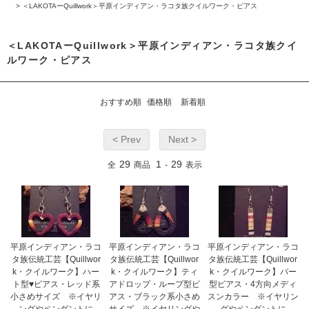
>
＜LAKOTAーQuillwork＞平原インディアン・ラコタ族クイルワーク・ピアス
＜LAKOTAーQuillwork＞平原インディアン・ラコタ族クイ
ルワーク・ピアス
おすすめ順
価格順
新着順
< Prev
Next >
29
1
29
全
商品
-
表示
平原インディアン・ラコ
平原インディアン・ラコ
平原インディアン・ラコ
タ族伝統工芸【Quillwor
タ族伝統工芸【Quillwor
タ族伝統工芸【Quillwor
k・クイルワーク】ハー
k・クイルワーク】ティ
k・クイルワーク】バー
ト型♥ピアス・レッド系
アドロップ・ループ型ピ
型ピアス・4方向メディ
小さめサイズ ※イヤリ
アス・ブラック系小さめ
スンカラー ※イヤリン