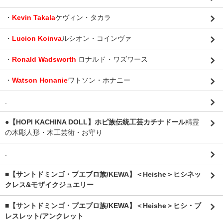
・
Kevin Takala
ケヴィン・タカラ
・
Lucion Koinva
ルシオン・コインヴァ
・
Ronald Wadsworth
ロナルド・ワズワース
・
Watson Honanie
ワトソン・ホナニー
.
●【HOPI KACHINA DOLL】ホピ族伝統工芸カチナドール
精霊
の木彫人形・木工芸術・お守り
.
■【サントドミンゴ・プエブロ族/KEWA】＜Heishe＞ヒシネッ
クレス&モザイクジュエリー
■【サントドミンゴ・プエブロ族/KEWA】＜Heishe＞ヒシ・ブ
レスレット/アンクレット