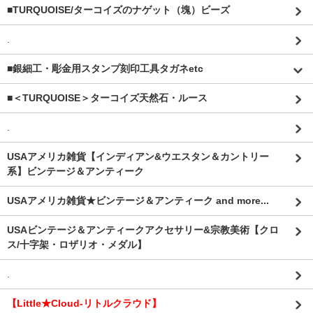
■TURQUOISE/ターコイズのナゲット（塊）ビーズ
.
■銀細工・彫金用スタンプ刻印工具タガネetc
■＜TURQUOISE＞ターコイズ天然石・ルース
.
USAアメリカ雑貨【インディアン&ウエスタン＆カントリー
系】ビンテージ＆アンティーク
USAアメリカ雑貨★ビンテージ＆アンティーク and more...
USAビンテージ＆アンティークアクセサリー&宗教美術【クロ
ス/十字架・ロザリオ・メダル】
.
【Little★Cloud-リトルクラウド】