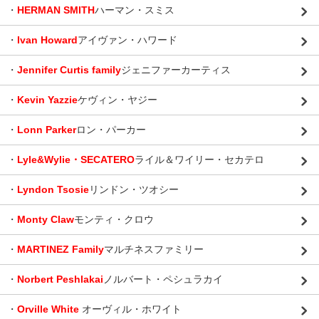
・
HERMAN SMITH
ハーマン・スミス
・
Ivan Howard
アイヴァン・ハワード
・
Jennifer Curtis family
ジェニファーカーティス
・
Kevin Yazzie
ケヴィン・ヤジー
・
Lonn Parker
ロン・パーカー
・
Lyle&Wylie・SECATERO
ライル＆ワイリー・セカテロ
・
Lyndon Tsosie
リンドン・ツオシー
・
Monty Claw
モンティ・クロウ
・
MARTINEZ Family
マルチネスファミリー
・
Norbert Peshlakai
ノルバート・ペシュラカイ
・
Orville White
オーヴィル・ホワイト