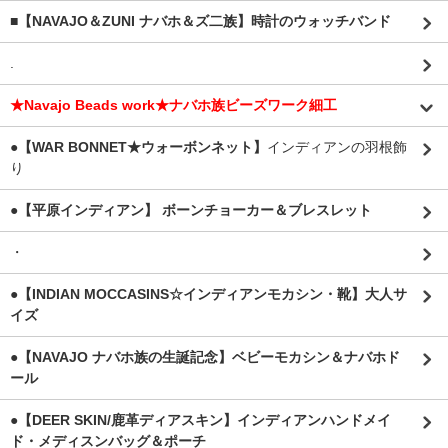
■【NAVAJO＆ZUNI ナバホ＆ズ二族】時計のウォッチバンド
.
★Navajo Beads work★ナバホ族ビーズワーク細工
●【WAR BONNET★ウォーボンネット】
インディアンの羽根飾
り
●【平原インディアン】 ボーンチョーカー＆ブレスレット
・
●【INDIAN MOCCASINS☆インディアンモカシン・靴】大人サ
イズ
●【NAVAJO ナバホ族の生誕記念】ベビーモカシン＆ナバホド
ール
●【DEER SKIN/鹿革ディアスキン】インディアンハンドメイ
ド・メディスンバッグ＆ポーチ