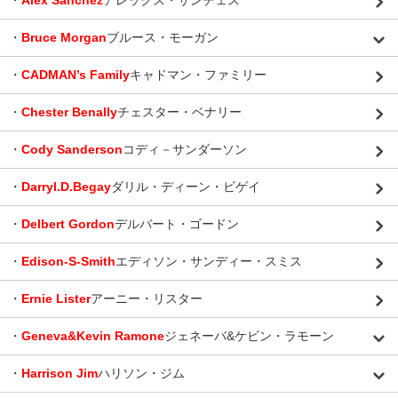
・
Alex Sanchez
アレックス・サンチェス
・
Bruce Morgan
ブルース・モーガン
・
CADMAN’s Family
キャドマン・ファミリー
・
Chester Benally
チェスター・ベナリー
・
Cody Sanderson
コディ－サンダーソン
・
Darryl.D.Begay
ダリル・ディーン・ビゲイ
・
Delbert Gordon
デルバート・ゴードン
・
Edison-S-Smith
エディソン・サンディー・スミス
・
Ernie Lister
アーニー・リスター
・
Geneva&Kevin Ramone
ジェネーバ&ケビン・ラモーン
・
Harrison Jim
ハリソン・ジム