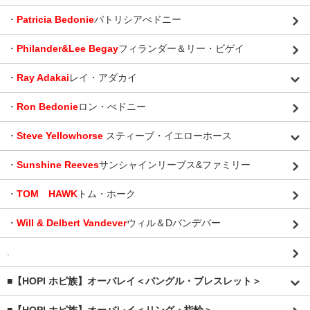
・
Patricia Bedonie
パトリシアべドニー
・
Philander&Lee Begay
フィランダー＆リー・ビゲイ
・
Ray Adakai
レイ・アダカイ
・
Ron Bedonie
ロン・べドニー
・
Steve Yellowhorse
スティーブ・イエローホース
・
Sunshine Reeves
サンシャインリーブス&ファミリー
・
TOM HAWK
トム・ホーク
・
Will & Delbert Vandever
ウィル＆Dバンデバー
.
■【HOPI ホピ族】オーバレイ＜バングル・ブレスレット＞