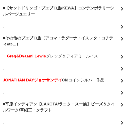
■【サントドミンゴ・プエブロ族/KEWA】コンテンポラリーシ
ルバージュエリー
.
■その他のプエブロ族（アコマ・ラグーナ・イスレタ・コチテ
ィetc...）
・
Greg&Dyaami Lewis
グレッグ＆ディアミ・ルイス
.
JONATHAN DAYジョナサンデイ
Oldコインシルバー作品
.
■平原インディアン【LAKOTA/ラコタ・スー族】ビーズ＆クイ
ルワーク/革細工・クラフト
.