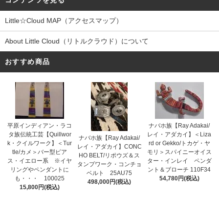
コンテンツを見る
Little☆Cloud MAP（アクセスマップ）
About Little Cloud（リトルクラウド）について
おすすめ商品
平原インディアン・ラコ
ナバホ族【Ray Adakai/
タ族伝統工芸【Quillwor
レイ・アダカイ】＜Liza
ナバホ族【Ray Adakai/
k・クイルワーク】＜Tur
rd or Gekko/トカゲ・ヤ
レイ・アダカイ】CONC
tle/カメ＞バー型ピア
モリ＞スパイニーオイス
HO BELT/リポウズ＆ス
ス・イエロー系 ※イヤ
ター・インレイ ペンダ
タンプワーク・コンチョ
リングやペンダントに
ント＆ブローチ 110F34
ベルト 25AU75
も・・・ 100025
54,780円(税込)
498,000円(税込)
15,800円(税込)