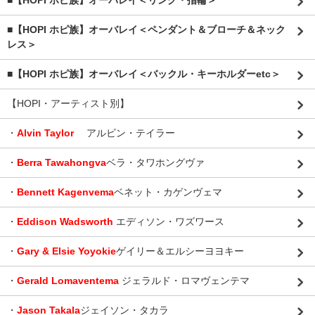
■【HOPI ホピ族】オーバレイ＜リング・指輪＞
■【HOPI ホピ族】オーバレイ＜ペンダント＆ブローチ＆ネック
レス＞
■【HOPI ホピ族】オーバレイ＜バックル・キーホルダーetc＞
【HOPI・アーティスト別】
・
Alvin Taylor
アルビン・テイラー
・
Berra Tawahongva
ベラ・タワホングヴァ
・
Bennett Kagenvema
ベネット・カゲンヴェマ
・
Eddison Wadsworth
エディソン・ワズワース
・
Gary & Elsie Yoyokie
ゲイリー＆エルシーヨヨキー
・
Gerald Lomaventema
ジェラルド・ロマヴェンテマ
・
Jason Takala
ジェイソン・タカラ