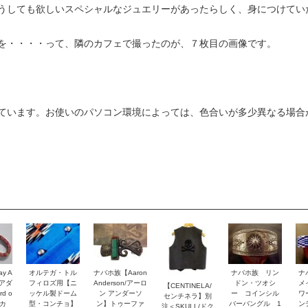
うしても欲しいスペシャルなジュエリーがあったらしく、身につけてい
を・・・・って、隣のカフェで撮ったのが、７枚目の画像です。
ています。お使いのパソコン環境によっては、色合いが多少異なる場合
y A
オルテガ・トル
ナバホ族【Aaron
ナバホ族 リン
ナ
・アダ
フィロズ用【ニ
Anderson/アーロ
ドン・ツオシ
メ
【CENTINELA/
d o
ッケル製ドーム
ン アンダーソ
ー コインシル
ワ
センチネラ】別
トカ
型・コンチョ】
ン】トゥーファ
バーバングル 1
ン
注＜SKULL/ドク