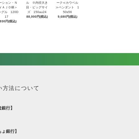
ーション・Ｎ
ル ※内径大き
ーク≪カウベル
ＶＡＪＯ柄＞
目・ビッグサイ
≫ペンダント 1
ングル 120D
ズ 150au24
50s56
17
88,000円(税込)
9,680円(税込)
,930円(税込)
い方法について
ほ銀行】
ちょ銀行】