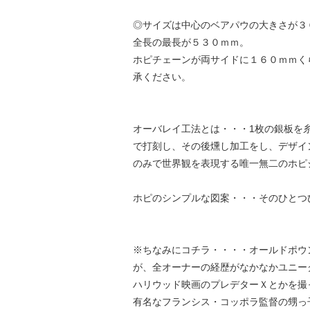
◎サイズは中心のベアパウの大きさが３
全長の最長が５３０ｍｍ。
ホピチェーンが両サイドに１６０ｍｍく
承ください。
オーバレイ工法とは・・・1枚の銀板を
で打刻し、その後燻し加工をし、デザイ
のみで世界観を表現する唯一無二のホピ
ホピのシンプルな図案・・・そのひとつ
※ちなみにコチラ・・・・オールドポウ
が、全オーナーの経歴がなかなかユニー
ハリウッド映画のプレデターＸとかを撮ってた、
有名なフランシス・コッポラ監督の甥っ