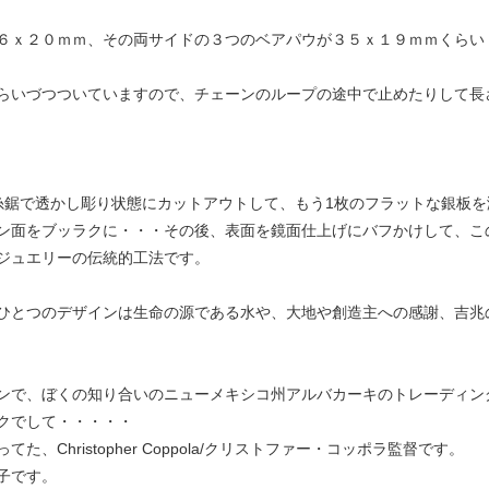
６ｘ２０ｍｍ、その両サイドの３つのベアパウが３５ｘ１９ｍｍくらい
らいづつついていますので、チェーンのループの途中で止めたりして長
糸鋸で透かし彫り状態にカットアウトして、もう1枚のフラットな銀板
ン面をブッラクに・・・その後、表面を鏡面仕上げにバフかけして、こ
ジュエリーの伝統的工法です。
ひとつのデザインは生命の源である水や、大地や創造主への感謝、吉兆
ンで、ぼくの知り合いのニューメキシコ州アルバカーキのトレーディン
クでして・・・・・
Christopher Coppola/クリストファー・コッポラ監督です。
子です。