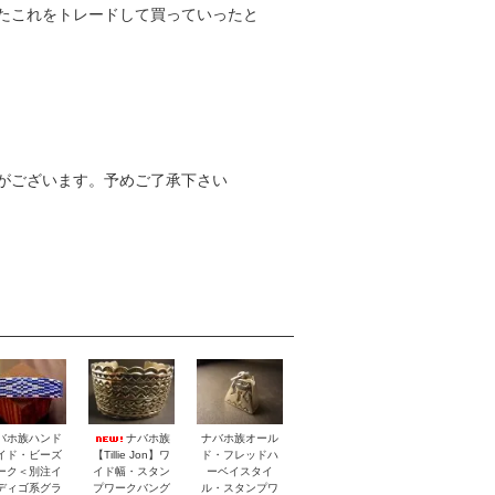
たこれをトレードして買っていったと
がございます。予めご了承下さい
バホ族ハンド
ナバホ族
ナバホ族オール
イド・ビーズ
【Tillie Jon】ワ
ド・フレッドハ
ーク＜別注イ
イド幅・スタン
ーベイスタイ
ディゴ系グラ
プワークバング
ル・スタンプワ