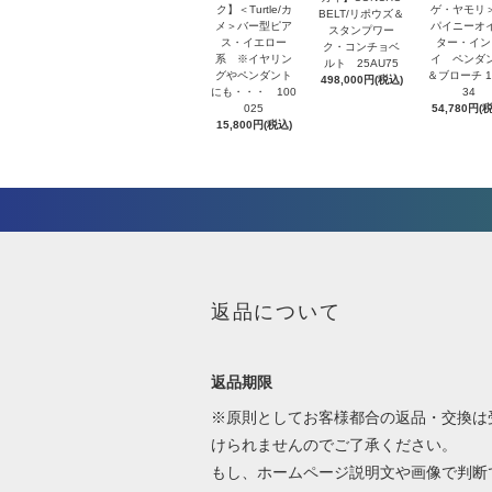
ク】＜Turtle/カ
ゲ・ヤモリ
BELT/リポウズ＆
メ＞バー型ピア
パイニーオ
スタンプワー
ス・イエロー
ター・イン
ク・コンチョベ
系 ※イヤリン
イ ペンダ
ルト 25AU75
グやペンダント
＆ブローチ 1
498,000円(税込)
にも・・・ 100
34
025
54,780円(
15,800円(税込)
返品について
返品期限
※原則としてお客様都合の返品・交換は
けられませんのでご了承ください。
もし、ホームページ説明文や画像で判断