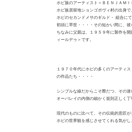
ホピ族のアーティスト＜ＢＥＮＪＡＭＩ
ホピ族居留地ションゴポヴィ村の出身で
ホピのセカンドメサのギルド・ 組合に
初頭に早世・・・・その短かい間に、彼
ちなみに父親は、１９５９年に製作を開
ィールデゥ＞です。
１９７０年代にホピの多くのアーティス
の作品たち・・・・
シンプルな線だからこそ際だつ、その迷
オーバレイの内側の細かく規則正しく丁
現代のものに比べて、その伝統的意匠が
ホピの世界観を感じさせてくれる気がし