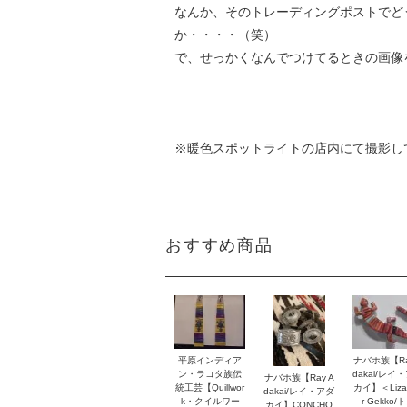
なんか、そのトレーディングポストでど
か・・・・（笑）
で、せっかくなんでつけてるときの画像
※暖色スポットライトの店内にて撮影し
おすすめ商品
平原インディア
ナバホ族【Ra
ン・ラコタ族伝
dakai/レイ
ナバホ族【Ray A
統工芸【Quillwor
カイ】＜Lizar
dakai/レイ・アダ
k・クイルワー
r Gekko/
カイ】CONCHO