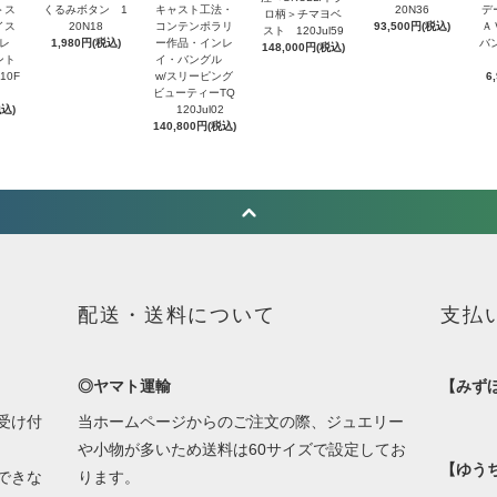
＞ス
くるみボタン 1
キャスト工法・
20N36
デ
ロ柄＞チマヨベ
イス
20N18
コンテンポラリ
93,500円(税込)
Ａ
スト 120Jul59
レ
1,980円(税込)
ー作品・インレ
バ
148,000円(税込)
ント
イ・バングル
10F
w/スリーピング
6
ビューティーTQ
税込)
120Jul02
140,800円(税込)
配送・送料について
支払
◎ヤマト運輸
【みず
受け付
当ホームページからのご注文の際、ジュエリー
や小物が多いため送料は60サイズで設定してお
【ゆう
できな
ります。