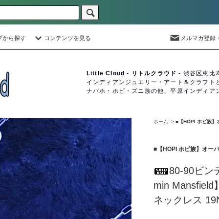
プから探す
コンテンツを見る
メルマガ登録
Little Cloud - リトルクラウド
- 渋谷区恵比
インディアンジュエリー・アート＆クラフト
ナバホ・ホピ・ズニ族の他、平原インディア
ホーム
>
■【HOPI ホピ
■【HOPI ホピ族】オ
80-90ビン
min Mansfi
ネックレス 19