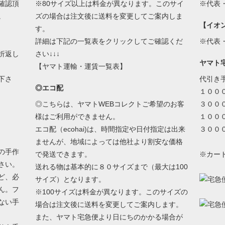
確認頂
※80サイズ以上は料金が異なります。このサイ
※代表
。
ズの場合は注文後に送料を変更してご案内しま
【イオ
す。
詳細は下記の一覧表をクリックしてご確認くだ
※代表
折返し
さい↓↓↓
ヤマト
【ヤマト運輸・運賃一覧表】
下さ
代引き
◎エコ配
１００
◎こちらは、ヤマトWEBコレクトご希望のお客
３００
様はご利用ができません。
１００
エコ配（ecohai)は、時間指定や日付指定は出来
３００
ませんが、地域によっては他社より割安な価格
の手作
で発送できます。
※カー
さい。
送れる物は基本的に８０サイズまで（最大は100
ど、必
サイズ）となります。
ん。フ
※100サイズは料金が異なります。このサイズの
ない手
場合は注文後に送料を変更してご案内します。
また、ヤマト宅急便より日にちのかかる場合が