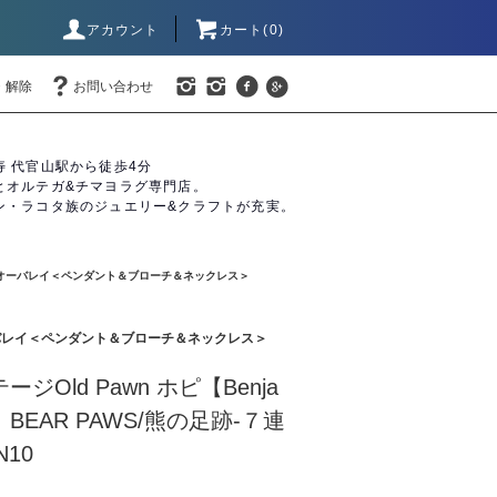
アカウント
カート(0)
・解除
お問い合わせ
寿 代官山駅から徒歩4分
とオルテガ&チマヨラグ専門店。
ン・ラコタ族のジュエリー&クラフトが充実。
族】オーバレイ＜ペンダント＆ブローチ＆ネックレス＞
ーバレイ＜ペンダント＆ブローチ＆ネックレス＞
テージOld Pawn ホピ【Benja
eld】BEAR PAWS/熊の足跡-７連
N10