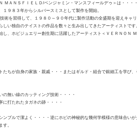
Ｎ ＭＡＮＳＦＩＥＬＤ/ベンジャミン・マンスフィールデゥ＞は・・・
、１９８３年からシルバースミスとして製作を開始。
て技術を習得して、１９８０～９０年代に製作活動の全盛期を迎えキャ
らしい独自のテイストの作品を数々と生み出してきたアーティストです
始し、ホピジュエリー創生期に活躍したアーティスト＜ＶＥＲＮＯＮ Ｍ
トたちが自身の家族・親戚・・・またはギルド・組合で銀細工を学び、
いの無い線のカッティング技術・・・・
寧に打たれたタガネの跡・・・・
シンプルで潔よく・・・・逆にホピの神秘的な幾何学模様の意味合いが
ます。