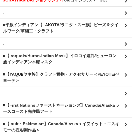
JONATHAN DAYジョナサンデイ
Oldコインシルバー作品
.
■平原インディアン【LAKOTA/ラコタ・スー族】ビーズ＆クイ
ルワーク/革細工・クラフト
.
■【Iroquois/Huron-Indian Mask】イロコイ連邦/ヒューロン
族インディアン木彫マスク
■【YAQUI/ヤキ族】クラフト置物・アクセサリー＜PEYOTE/ペ
ヨーテ＞
.
■【First Nationsファーストネーションズ】Canada/Alaska ノ
ースコースト先住民アート
■【Inuit・Eskimo art】Canada/Alaska＜イヌイット・エスキ
モーの石彫刻作品＞