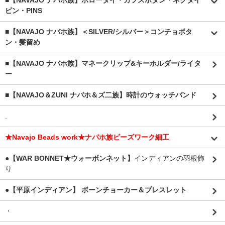
■【NAVAJO ナバホ族】ボロータイ・カフスボタン・ネクタイ
ピン・PINS
■【NAVAJO ナバホ族】＜SILVER/シルバー＞コンチョボタ
ン・髪留め
■【NAVAJO ナバホ族】マネークリップ&キーホルダー/ライタ
ー
■【NAVAJO＆ZUNI ナバホ＆ズ二族】時計のウォッチバンド
.
★Navajo Beads work★ナバホ族ビーズワーク細工
●【WAR BONNET★ウォーボンネット】
インディアンの羽根飾
り
●【平原インディアン】 ボーンチョーカー＆ブレスレット
・