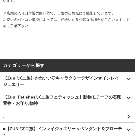
います。
※店頭の入り口付近の白い壁で、日陰の自然光にて撮影しています。
お使いのパソコン環境によっては、色合いが多少異なる場合がございます。予
めご了承下さい
カテゴリーから探す
【Zuni/ズニ族】かわいい♡キャラクターデザイン★インレイ
ジュエリー
【Zuni Fetishes/ズニ族フェティッシュ】動物モチーフの石彫
置物・お守り/物神
.
■【ZUNI/ズニ族】インレイジュエリー＜ペンダント＆ブローチ