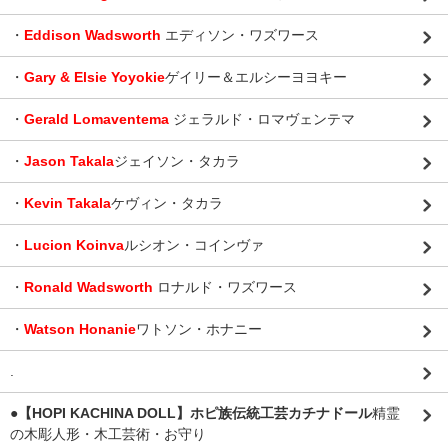
・
Eddison Wadsworth
エディソン・ワズワース
・
Gary & Elsie Yoyokie
ゲイリー＆エルシーヨヨキー
・
Gerald Lomaventema
ジェラルド・ロマヴェンテマ
・
Jason Takala
ジェイソン・タカラ
・
Kevin Takala
ケヴィン・タカラ
・
Lucion Koinva
ルシオン・コインヴァ
・
Ronald Wadsworth
ロナルド・ワズワース
・
Watson Honanie
ワトソン・ホナニー
.
●【HOPI KACHINA DOLL】ホピ族伝統工芸カチナドール
精霊
の木彫人形・木工芸術・お守り