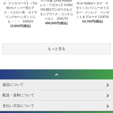
ナバホ族【Ray Adakai/
k・クイルワーク】＜Tur
rd or Gekko/トカゲ・ヤ
レイ・アダカイ】CONC
tle/カメ＞バー型ピア
モリ＞スパイニーオイス
HO BELT/リポウズ＆ス
ス・イエロー系 ※イヤ
ター・インレイ ペンダ
タンプワーク・コンチョ
リングやペンダントに
ント＆ブローチ 110F34
ベルト 25AU75
も・・・ 100025
54,780円(税込)
498,000円(税込)
15,800円(税込)
もっと見る
返品について
配送・送料について
支払い方法について