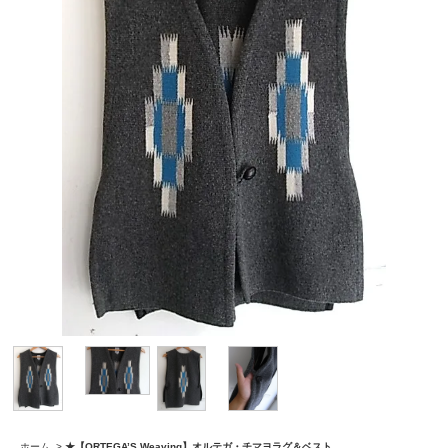
ホーム
>
★【ORTEGA’S Weaving】オルテガ・チマヨラグ＆ベスト