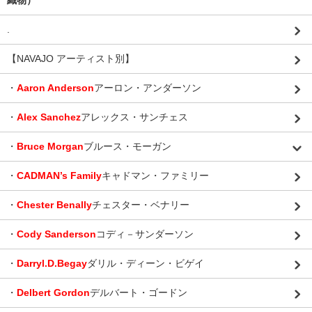
織物）
.
【NAVAJO アーティスト別】
・
Aaron Anderson
アーロン・アンダーソン
・
Alex Sanchez
アレックス・サンチェス
・
Bruce Morgan
ブルース・モーガン
・
CADMAN’s Family
キャドマン・ファミリー
・
Chester Benally
チェスター・ベナリー
・
Cody Sanderson
コディ－サンダーソン
・
Darryl.D.Begay
ダリル・ディーン・ビゲイ
・
Delbert Gordon
デルバート・ゴードン