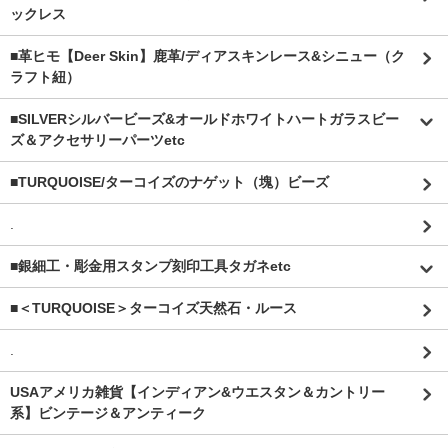
ックレス
■革ヒモ【Deer Skin】鹿革/ディアスキンレース&シニュー（ク
ラフト紐）
■SILVERシルバービーズ&オールドホワイトハートガラスビー
ズ＆アクセサリーパーツetc
■TURQUOISE/ターコイズのナゲット（塊）ビーズ
.
■銀細工・彫金用スタンプ刻印工具タガネetc
■＜TURQUOISE＞ターコイズ天然石・ルース
.
USAアメリカ雑貨【インディアン&ウエスタン＆カントリー
系】ビンテージ＆アンティーク