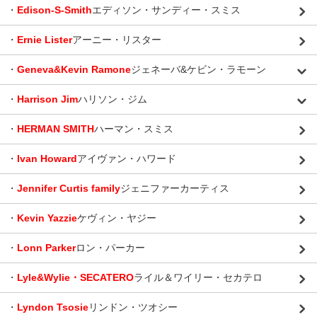
・
Edison-S-Smith
エディソン・サンディー・スミス
・
Ernie Lister
アーニー・リスター
・
Geneva&Kevin Ramone
ジェネーバ&ケビン・ラモーン
・
Harrison Jim
ハリソン・ジム
・
HERMAN SMITH
ハーマン・スミス
・
Ivan Howard
アイヴァン・ハワード
・
Jennifer Curtis family
ジェニファーカーティス
・
Kevin Yazzie
ケヴィン・ヤジー
・
Lonn Parker
ロン・パーカー
・
Lyle&Wylie・SECATERO
ライル＆ワイリー・セカテロ
・
Lyndon Tsosie
リンドン・ツオシー