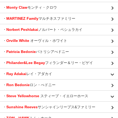
・
Monty Claw
モンティ・クロウ
・
MARTINEZ Family
マルチネスファミリー
・
Norbert Peshlakai
ノルバート・ペシュラカイ
・
Orville White
オーヴィル・ホワイト
・
Patricia Bedonie
パトリシアべドニー
・
Philander&Lee Begay
フィランダー＆リー・ビゲイ
・
Ray Adakai
レイ・アダカイ
・
Ron Bedonie
ロン・べドニー
・
Steve Yellowhorse
スティーブ・イエローホース
・
Sunshine Reeves
サンシャインリーブス&ファミリー