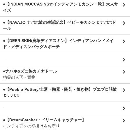
●【INDIAN MOCCASINS☆インディアンモカシン・靴】大人サ
イズ
●【NAVAJO ナバホ族の生誕記念】ベビーモカシン＆ナバホド
ール
●【DEER SKIN/鹿革ディアスキン】インディアンハンドメイ
ド・メディスンバッグ＆ポーチ
・
●ナバホ&ズニ族カチナドール
精霊の人形・置物
●【Pueblo Pottery/土器・陶器・陶芸・焼き物】プエブロ諸族
＆ナバホ
.
●【DreamCatcher・ドリームキャッチャー】
インディアンの壁掛け＆お守り