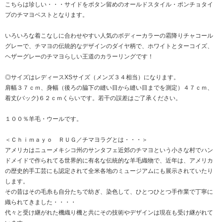
こちらは珍しい・・・サイドをボタン留めのオールドスタイル・ポンチョタイ
プのチマヨベストとなります。
いろいろな着こなしに合わせやすい人気のボディーカラーの霜降りチャコール
グレーで、チマヨの伝統的なデザインのダイヤ柄で、ホワイトとターコイズ、
ヘザーグレーのチマヨらしい王道のカラーリングです！
◎サイズはレディースXSサイズ（メンズ３４相当）になります。
肩幅３７ｃｍ、身幅（後ろの脇下の縫い目から縫い目までを測定）４７ｃｍ、
着丈(バック)６２ｃｍくらいです。若干の誤差はご了承ください。
１００％羊毛・ウールです。
＜Ｃｈｉｍａｙｏ ＲＵＧ／チマヨラグとは・・・＞
アメリカはニューメキシコ州のサンタフェ近郊のチマヨという小さな村でハン
ドメイドで作られてる世界的に有名な伝統的な羊毛織物で、近年は、アメリカ
の歴史的手工芸にも認定されて全米各地のミュージアムにも展示されていたり
します。
その昔はその毛糸も自分たちで紡ぎ、染色して、ひとつひとつ手作業で丁寧に
織られてきました・・・・
代々と受け継がれた機織り機と共にその技術やデザインは現在も受け継がれて