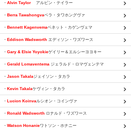
・
Alvin Taylor
アルビン・テイラー
・
Berra Tawahongva
ベラ・タワホングヴァ
・
Bennett Kagenvema
ベネット・カゲンヴェマ
・
Eddison Wadsworth
エディソン・ワズワース
・
Gary & Elsie Yoyokie
ゲイリー＆エルシーヨヨキー
・
Gerald Lomaventema
ジェラルド・ロマヴェンテマ
・
Jason Takala
ジェイソン・タカラ
・
Kevin Takala
ケヴィン・タカラ
・
Lucion Koinva
ルシオン・コインヴァ
・
Ronald Wadsworth
ロナルド・ワズワース
・
Watson Honanie
ワトソン・ホナニー