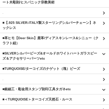
ート木彫刻/ヒスパニック宗教美術
.
■【.925 SILVER-ITALY製スターリングシルバーチェーン】ネ
ックレス
■革ヒモ【Deer Skin】鹿革/ディアスキンレース&シニュー（ク
ラフト紐）
■SILVERシルバービーズ&オールドホワイトハートガラスビー
ズ＆アクセサリーパーツetc
■TURQUOISE/ターコイズのナゲット（塊）ビーズ
.
■銀細工・彫金用スタンプ刻印工具タガネetc
■＜TURQUOISE＞ターコイズ天然石・ルース