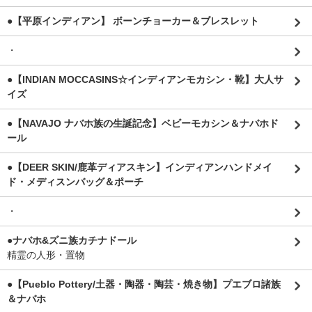
●【平原インディアン】 ボーンチョーカー＆ブレスレット
・
●【INDIAN MOCCASINS☆インディアンモカシン・靴】大人サ
イズ
●【NAVAJO ナバホ族の生誕記念】ベビーモカシン＆ナバホド
ール
●【DEER SKIN/鹿革ディアスキン】インディアンハンドメイ
ド・メディスンバッグ＆ポーチ
・
●ナバホ&ズニ族カチナドール
精霊の人形・置物
●【Pueblo Pottery/土器・陶器・陶芸・焼き物】プエブロ諸族
＆ナバホ