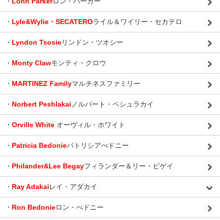
・
Lonn Parker
ロン・パーカー
・
Lyle&Wylie・SECATERO
ライル＆ワイリー・セカテロ
・
Lyndon Tsosie
リンドン・ツオシー
・
Monty Claw
モンティ・クロウ
・
MARTINEZ Family
マルチネスファミリー
・
Norbert Peshlakai
ノルバート・ペシュラカイ
・
Orville White
オーヴィル・ホワイト
・
Patricia Bedonie
パトリシアべドニー
・
Philander&Lee Begay
フィランダー＆リー・ビゲイ
・
Ray Adakai
レイ・アダカイ
・
Ron Bedonie
ロン・べドニー