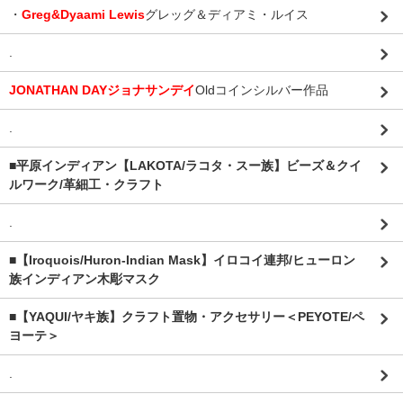
・
Greg&Dyaami Lewis
グレッグ＆ディアミ・ルイス
.
JONATHAN DAYジョナサンデイ
Oldコインシルバー作品
.
■平原インディアン【LAKOTA/ラコタ・スー族】ビーズ＆クイ
ルワーク/革細工・クラフト
.
■【Iroquois/Huron-Indian Mask】イロコイ連邦/ヒューロン
族インディアン木彫マスク
■【YAQUI/ヤキ族】クラフト置物・アクセサリー＜PEYOTE/ペ
ヨーテ＞
.