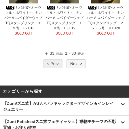
ナバホ族<オーヴ
ナバホ族<オーヴ
ナバホ族<オーヴ
ィル・ホワイト> ナン
ィル・ホワイト> ナン
ィル・ホワイト> ナン
バー８スパイダーウェブ
バー８スパイダーウェブ
バー８スパイダーウェブ
TQスタンプリング １
TQスタンプリング １
TQスタンプリング ２
９号 160J18
９号 160J19
５・５号 160J20
SOLD OUT
SOLD OUT
SOLD OUT
33
1
30
全
商品
-
表示
< Prev
Next >
カテゴリーから探す
【Zuni/ズニ族】かわいい♡キャラクターデザイン★インレイ
ジュエリー
【Zuni Fetishes/ズニ族フェティッシュ】動物モチーフの石彫
置物・お守り/物神