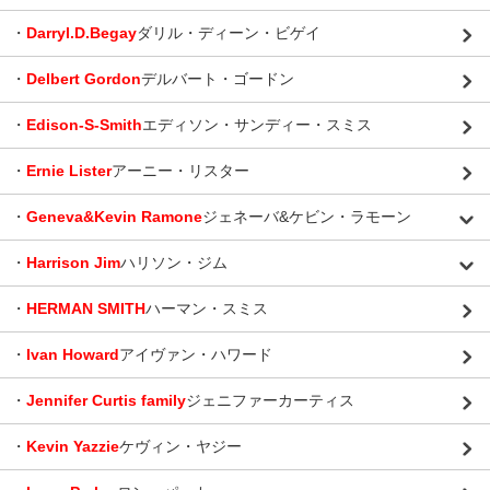
・
Darryl.D.Begay
ダリル・ディーン・ビゲイ
・
Delbert Gordon
デルバート・ゴードン
・
Edison-S-Smith
エディソン・サンディー・スミス
・
Ernie Lister
アーニー・リスター
・
Geneva&Kevin Ramone
ジェネーバ&ケビン・ラモーン
・
Harrison Jim
ハリソン・ジム
・
HERMAN SMITH
ハーマン・スミス
・
Ivan Howard
アイヴァン・ハワード
・
Jennifer Curtis family
ジェニファーカーティス
・
Kevin Yazzie
ケヴィン・ヤジー