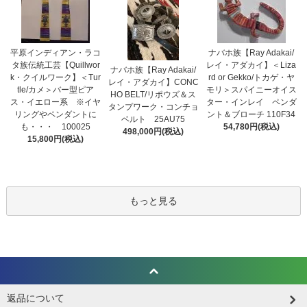
平原インディアン・ラコ
ナバホ族【Ray Adakai/
タ族伝統工芸【Quillwor
レイ・アダカイ】＜Liza
ナバホ族【Ray Adakai/
k・クイルワーク】＜Tur
rd or Gekko/トカゲ・ヤ
レイ・アダカイ】CONC
tle/カメ＞バー型ピア
モリ＞スパイニーオイス
HO BELT/リポウズ＆ス
ス・イエロー系 ※イヤ
ター・インレイ ペンダ
タンプワーク・コンチョ
リングやペンダントに
ント＆ブローチ 110F34
ベルト 25AU75
も・・・ 100025
54,780円(税込)
498,000円(税込)
15,800円(税込)
もっと見る
返品について