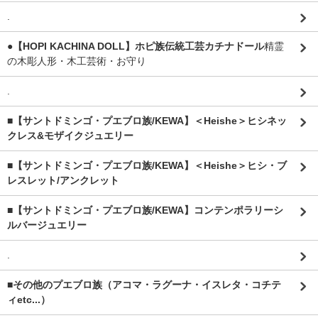
.
●【HOPI KACHINA DOLL】ホピ族伝統工芸カチナドール
精霊
の木彫人形・木工芸術・お守り
.
■【サントドミンゴ・プエブロ族/KEWA】＜Heishe＞ヒシネッ
クレス&モザイクジュエリー
■【サントドミンゴ・プエブロ族/KEWA】＜Heishe＞ヒシ・ブ
レスレット/アンクレット
■【サントドミンゴ・プエブロ族/KEWA】コンテンポラリーシ
ルバージュエリー
.
■その他のプエブロ族（アコマ・ラグーナ・イスレタ・コチテ
ィetc...）