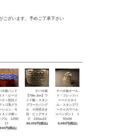
がございます。予めご了承下さい
バホ族ハンド
ナバホ族
ナバホ族オール
イド・ビーズ
【Tillie Jon】ワ
ド・フレッドハ
ーク＜別注イ
イド幅・スタン
ーベイスタイ
ディゴ系グラ
プワークバング
ル・スタンプワ
ーション・Ｎ
ル ※内径大き
ーク≪カウベル
ＶＡＪＯ柄＞
目・ビッグサイ
≫ペンダント 1
ングル 120D
ズ 150au24
50s56
17
88,000円(税込)
9,680円(税込)
,930円(税込)