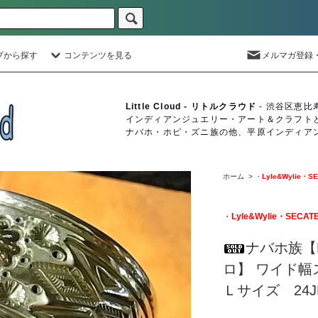
プから探す
コンテンツを見る
メルマガ登録
Little Cloud - リトルクラウド
- 渋谷区恵比
インディアンジュエリー・アート＆クラフト
ナバホ・ホピ・ズニ族の他、平原インディア
ホーム
>
・
Lyle&Wylie・S
・
Lyle&Wylie・SECAT
ナバホ族【Ly
ロ】 ワイド幅
Ｌサイズ 24J