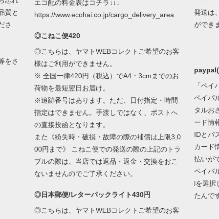
ち忘れ
エコ配の料金表はコチラ↓↓↓
品質と
発送は
https://www.ecohai.co.jp/cargo_delivery_area
ださ
ができ
◎こねこ便420
◎こちらは、ヤマトWEBコレクトご希望のお客
等をさ
様はご利用ができません。
paypa
※ 全国一律420円（税込）でA4・3cmまでのお
「ペイ
荷物を最短翌日お届け。
ペイパ
※追跡番号はあります。ただ、日付指定・時間
タルお
指定はできません。手渡しではなく、ポストへ
ード情
の直接投函となります。
IDと
また《紛失時・破損・故障の際の補償は上限3,0
カード
00円まで》 こねこ便での発送の際の上記のトラ
払いが
ブルの際は、当店では返品・返金・交換をおこ
ペイパ
ないませんのでご了承ください。
lを選
◎日本郵便/レターパックライト430円
たんで
◎こちらは、ヤマトWEBコレクトご希望のお客