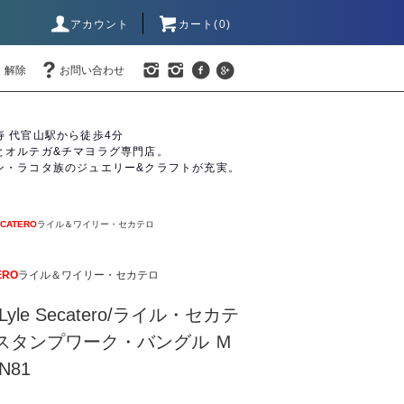
アカウント
カート(0)
・解除
お問い合わせ
寿 代官山駅から徒歩4分
とオルテガ&チマヨラグ専門店。
ン・ラコタ族のジュエリー&クラフトが充実。
ECATERO
ライル＆ワイリー・セカテロ
ERO
ライル＆ワイリー・セカテロ
le Secatero/ライル・セカテ
スタンプワーク・バングル Ｍ
N81