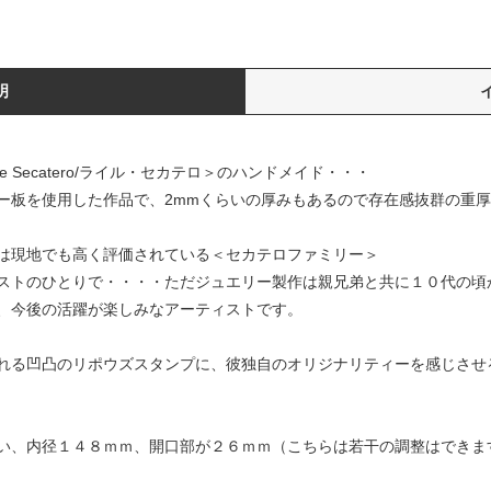
明
 Secatero/ライル・セカテロ＞のハンドメイド・・・
ー板を使用した作品で、2mmくらいの厚みもあるので存在感抜群の重
は現地でも高く評価されている＜セカテロファミリー＞
ストのひとりで・・・・ただジュエリー製作は親兄弟と共に１０代の頃
、今後の活躍が楽しみなアーティストです。
れる凹凸のリポウズスタンプに、彼独自のオリジナリティーを感じさせ
い、内径１４８ｍｍ、開口部が２６ｍｍ（こちらは若干の調整はできま