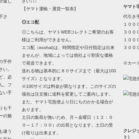
折返し
さい↓↓↓
ヤマト
【ヤマト運輸・運賃一覧表】
下さ
代引き
◎エコ配
１００
◎こちらは、ヤマトWEBコレクトご希望のお客
３００
様はご利用ができません。
１００
エコ配（ecohai)は、時間指定や日付指定は出来
３００
ませんが、地域によっては他社より割安な価格
の手作
で発送できます。
※カー
さい。
送れる物は基本的に８０サイズまで（最大は100
ど、必
サイズ）となります。
ん。フ
※100サイズは料金が異なります。このサイズの
ない手
場合は注文後に送料を変更してご案内します。
また、ヤマト宅急便より日にちのかかる場合が
りも千
あります。
ーの魅
土日の集荷が無いため、月～金曜日（１２：０
０～１７：００）の出荷となります。土日の受
クレジ
も違う
け取りは出来ます。
ト）