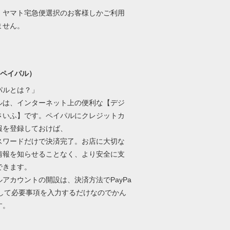
、ヤマト宅急便選択のお客様しかご利用
ません。
l(ペイパル）
パルとは？」
ルは、インターネット上の便利な【デジ
さいふ】です。ペイパルにクレジットカ
報を登録しておけば、
パスワードだけで決済完了。お店に大切な
情報を知らせることなく、より安全に支
できます。
ルアカウントの開設は、決済方法でPayPa
択して必要事項を入力するだけなのでかん
す。