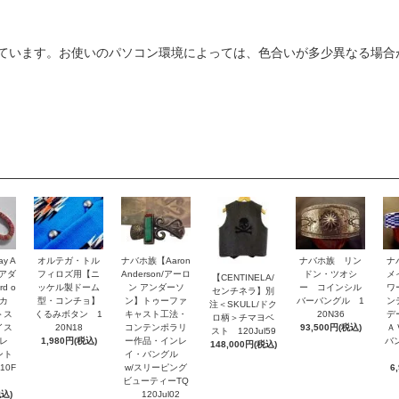
ています。お使いのパソコン環境によっては、色合いが多少異なる場合
y A
オルテガ・トル
ナバホ族【Aaron
ナバホ族 リン
ナ
・アダ
フィロズ用【ニ
Anderson/アーロ
ドン・ツオシ
メ
【CENTINELA/
d o
ッケル製ドーム
ン アンダーソ
ー コインシル
ワ
センチネラ】別
トカ
型・コンチョ】
ン】トゥーファ
バーバングル 1
ン
注＜SKULL/ドク
＞ス
くるみボタン 1
キャスト工法・
20N36
デ
ロ柄＞チマヨベ
イス
20N18
コンテンポラリ
93,500円(税込)
Ａ
スト 120Jul59
レ
1,980円(税込)
ー作品・インレ
バ
148,000円(税込)
ント
イ・バングル
10F
w/スリーピング
6
ビューティーTQ
税込)
120Jul02