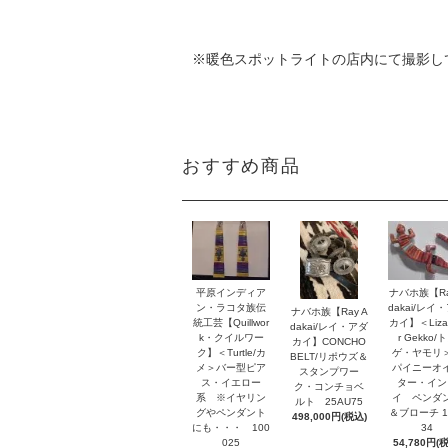
※暖色スポットライトの店内にて撮影し
おすすめ商品
平原インディア
ナバホ族【Ra
ン・ラコタ族伝
dakai/レイ
ナバホ族【Ray A
統工芸【Quillwor
カイ】＜Lizar
dakai/レイ・アダ
k・クイルワー
r Gekko/
カイ】CONCHO
ク】＜Turtle/カ
ゲ・ヤモリ
BELT/リポウズ＆
メ＞バー型ピア
パイニーオ
スタンプワー
ス・イエロー
ター・イン
ク・コンチョベ
系 ※イヤリン
イ ペンダ
ルト 25AU75
グやペンダント
＆ブローチ 1
498,000円(税込)
にも・・・ 100
34
025
54,780円(