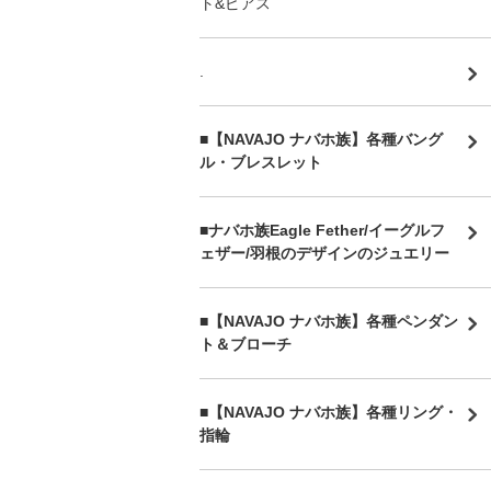
ト&ピアス
.
■【NAVAJO ナバホ族】各種バング
ル・ブレスレット
■
ナバホ族Eagle Fether/イーグルフ
ェザー/羽根のデザインのジュエリー
■【NAVAJO ナバホ族】各種ペンダン
ト＆ブローチ
■【NAVAJO ナバホ族】各種リング・
指輪