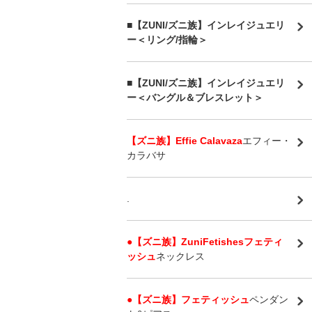
■【ZUNI/ズニ族】インレイジュエリ
ー＜リング/指輪＞
■【ZUNI/ズニ族】インレイジュエリ
ー＜バングル＆ブレスレット＞
【ズニ族】Effie Calavaza
エフィー・
カラバサ
.
●【ズニ族】ZuniFetishesフェティ
ッシュ
ネックレス
●【ズニ族】フェティッシュ
ペンダン