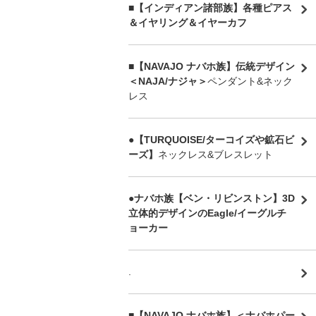
■【インディアン諸部族】各種ピアス
＆イヤリング＆イヤーカフ
■【NAVAJO ナバホ族】伝統デザイン
＜NAJA/ナジャ＞
ペンダント&ネック
レス
●【TURQUOISE/ターコイズや鉱石ビ
ーズ】
ネックレス&ブレスレット
●ナバホ族【ベン・リビンストン】3D
立体的デザインのEagle/イーグルチ
ョーカー
.
■【NAVAJO ナバホ族】＜ナバホパー