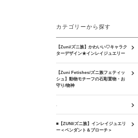
カテゴリーから探す
【Zuni/ズニ族】かわいい♡キャラク
ターデザイン★インレイジュエリー
【Zuni Fetishes/ズニ族フェティッ
シュ】動物モチーフの石彫置物・お
守り/物神
.
■【ZUNI/ズニ族】インレイジュエリ
ー＜ペンダント＆ブローチ＞