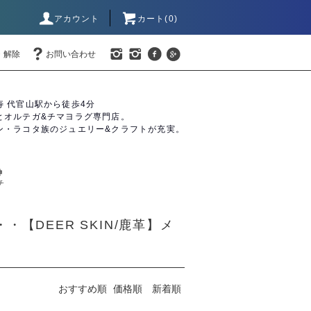
アカウント
カート(0)
・解除
お問い合わせ
寿 代官山駅から徒歩4分
とオルテガ&チマヨラグ専門店。
ン・ラコタ族のジュエリー&クラフトが充実。
神
チ
【DEER SKIN/鹿革】メ
おすすめ順
価格順
新着順