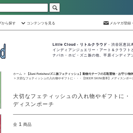
プから探す
コンテンツを見る
メルマガ登録
Little Cloud - リトルクラウド
- 渋谷区恵比
インディアンジュエリー・アート＆クラフト
ナバホ・ホピ・ズニ族の他、平原インディア
ホーム
>
【Zuni Fetishes/ズニ族フェティッシュ】動物モチーフの石彫置物・お守り/物
>
大切なフェティッシュの入れ物やギフトに・・・【DEER SKIN/鹿革】メディスンポー
大切なフェティッシュの入れ物やギフトに・・・
ディスンポーチ
1
全
商品