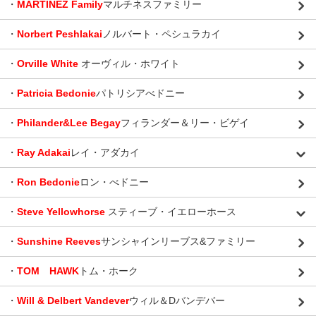
・
MARTINEZ Family
マルチネスファミリー
・
Norbert Peshlakai
ノルバート・ペシュラカイ
・
Orville White
オーヴィル・ホワイト
・
Patricia Bedonie
パトリシアべドニー
・
Philander&Lee Begay
フィランダー＆リー・ビゲイ
・
Ray Adakai
レイ・アダカイ
・
Ron Bedonie
ロン・べドニー
・
Steve Yellowhorse
スティーブ・イエローホース
・
Sunshine Reeves
サンシャインリーブス&ファミリー
・
TOM HAWK
トム・ホーク
・
Will & Delbert Vandever
ウィル＆Dバンデバー