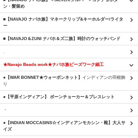
ン・髪留め
■【NAVAJO ナバホ族】マネークリップ&キーホルダー/ライタ
ー
■【NAVAJO＆ZUNI ナバホ＆ズ二族】時計のウォッチバンド
.
★Navajo Beads work★ナバホ族ビーズワーク細工
●【WAR BONNET★ウォーボンネット】
インディアンの羽根飾
り
●【平原インディアン】 ボーンチョーカー＆ブレスレット
・
●【INDIAN MOCCASINS☆インディアンモカシン・靴】大人サ
イズ