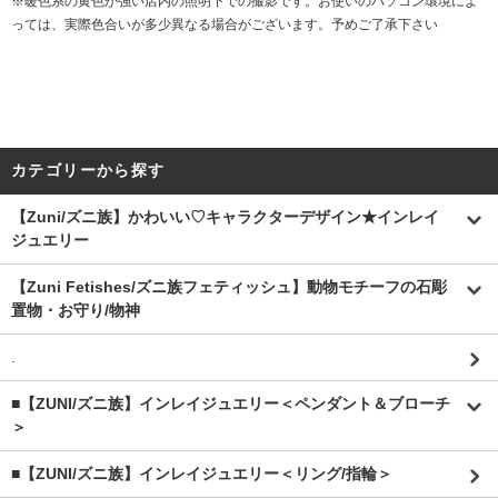
※暖色系の黄色が強い店内の照明下での撮影です。お使いのパソコン環境によ
っては、実際色合いが多少異なる場合がございます。予めご了承下さい
カテゴリーから探す
【Zuni/ズニ族】かわいい♡キャラクターデザイン★インレイ
ジュエリー
【Zuni Fetishes/ズニ族フェティッシュ】動物モチーフの石彫
置物・お守り/物神
.
■【ZUNI/ズニ族】インレイジュエリー＜ペンダント＆ブローチ
＞
■【ZUNI/ズニ族】インレイジュエリー＜リング/指輪＞