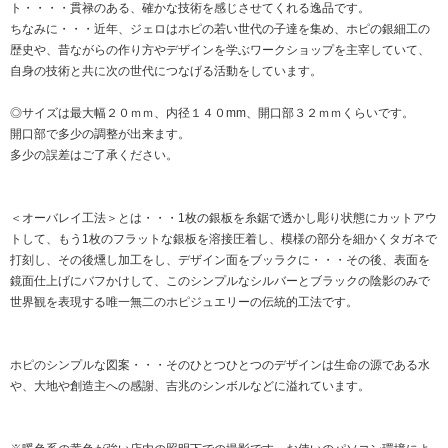
ト・・・・貫禄のある、確かな技術を感じさせてくれる逸品です。
ちなみに・・・近年、ジェロはホピの若い世代の子達を集め、ホピの銀細工の
歴史や、昔ながらの作り方やデザインを学ぶワークショップを主宰していて、
自身の技術と共に次の世代につなげる活動をしています。
◎サイズは最大幅２０ｍｍ、内径１４０mm、開口部３２ｍｍくらいです。
開口部で多少の調整が出来ます。
多少の誤差はご了承ください。
＜オーバレイ工法＞とは・・・1枚の銀板を糸鋸で透かし彫り状態にカットアウ
トして、もう1枚のフラットな銀板を溶接圧着し、模様の部分を細かくタガネで
打刻し、その後燻し加工をし、デザイン面をブッラクに・・・その後、表面を
鏡面仕上げにバフかけして、このシンプルなシルバーとブラックの陰影のみで
世界観を表現する唯一無二のホピジュエリーの伝統的工法です。
ホピのシンプルな図案・・・そのひとつひとつのデザインは生命の源である水
や、大地や創造主への感謝、吉兆のシンボルなどに溢れています。