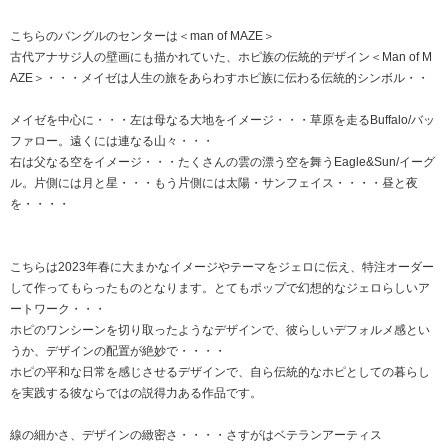
こちらのバングルのセンターは＜man of MAZE＞
古代アナサジ人の壁画にも描かれていた、ホピ族の伝統的デザイン＜Man of M
AZE＞・・・メイゼは人生の旅をあらわすホピ族に伝わる伝統的シンボル・・
メイゼを中心に・・・左は母なる大地をイメージ・・・草原を走るBuffalo/バッ
ファロー。遠くには連なる山々・・・
右は父なる空をイメージ・・・たくさんの雲の漂う空を舞うEagle&Sun/イーグ
ル。片側には月と星・・・もう片側には太陽・サンフェイス・・・・昼と夜
を・・・・
こちらは2023年春に大まかなイメージやテーマをジェロに伝え、特注オーダー
して作ってもらったものとなります。とてもポップで幻想的なジェロらしいア
ートワーク・・・
ホピのワンシーンを切り取ったようなデザインで、彼らしいデフォルメ感とい
うか、デザインの配置が絶妙で・・・・
ホピの平和な日常を感じさせるデザインで、自ら伝統的なホピとしての暮らし
を実践する彼ならではの説得力ある作品です。
線の細かさ、デザインの緻密さ・・・・さすがはベテランアーティス