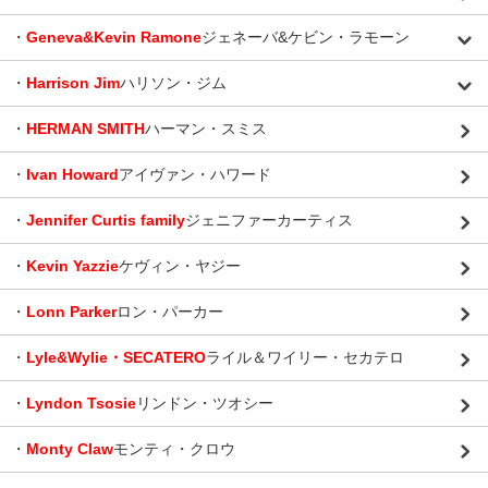
・
Geneva&Kevin Ramone
ジェネーバ&ケビン・ラモーン
・
Harrison Jim
ハリソン・ジム
・
HERMAN SMITH
ハーマン・スミス
・
Ivan Howard
アイヴァン・ハワード
・
Jennifer Curtis family
ジェニファーカーティス
・
Kevin Yazzie
ケヴィン・ヤジー
・
Lonn Parker
ロン・パーカー
・
Lyle&Wylie・SECATERO
ライル＆ワイリー・セカテロ
・
Lyndon Tsosie
リンドン・ツオシー
・
Monty Claw
モンティ・クロウ