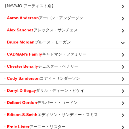
【NAVAJO アーティスト別】
・
Aaron Anderson
アーロン・アンダーソン
・
Alex Sanchez
アレックス・サンチェス
・
Bruce Morgan
ブルース・モーガン
・
CADMAN’s Family
キャドマン・ファミリー
・
Chester Benally
チェスター・ベナリー
・
Cody Sanderson
コディ－サンダーソン
・
Darryl.D.Begay
ダリル・ディーン・ビゲイ
・
Delbert Gordon
デルバート・ゴードン
・
Edison-S-Smith
エディソン・サンディー・スミス
・
Ernie Lister
アーニー・リスター