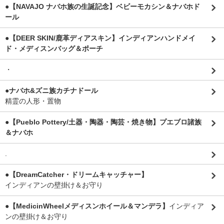
●【NAVAJO ナバホ族の生誕記念】ベビーモカシン＆ナバホド
ール
●【DEER SKIN/鹿革ディアスキン】インディアンハンドメイ
ド・メディスンバッグ＆ポーチ
・
●ナバホ&ズニ族カチナドール
精霊の人形・置物
●【Pueblo Pottery/土器・陶器・陶芸・焼き物】プエブロ諸族
＆ナバホ
.
●【DreamCatcher・ドリームキャッチャー】
インディアンの壁掛け＆お守り
●【MedicinWheelメディスンホイール＆マンデラ】
インディア
ンの壁掛け＆お守り