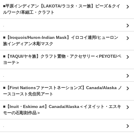
■平原インディアン【LAKOTA/ラコタ・スー族】ビーズ＆クイ
ルワーク/革細工・クラフト
.
■【Iroquois/Huron-Indian Mask】イロコイ連邦/ヒューロン
族インディアン木彫マスク
■【YAQUI/ヤキ族】クラフト置物・アクセサリー＜PEYOTE/ペ
ヨーテ＞
.
■【First Nationsファーストネーションズ】Canada/Alaska ノ
ースコースト先住民アート
■【Inuit・Eskimo art】Canada/Alaska＜イヌイット・エスキ
モーの石彫刻作品＞
.