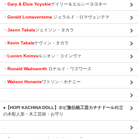
・
Gary & Elsie Yoyokie
ゲイリー＆エルシーヨヨキー
・
Gerald Lomaventema
ジェラルド・ロマヴェンテマ
・
Jason Takala
ジェイソン・タカラ
・
Kevin Takala
ケヴィン・タカラ
・
Lucion Koinva
ルシオン・コインヴァ
・
Ronald Wadsworth
ロナルド・ワズワース
・
Watson Honanie
ワトソン・ホナニー
.
●【HOPI KACHINA DOLL】ホピ族伝統工芸カチナドール
精霊
の木彫人形・木工芸術・お守り
.