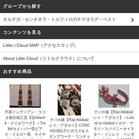
グループから探す
オルテガ・センチネラ・トルフィロのチマヨラグ・ベスト
コンテンツを見る
Little☆Cloud MAP（アクセスマップ）
About Little Cloud（リトルクラウド）について
おすすめ商品
平原インディアン・ラコ
ナバホ族【Ray Adakai/
タ族伝統工芸【Quillwor
レイ・アダカイ】＜Liza
ナバホ族【Ray Adakai/
k・クイルワーク】＜Tur
rd or Gekko/トカゲ・ヤ
レイ・アダカイ】CONC
tle/カメ＞バー型ピア
モリ＞スパイニーオイス
HO BELT/リポウズ＆ス
ス・イエロー系 ※イヤ
ター・インレイ ペンダ
タンプワーク・コンチョ