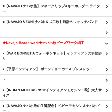
■【NAVAJO ナバホ族】マネークリップ&キーホルダー/ライタ
ー
■【NAVAJO＆ZUNI ナバホ＆ズ二族】時計のウォッチバンド
.
★Navajo Beads work★ナバホ族ビーズワーク細工
●【WAR BONNET★ウォーボンネット】
インディアンの羽根飾
り
●【平原インディアン】 ボーンチョーカー＆ブレスレット
・
●【INDIAN MOCCASINS☆インディアンモカシン・靴】大人サ
イズ
●【NAVAJO ナバホ族の生誕記念】ベビーモカシン＆ナバホド
ール