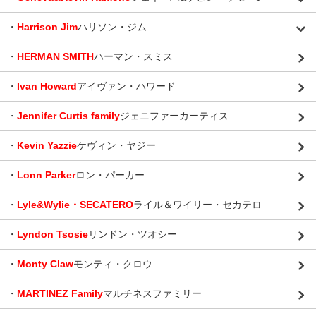
・
Harrison Jim
ハリソン・ジム
・
HERMAN SMITH
ハーマン・スミス
・
Ivan Howard
アイヴァン・ハワード
・
Jennifer Curtis family
ジェニファーカーティス
・
Kevin Yazzie
ケヴィン・ヤジー
・
Lonn Parker
ロン・パーカー
・
Lyle&Wylie・SECATERO
ライル＆ワイリー・セカテロ
・
Lyndon Tsosie
リンドン・ツオシー
・
Monty Claw
モンティ・クロウ
・
MARTINEZ Family
マルチネスファミリー