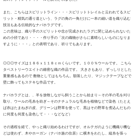
また、こちらはスピリットライン・・・スピリットトレイルと云われてるスピ
リット・精気の通り道という、ラグの角の一角だけに一本の細い道を織り込む
技法もある伝統的なナバホラグです。
この意味は、織り手のスピリットや念が完成されたラグに閉じ込められないた
めの小径であり・・・・作り手の「次の織物がさらに素晴らしいものになりま
すように・・・」との表明であり、祈りでもあります。
◎◎◎サイズは１８６ｘ１１８ｃｍくらいです。１００％ウールです。 こちら
タペストリーウエイトの緻密な織の作品です。 大きさもあり、ずっしりとした
重量感もあるので 敷物としてはもちろん。額装したり、マジックテープなどで
壁に飾ってもステキな作品です。
ナバホラグとは、、羊を放牧しながら飼うことから始まり～その羊の毛を刈り
取り、ウールの毛糸を紡ぎ～そのナチュラルな毛糸を植物などで染色（たとえ
ば赤はたまねぎの皮、グリーンは野草を使って、黒はその野草を煮込んだもの
に何度も何度も染色して・・・などなど）
その過程を経て、やっと織り始めるわけですが、オルテガのように機織り機な
どは使わず、木やホーガン（ナバホ族の住居）に横木をわたし、縦糸を張っ