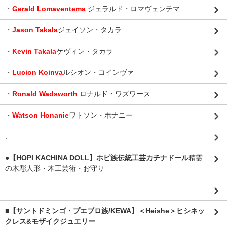
・
Gerald Lomaventema
ジェラルド・ロマヴェンテマ
・
Jason Takala
ジェイソン・タカラ
・
Kevin Takala
ケヴィン・タカラ
・
Lucion Koinva
ルシオン・コインヴァ
・
Ronald Wadsworth
ロナルド・ワズワース
・
Watson Honanie
ワトソン・ホナニー
.
●【HOPI KACHINA DOLL】ホピ族伝統工芸カチナドール
精霊
の木彫人形・木工芸術・お守り
.
■【サントドミンゴ・プエブロ族/KEWA】＜Heishe＞ヒシネッ
クレス&モザイクジュエリー