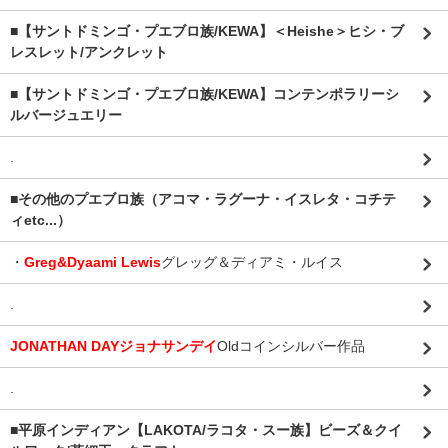
■【サントドミンゴ・プエブロ族/KEWA】＜Heishe＞ヒシ・ブ
レスレット/アンクレット
■【サントドミンゴ・プエブロ族/KEWA】コンテンポラリーシ
ルバージュエリー
.
■その他のプエブロ族（アコマ・ラグーナ・イスレタ・コチテ
ィetc...）
・
Greg&Dyaami Lewis
グレッグ＆ディアミ・ルイス
.
JONATHAN DAYジョナサンデイ
Oldコインシルバー作品
.
■平原インディアン【LAKOTA/ラコタ・スー族】ビーズ＆クイ