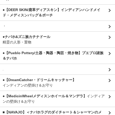
●【DEER SKIN/鹿革ディアスキン】インディアンハンドメイ
ド・メディスンバッグ＆ポーチ
・
●ナバホ&ズニ族カチナドール
精霊の人形・置物
●【Pueblo Pottery/土器・陶器・陶芸・焼き物】プエブロ諸族
＆ナバホ
.
●【DreamCatcher・ドリームキャッチャー】
インディアンの壁掛け＆お守り
●【MedicinWheelメディスンホイール＆マンデラ】
インディア
ンの壁掛け＆お守り
■【NAVAJO】＜ナバホラグのダイチャート＆シャーマンのメ