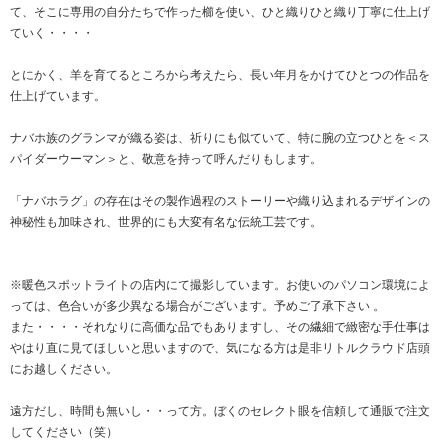
て、そこに専用の自分たちで作った櫛を使い、ひと織りひと織り丁寧に仕上げ
ていく・・・・
とにかく、羊を育てるところから考えたら、長い年月をかけてひとつの作品を
仕上げています。
ナバホ族のグランマが織る姿は、祈りにも似ていて、特に腕の立つひとを＜ス
パイダーウーマン＞と、敬意を持って呼んだりもします。
「ナバホラグ」の存在はその製作過程のストーリーや織り込まれるデザインの
神秘性も加味され、世界的にも大変有名な伝統工芸です。
※暖色スポットライトの店内にて撮影しています。お使いのパソコン環境によ
っては、色合いが多少異なる場合がございます。予めご了承下さい 。
また・・・・それなりに高価な品でもありますし、その繊細で緻密な手仕事は
やはり直に見てほしいと思いますので、気になる方は是非リトルクラウド店頭
にお越しください。
遠方だし、時間も無いし・・って方。ぼくのセレクト眼を信頼して通販で注文
してください（笑）