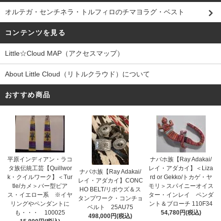
オルテガ・センチネラ・トルフィロのチマヨラグ・ベスト
コンテンツを見る
Little☆Cloud MAP（アクセスマップ）
About Little Cloud（リトルクラウド）について
おすすめ商品
平原インディアン・ラコ
ナバホ族【Ray Adakai/
タ族伝統工芸【Quillwor
レイ・アダカイ】＜Liza
ナバホ族【Ray Adakai/
k・クイルワーク】＜Tur
rd or Gekko/トカゲ・ヤ
レイ・アダカイ】CONC
tle/カメ＞バー型ピア
モリ＞スパイニーオイス
HO BELT/リポウズ＆ス
ス・イエロー系 ※イヤ
ター・インレイ ペンダ
タンプワーク・コンチョ
リングやペンダントに
ント＆ブローチ 110F34
ベルト 25AU75
も・・・ 100025
54,780円(税込)
498,000円(税込)