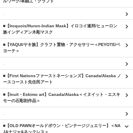
ルワーク/革細工・クラフト
.
■【Iroquois/Huron-Indian Mask】イロコイ連邦/ヒューロン
族インディアン木彫マスク
■【YAQUI/ヤキ族】クラフト置物・アクセサリー＜PEYOTE/ペ
ヨーテ＞
.
■【First Nationsファーストネーションズ】Canada/Alaska ノ
ースコースト先住民アート
■【Inuit・Eskimo art】Canada/Alaska＜イヌイット・エスキ
モーの石彫刻作品＞
.
■【OLD PAWNオールドポウン・ビンテージジュエリー】＜NA
JAナジャ&ネックレス＞