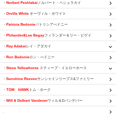
・
Norbert Peshlakai
ノルバート・ペシュラカイ
・
Orville White
オーヴィル・ホワイト
・
Patricia Bedonie
パトリシアべドニー
・
Philander&Lee Begay
フィランダー＆リー・ビゲイ
・
Ray Adakai
レイ・アダカイ
・
Ron Bedonie
ロン・べドニー
・
Steve Yellowhorse
スティーブ・イエローホース
・
Sunshine Reeves
サンシャインリーブス&ファミリー
・
TOM HAWK
トム・ホーク
・
Will & Delbert Vandever
ウィル＆Dバンデバー
.