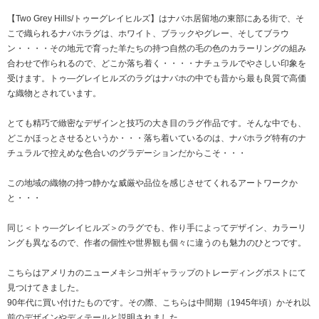
【Two Grey Hills/トゥーグレイヒルズ】はナバホ居留地の東部にある街で、そ
こで織られるナバホラグは、ホワイト、ブラックやグレー、そしてブラウ
ン・・・・その地元で育った羊たちの持つ自然の毛の色のカラーリングの組み
合わせで作られるので、どこか落ち着く・・・・ナチュラルでやさしい印象を
受けます。トゥ―グレイヒルズのラグはナバホの中でも昔から最も良質で高価
な織物とされています。
とても精巧で緻密なデザインと技巧の大き目のラグ作品です。そんな中でも、
どこかほっとさせるというか・・・落ち着いているのは、ナバホラグ特有のナ
チュラルで控えめな色合いのグラデーションだからこそ・・・
この地域の織物の持つ静かな威厳や品位を感じさせてくれるアートワークか
と・・・
同じ＜トゥ―グレイヒルズ＞のラグでも、作り手によってデザイン、カラーリ
ングも異なるので、作者の個性や世界観も個々に違うのも魅力のひとつです。
こちらはアメリカのニューメキシコ州ギャラップのトレーディングポストにて
見つけてきました。
90年代に買い付けたものです。その際、こちらは中間期（1945年頃）かそれ以
前のデザインやディテールと説明されました。