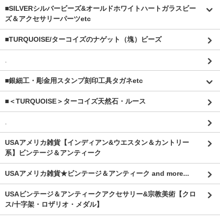
■SILVERシルバービーズ&オールドホワイトハートガラスビー
ズ＆アクセサリーパーツetc
■TURQUOISE/ターコイズのナゲット（塊）ビーズ
.
■銀細工・彫金用スタンプ刻印工具タガネetc
■＜TURQUOISE＞ターコイズ天然石・ルース
.
USAアメリカ雑貨【インディアン&ウエスタン＆カントリー
系】ビンテージ＆アンティーク
USAアメリカ雑貨★ビンテージ＆アンティーク and more...
USAビンテージ＆アンティークアクセサリー&宗教美術【クロ
ス/十字架・ロザリオ・メダル】