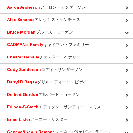
・
Aaron Anderson
アーロン・アンダーソン
・
Alex Sanchez
アレックス・サンチェス
・
Bruce Morgan
ブルース・モーガン
・
CADMAN’s Family
キャドマン・ファミリー
・
Chester Benally
チェスター・ベナリー
・
Cody Sanderson
コディ－サンダーソン
・
Darryl.D.Begay
ダリル・ディーン・ビゲイ
・
Delbert Gordon
デルバート・ゴードン
・
Edison-S-Smith
エディソン・サンディー・スミス
・
Ernie Lister
アーニー・リスター
・
Geneva&Kevin Ramone
ジェネーバ&ケビン・ラモーン