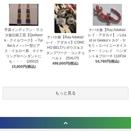
平原インディアン・ラコ
ナバホ族【Ray Adakai/
タ族伝統工芸【Quillwor
レイ・アダカイ】＜Liza
ナバホ族【Ray Adakai/
k・クイルワーク】＜Tur
rd or Gekko/トカゲ・ヤ
レイ・アダカイ】CONC
tle/カメ＞バー型ピア
モリ＞スパイニーオイス
HO BELT/リポウズ＆ス
ス・イエロー系 ※イヤ
ター・インレイ ペンダ
タンプワーク・コンチョ
リングやペンダントに
ント＆ブローチ 110F34
ベルト 25AU75
も・・・ 100025
54,780円(税込)
498,000円(税込)
15,800円(税込)
もっと見る