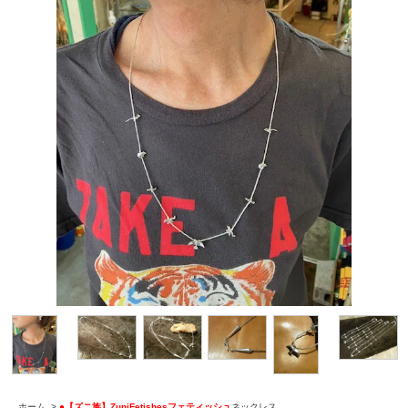
ホーム
>
●【ズニ族】ZuniFetishesフェティッシュ
ネックレス