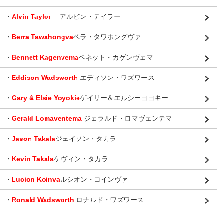
・
Alvin Taylor
アルビン・テイラー
・
Berra Tawahongva
ベラ・タワホングヴァ
・
Bennett Kagenvema
ベネット・カゲンヴェマ
・
Eddison Wadsworth
エディソン・ワズワース
・
Gary & Elsie Yoyokie
ゲイリー＆エルシーヨヨキー
・
Gerald Lomaventema
ジェラルド・ロマヴェンテマ
・
Jason Takala
ジェイソン・タカラ
・
Kevin Takala
ケヴィン・タカラ
・
Lucion Koinva
ルシオン・コインヴァ
・
Ronald Wadsworth
ロナルド・ワズワース