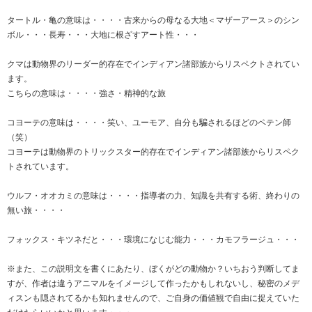
タートル・亀の意味は・・・・古来からの母なる大地＜マザーアース＞のシン
ボル・・・長寿・・・大地に根ざすアート性・・・
クマは動物界のリーダー的存在でインディアン諸部族からリスペクトされてい
ます。
こちらの意味は・・・・強さ・精神的な旅
コヨーテの意味は・・・・笑い、ユーモア、自分も騙されるほどのペテン師
（笑）
コヨーテは動物界のトリックスター的存在でインディアン諸部族からリスペク
トされています。
ウルフ・オオカミの意味は・・・・指導者の力、知識を共有する術、終わりの
無い旅・・・・
フォックス・キツネだと・・・環境になじむ能力・・・カモフラージュ・・・
※また、この説明文を書くにあたり、ぼくがどの動物か？いちおう判断してま
すが、作者は違うアニマルをイメージして作ったかもしれないし、秘密のメデ
ィスンも隠されてるかも知れませんので、ご自身の価値観で自由に捉えていた