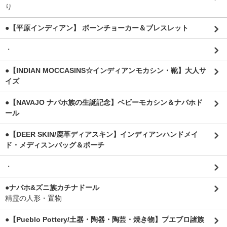
り
●【平原インディアン】 ボーンチョーカー＆ブレスレット
・
●【INDIAN MOCCASINS☆インディアンモカシン・靴】大人サ
イズ
●【NAVAJO ナバホ族の生誕記念】ベビーモカシン＆ナバホド
ール
●【DEER SKIN/鹿革ディアスキン】インディアンハンドメイ
ド・メディスンバッグ＆ポーチ
・
●ナバホ&ズニ族カチナドール
精霊の人形・置物
●【Pueblo Pottery/土器・陶器・陶芸・焼き物】プエブロ諸族