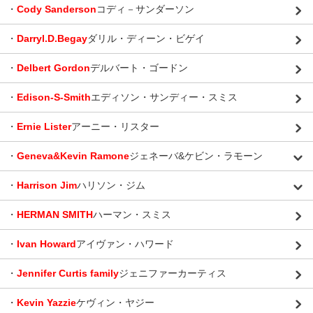
・
Cody Sanderson
コディ－サンダーソン
・
Darryl.D.Begay
ダリル・ディーン・ビゲイ
・
Delbert Gordon
デルバート・ゴードン
・
Edison-S-Smith
エディソン・サンディー・スミス
・
Ernie Lister
アーニー・リスター
・
Geneva&Kevin Ramone
ジェネーバ&ケビン・ラモーン
・
Harrison Jim
ハリソン・ジム
・
HERMAN SMITH
ハーマン・スミス
・
Ivan Howard
アイヴァン・ハワード
・
Jennifer Curtis family
ジェニファーカーティス
・
Kevin Yazzie
ケヴィン・ヤジー