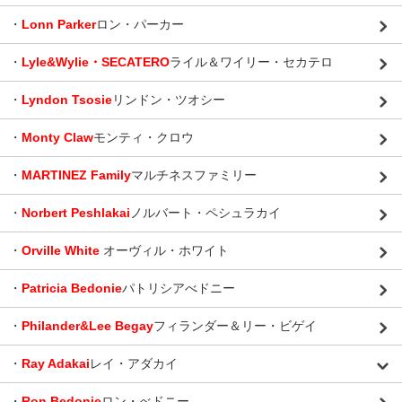
・
Lonn Parker
ロン・パーカー
・
Lyle&Wylie・SECATERO
ライル＆ワイリー・セカテロ
・
Lyndon Tsosie
リンドン・ツオシー
・
Monty Claw
モンティ・クロウ
・
MARTINEZ Family
マルチネスファミリー
・
Norbert Peshlakai
ノルバート・ペシュラカイ
・
Orville White
オーヴィル・ホワイト
・
Patricia Bedonie
パトリシアべドニー
・
Philander&Lee Begay
フィランダー＆リー・ビゲイ
・
Ray Adakai
レイ・アダカイ
・
Ron Bedonie
ロン・べドニー