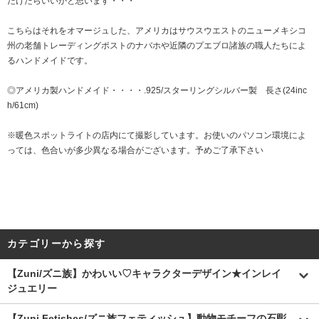
だけたらいいかと思います・・・
こちらはそれをオマージュした、アメリカはサウスウエストのニューメキシコ
州の老舗トレーディングポストのナバホや近隣のプエブロ諸族の職人たちによ
るハンドメイドです。
◎アメリカ製ハンドメイド・・・・.925/スターリングシルバー製 長さ(24inc
h/61cm)
※暖色スポットライトの店内にて撮影しています。お使いのパソコン環境によ
っては、色合いが多少異なる場合がございます。予めご了承下さい
カテゴリーから探す
【Zuni/ズニ族】かわいい♡キャラクターデザイン★インレイ
ジュエリー
【Zuni Fetishes/ズニ族フェティッシュ】動物モチーフの石彫