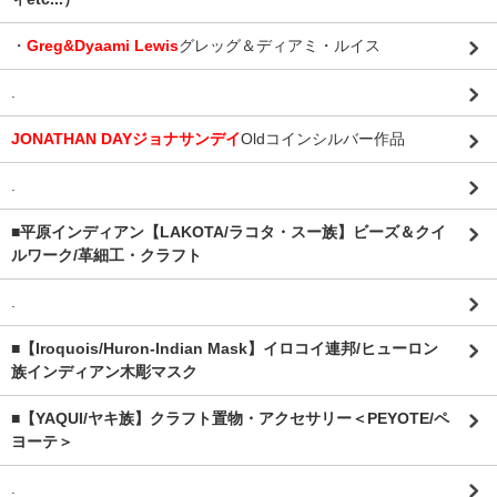
・
Greg&Dyaami Lewis
グレッグ＆ディアミ・ルイス
.
JONATHAN DAYジョナサンデイ
Oldコインシルバー作品
.
■平原インディアン【LAKOTA/ラコタ・スー族】ビーズ＆クイ
ルワーク/革細工・クラフト
.
■【Iroquois/Huron-Indian Mask】イロコイ連邦/ヒューロン
族インディアン木彫マスク
■【YAQUI/ヤキ族】クラフト置物・アクセサリー＜PEYOTE/ペ
ヨーテ＞
.