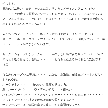
指します。
石彫のズニ族のフェティッシュにはいろいろなメディスンアニマルがい
て・・・その時々に必要なパワーをくれると信じられていて、そのメディスン
アニマルを意識することにより、自省したり・・・あたらしい気づきや癒しを
与えてくれるヘルパーでもあります・・・・
★こちらのフェティッシュ・ネックレスでは主にイーグル/ホーク、バード・
鳥、タートル・亀、コヨーテ/ウルフ/フォックス、ベアー・熊などのシルバー製
フェティッシュがつながれています。
センターのイーグルかホークか・・・実在しない鳥であるサンダーバードか？
それとも違う身近にいる鳥か・・・・・どちらと捉えるかはあなた次第です
（笑）
ちなみにイーグルの意味は・・・・忠誠心。創造性。創造主グレートスピリッ
トとの交信。
ホークですと・・・・神の使い。真実を見抜く力。
鳥・バードですと・・・空と雲への祈り・・・雨乞い
ハミングバードですと・・・メッセンジャー・・・・時を止めるひと・・・・
そしてインディアン社会では鳥は幸せを運んでくるとも・・・
サンダーバードは、無限の幸せを運んでくる幸運のシンボル。