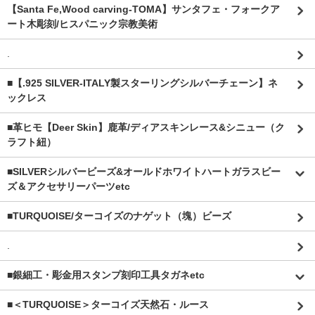
【Santa Fe,Wood carving-TOMA】サンタフェ・フォークア
ート木彫刻/ヒスパニック宗教美術
.
■【.925 SILVER-ITALY製スターリングシルバーチェーン】ネ
ックレス
■革ヒモ【Deer Skin】鹿革/ディアスキンレース&シニュー（ク
ラフト紐）
■SILVERシルバービーズ&オールドホワイトハートガラスビー
ズ＆アクセサリーパーツetc
■TURQUOISE/ターコイズのナゲット（塊）ビーズ
.
■銀細工・彫金用スタンプ刻印工具タガネetc
■＜TURQUOISE＞ターコイズ天然石・ルース