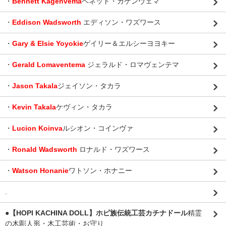
・
Bennett Kagenvema
ベネット・カゲンヴェマ
・
Eddison Wadsworth
エディソン・ワズワース
・
Gary & Elsie Yoyokie
ゲイリー＆エルシーヨヨキー
・
Gerald Lomaventema
ジェラルド・ロマヴェンテマ
・
Jason Takala
ジェイソン・タカラ
・
Kevin Takala
ケヴィン・タカラ
・
Lucion Koinva
ルシオン・コインヴァ
・
Ronald Wadsworth
ロナルド・ワズワース
・
Watson Honanie
ワトソン・ホナニー
.
●【HOPI KACHINA DOLL】ホピ族伝統工芸カチナドール
精霊
の木彫人形・木工芸術・お守り