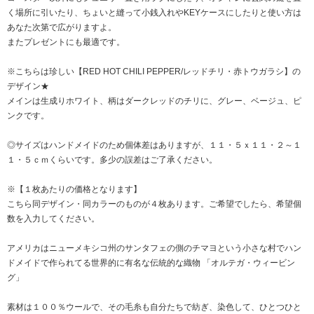
く場所に引いたり、ちょいと縫って小銭入れやKEYケースにしたりと使い方は
あなた次第で広がりますよ。
またプレゼントにも最適です。
※こちらは珍しい【RED HOT CHILI PEPPER/レッドチリ・赤トウガラシ】の
デザイン★
メインは生成りホワイト、柄はダークレッドのチリに、グレー、ベージュ、ピ
ンクです。
◎サイズはハンドメイドのため個体差はありますが、１１・５ｘ１１・２～１
１・５ｃｍくらいです。多少の誤差はご了承ください。
※【１枚あたりの価格となります】
こちら同デザイン・同カラーのものが４枚あります。ご希望でしたら、希望個
数を入力してください。
アメリカはニューメキシコ州のサンタフェの側のチマヨという小さな村でハン
ドメイドで作られてる世界的に有名な伝統的な織物 「オルテガ・ウィービン
グ」
素材は１００％ウールで、その毛糸も自分たちで紡ぎ、染色して、ひとつひと