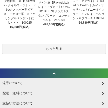
タ族伝統工芸【Quillwor
レイ・アダカイ】＜Liza
ナバホ族【Ray Adakai/
k・クイルワーク】＜Tur
rd or Gekko/トカゲ・ヤ
レイ・アダカイ】CONC
tle/カメ＞バー型ピア
モリ＞スパイニーオイス
HO BELT/リポウズ＆ス
ス・イエロー系 ※イヤ
ター・インレイ ペンダ
タンプワーク・コンチョ
リングやペンダントに
ント＆ブローチ 110F34
ベルト 25AU75
も・・・ 100025
54,780円(税込)
498,000円(税込)
15,800円(税込)
もっと見る
返品について
配送・送料について
支払い方法について