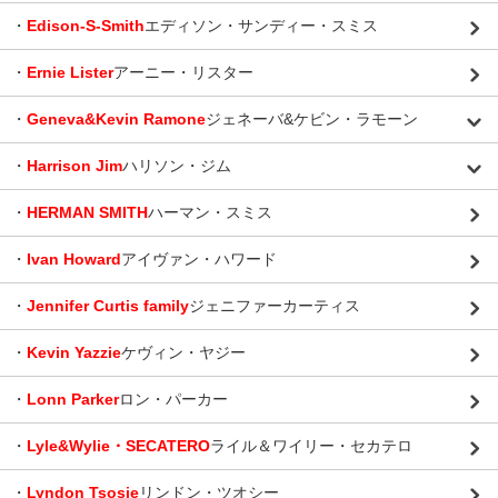
・
Edison-S-Smith
エディソン・サンディー・スミス
・
Ernie Lister
アーニー・リスター
・
Geneva&Kevin Ramone
ジェネーバ&ケビン・ラモーン
・
Harrison Jim
ハリソン・ジム
・
HERMAN SMITH
ハーマン・スミス
・
Ivan Howard
アイヴァン・ハワード
・
Jennifer Curtis family
ジェニファーカーティス
・
Kevin Yazzie
ケヴィン・ヤジー
・
Lonn Parker
ロン・パーカー
・
Lyle&Wylie・SECATERO
ライル＆ワイリー・セカテロ
・
Lyndon Tsosie
リンドン・ツオシー