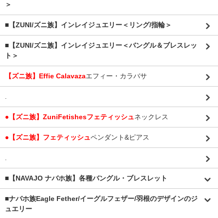
＞
■【ZUNI/ズニ族】インレイジュエリー＜リング/指輪＞
■【ZUNI/ズニ族】インレイジュエリー＜バングル＆ブレスレッ
ト＞
【ズニ族】Effie Calavaza
エフィー・カラバサ
.
●【ズニ族】ZuniFetishesフェティッシュ
ネックレス
●【ズニ族】フェティッシュ
ペンダント&ピアス
.
■【NAVAJO ナバホ族】各種バングル・ブレスレット
■
ナバホ族Eagle Fether/イーグルフェザー/羽根のデザインのジ
ュエリー