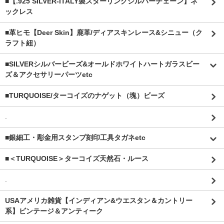
■【.925 SILVER-ITALY製スターリングシルバーチェーン】ネ
ックレス
■革ヒモ【Deer Skin】鹿革/ディアスキンレース&シニュー（ク
ラフト紐）
■SILVERシルバービーズ&オールドホワイトハートガラスビー
ズ＆アクセサリーパーツetc
■TURQUOISE/ターコイズのナゲット（塊）ビーズ
.
■銀細工・彫金用スタンプ刻印工具タガネetc
■＜TURQUOISE＞ターコイズ天然石・ルース
.
USAアメリカ雑貨【インディアン&ウエスタン＆カントリー
系】ビンテージ＆アンティーク