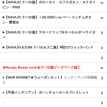
■【NAVAJO ナバホ族】ボロータイ・カフスボタン・ネクタイ
ピン・PINS
■【NAVAJO ナバホ族】＜SILVER/シルバー＞コンチョボタ
ン・髪留め
■【NAVAJO ナバホ族】マネークリップ&キーホルダー/ライタ
ー
■【NAVAJO＆ZUNI ナバホ＆ズ二族】時計のウォッチバンド
.
★Navajo Beads work★ナバホ族ビーズワーク細工
●【WAR BONNET★ウォーボンネット】
インディアンの羽根飾
り
●【平原インディアン】 ボーンチョーカー＆ブレスレット
・