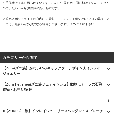
つ手作業で丁寧に織られています。なので、同じ色、同じ柄はまずありません
ので、たいへん希少価値のあるものです。
※暖色スポットライトの店内にて撮影しています。お使いのパソコン環境によ
っては、色合いが多少異なる場合がございます。予めご了承下さい
カテゴリーから探す
【Zuni/ズニ族】かわいい♡キャラクターデザイン★インレイ
ジュエリー
【Zuni Fetishes/ズニ族フェティッシュ】動物モチーフの石彫
置物・お守り/物神
.
■【ZUNI/ズニ族】インレイジュエリー＜ペンダント＆ブローチ