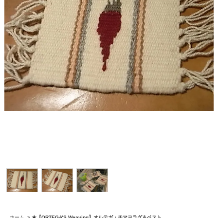
ホーム
>
★【ORTEGA’S Weaving】オルテガ・チマヨラグ＆ベスト