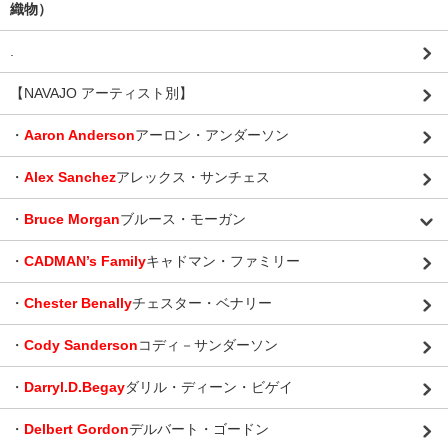
織物）
.
【NAVAJO アーティスト別】
・
Aaron Anderson
アーロン・アンダーソン
・
Alex Sanchez
アレックス・サンチェス
・
Bruce Morgan
ブルース・モーガン
・
CADMAN’s Family
キャドマン・ファミリー
・
Chester Benally
チェスター・ベナリー
・
Cody Sanderson
コディ－サンダーソン
・
Darryl.D.Begay
ダリル・ディーン・ビゲイ
・
Delbert Gordon
デルバート・ゴードン