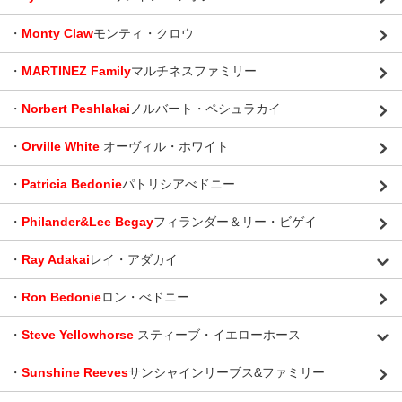
・
Monty Claw
モンティ・クロウ
・
MARTINEZ Family
マルチネスファミリー
・
Norbert Peshlakai
ノルバート・ペシュラカイ
・
Orville White
オーヴィル・ホワイト
・
Patricia Bedonie
パトリシアべドニー
・
Philander&Lee Begay
フィランダー＆リー・ビゲイ
・
Ray Adakai
レイ・アダカイ
・
Ron Bedonie
ロン・べドニー
・
Steve Yellowhorse
スティーブ・イエローホース
・
Sunshine Reeves
サンシャインリーブス&ファミリー