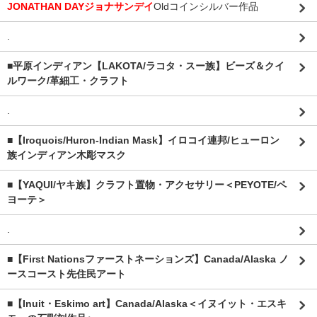
JONATHAN DAYジョナサンデイ
Oldコインシルバー作品
.
■平原インディアン【LAKOTA/ラコタ・スー族】ビーズ＆クイ
ルワーク/革細工・クラフト
.
■【Iroquois/Huron-Indian Mask】イロコイ連邦/ヒューロン
族インディアン木彫マスク
■【YAQUI/ヤキ族】クラフト置物・アクセサリー＜PEYOTE/ペ
ヨーテ＞
.
■【First Nationsファーストネーションズ】Canada/Alaska ノ
ースコースト先住民アート
■【Inuit・Eskimo art】Canada/Alaska＜イヌイット・エスキ