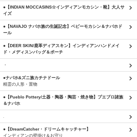
●【INDIAN MOCCASINS☆インディアンモカシン・靴】大人サ
イズ
●【NAVAJO ナバホ族の生誕記念】ベビーモカシン＆ナバホド
ール
●【DEER SKIN/鹿革ディアスキン】インディアンハンドメイ
ド・メディスンバッグ＆ポーチ
・
●ナバホ&ズニ族カチナドール
精霊の人形・置物
●【Pueblo Pottery/土器・陶器・陶芸・焼き物】プエブロ諸族
＆ナバホ
.
●【DreamCatcher・ドリームキャッチャー】
インディアンの壁掛け＆お守り