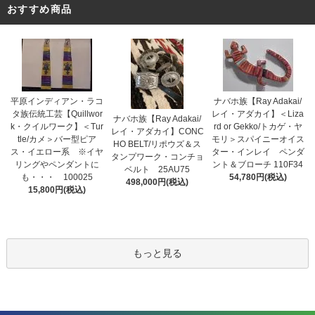
おすすめ商品
平原インディアン・ラコ
ナバホ族【Ray Adakai/
タ族伝統工芸【Quillwor
レイ・アダカイ】＜Liza
ナバホ族【Ray Adakai/
k・クイルワーク】＜Tur
rd or Gekko/トカゲ・ヤ
レイ・アダカイ】CONC
tle/カメ＞バー型ピア
モリ＞スパイニーオイス
HO BELT/リポウズ＆ス
ス・イエロー系 ※イヤ
ター・インレイ ペンダ
タンプワーク・コンチョ
リングやペンダントに
ント＆ブローチ 110F34
ベルト 25AU75
も・・・ 100025
54,780円(税込)
498,000円(税込)
15,800円(税込)
もっと見る