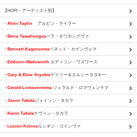
【HOPI・アーティスト別】
・
Alvin Taylor
アルビン・テイラー
・
Berra Tawahongva
ベラ・タワホングヴァ
・
Bennett Kagenvema
ベネット・カゲンヴェマ
・
Eddison Wadsworth
エディソン・ワズワース
・
Gary & Elsie Yoyokie
ゲイリー＆エルシーヨヨキー
・
Gerald Lomaventema
ジェラルド・ロマヴェンテマ
・
Jason Takala
ジェイソン・タカラ
・
Kevin Takala
ケヴィン・タカラ
・
Lucion Koinva
ルシオン・コインヴァ