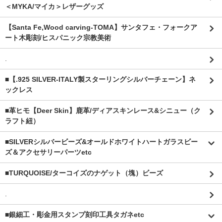
＜MYKA/マイカ＞レザーグッズ
【Santa Fe,Wood carving-TOMA】サンタフェ・フォークア
ート木彫刻/ヒスパニック宗教美術
.
■【.925 SILVER-ITALY製スターリングシルバーチェーン】ネ
ックレス
■革ヒモ【Deer Skin】鹿革/ディアスキンレース&シニュー（ク
ラフト紐）
■SILVERシルバービーズ&オールドホワイトハートガラスビー
ズ＆アクセサリーパーツetc
■TURQUOISE/ターコイズのナゲット（塊）ビーズ
.
■銀細工・彫金用スタンプ刻印工具タガネetc