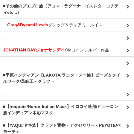
■その他のプエブロ族（アコマ・ラグーナ・イスレタ・コチテ
ィetc...）
・
Greg&Dyaami Lewis
グレッグ＆ディアミ・ルイス
.
JONATHAN DAYジョナサンデイ
Oldコインシルバー作品
.
■平原インディアン【LAKOTA/ラコタ・スー族】ビーズ＆クイ
ルワーク/革細工・クラフト
.
■【Iroquois/Huron-Indian Mask】イロコイ連邦/ヒューロン
族インディアン木彫マスク
■【YAQUI/ヤキ族】クラフト置物・アクセサリー＜PEYOTE/ペ
ヨーテ＞