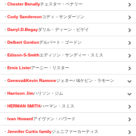
・
Chester Benally
チェスター・ベナリー
・
Cody Sanderson
コディ－サンダーソン
・
Darryl.D.Begay
ダリル・ディーン・ビゲイ
・
Delbert Gordon
デルバート・ゴードン
・
Edison-S-Smith
エディソン・サンディー・スミス
・
Ernie Lister
アーニー・リスター
・
Geneva&Kevin Ramone
ジェネーバ&ケビン・ラモーン
・
Harrison Jim
ハリソン・ジム
・
HERMAN SMITH
ハーマン・スミス
・
Ivan Howard
アイヴァン・ハワード
・
Jennifer Curtis family
ジェニファーカーティス