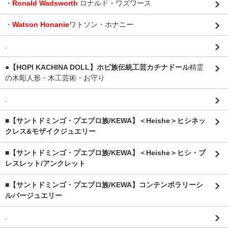
・
Ronald Wadsworth
ロナルド・ワズワース
・
Watson Honanie
ワトソン・ホナニー
.
●【HOPI KACHINA DOLL】ホピ族伝統工芸カチナドール
精霊
の木彫人形・木工芸術・お守り
.
■【サントドミンゴ・プエブロ族/KEWA】＜Heishe＞ヒシネッ
クレス&モザイクジュエリー
■【サントドミンゴ・プエブロ族/KEWA】＜Heishe＞ヒシ・ブ
レスレット/アンクレット
■【サントドミンゴ・プエブロ族/KEWA】コンテンポラリーシ
ルバージュエリー
.