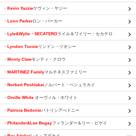
・
Kevin Yazzie
ケヴィン・ヤジー
・
Lonn Parker
ロン・パーカー
・
Lyle&Wylie・SECATERO
ライル＆ワイリー・セカテロ
・
Lyndon Tsosie
リンドン・ツオシー
・
Monty Claw
モンティ・クロウ
・
MARTINEZ Family
マルチネスファミリー
・
Norbert Peshlakai
ノルバート・ペシュラカイ
・
Orville White
オーヴィル・ホワイト
・
Patricia Bedonie
パトリシアべドニー
・
Philander&Lee Begay
フィランダー＆リー・ビゲイ
・
Ray Adakai
レイ・アダカイ