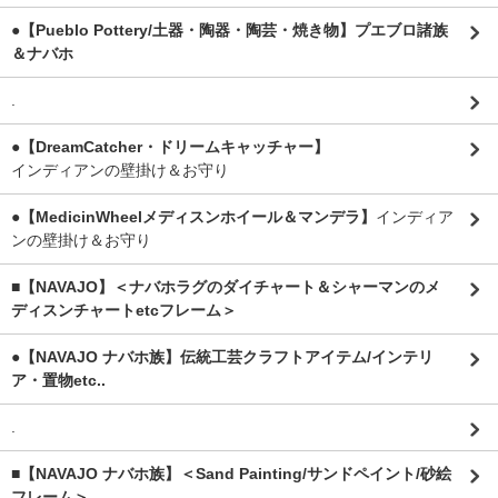
●【Pueblo Pottery/土器・陶器・陶芸・焼き物】プエブロ諸族
＆ナバホ
.
●【DreamCatcher・ドリームキャッチャー】
インディアンの壁掛け＆お守り
●【MedicinWheelメディスンホイール＆マンデラ】
インディア
ンの壁掛け＆お守り
■【NAVAJO】＜ナバホラグのダイチャート＆シャーマンのメ
ディスンチャートetcフレーム＞
●【NAVAJO ナバホ族】伝統工芸クラフトアイテム/インテリ
ア・置物etc..
.
■【NAVAJO ナバホ族】＜Sand Painting/サンドペイント/砂絵
フレーム＞