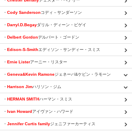
・
Chester Benally
チェスター・ベナリー
・
Cody Sanderson
コディ－サンダーソン
・
Darryl.D.Begay
ダリル・ディーン・ビゲイ
・
Delbert Gordon
デルバート・ゴードン
・
Edison-S-Smith
エディソン・サンディー・スミス
・
Ernie Lister
アーニー・リスター
・
Geneva&Kevin Ramone
ジェネーバ&ケビン・ラモーン
・
Harrison Jim
ハリソン・ジム
・
HERMAN SMITH
ハーマン・スミス
・
Ivan Howard
アイヴァン・ハワード
・
Jennifer Curtis family
ジェニファーカーティス