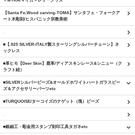
＜MYKA/マイカ＞レザーグッズ
【Santa Fe,Wood carving-TOMA】サンタフェ・フォークア
ート木彫刻/ヒスパニック宗教美術
.
■【.925 SILVER-ITALY製スターリングシルバーチェーン】ネ
ックレス
■革ヒモ【Deer Skin】鹿革/ディアスキンレース&シニュー（ク
ラフト紐）
■SILVERシルバービーズ&オールドホワイトハートガラスビー
ズ＆アクセサリーパーツetc
■TURQUOISE/ターコイズのナゲット（塊）ビーズ
.
■銀細工・彫金用スタンプ刻印工具タガネetc