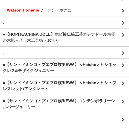
・
Watson Honanie
ワトソン・ホナニー
.
●【HOPI KACHINA DOLL】ホピ族伝統工芸カチナドール
精霊
の木彫人形・木工芸術・お守り
.
■【サントドミンゴ・プエブロ族/KEWA】＜Heishe＞ヒシネッ
クレス&モザイクジュエリー
■【サントドミンゴ・プエブロ族/KEWA】＜Heishe＞ヒシ・ブ
レスレット/アンクレット
■【サントドミンゴ・プエブロ族/KEWA】コンテンポラリーシ
ルバージュエリー
.