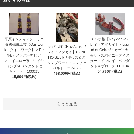
おすすめ商品
平原インディアン・ラコ
ナバホ族【Ray Adakai/
タ族伝統工芸【Quillwor
レイ・アダカイ】＜Liza
ナバホ族【Ray Adakai/
k・クイルワーク】＜Tur
rd or Gekko/トカゲ・ヤ
レイ・アダカイ】CONC
tle/カメ＞バー型ピア
モリ＞スパイニーオイス
HO BELT/リポウズ＆ス
ス・イエロー系 ※イヤ
ター・インレイ ペンダ
タンプワーク・コンチョ
リングやペンダントに
ント＆ブローチ 110F34
ベルト 25AU75
も・・・ 100025
54,780円(税込)
498,000円(税込)
15,800円(税込)
もっと見る