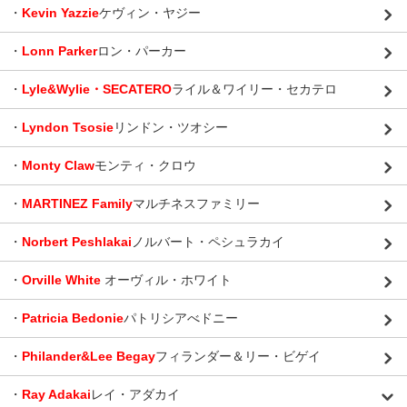
・
Kevin Yazzie
ケヴィン・ヤジー
・
Lonn Parker
ロン・パーカー
・
Lyle&Wylie・SECATERO
ライル＆ワイリー・セカテロ
・
Lyndon Tsosie
リンドン・ツオシー
・
Monty Claw
モンティ・クロウ
・
MARTINEZ Family
マルチネスファミリー
・
Norbert Peshlakai
ノルバート・ペシュラカイ
・
Orville White
オーヴィル・ホワイト
・
Patricia Bedonie
パトリシアべドニー
・
Philander&Lee Begay
フィランダー＆リー・ビゲイ
・
Ray Adakai
レイ・アダカイ