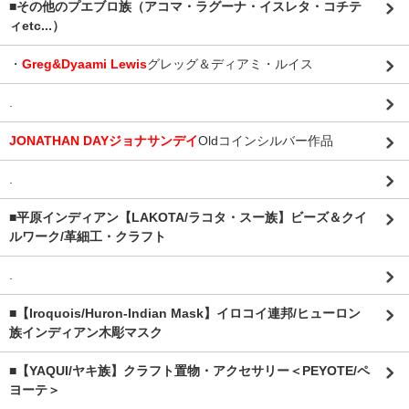
■その他のプエブロ族（アコマ・ラグーナ・イスレタ・コチテ
ィetc...）
・
Greg&Dyaami Lewis
グレッグ＆ディアミ・ルイス
.
JONATHAN DAYジョナサンデイ
Oldコインシルバー作品
.
■平原インディアン【LAKOTA/ラコタ・スー族】ビーズ＆クイ
ルワーク/革細工・クラフト
.
■【Iroquois/Huron-Indian Mask】イロコイ連邦/ヒューロン
族インディアン木彫マスク
■【YAQUI/ヤキ族】クラフト置物・アクセサリー＜PEYOTE/ペ
ヨーテ＞