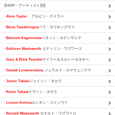
【HOPI・アーティスト別】
・
Alvin Taylor
アルビン・テイラー
・
Berra Tawahongva
ベラ・タワホングヴァ
・
Bennett Kagenvema
ベネット・カゲンヴェマ
・
Eddison Wadsworth
エディソン・ワズワース
・
Gary & Elsie Yoyokie
ゲイリー＆エルシーヨヨキー
・
Gerald Lomaventema
ジェラルド・ロマヴェンテマ
・
Jason Takala
ジェイソン・タカラ
・
Kevin Takala
ケヴィン・タカラ
・
Lucion Koinva
ルシオン・コインヴァ
・
Ronald Wadsworth
ロナルド・ワズワース