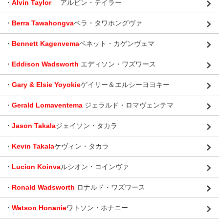
・
Alvin Taylor
アルビン・テイラー
・
Berra Tawahongva
ベラ・タワホングヴァ
・
Bennett Kagenvema
ベネット・カゲンヴェマ
・
Eddison Wadsworth
エディソン・ワズワース
・
Gary & Elsie Yoyokie
ゲイリー＆エルシーヨヨキー
・
Gerald Lomaventema
ジェラルド・ロマヴェンテマ
・
Jason Takala
ジェイソン・タカラ
・
Kevin Takala
ケヴィン・タカラ
・
Lucion Koinva
ルシオン・コインヴァ
・
Ronald Wadsworth
ロナルド・ワズワース
・
Watson Honanie
ワトソン・ホナニー