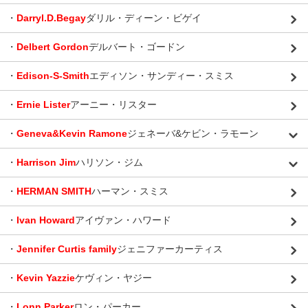
・
Darryl.D.Begay
ダリル・ディーン・ビゲイ
・
Delbert Gordon
デルバート・ゴードン
・
Edison-S-Smith
エディソン・サンディー・スミス
・
Ernie Lister
アーニー・リスター
・
Geneva&Kevin Ramone
ジェネーバ&ケビン・ラモーン
・
Harrison Jim
ハリソン・ジム
・
HERMAN SMITH
ハーマン・スミス
・
Ivan Howard
アイヴァン・ハワード
・
Jennifer Curtis family
ジェニファーカーティス
・
Kevin Yazzie
ケヴィン・ヤジー
・
Lonn Parker
ロン・パーカー