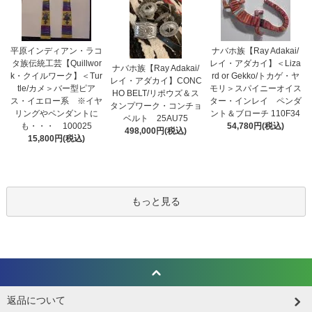
平原インディアン・ラコ
ナバホ族【Ray Adakai/
タ族伝統工芸【Quillwor
レイ・アダカイ】＜Liza
ナバホ族【Ray Adakai/
k・クイルワーク】＜Tur
rd or Gekko/トカゲ・ヤ
レイ・アダカイ】CONC
tle/カメ＞バー型ピア
モリ＞スパイニーオイス
HO BELT/リポウズ＆ス
ス・イエロー系 ※イヤ
ター・インレイ ペンダ
タンプワーク・コンチョ
リングやペンダントに
ント＆ブローチ 110F34
ベルト 25AU75
も・・・ 100025
54,780円(税込)
498,000円(税込)
15,800円(税込)
もっと見る
返品について