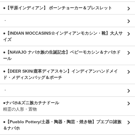
●【平原インディアン】 ボーンチョーカー＆ブレスレット
・
●【INDIAN MOCCASINS☆インディアンモカシン・靴】大人サ
イズ
●【NAVAJO ナバホ族の生誕記念】ベビーモカシン＆ナバホド
ール
●【DEER SKIN/鹿革ディアスキン】インディアンハンドメイ
ド・メディスンバッグ＆ポーチ
・
●ナバホ&ズニ族カチナドール
精霊の人形・置物
●【Pueblo Pottery/土器・陶器・陶芸・焼き物】プエブロ諸族
＆ナバホ