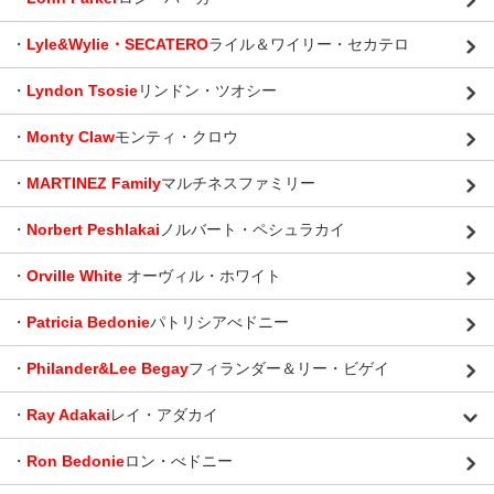
・
Lyle&Wylie・SECATERO
ライル＆ワイリー・セカテロ
・
Lyndon Tsosie
リンドン・ツオシー
・
Monty Claw
モンティ・クロウ
・
MARTINEZ Family
マルチネスファミリー
・
Norbert Peshlakai
ノルバート・ペシュラカイ
・
Orville White
オーヴィル・ホワイト
・
Patricia Bedonie
パトリシアべドニー
・
Philander&Lee Begay
フィランダー＆リー・ビゲイ
・
Ray Adakai
レイ・アダカイ
・
Ron Bedonie
ロン・べドニー