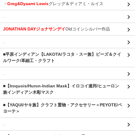
・
Greg&Dyaami Lewis
グレッグ＆ディアミ・ルイス
.
JONATHAN DAYジョナサンデイ
Oldコインシルバー作品
.
■平原インディアン【LAKOTA/ラコタ・スー族】ビーズ＆クイ
ルワーク/革細工・クラフト
.
■【Iroquois/Huron-Indian Mask】イロコイ連邦/ヒューロン
族インディアン木彫マスク
■【YAQUI/ヤキ族】クラフト置物・アクセサリー＜PEYOTE/ペ
ヨーテ＞
.