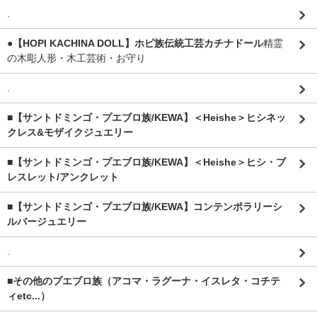
.
●【HOPI KACHINA DOLL】ホピ族伝統工芸カチナドール
精霊
の木彫人形・木工芸術・お守り
.
■【サントドミンゴ・プエブロ族/KEWA】＜Heishe＞ヒシネッ
クレス&モザイクジュエリー
■【サントドミンゴ・プエブロ族/KEWA】＜Heishe＞ヒシ・ブ
レスレット/アンクレット
■【サントドミンゴ・プエブロ族/KEWA】コンテンポラリーシ
ルバージュエリー
.
■その他のプエブロ族（アコマ・ラグーナ・イスレタ・コチテ
ィetc...）