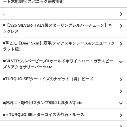
ート木彫刻/ヒスパニック宗教美術
.
■【.925 SILVER-ITALY製スターリングシルバーチェーン】ネ
ックレス
■革ヒモ【Deer Skin】鹿革/ディアスキンレース&シニュー（ク
ラフト紐）
■SILVERシルバービーズ&オールドホワイトハートガラスビー
ズ＆アクセサリーパーツetc
■TURQUOISE/ターコイズのナゲット（塊）ビーズ
.
■銀細工・彫金用スタンプ刻印工具タガネetc
■＜TURQUOISE＞ターコイズ天然石・ルース
.