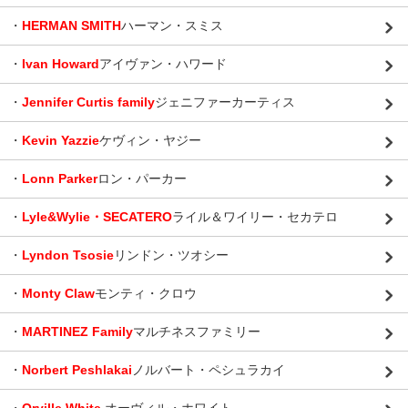
・
HERMAN SMITH
ハーマン・スミス
・
Ivan Howard
アイヴァン・ハワード
・
Jennifer Curtis family
ジェニファーカーティス
・
Kevin Yazzie
ケヴィン・ヤジー
・
Lonn Parker
ロン・パーカー
・
Lyle&Wylie・SECATERO
ライル＆ワイリー・セカテロ
・
Lyndon Tsosie
リンドン・ツオシー
・
Monty Claw
モンティ・クロウ
・
MARTINEZ Family
マルチネスファミリー
・
Norbert Peshlakai
ノルバート・ペシュラカイ