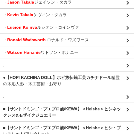
・
Jason Takala
ジェイソン・タカラ
・
Kevin Takala
ケヴィン・タカラ
・
Lucion Koinva
ルシオン・コインヴァ
・
Ronald Wadsworth
ロナルド・ワズワース
・
Watson Honanie
ワトソン・ホナニー
.
●【HOPI KACHINA DOLL】ホピ族伝統工芸カチナドール
精霊
の木彫人形・木工芸術・お守り
.
■【サントドミンゴ・プエブロ族/KEWA】＜Heishe＞ヒシネッ
クレス&モザイクジュエリー
■【サントドミンゴ・プエブロ族/KEWA】＜Heishe＞ヒシ・ブ