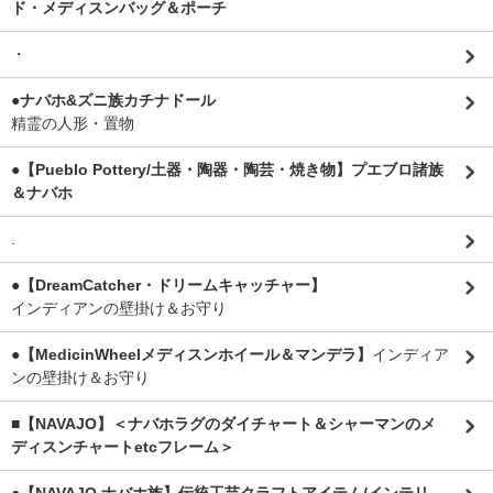
ド・メディスンバッグ＆ポーチ
・
●ナバホ&ズニ族カチナドール
精霊の人形・置物
●【Pueblo Pottery/土器・陶器・陶芸・焼き物】プエブロ諸族
＆ナバホ
.
●【DreamCatcher・ドリームキャッチャー】
インディアンの壁掛け＆お守り
●【MedicinWheelメディスンホイール＆マンデラ】
インディア
ンの壁掛け＆お守り
■【NAVAJO】＜ナバホラグのダイチャート＆シャーマンのメ
ディスンチャートetcフレーム＞