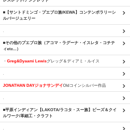
レスレット/アンクレット
■【サントドミンゴ・プエブロ族/KEWA】コンテンポラリーシ
ルバージュエリー
.
■その他のプエブロ族（アコマ・ラグーナ・イスレタ・コチテ
ィetc...）
・
Greg&Dyaami Lewis
グレッグ＆ディアミ・ルイス
.
JONATHAN DAYジョナサンデイ
Oldコインシルバー作品
.
■平原インディアン【LAKOTA/ラコタ・スー族】ビーズ＆クイ
ルワーク/革細工・クラフト
.