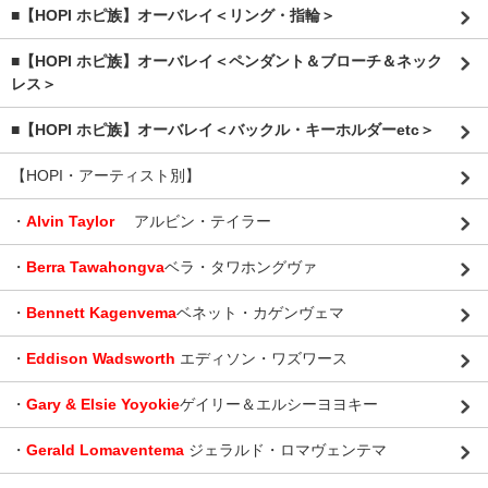
■【HOPI ホピ族】オーバレイ＜リング・指輪＞
■【HOPI ホピ族】オーバレイ＜ペンダント＆ブローチ＆ネック
レス＞
■【HOPI ホピ族】オーバレイ＜バックル・キーホルダーetc＞
【HOPI・アーティスト別】
・
Alvin Taylor
アルビン・テイラー
・
Berra Tawahongva
ベラ・タワホングヴァ
・
Bennett Kagenvema
ベネット・カゲンヴェマ
・
Eddison Wadsworth
エディソン・ワズワース
・
Gary & Elsie Yoyokie
ゲイリー＆エルシーヨヨキー
・
Gerald Lomaventema
ジェラルド・ロマヴェンテマ