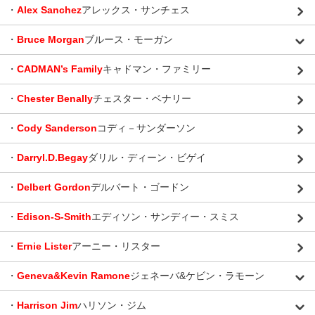
・
Alex Sanchez
アレックス・サンチェス
・
Bruce Morgan
ブルース・モーガン
・
CADMAN’s Family
キャドマン・ファミリー
・
Chester Benally
チェスター・ベナリー
・
Cody Sanderson
コディ－サンダーソン
・
Darryl.D.Begay
ダリル・ディーン・ビゲイ
・
Delbert Gordon
デルバート・ゴードン
・
Edison-S-Smith
エディソン・サンディー・スミス
・
Ernie Lister
アーニー・リスター
・
Geneva&Kevin Ramone
ジェネーバ&ケビン・ラモーン
・
Harrison Jim
ハリソン・ジム