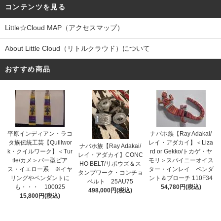
コンテンツを見る
Little☆Cloud MAP（アクセスマップ）
About Little Cloud（リトルクラウド）について
おすすめ商品
平原インディアン・ラコ
ナバホ族【Ray Adakai/
タ族伝統工芸【Quillwor
レイ・アダカイ】＜Liza
ナバホ族【Ray Adakai/
k・クイルワーク】＜Tur
rd or Gekko/トカゲ・ヤ
レイ・アダカイ】CONC
tle/カメ＞バー型ピア
モリ＞スパイニーオイス
HO BELT/リポウズ＆ス
ス・イエロー系 ※イヤ
ター・インレイ ペンダ
タンプワーク・コンチョ
リングやペンダントに
ント＆ブローチ 110F34
ベルト 25AU75
も・・・ 100025
54,780円(税込)
498,000円(税込)
15,800円(税込)