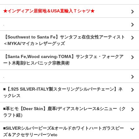
★インディアン居留地＆USA直輸入Ｔシャツ★
.
【Southwest to Santa Fe】サンタフェ在住女性アーティスト
＜MYKA/マイカ＞レザーグッズ
【Santa Fe,Wood carving-TOMA】サンタフェ・フォークア
ート木彫刻/ヒスパニック宗教美術
.
■【.925 SILVER-ITALY製スターリングシルバーチェーン】ネ
ックレス
■革ヒモ【Deer Skin】鹿革/ディアスキンレース&シニュー（ク
ラフト紐）
■SILVERシルバービーズ&オールドホワイトハートガラスビー
ズ＆アクセサリーパーツetc