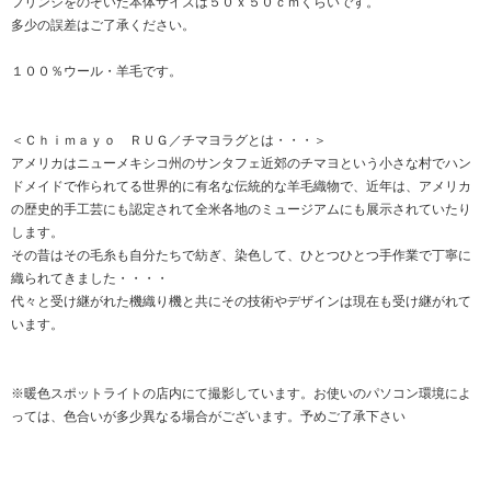
フリンジをのぞいた本体サイズは５０ｘ５０ｃｍくらいです。
多少の誤差はご了承ください。
１００％ウール・羊毛です。
＜Ｃｈｉｍａｙｏ ＲＵＧ／チマヨラグとは・・・＞
アメリカはニューメキシコ州のサンタフェ近郊のチマヨという小さな村でハン
ドメイドで作られてる世界的に有名な伝統的な羊毛織物で、近年は、アメリカ
の歴史的手工芸にも認定されて全米各地のミュージアムにも展示されていたり
します。
その昔はその毛糸も自分たちで紡ぎ、染色して、ひとつひとつ手作業で丁寧に
織られてきました・・・・
代々と受け継がれた機織り機と共にその技術やデザインは現在も受け継がれて
います。
※暖色スポットライトの店内にて撮影しています。お使いのパソコン環境によ
っては、色合いが多少異なる場合がございます。予めご了承下さい