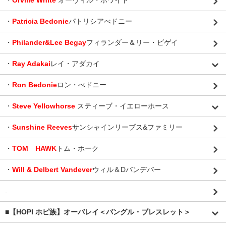
・
Orville White
オーヴィル・ホワイト
・
Patricia Bedonie
パトリシアべドニー
・
Philander&Lee Begay
フィランダー＆リー・ビゲイ
・
Ray Adakai
レイ・アダカイ
・
Ron Bedonie
ロン・べドニー
・
Steve Yellowhorse
スティーブ・イエローホース
・
Sunshine Reeves
サンシャインリーブス&ファミリー
・
TOM HAWK
トム・ホーク
・
Will & Delbert Vandever
ウィル＆Dバンデバー
.
■【HOPI ホピ族】オーバレイ＜バングル・ブレスレット＞