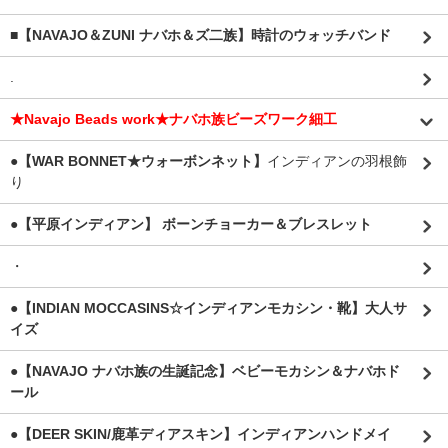
■【NAVAJO＆ZUNI ナバホ＆ズ二族】時計のウォッチバンド
.
★Navajo Beads work★ナバホ族ビーズワーク細工
●【WAR BONNET★ウォーボンネット】
インディアンの羽根飾
り
●【平原インディアン】 ボーンチョーカー＆ブレスレット
・
●【INDIAN MOCCASINS☆インディアンモカシン・靴】大人サ
イズ
●【NAVAJO ナバホ族の生誕記念】ベビーモカシン＆ナバホド
ール
●【DEER SKIN/鹿革ディアスキン】インディアンハンドメイ