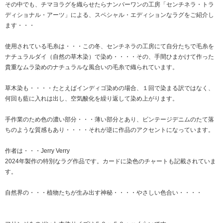
その中でも、チマヨラグを織らせたらナンバーワンの工房「センチネラ・トラ
ディショナル・アーツ」による、スペシャル・エディションなラグをご紹介し
ます・・・
使用されている毛糸は・・・この冬、センチネラの工房にて自分たちで毛糸を
ナチュラルダイ（自然の草木染）で染め・・・・その、手間ひまかけて作った
貴重なムラ染めのナチュラルな風合いの毛糸で織られています。
草木染も・・・・たとえばインディゴ染めの場合、１回で染まる訳ではなく、
何回も藍に入れは出し、空気酸化を繰り返して染め上がります。
手作業のため色の濃い部分・・・薄い部分とあり、ビンテージデニムのたて落
ちのような質感もあり・・・・それが逆に作品のアクセントになっています。
作者は・・・Jerry Verry
2024年製作の特別なラグ作品です。カードに染色のチャートも記載されていま
す。
自然界の・・・植物たちが生み出す神秘・・・・やさしい色合い・・・・