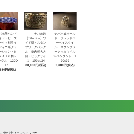
バホ族ハンド
ナバホ族
ナバホ族オール
イド・ビーズ
【Tillie Jon】ワ
ド・フレッドハ
ーク＜別注イ
イド幅・スタン
ーベイスタイ
ディゴ系グラ
プワークバング
ル・スタンプワ
ーション・Ｎ
ル ※内径大き
ーク≪カウベル
ＶＡＪＯ柄＞
目・ビッグサイ
≫ペンダント 1
ングル 120D
ズ 150au24
50s56
17
88,000円(税込)
9,680円(税込)
,930円(税込)