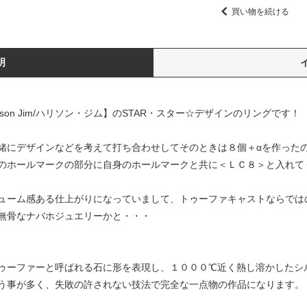
買い物を続ける
明
son Jim/ハリソン・ジム】のSTAR・スター☆デザインのリングです！
緒にデザインなどを考えて打ち合わせしてそのときは８個＋αを作った
のホールマークの部分に自身のホールマークと共に＜ＬＣ８＞と入れて
ューム感ある仕上がりになっていまして、トゥーファキャストならでは
無骨なナバホジュエリーかと・・・
ゥーファーと呼ばれる石に形を表現し、１０００℃近く熱し溶かしたシ
う事が多く、失敗の許されない技法で完全な一点物の作品になります。