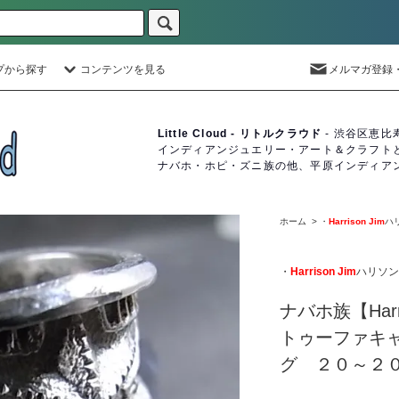
プから探す
コンテンツを見る
メルマガ登録
Little Cloud - リトルクラウド
- 渋谷区恵比
インディアンジュエリー・アート＆クラフト
ナバホ・ホピ・ズニ族の他、平原インディア
ホーム
>
・
Harrison Jim
ハ
・
Harrison Jim
ハリソン
ナバホ族【Harr
トゥーファキャ
グ ２０～２０