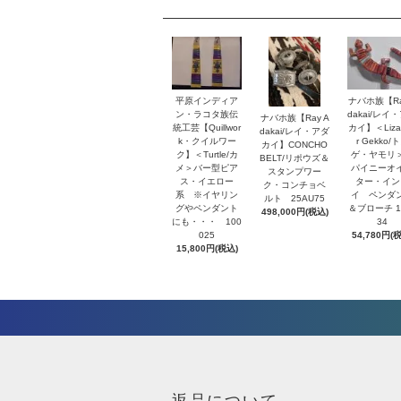
平原インディア
ナバホ族【Ra
ン・ラコタ族伝
dakai/レイ
ナバホ族【Ray A
統工芸【Quillwor
カイ】＜Lizar
dakai/レイ・アダ
k・クイルワー
r Gekko/
カイ】CONCHO
ク】＜Turtle/カ
ゲ・ヤモリ
BELT/リポウズ＆
メ＞バー型ピア
パイニーオ
スタンプワー
ス・イエロー
ター・イン
ク・コンチョベ
系 ※イヤリン
イ ペンダ
ルト 25AU75
グやペンダント
＆ブローチ 1
498,000円(税込)
にも・・・ 100
34
025
54,780円(
15,800円(税込)