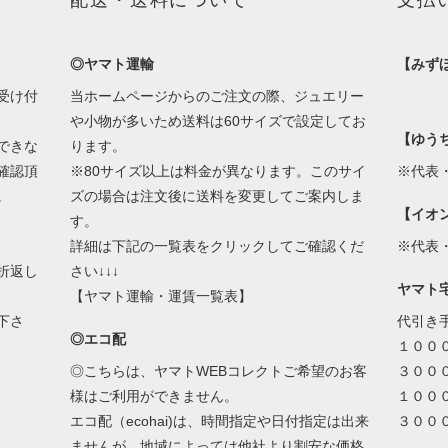
配送・送料について
支払
◎ヤマト運輸
【みず
受け付
当ホームページからのご注文の際、ジュエリー
や小物が多いため送料は60サイズで設定してお
【ゆう
できな
ります。
確認頂
※80サイズ以上は料金が異なります。このサイ
※代表
。
ズの場合は注文後に送料を変更してご案内しま
【イオ
す。
詳細は下記の一覧表をクリックしてご確認くだ
※代表
折返し
さい↓↓↓
ヤマト
【ヤマト運輸・運賃一覧表】
下さ
代引き
◎エコ配
１００
◎こちらは、ヤマトWEBコレクトご希望のお客
３００
様はご利用ができません。
１００
エコ配（ecohai)は、時間指定や日付指定は出来
３００
ませんが、地域によっては他社より割安な価格