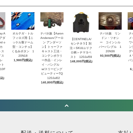
y A
オルテガ・トル
ナバホ族【Aaron
ナバホ族 リン
ナ
・アダ
フィロズ用【ニ
Anderson/アーロ
ドン・ツオシ
メ
【CENTINELA/
d o
ッケル製ドーム
ン アンダーソ
ー コインシル
ワ
センチネラ】別
トカ
型・コンチョ】
ン】トゥーファ
バーバングル 1
ン
注＜SKULL/ドク
＞ス
くるみボタン 1
キャスト工法・
20N36
デ
ロ柄＞チマヨベ
イス
20N18
コンテンポラリ
93,500円(税込)
Ａ
スト 120Jul59
レ
1,980円(税込)
ー作品・インレ
バ
148,000円(税込)
ント
イ・バングル
10F
w/スリーピング
6
ビューティーTQ
税込)
120Jul02
140,800円(税込)