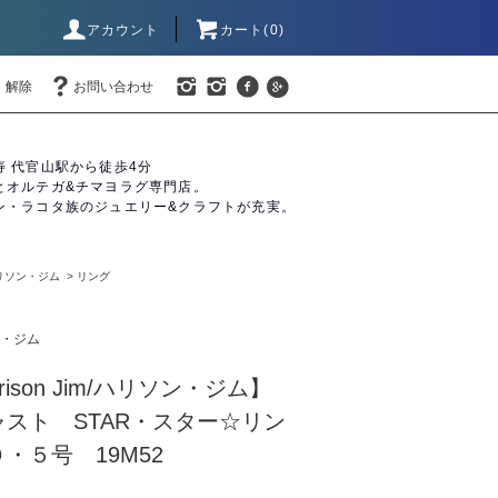
アカウント
カート(0)
・解除
お問い合わせ
寿 代官山駅から徒歩4分
とオルテガ&チマヨラグ専門店。
ン・ラコタ族のジュエリー&クラフトが充実。
リソン・ジム
>
リング
・ジム
ison Jim/ハリソン・ジム】
スト STAR・スター☆リン
・５号 19M52