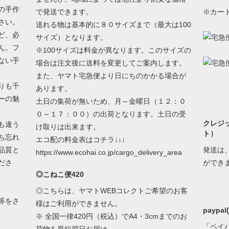
の手作
で発送できます。
※カー
さい。
送れる物は基本的に８０サイズまで（最大は100
ど、必
サイズ）となります。
ん。フ
※100サイズは料金が異なります。このサイズの
ない手
場合は注文後に送料を変更してご案内します。
また、ヤマト宅急便より日にちのかかる場合が
りも千
あります。
ーの魅
土日の集荷が無いため、月～金曜日（１２：０
０～１７：００）の出荷となります。土日の受
クレジ
も違う
け取りは出来ます。
ト）
ち忘れ
エコ配の料金表はコチラ↓↓↓
品質と
発送は
https://www.ecohai.co.jp/cargo_delivery_area
ださ
ができ
◎こねこ便420
◎こちらは、ヤマトWEBコレクトご希望のお客
等をさ
様はご利用ができません。
paypa
※ 全国一律420円（税込）でA4・3cmまでのお
「ペイ