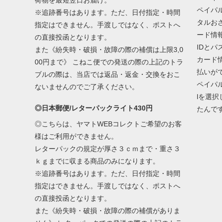
荷物を最短翌日お届け。
ペイパ
※追跡番号はあります。ただ、日付指定・時間
タルお
指定はできません。手渡しではなく、ポストへ
ード情
の直接投函となります。
IDと
また《紛失時・破損・故障の際の補償は上限3,0
カード
00円まで》 こねこ便での発送の際の上記のトラ
払いが
ブルの際は、当店では返品・返金・交換をおこ
ペイパ
ないませんのでご了承ください。
lを選
◎日本郵便/レターパックライト430円
たんで
◎こちらは、ヤマトWEBコレクトご希望のお客
様はご利用ができません。
レターパックの規定が厚さ３ｃｍまで・重さ３
ｋｇまでに収まる商品のみになります。
※追跡番号はあります。ただ、日付指定・時間
指定はできません。手渡しではなく、ポストへ
の直接投函となります。
また《紛失時・破損・故障の際の補償がありま