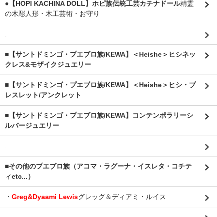
●【HOPI KACHINA DOLL】ホピ族伝統工芸カチナドール
精霊
の木彫人形・木工芸術・お守り
.
■【サントドミンゴ・プエブロ族/KEWA】＜Heishe＞ヒシネッ
クレス&モザイクジュエリー
■【サントドミンゴ・プエブロ族/KEWA】＜Heishe＞ヒシ・ブ
レスレット/アンクレット
■【サントドミンゴ・プエブロ族/KEWA】コンテンポラリーシ
ルバージュエリー
.
■その他のプエブロ族（アコマ・ラグーナ・イスレタ・コチテ
ィetc...）
・
Greg&Dyaami Lewis
グレッグ＆ディアミ・ルイス