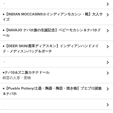
・
●【INDIAN MOCCASINS☆インディアンモカシン・靴】大人サ
イズ
●【NAVAJO ナバホ族の生誕記念】ベビーモカシン＆ナバホド
ール
●【DEER SKIN/鹿革ディアスキン】インディアンハンドメイ
ド・メディスンバッグ＆ポーチ
・
●ナバホ&ズニ族カチナドール
精霊の人形・置物
●【Pueblo Pottery/土器・陶器・陶芸・焼き物】プエブロ諸族
＆ナバホ
.