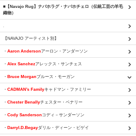
■【Navajo Rug】ナバホラグ・ナバホチェロ（伝統工芸の羊毛
織物）
.
【NAVAJO アーティスト別】
・
Aaron Anderson
アーロン・アンダーソン
・
Alex Sanchez
アレックス・サンチェス
・
Bruce Morgan
ブルース・モーガン
・
CADMAN’s Family
キャドマン・ファミリー
・
Chester Benally
チェスター・ベナリー
・
Cody Sanderson
コディ－サンダーソン
・
Darryl.D.Begay
ダリル・ディーン・ビゲイ