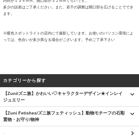
内径が１３４ｍｍ、開口部が３２ｍｍくらいです。
多少の誤差はご了承ください。また、若干の調整は開口部を広げることででき
ます。
※暖色スポットライトの店内にて撮影しています。お使いのパソコン環境によ
っては、色合いが多少異なる場合がございます。予めご了承下さい
カテゴリーから探す
【Zuni/ズニ族】かわいい♡キャラクターデザイン★インレイ
ジュエリー
【Zuni Fetishes/ズニ族フェティッシュ】動物モチーフの石彫
置物・お守り/物神
.