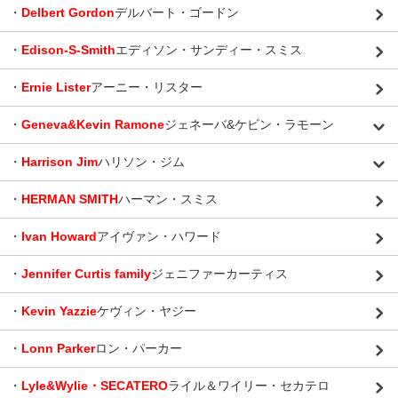
・
Delbert Gordon
デルバート・ゴードン
・
Edison-S-Smith
エディソン・サンディー・スミス
・
Ernie Lister
アーニー・リスター
・
Geneva&Kevin Ramone
ジェネーバ&ケビン・ラモーン
・
Harrison Jim
ハリソン・ジム
・
HERMAN SMITH
ハーマン・スミス
・
Ivan Howard
アイヴァン・ハワード
・
Jennifer Curtis family
ジェニファーカーティス
・
Kevin Yazzie
ケヴィン・ヤジー
・
Lonn Parker
ロン・パーカー
・
Lyle&Wylie・SECATERO
ライル＆ワイリー・セカテロ