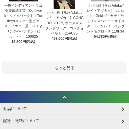
平原インディアン・ラコ
ナバホ族【Ray Adakai/
タ族伝統工芸【Quillwor
レイ・アダカイ】＜Liza
ナバホ族【Ray Adakai/
k・クイルワーク】＜Tur
rd or Gekko/トカゲ・ヤ
レイ・アダカイ】CONC
tle/カメ＞バー型ピア
モリ＞スパイニーオイス
HO BELT/リポウズ＆ス
ス・イエロー系 ※イヤ
ター・インレイ ペンダ
タンプワーク・コンチョ
リングやペンダントに
ント＆ブローチ 110F34
ベルト 25AU75
も・・・ 100025
54,780円(税込)
498,000円(税込)
15,800円(税込)
もっと見る
返品について
配送・送料について