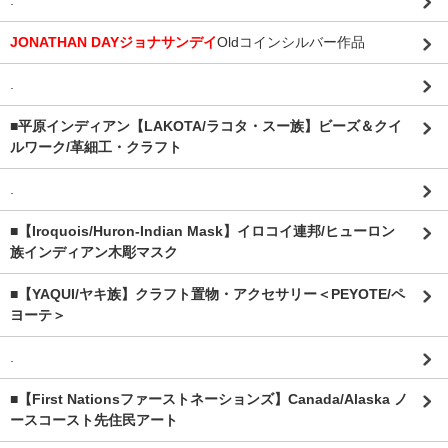
.
JONATHAN DAYジョナサンデイ
Oldコインシルバー作品
.
■平原インディアン【LAKOTA/ラコタ・スー族】ビーズ＆クイ
ルワーク/革細工・クラフト
.
■【Iroquois/Huron-Indian Mask】イロコイ連邦/ヒューロン
族インディアン木彫マスク
■【YAQUI/ヤキ族】クラフト置物・アクセサリー＜PEYOTE/ペ
ヨーテ＞
.
■【First Nationsファーストネーションズ】Canada/Alaska ノ
ースコースト先住民アート