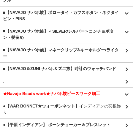
クル
■【NAVAJO ナバホ族】ボロータイ・カフスボタン・ネクタイ
ピン・PINS
■【NAVAJO ナバホ族】＜SILVER/シルバー＞コンチョボタ
ン・髪留め
■【NAVAJO ナバホ族】マネークリップ&キーホルダー/ライタ
ー
■【NAVAJO＆ZUNI ナバホ＆ズ二族】時計のウォッチバンド
.
★Navajo Beads work★ナバホ族ビーズワーク細工
●【WAR BONNET★ウォーボンネット】
インディアンの羽根飾
り
●【平原インディアン】 ボーンチョーカー＆ブレスレット