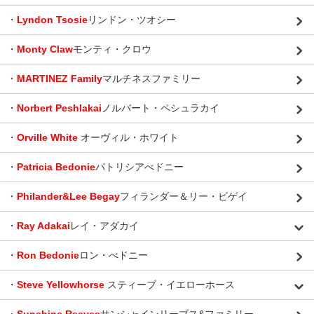
・
Lyndon Tsosie
リンドン・ツオシー
・
Monty Claw
モンティ・クロウ
・
MARTINEZ Family
マルチネスファミリー
・
Norbert Peshlakai
ノルバート・ペシュラカイ
・
Orville White
オーヴィル・ホワイト
・
Patricia Bedonie
パトリシアべドニー
・
Philander&Lee Begay
フィランダー＆リー・ビゲイ
・
Ray Adakai
レイ・アダカイ
・
Ron Bedonie
ロン・べドニー
・
Steve Yellowhorse
スティーブ・イエローホース