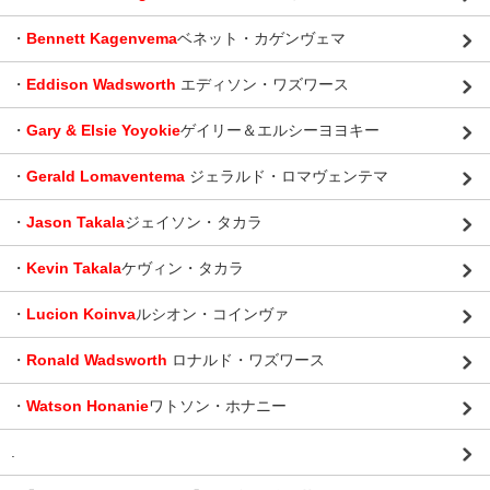
・
Bennett Kagenvema
ベネット・カゲンヴェマ
・
Eddison Wadsworth
エディソン・ワズワース
・
Gary & Elsie Yoyokie
ゲイリー＆エルシーヨヨキー
・
Gerald Lomaventema
ジェラルド・ロマヴェンテマ
・
Jason Takala
ジェイソン・タカラ
・
Kevin Takala
ケヴィン・タカラ
・
Lucion Koinva
ルシオン・コインヴァ
・
Ronald Wadsworth
ロナルド・ワズワース
・
Watson Honanie
ワトソン・ホナニー
.