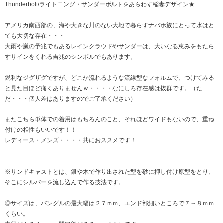
Thunderbolt/ライトニング・サンダーボルトをあらわす稲妻デザイン★
アメリカ南西部の、海や大きな川のない大地で暮らすナバホ族にとって水はと
ても大切な存在・・・
大雨や嵐の予兆でもあるレインクラウドやサンダーは、大いなる恵みをもたら
すサインをくれる吉兆のシンボルでもあります。
鋭利なジグザグですが、どこか流れるような流線型なフォルムで、つけてみる
と見た目ほど痛くありませんｗ・・・・なにしろ存在感は抜群です。（た
だ・・・個人差はありますのでご了承ください）
またこちら単体での着用はもちろんのこと、それほどワイドもないので、重ね
付けの相性もいいです！！
レディース・メンズ・・・・共におススメです！
※サンドキャストとは、銀や木で作り出された型を砂に押し付け原型をとり、
そこにシルバーを流し込んで作る技法です。
◎サイズは、バングルの最大幅は２７ｍｍ、エンド部細いところで７～８ｍｍ
くらい。