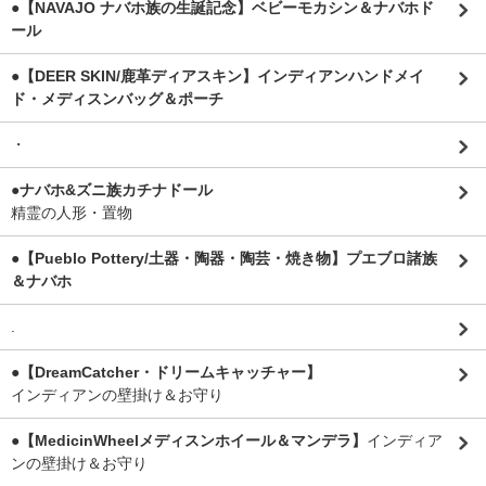
●【NAVAJO ナバホ族の生誕記念】ベビーモカシン＆ナバホド
ール
●【DEER SKIN/鹿革ディアスキン】インディアンハンドメイ
ド・メディスンバッグ＆ポーチ
・
●ナバホ&ズニ族カチナドール
精霊の人形・置物
●【Pueblo Pottery/土器・陶器・陶芸・焼き物】プエブロ諸族
＆ナバホ
.
●【DreamCatcher・ドリームキャッチャー】
インディアンの壁掛け＆お守り
●【MedicinWheelメディスンホイール＆マンデラ】
インディア
ンの壁掛け＆お守り