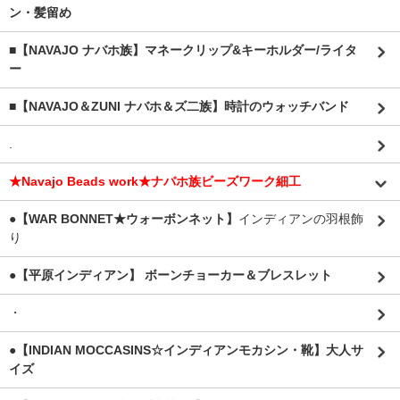
ン・髪留め
■【NAVAJO ナバホ族】マネークリップ&キーホルダー/ライタ
ー
■【NAVAJO＆ZUNI ナバホ＆ズ二族】時計のウォッチバンド
.
★Navajo Beads work★ナバホ族ビーズワーク細工
●【WAR BONNET★ウォーボンネット】
インディアンの羽根飾
り
●【平原インディアン】 ボーンチョーカー＆ブレスレット
・
●【INDIAN MOCCASINS☆インディアンモカシン・靴】大人サ
イズ