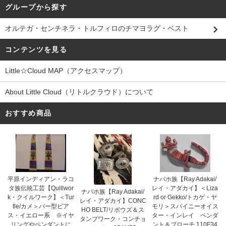
グループから探す
オルテガ・センチネラ・トルフィロのチマヨラグ・ベスト
コンテンツを見る
Little☆Cloud MAP（アクセスマップ）
About Little Cloud（リトルクラウド）について
おすすめ商品
平原インディアン・ラコ
ナバホ族【Ray Adakai/
タ族伝統工芸【Quillwor
レイ・アダカイ】＜Liza
ナバホ族【Ray Adakai/
k・クイルワーク】＜Tur
rd or Gekko/トカゲ・ヤ
レイ・アダカイ】CONC
tle/カメ＞バー型ピア
モリ＞スパイニーオイス
HO BELT/リポウズ＆ス
ス・イエロー系 ※イヤ
ター・インレイ ペンダ
タンプワーク・コンチョ
リングやペンダントに
ント＆ブローチ 110F34