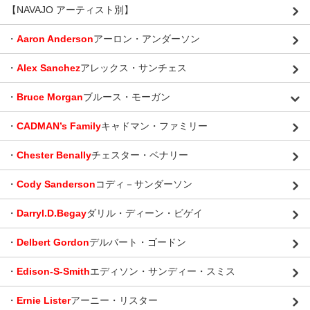
【NAVAJO アーティスト別】
・
Aaron Anderson
アーロン・アンダーソン
・
Alex Sanchez
アレックス・サンチェス
・
Bruce Morgan
ブルース・モーガン
・
CADMAN’s Family
キャドマン・ファミリー
・
Chester Benally
チェスター・ベナリー
・
Cody Sanderson
コディ－サンダーソン
・
Darryl.D.Begay
ダリル・ディーン・ビゲイ
・
Delbert Gordon
デルバート・ゴードン
・
Edison-S-Smith
エディソン・サンディー・スミス
・
Ernie Lister
アーニー・リスター