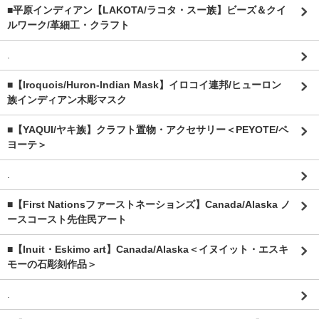
■平原インディアン【LAKOTA/ラコタ・スー族】ビーズ＆クイ
ルワーク/革細工・クラフト
.
■【Iroquois/Huron-Indian Mask】イロコイ連邦/ヒューロン
族インディアン木彫マスク
■【YAQUI/ヤキ族】クラフト置物・アクセサリー＜PEYOTE/ペ
ヨーテ＞
.
■【First Nationsファーストネーションズ】Canada/Alaska ノ
ースコースト先住民アート
■【Inuit・Eskimo art】Canada/Alaska＜イヌイット・エスキ
モーの石彫刻作品＞
.