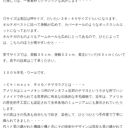
た感じでは、一番素朴でクラシックな気がします・・・・
◎サイズは表記はⅯサイズ、だいたい３８～４０サイズぐらいになります。
オルテガベストに比べて身幅が広めで、カバーオールのようなボックスシルエ
ットになっております。
オルテガのものよりもアームホールも広めにとってあるので、ひとによって
は、こちらのほうが着やすいかと・・・
実寸サイズでは、肩幅３５ｃｍ、身幅５２ｃｍ、着丈(バック)６５ｃｍくらいで
す。若干の誤差はご了承ください。
１００％羊毛・ウールです。
＜Ｃｈｉｍａｙｏ ＲＵＧ／チマヨラグとは・・・＞
アメリカはニューメキシコ州のサンタフェ近郊のチマヨという小さな村でハン
ドメイドで作られてる世界的に有名な伝統的な羊毛織物で、近年は、アメリカ
の歴史的手工芸にも認定されて全米各地のミュージアムにも展示されていたり
します。
その昔はその毛糸も自分たちで紡ぎ、染色して、ひとつひとつ手作業で丁寧に
織られてきました・・・・
代々と受け継がれた機織り機と共にその技術やデザインは現在も受け継がれて