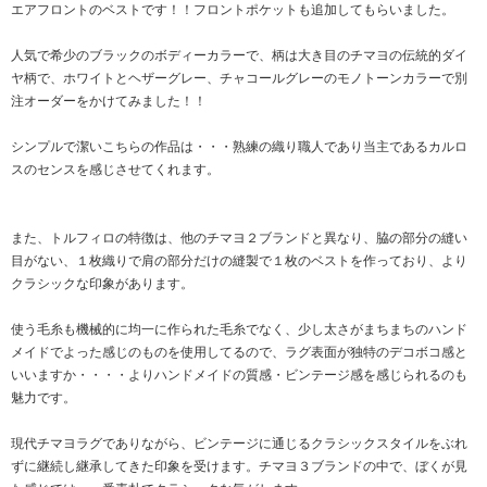
エアフロントのベストです！！フロントポケットも追加してもらいました。
人気で希少のブラックのボディーカラーで、柄は大き目のチマヨの伝統的ダイ
ヤ柄で、ホワイトとヘザーグレー、チャコールグレーのモノトーンカラーで別
注オーダーをかけてみました！！
シンプルで潔いこちらの作品は・・・熟練の織り職人であり当主であるカルロ
スのセンスを感じさせてくれます。
また、トルフィロの特徴は、他のチマヨ２ブランドと異なり、脇の部分の縫い
目がない、１枚織りで肩の部分だけの縫製で１枚のベストを作っており、より
クラシックな印象があります。
使う毛糸も機械的に均一に作られた毛糸でなく、少し太さがまちまちのハンド
メイドでよった感じのものを使用してるので、ラグ表面が独特のデコボコ感と
いいますか・・・・よりハンドメイドの質感・ビンテージ感を感じられるのも
魅力です。
現代チマヨラグでありながら、ビンテージに通じるクラシックスタイルをぶれ
ずに継続し継承してきた印象を受けます。チマヨ３ブランドの中で、ぼくが見