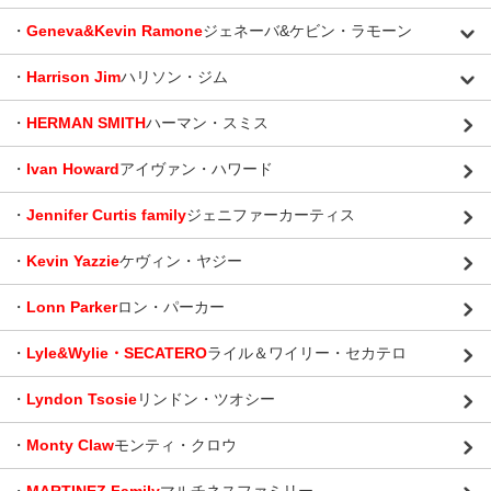
・
Geneva&Kevin Ramone
ジェネーバ&ケビン・ラモーン
・
Harrison Jim
ハリソン・ジム
・
HERMAN SMITH
ハーマン・スミス
・
Ivan Howard
アイヴァン・ハワード
・
Jennifer Curtis family
ジェニファーカーティス
・
Kevin Yazzie
ケヴィン・ヤジー
・
Lonn Parker
ロン・パーカー
・
Lyle&Wylie・SECATERO
ライル＆ワイリー・セカテロ
・
Lyndon Tsosie
リンドン・ツオシー
・
Monty Claw
モンティ・クロウ