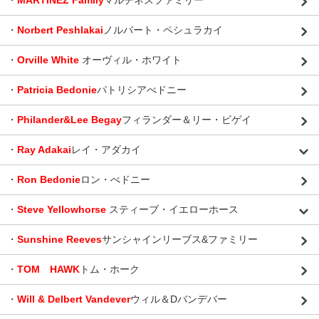
・
MARTINEZ Family
マルチネスファミリー
・
Norbert Peshlakai
ノルバート・ペシュラカイ
・
Orville White
オーヴィル・ホワイト
・
Patricia Bedonie
パトリシアべドニー
・
Philander&Lee Begay
フィランダー＆リー・ビゲイ
・
Ray Adakai
レイ・アダカイ
・
Ron Bedonie
ロン・べドニー
・
Steve Yellowhorse
スティーブ・イエローホース
・
Sunshine Reeves
サンシャインリーブス&ファミリー
・
TOM HAWK
トム・ホーク
・
Will & Delbert Vandever
ウィル＆Dバンデバー