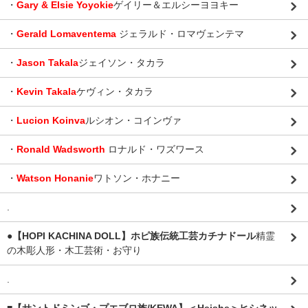
・
Gary & Elsie Yoyokie
ゲイリー＆エルシーヨヨキー
・
Gerald Lomaventema
ジェラルド・ロマヴェンテマ
・
Jason Takala
ジェイソン・タカラ
・
Kevin Takala
ケヴィン・タカラ
・
Lucion Koinva
ルシオン・コインヴァ
・
Ronald Wadsworth
ロナルド・ワズワース
・
Watson Honanie
ワトソン・ホナニー
.
●【HOPI KACHINA DOLL】ホピ族伝統工芸カチナドール
精霊
の木彫人形・木工芸術・お守り
.