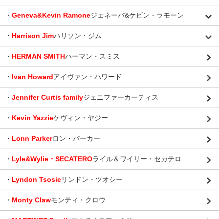
・
Geneva&Kevin Ramone
ジェネーバ&ケビン・ラモーン
・
Harrison Jim
ハリソン・ジム
・
HERMAN SMITH
ハーマン・スミス
・
Ivan Howard
アイヴァン・ハワード
・
Jennifer Curtis family
ジェニファーカーティス
・
Kevin Yazzie
ケヴィン・ヤジー
・
Lonn Parker
ロン・パーカー
・
Lyle&Wylie・SECATERO
ライル＆ワイリー・セカテロ
・
Lyndon Tsosie
リンドン・ツオシー
・
Monty Claw
モンティ・クロウ