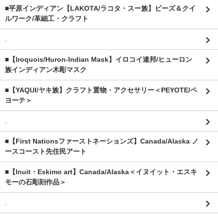
■平原インディアン【LAKOTA/ラコタ・スー族】ビーズ＆クイ
ルワーク/革細工・クラフト
.
■【Iroquois/Huron-Indian Mask】イロコイ連邦/ヒューロン
族インディアン木彫マスク
■【YAQUI/ヤキ族】クラフト置物・アクセサリー＜PEYOTE/ペ
ヨーテ＞
.
■【First Nationsファーストネーションズ】Canada/Alaska ノ
ースコースト先住民アート
■【Inuit・Eskimo art】Canada/Alaska＜イヌイット・エスキ
モーの石彫刻作品＞
.