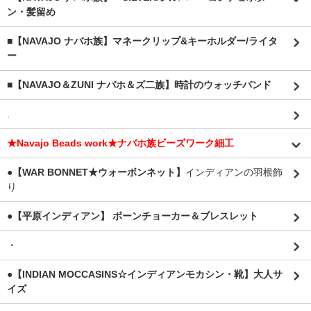
ン・髪留め
■【NAVAJO ナバホ族】マネークリップ&キーホルダー/ライタ
ー
■【NAVAJO＆ZUNI ナバホ＆ズ二族】時計のウォッチバンド
.
★Navajo Beads work★ナバホ族ビーズワーク細工
●【WAR BONNET★ウォーボンネット】
インディアンの羽根飾
り
●【平原インディアン】 ボーンチョーカー＆ブレスレット
・
●【INDIAN MOCCASINS☆インディアンモカシン・靴】大人サ
イズ