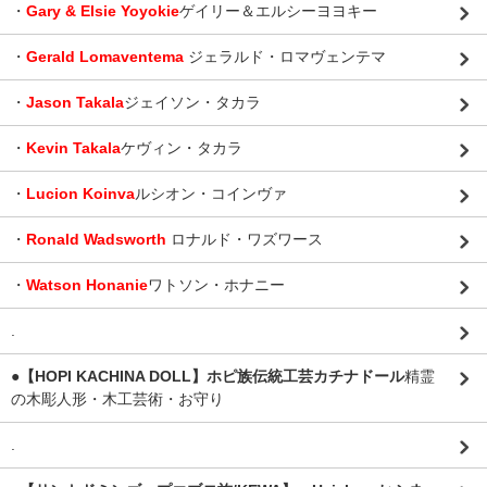
・
Gary & Elsie Yoyokie
ゲイリー＆エルシーヨヨキー
・
Gerald Lomaventema
ジェラルド・ロマヴェンテマ
・
Jason Takala
ジェイソン・タカラ
・
Kevin Takala
ケヴィン・タカラ
・
Lucion Koinva
ルシオン・コインヴァ
・
Ronald Wadsworth
ロナルド・ワズワース
・
Watson Honanie
ワトソン・ホナニー
.
●【HOPI KACHINA DOLL】ホピ族伝統工芸カチナドール
精霊
の木彫人形・木工芸術・お守り
.