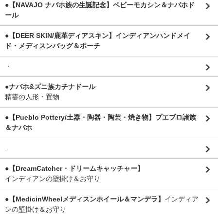
●【NAVAJO ナバホ族の生誕記念】ベビーモカシン＆ナバホド
ール
●【DEER SKIN/鹿革ディアスキン】インディアンハンドメイ
ド・メディスンバッグ＆ポーチ
・
●ナバホ&ズニ族カチナドール
精霊の人形・置物
●【Pueblo Pottery/土器・陶器・陶芸・焼き物】プエブロ諸族
＆ナバホ
.
●【DreamCatcher・ドリームキャッチャー】
インディアンの壁掛け＆お守り
●【MedicinWheelメディスンホイール＆マンデラ】
インディア
ンの壁掛け＆お守り