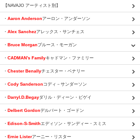
【NAVAJO アーティスト別】
・
Aaron Anderson
アーロン・アンダーソン
・
Alex Sanchez
アレックス・サンチェス
・
Bruce Morgan
ブルース・モーガン
・
CADMAN’s Family
キャドマン・ファミリー
・
Chester Benally
チェスター・ベナリー
・
Cody Sanderson
コディ－サンダーソン
・
Darryl.D.Begay
ダリル・ディーン・ビゲイ
・
Delbert Gordon
デルバート・ゴードン
・
Edison-S-Smith
エディソン・サンディー・スミス
・
Ernie Lister
アーニー・リスター