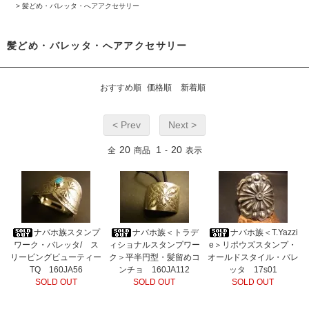
>
髪どめ・バレッタ・へアアクセサリー
髪どめ・バレッタ・へアアクセサリー
おすすめ順
価格順
新着順
< Prev
Next >
20
1
20
全
商品
-
表示
ナバホ族スタンプ
ナバホ族＜トラデ
ナバホ族＜T.Yazzi
ワーク・バレッタ/ ス
ィショナルスタンプワー
e＞リポウズスタンプ・
リーピングビューティー
ク＞平半円型・髪留めコ
オールドスタイル・バレ
TQ 160JA56
ンチョ 160JA112
ッタ 17s01
SOLD OUT
SOLD OUT
SOLD OUT