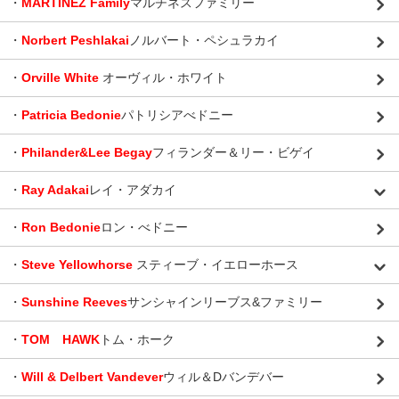
・
MARTINEZ Family
マルチネスファミリー
・
Norbert Peshlakai
ノルバート・ペシュラカイ
・
Orville White
オーヴィル・ホワイト
・
Patricia Bedonie
パトリシアべドニー
・
Philander&Lee Begay
フィランダー＆リー・ビゲイ
・
Ray Adakai
レイ・アダカイ
・
Ron Bedonie
ロン・べドニー
・
Steve Yellowhorse
スティーブ・イエローホース
・
Sunshine Reeves
サンシャインリーブス&ファミリー
・
TOM HAWK
トム・ホーク
・
Will & Delbert Vandever
ウィル＆Dバンデバー