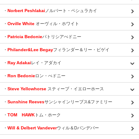
・
Norbert Peshlakai
ノルバート・ペシュラカイ
・
Orville White
オーヴィル・ホワイト
・
Patricia Bedonie
パトリシアべドニー
・
Philander&Lee Begay
フィランダー＆リー・ビゲイ
・
Ray Adakai
レイ・アダカイ
・
Ron Bedonie
ロン・べドニー
・
Steve Yellowhorse
スティーブ・イエローホース
・
Sunshine Reeves
サンシャインリーブス&ファミリー
・
TOM HAWK
トム・ホーク
・
Will & Delbert Vandever
ウィル＆Dバンデバー