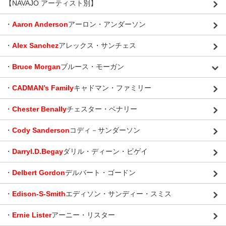
【NAVAJO アーティスト別】
・
Aaron Anderson
アーロン・アンダーソン
・
Alex Sanchez
アレックス・サンチェス
・
Bruce Morgan
ブルース・モーガン
・
CADMAN’s Family
キャドマン・ファミリー
・
Chester Benally
チェスター・ベナリー
・
Cody Sanderson
コディ－サンダーソン
・
Darryl.D.Begay
ダリル・ディーン・ビゲイ
・
Delbert Gordon
デルバート・ゴードン
・
Edison-S-Smith
エディソン・サンディー・スミス
・
Ernie Lister
アーニー・リスター