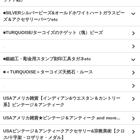
■SILVERシルバービーズ&オールドホワイトハートガラスビー
ズ＆アクセサリーパーツetc
■TURQUOISE/ターコイズのナゲット（塊）ビーズ
.
■銀細工・彫金用スタンプ刻印工具タガネetc
■＜TURQUOISE＞ターコイズ天然石・ルース
.
USAアメリカ雑貨【インディアン&ウエスタン＆カントリー
系】ビンテージ＆アンティーク
USAアメリカ雑貨★ビンテージ＆アンティーク and more...
USAビンテージ＆アンティークアクセサリー&宗教美術【クロ
ス/十字架・ロザリオ・メダル】