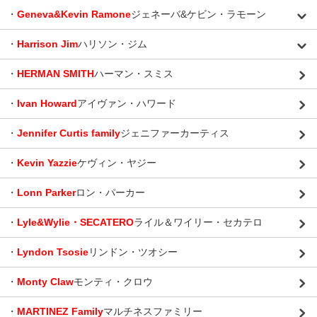
・
Geneva&Kevin Ramone
ジェネーバ&ケビン・ラモーン
・
Harrison Jim
ハリソン・ジム
・
HERMAN SMITH
ハーマン・スミス
・
Ivan Howard
アイヴァン・ハワード
・
Jennifer Curtis family
ジェニファーカーティス
・
Kevin Yazzie
ケヴィン・ヤジー
・
Lonn Parker
ロン・パーカー
・
Lyle&Wylie・SECATERO
ライル＆ワイリー・セカテロ
・
Lyndon Tsosie
リンドン・ツオシー
・
Monty Claw
モンティ・クロウ
・
MARTINEZ Family
マルチネスファミリー