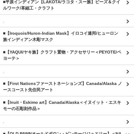
■平原インディアン【LAKOTA/ラコタ・スー族】ビーズ＆クイ
ルワーク/革細工・クラフト
.
■【Iroquois/Huron-Indian Mask】イロコイ連邦/ヒューロン
族インディアン木彫マスク
■【YAQUI/ヤキ族】クラフト置物・アクセサリー＜PEYOTE/ペ
ヨーテ＞
.
■【First Nationsファーストネーションズ】Canada/Alaska ノ
ースコースト先住民アート
■【Inuit・Eskimo art】Canada/Alaska＜イヌイット・エスキ
モーの石彫刻作品＞
.
■【OLD PAWNオールドポウン・ビンテージジュエリー】＜NA