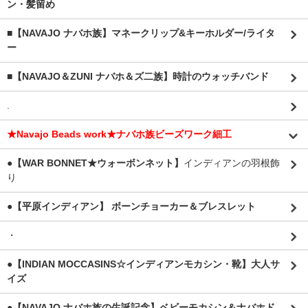
ン・髪留め
■【NAVAJO ナバホ族】マネークリップ&キーホルダー/ライタ
ー
■【NAVAJO＆ZUNI ナバホ＆ズ二族】時計のウォッチバンド
.
★Navajo Beads work★ナバホ族ビーズワーク細工
●【WAR BONNET★ウォーボンネット】
インディアンの羽根飾
り
●【平原インディアン】 ボーンチョーカー＆ブレスレット
・
●【INDIAN MOCCASINS☆インディアンモカシン・靴】大人サ
イズ
●【NAVAJO ナバホ族の生誕記念】ベビーモカシン＆ナバホド