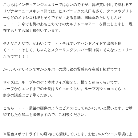
こちらはインディアンジュエリーではないのですが、普段買い付けで訪れるア
リゾナやニューメキシコ州では、ヒスパニックの人口も多く、タコスやブリト
ーなどのメキシコ料理もそうですが（ある意味、国民食みたいなもんだ
し・・・）今でも街のあちこちでそのカルチャーやアートを目にしますし、現
在でもとても深く根付いています。
そんなこんなで、かわいくて・・・それでいてハンドメイドで出来も良
く・・・・そして、ちゃんとスターリングシルバー製（笑）そんなジュエリー
たちです！！！
かわいいデザインですがシルバーの燻し銀の質感も存在感も抜群です！
サイズは、ループをのぞく本体サイズ縦２５、横３１ｍｍくらいです。
ループからエンドまでの全長は３０ｍｍくらい。ループ内径４ｍｍくらい。
多少の誤差はご了承ください。
こちら・・・・最後の画像のようにピアスにしてもかわいいと思います。ご希
望でしたら加工も出来ますので、ご相談ください。
※暖色スポットライトの店内にて撮影しています。お使いのパソコン環境によ