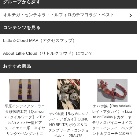
グループから探す
オルテガ・センチネラ・トルフィロのチマヨラグ・ベスト
コンテンツを見る
Little☆Cloud MAP（アクセスマップ）
About Little Cloud（リトルクラウド）について
おすすめ商品
平原インディアン・ラコ
ナバホ族【Ray Adakai/
タ族伝統工芸【Quillwor
レイ・アダカイ】＜Liza
ナバホ族【Ray Adakai/
k・クイルワーク】＜Tur
rd or Gekko/トカゲ・ヤ
レイ・アダカイ】CONC
tle/カメ＞バー型ピア
モリ＞スパイニーオイス
HO BELT/リポウズ＆ス
ス・イエロー系 ※イヤ
ター・インレイ ペンダ
タンプワーク・コンチョ
リングやペンダントに
ント＆ブローチ 110F34
ベルト 25AU75