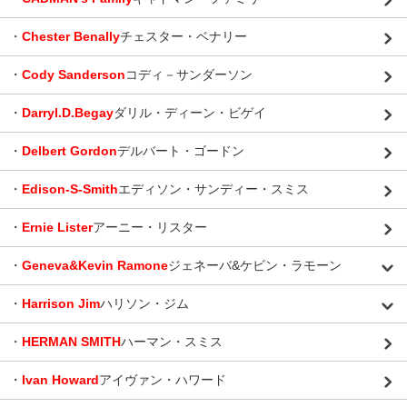
・
Chester Benally
チェスター・ベナリー
・
Cody Sanderson
コディ－サンダーソン
・
Darryl.D.Begay
ダリル・ディーン・ビゲイ
・
Delbert Gordon
デルバート・ゴードン
・
Edison-S-Smith
エディソン・サンディー・スミス
・
Ernie Lister
アーニー・リスター
・
Geneva&Kevin Ramone
ジェネーバ&ケビン・ラモーン
・
Harrison Jim
ハリソン・ジム
・
HERMAN SMITH
ハーマン・スミス
・
Ivan Howard
アイヴァン・ハワード