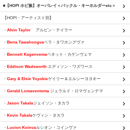
■【HOPI ホピ族】オーバレイ＜バックル・キーホルダーetc＞
【HOPI・アーティスト別】
・
Alvin Taylor
アルビン・テイラー
・
Berra Tawahongva
ベラ・タワホングヴァ
・
Bennett Kagenvema
ベネット・カゲンヴェマ
・
Eddison Wadsworth
エディソン・ワズワース
・
Gary & Elsie Yoyokie
ゲイリー＆エルシーヨヨキー
・
Gerald Lomaventema
ジェラルド・ロマヴェンテマ
・
Jason Takala
ジェイソン・タカラ
・
Kevin Takala
ケヴィン・タカラ
・
Lucion Koinva
ルシオン・コインヴァ