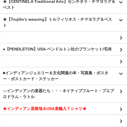
★【CENTINELA Traditional Arts】センチネラ・チマヨラグ＆
ベスト
★【Trujillo's weaving】トルフィリオス・チマヨラグ＆ベス
ト
.
●【PENDLETON】USA-ペンドルトン社のブランケット/毛布
.
■インディアンジュエリー＆文化関連の本・写真集・ポスタ
ー・ポストカード・ステッカー
♪♪インディアンの楽器たち・・・ネイティブフルート・プエブ
ロドラム・ラトル
★インディアン居留地＆USA直輸入Ｔシャツ★
.