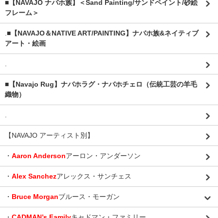
■【NAVAJO ナバホ族】＜Sand Painting/サンドペイント/砂絵
フレーム＞
.
■【NAVAJO＆NATIVE ART/PAINTING】ナバホ族&ネイティブ
アート・絵画
.
■【Navajo Rug】ナバホラグ・ナバホチェロ（伝統工芸の羊毛
織物）
.
【NAVAJO アーティスト別】
・
Aaron Anderson
アーロン・アンダーソン
・
Alex Sanchez
アレックス・サンチェス
・
Bruce Morgan
ブルース・モーガン
・
CADMAN’s Family
キャドマン・ファミリー