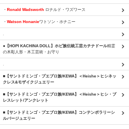
・
Ronald Wadsworth
ロナルド・ワズワース
・
Watson Honanie
ワトソン・ホナニー
.
●【HOPI KACHINA DOLL】ホピ族伝統工芸カチナドール
精霊
の木彫人形・木工芸術・お守り
.
■【サントドミンゴ・プエブロ族/KEWA】＜Heishe＞ヒシネッ
クレス&モザイクジュエリー
■【サントドミンゴ・プエブロ族/KEWA】＜Heishe＞ヒシ・ブ
レスレット/アンクレット
■【サントドミンゴ・プエブロ族/KEWA】コンテンポラリーシ
ルバージュエリー