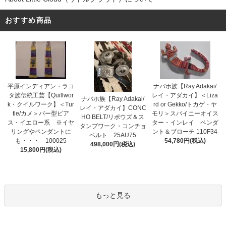
おすすめ商品
平原インディアン・ラコ
ナバホ族【Ray Adakai/
タ族伝統工芸【Quillwor
レイ・アダカイ】＜Liza
ナバホ族【Ray Adakai/
k・クイルワーク】＜Tur
rd or Gekko/トカゲ・ヤ
レイ・アダカイ】CONC
tle/カメ＞バー型ピア
モリ＞スパイニーオイス
HO BELT/リポウズ＆ス
ス・イエロー系 ※イヤ
ター・インレイ ペンダ
タンプワーク・コンチョ
リングやペンダントに
ント＆ブローチ 110F34
ベルト 25AU75
も・・・ 100025
54,780円(税込)
498,000円(税込)
15,800円(税込)
もっと見る