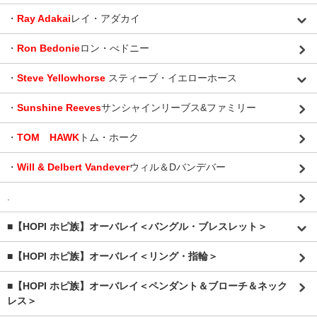
・
Ray Adakai
レイ・アダカイ
・
Ron Bedonie
ロン・べドニー
・
Steve Yellowhorse
スティーブ・イエローホース
・
Sunshine Reeves
サンシャインリーブス&ファミリー
・
TOM HAWK
トム・ホーク
・
Will & Delbert Vandever
ウィル＆Dバンデバー
.
■【HOPI ホピ族】オーバレイ＜バングル・ブレスレット＞
■【HOPI ホピ族】オーバレイ＜リング・指輪＞
■【HOPI ホピ族】オーバレイ＜ペンダント＆ブローチ＆ネック
レス＞