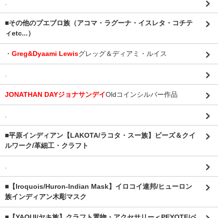
.
■その他のプエブロ族（アコマ・ラグーナ・イスレタ・コチテ
ィetc...）
・
Greg&Dyaami Lewis
グレッグ＆ディアミ・ルイス
.
JONATHAN DAYジョナサンデイ
Oldコインシルバー作品
.
■平原インディアン【LAKOTA/ラコタ・スー族】ビーズ＆クイ
ルワーク/革細工・クラフト
.
■【Iroquois/Huron-Indian Mask】イロコイ連邦/ヒューロン
族インディアン木彫マスク
■【YAQUI/ヤキ族】クラフト置物・アクセサリー＜PEYOTE/ペ