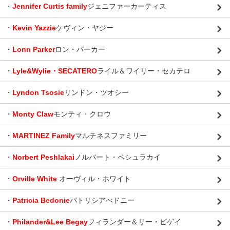
・
Jennifer Curtis family
ジェニファーカーティス
・
Kevin Yazzie
ケヴィン・ヤジー
・
Lonn Parker
ロン・パーカー
・
Lyle&Wylie・SECATERO
ライル＆ワイリー・セカテロ
・
Lyndon Tsosie
リンドン・ツオシー
・
Monty Claw
モンティ・クロウ
・
MARTINEZ Family
マルチネスファミリー
・
Norbert Peshlakai
ノルバート・ペシュラカイ
・
Orville White
オーヴィル・ホワイト
・
Patricia Bedonie
パトリシアべドニー
・
Philander&Lee Begay
フィランダー＆リー・ビゲイ