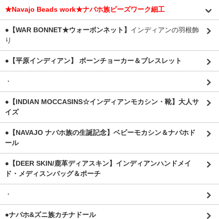
★Navajo Beads work★ナバホ族ビーズワーク細工
●【WAR BONNET★ウォーボンネット】
インディアンの羽根飾
り
●【平原インディアン】 ボーンチョーカー＆ブレスレット
・
●【INDIAN MOCCASINS☆インディアンモカシン・靴】大人サ
イズ
●【NAVAJO ナバホ族の生誕記念】ベビーモカシン＆ナバホド
ール
●【DEER SKIN/鹿革ディアスキン】インディアンハンドメイ
ド・メディスンバッグ＆ポーチ
・
●ナバホ&ズニ族カチナドール