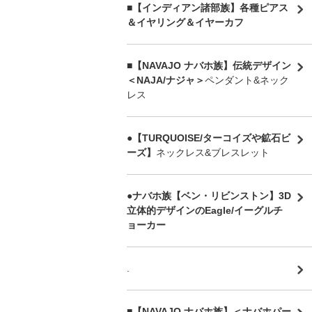
■【インディアン諸部族】各種ピアス
＆イヤリング＆イヤーカフ
■【NAVAJO ナバホ族】伝統デザイン
＜NAJA/ナジャ＞
ペンダント&ネック
レス
●【TURQUOISE/ターコイズや鉱石ビ
ーズ】
ネックレス&ブレスレット
●ナバホ族【ベン・リビンストン】3D
立体的デザインのEagle/イーグルチ
ョーカー
.
■【NAVAJO ナバホ族】＜ナバホパー