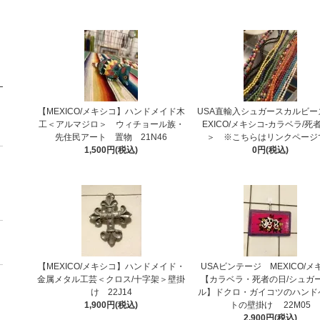
【MEXICO/メキシコ】ハンドメイド木
USA直輸入シュガースカルビー
工＜アルマジロ＞ ウィチョール族・
EXICO/メキシコ-カラベラ/死
先住民アート 置物 21N46
＞ ※こちらはリンクページ
1,500円(税込)
0円(税込)
【MEXICO/メキシコ】ハンドメイド・
USAビンテージ MEXICO/メ
金属メタル工芸＜クロス/十字架＞壁掛
【カラベラ・死者の日/シュガ
け 22J14
ル】ドクロ・ガイコツのハンド
1,900円(税込)
トの壁掛け 22M05
2,900円(税込)