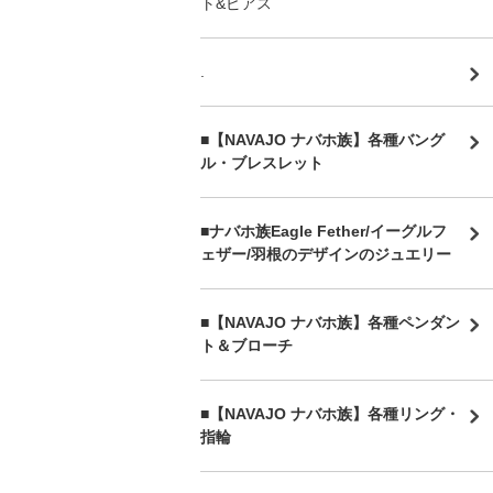
ト&ピアス
.
■【NAVAJO ナバホ族】各種バング
ル・ブレスレット
■
ナバホ族Eagle Fether/イーグルフ
ェザー/羽根のデザインのジュエリー
■【NAVAJO ナバホ族】各種ペンダン
ト＆ブローチ
■【NAVAJO ナバホ族】各種リング・
指輪