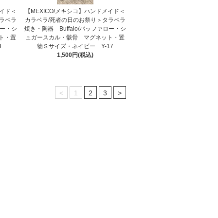
メイド＜
【MEXICO/メキシコ】ハンドメイド＜
ラベラ
カラベラ/死者の日のお祭り＞タラベラ
ロー・シ
焼き・陶器 Buffalo/バッファロー・シ
ト・置
ュガースカル・骸骨 マグネット・置
3
物Ｓサイズ・ネイビー Y-17
1,500円(税込)
<
1
2
3
>