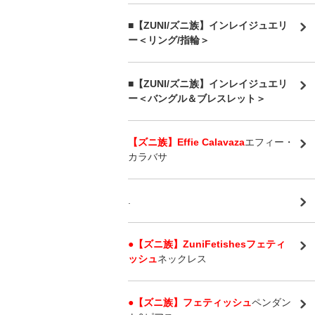
■【ZUNI/ズニ族】インレイジュエリ
ー＜リング/指輪＞
■【ZUNI/ズニ族】インレイジュエリ
ー＜バングル＆ブレスレット＞
【ズニ族】Effie Calavaza
エフィー・
カラバサ
.
●【ズニ族】ZuniFetishesフェティ
ッシュ
ネックレス
●【ズニ族】フェティッシュ
ペンダン