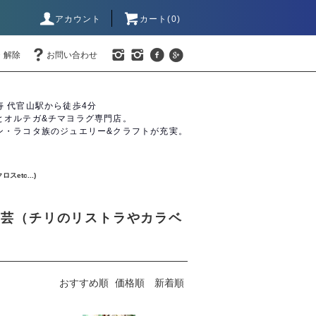
アカウント
カート(0)
・解除
お問い合わせ
寿 代官山駅から徒歩4分
とオルテガ&チマヨラグ専門店。
ン・ラコタ族のジュエリー&クラフトが充実。
tc...)
属工芸（チリのリストラやカラベ
おすすめ順
価格順
新着順