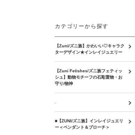
カテゴリーから探す
【Zuni/ズニ族】かわいい♡キャラク
ターデザイン★インレイジュエリー
【Zuni Fetishes/ズニ族フェティッ
シュ】動物モチーフの石彫置物・お
守り/物神
.
■【ZUNI/ズニ族】インレイジュエリ
ー＜ペンダント＆ブローチ＞