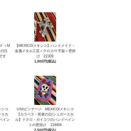
ズ ＜M
【MEXICO/メキシコ】ハンドメイド・
者の日
金属メタル工芸＜クロス/十字架＞壁掛
です
け 22J09
1,900円(税込)
キシコ
USAビンテージ MEXICO/メキシコ
ースカ
【カラベラ・死者の日/シュガースカ
ペイン
ル】ドクロ・ガイコツのハンドペイン
トの壁掛け 22M06
2,500円(税込)