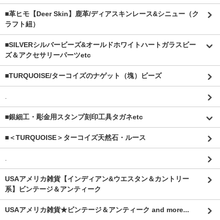
■革ヒモ【Deer Skin】鹿革/ディアスキンレース&シニュー（ク
ラフト紐）
■SILVERシルバービーズ&オールドホワイトハートガラスビー
ズ＆アクセサリーパーツetc
■TURQUOISE/ターコイズのナゲット（塊）ビーズ
.
■銀細工・彫金用スタンプ刻印工具タガネetc
■＜TURQUOISE＞ターコイズ天然石・ルース
.
USAアメリカ雑貨【インディアン&ウエスタン＆カントリー
系】ビンテージ＆アンティーク
USAアメリカ雑貨★ビンテージ＆アンティーク and more...