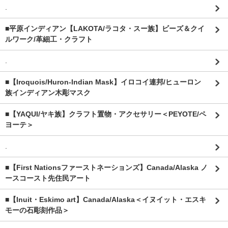
.
■平原インディアン【LAKOTA/ラコタ・スー族】ビーズ＆クイ
ルワーク/革細工・クラフト
.
■【Iroquois/Huron-Indian Mask】イロコイ連邦/ヒューロン
族インディアン木彫マスク
■【YAQUI/ヤキ族】クラフト置物・アクセサリー＜PEYOTE/ペ
ヨーテ＞
.
■【First Nationsファーストネーションズ】Canada/Alaska ノ
ースコースト先住民アート
■【Inuit・Eskimo art】Canada/Alaska＜イヌイット・エスキ
モーの石彫刻作品＞