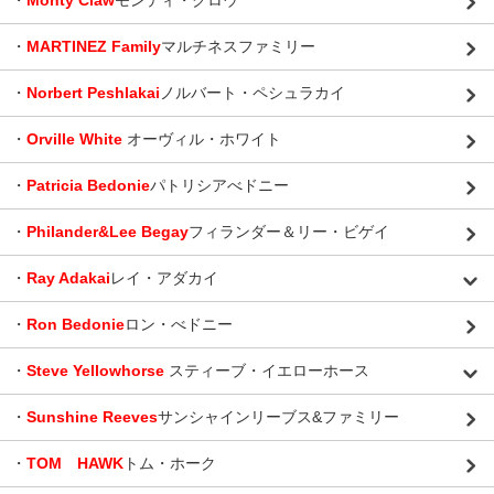
・
Monty Claw
モンティ・クロウ
・
MARTINEZ Family
マルチネスファミリー
・
Norbert Peshlakai
ノルバート・ペシュラカイ
・
Orville White
オーヴィル・ホワイト
・
Patricia Bedonie
パトリシアべドニー
・
Philander&Lee Begay
フィランダー＆リー・ビゲイ
・
Ray Adakai
レイ・アダカイ
・
Ron Bedonie
ロン・べドニー
・
Steve Yellowhorse
スティーブ・イエローホース
・
Sunshine Reeves
サンシャインリーブス&ファミリー
・
TOM HAWK
トム・ホーク