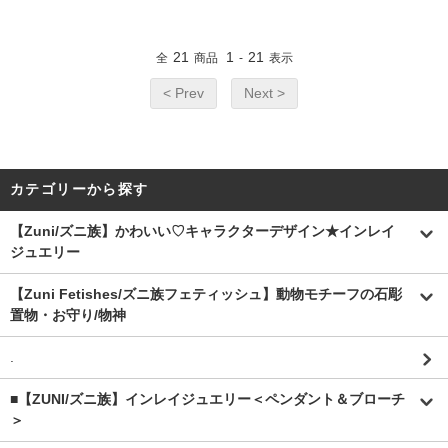
21
1
21
全
商品
-
表示
< Prev
Next >
カテゴリーから探す
【Zuni/ズニ族】かわいい♡キャラクターデザイン★インレイ
ジュエリー
【Zuni Fetishes/ズニ族フェティッシュ】動物モチーフの石彫
置物・お守り/物神
.
■【ZUNI/ズニ族】インレイジュエリー＜ペンダント＆ブローチ
＞