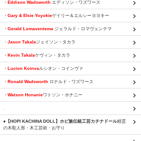
・
Eddison Wadsworth
エディソン・ワズワース
・
Gary & Elsie Yoyokie
ゲイリー＆エルシーヨヨキー
・
Gerald Lomaventema
ジェラルド・ロマヴェンテマ
・
Jason Takala
ジェイソン・タカラ
・
Kevin Takala
ケヴィン・タカラ
・
Lucion Koinva
ルシオン・コインヴァ
・
Ronald Wadsworth
ロナルド・ワズワース
・
Watson Honanie
ワトソン・ホナニー
.
●【HOPI KACHINA DOLL】ホピ族伝統工芸カチナドール
精霊
の木彫人形・木工芸術・お守り