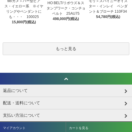
tle/カメ＞バー型ピア
モリ＞スパイニーオイス
HO BELT/リポウズ＆ス
ス・イエロー系 ※イヤ
ター・インレイ ペンダ
タンプワーク・コンチョ
リングやペンダントに
ント＆ブローチ 110F34
ベルト 25AU75
も・・・ 100025
54,780円(税込)
498,000円(税込)
15,800円(税込)
もっと見る
返品について
配送・送料について
支払い方法について
マイアカウント
カートを見る