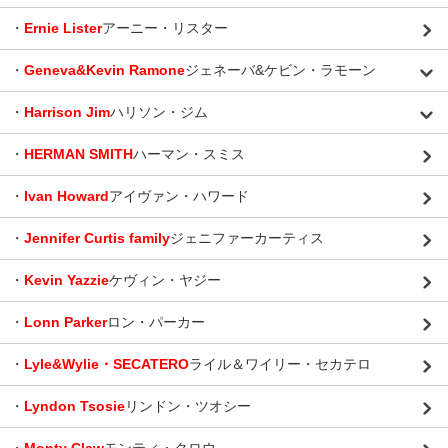
・
Ernie Lister
アーニー・リスター
・
Geneva&Kevin Ramone
ジェネーバ&ケビン・ラモーン
・
Harrison Jim
ハリソン・ジム
・
HERMAN SMITH
ハーマン・スミス
・
Ivan Howard
アイヴァン・ハワード
・
Jennifer Curtis family
ジェニファーカーティス
・
Kevin Yazzie
ケヴィン・ヤジー
・
Lonn Parker
ロン・パーカー
・
Lyle&Wylie・SECATERO
ライル＆ワイリー・セカテロ
・
Lyndon Tsosie
リンドン・ツオシー