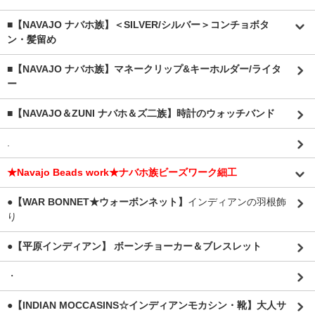
■【NAVAJO ナバホ族】＜SILVER/シルバー＞コンチョボタ
ン・髪留め
■【NAVAJO ナバホ族】マネークリップ&キーホルダー/ライタ
ー
■【NAVAJO＆ZUNI ナバホ＆ズ二族】時計のウォッチバンド
.
★Navajo Beads work★ナバホ族ビーズワーク細工
●【WAR BONNET★ウォーボンネット】
インディアンの羽根飾
り
●【平原インディアン】 ボーンチョーカー＆ブレスレット
・
●【INDIAN MOCCASINS☆インディアンモカシン・靴】大人サ