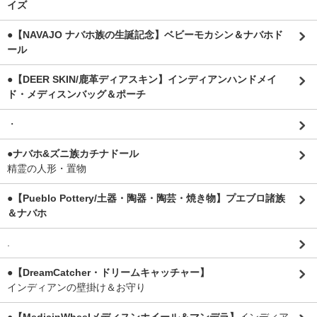
イズ
●【NAVAJO ナバホ族の生誕記念】ベビーモカシン＆ナバホド
ール
●【DEER SKIN/鹿革ディアスキン】インディアンハンドメイ
ド・メディスンバッグ＆ポーチ
・
●ナバホ&ズニ族カチナドール
精霊の人形・置物
●【Pueblo Pottery/土器・陶器・陶芸・焼き物】プエブロ諸族
＆ナバホ
.
●【DreamCatcher・ドリームキャッチャー】
インディアンの壁掛け＆お守り