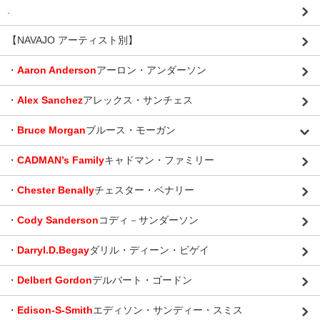
.
【NAVAJO アーティスト別】
・
Aaron Anderson
アーロン・アンダーソン
・
Alex Sanchez
アレックス・サンチェス
・
Bruce Morgan
ブルース・モーガン
・
CADMAN’s Family
キャドマン・ファミリー
・
Chester Benally
チェスター・ベナリー
・
Cody Sanderson
コディ－サンダーソン
・
Darryl.D.Begay
ダリル・ディーン・ビゲイ
・
Delbert Gordon
デルバート・ゴードン
・
Edison-S-Smith
エディソン・サンディー・スミス