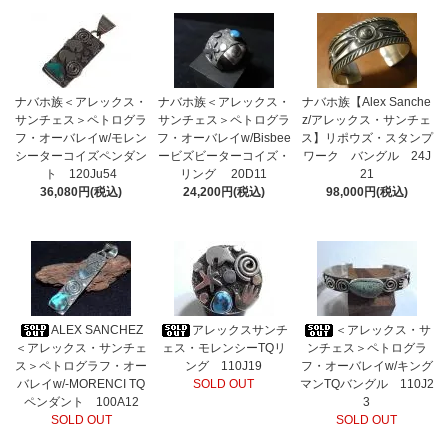
ナバホ族＜アレックス・
ナバホ族＜アレックス・
ナバホ族【Alex Sanche
サンチェス＞ペトログラ
サンチェス＞ペトログラ
z/アレックス・サンチェ
フ・オーバレイw/モレン
フ・オーバレイw/Bisbee
ス】リポウズ・スタンプ
シーターコイズペンダン
ービズビーターコイズ・
ワーク バングル 24J
ト 120Ju54
リング 20D11
21
36,080円(税込)
24,200円(税込)
98,000円(税込)
ALEX SANCHEZ
アレックスサンチ
＜アレックス・サ
＜アレックス・サンチェ
ェス・モレンシーTQリ
ンチェス＞ペトログラ
ス＞ペトログラフ・オー
ング 110J19
フ・オーバレイw/キング
バレイw/-MORENCI TQ
SOLD OUT
マンTQバングル 110J2
ペンダント 100A12
3
SOLD OUT
SOLD OUT