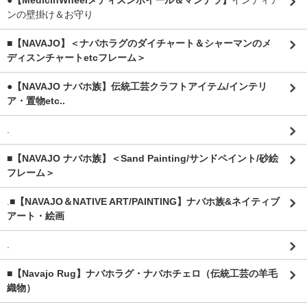
●【MedicinWheelメディスンホイール＆マンデラ】
インディア
ンの壁掛け＆お守り
■【NAVAJO】＜ナバホラグのダイチャート＆シャーマンのメ
ディスンチャートetcフレーム＞
●【NAVAJO ナバホ族】伝統工芸クラフトアイテム/インテリ
ア・置物etc..
.
■【NAVAJO ナバホ族】＜Sand Painting/サンドペイント/砂絵
フレーム＞
.
■【NAVAJO＆NATIVE ART/PAINTING】ナバホ族&ネイティブ
アート・絵画
.
■【Navajo Rug】ナバホラグ・ナバホチェロ（伝統工芸の羊毛
織物）