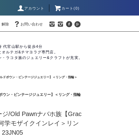
アカウント
カート(0)
・解除
お問い合わせ
寿 代官山駅から徒歩4分
とオルテガ&チマヨラグ専門店。
ン・ラコタ族のジュエリー&クラフトが充実。
Nオールドポウン・ビンテージジュエリー】＜リング・指輪＞
ルドポウン・ビンテージジュエリー】＜リング・指輪
ージ/Old Pawnナバホ族【Grac
】＜幾何学モザイクインレイ＞リン
3JN05