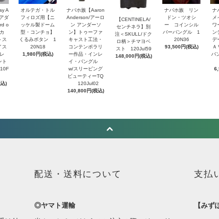
y A
オルテガ・トル
ナバホ族【Aaron
ナバホ族 リン
ナ
・アダ
フィロズ用【ニ
Anderson/アーロ
ドン・ツオシ
メ
【CENTINELA/
d o
ッケル製ドーム
ン アンダーソ
ー コインシル
ワ
センチネラ】別
トカ
型・コンチョ】
ン】トゥーファ
バーバングル 1
ン
注＜SKULL/ドク
＞ス
くるみボタン 1
キャスト工法・
20N36
デ
ロ柄＞チマヨベ
イス
20N18
コンテンポラリ
93,500円(税込)
Ａ
スト 120Jul59
レ
1,980円(税込)
ー作品・インレ
バ
148,000円(税込)
ント
イ・バングル
10F
w/スリーピング
6
ビューティーTQ
税込)
120Jul02
140,800円(税込)
配送・送料について
支払
◎ヤマト運輸
【みず