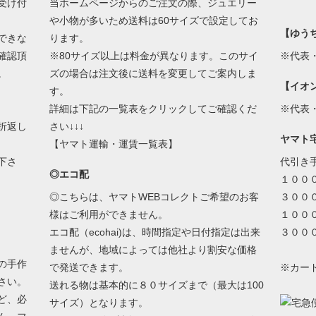
受け付
当ホームページからのご注文の際、ジュエリー
や小物が多いため送料は60サイズで設定してお
【ゆう
できな
ります。
確認頂
※80サイズ以上は料金が異なります。このサイ
※代表
。
ズの場合は注文後に送料を変更してご案内しま
【イオ
す。
詳細は下記の一覧表をクリックしてご確認くだ
※代表
折返し
さい↓↓↓
ヤマト
【ヤマト運輸・運賃一覧表】
下さ
代引き
◎エコ配
１００
◎こちらは、ヤマトWEBコレクトご希望のお客
３００
様はご利用ができません。
１００
エコ配（ecohai)は、時間指定や日付指定は出来
３００
ませんが、地域によっては他社より割安な価格
の手作
で発送できます。
※カー
さい。
送れる物は基本的に８０サイズまで（最大は100
ど、必
サイズ）となります。