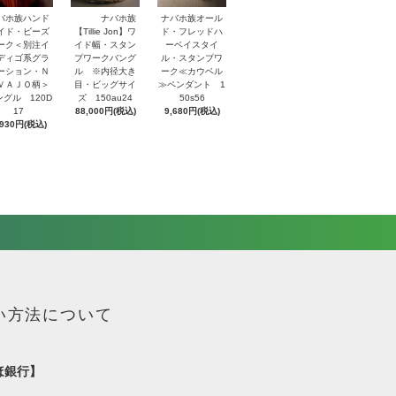
バホ族ハンド
ナバホ族
ナバホ族オール
イド・ビーズ
【Tillie Jon】ワ
ド・フレッドハ
ーク＜別注イ
イド幅・スタン
ーベイスタイ
ディゴ系グラ
プワークバング
ル・スタンプワ
ーション・Ｎ
ル ※内径大き
ーク≪カウベル
ＶＡＪＯ柄＞
目・ビッグサイ
≫ペンダント 1
ングル 120D
ズ 150au24
50s56
17
88,000円(税込)
9,680円(税込)
,930円(税込)
い方法について
ほ銀行】