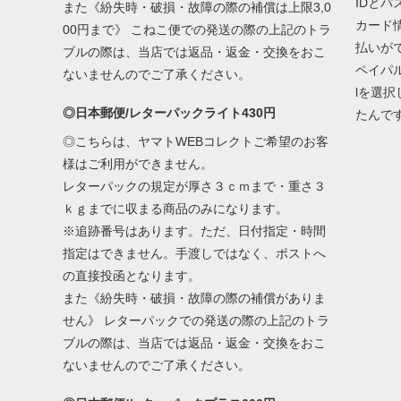
IDと
また《紛失時・破損・故障の際の補償は上限3,0
カード
00円まで》 こねこ便での発送の際の上記のトラ
払いが
ブルの際は、当店では返品・返金・交換をおこ
ペイパ
ないませんのでご了承ください。
lを選
◎日本郵便/レターパックライト430円
たんで
◎こちらは、ヤマトWEBコレクトご希望のお客
様はご利用ができません。
レターパックの規定が厚さ３ｃｍまで・重さ３
ｋｇまでに収まる商品のみになります。
※追跡番号はあります。ただ、日付指定・時間
指定はできません。手渡しではなく、ポストへ
の直接投函となります。
また《紛失時・破損・故障の際の補償がありま
せん》 レターパックでの発送の際の上記のトラ
ブルの際は、当店では返品・返金・交換をおこ
ないませんのでご了承ください。