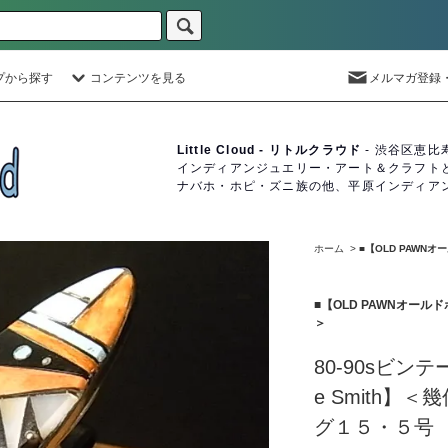
プから探す
コンテンツを見る
メルマガ登録
Little Cloud - リトルクラウド
- 渋谷区恵比
インディアンジュエリー・アート＆クラフト
ナバホ・ホピ・ズニ族の他、平原インディア
ホーム
>
■【OLD PAW
■【OLD PAWNオー
＞
80-90sビンテ
e Smith
グ１５・５号 2