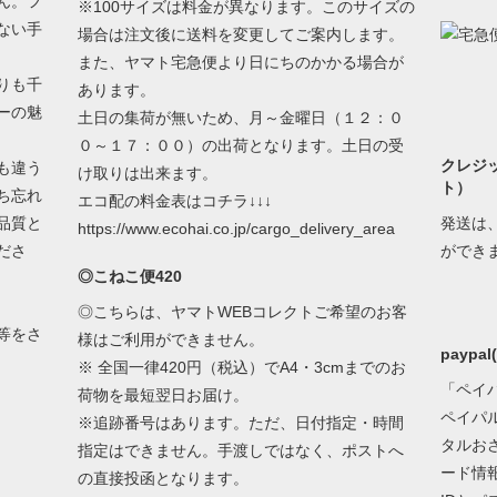
ん。フ
※100サイズは料金が異なります。このサイズの
ない手
場合は注文後に送料を変更してご案内します。
また、ヤマト宅急便より日にちのかかる場合が
りも千
あります。
ーの魅
土日の集荷が無いため、月～金曜日（１２：０
０～１７：００）の出荷となります。土日の受
クレジ
も違う
け取りは出来ます。
ト）
ち忘れ
エコ配の料金表はコチラ↓↓↓
品質と
発送は
https://www.ecohai.co.jp/cargo_delivery_area
ださ
ができ
◎こねこ便420
◎こちらは、ヤマトWEBコレクトご希望のお客
等をさ
様はご利用ができません。
paypa
※ 全国一律420円（税込）でA4・3cmまでのお
「ペイ
荷物を最短翌日お届け。
ペイパ
※追跡番号はあります。ただ、日付指定・時間
タルお
指定はできません。手渡しではなく、ポストへ
ード情
の直接投函となります。