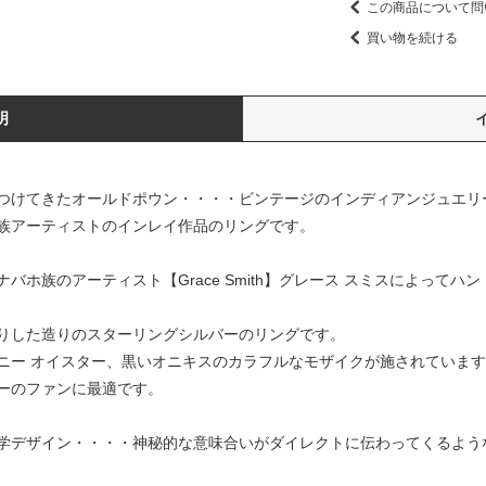
この商品について問
買い物を続ける
明
つけてきたオールドポウン・・・・ビンテージのインディアンジュエリ
族アーティストのインレイ作品のリングです。
バホ族のアーティスト【Grace Smith】グレース スミスによって
りした造りのスターリングシルバーのリングです。
ニー オイスター、黒いオニキスのカラフルなモザイクが施されていま
ーのファンに最適です。
学デザイン・・・・神秘的な意味合いがダイレクトに伝わってくるよう