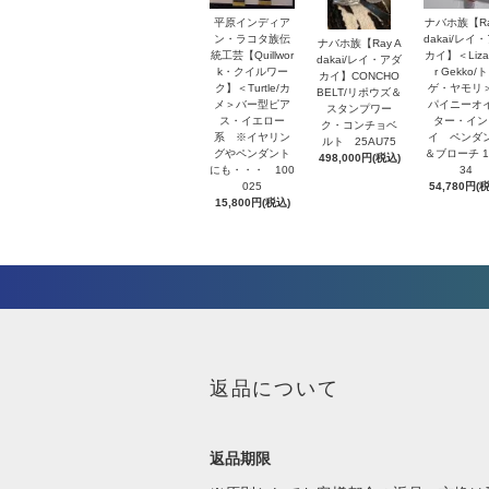
平原インディア
ナバホ族【Ra
ン・ラコタ族伝
dakai/レイ
ナバホ族【Ray A
統工芸【Quillwor
カイ】＜Lizar
dakai/レイ・アダ
k・クイルワー
r Gekko/
カイ】CONCHO
ク】＜Turtle/カ
ゲ・ヤモリ
BELT/リポウズ＆
メ＞バー型ピア
パイニーオ
スタンプワー
ス・イエロー
ター・イン
ク・コンチョベ
系 ※イヤリン
イ ペンダ
ルト 25AU75
グやペンダント
＆ブローチ 1
498,000円(税込)
にも・・・ 100
34
025
54,780円(
15,800円(税込)
返品について
返品期限