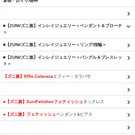
置物・お守り/物神
.
■【ZUNI/ズニ族】インレイジュエリー＜ペンダント＆ブローチ
＞
■【ZUNI/ズニ族】インレイジュエリー＜リング/指輪＞
■【ZUNI/ズニ族】インレイジュエリー＜バングル＆ブレスレッ
ト＞
【ズニ族】Effie Calavaza
エフィー・カラバサ
.
●【ズニ族】ZuniFetishesフェティッシュ
ネックレス
●【ズニ族】フェティッシュ
ペンダント&ピアス
.