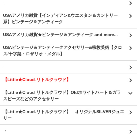
.
USAアメリカ雑貨【インディアン&ウエスタン＆カントリー
系】ビンテージ＆アンティーク
USAアメリカ雑貨★ビンテージ＆アンティーク and more...
USAビンテージ＆アンティークアクセサリー&宗教美術【クロ
ス/十字架・ロザリオ・メダル】
.
【Little★Cloud-リトルクラウド】
【Little★Cloud-リトルクラウド】Oldホワイトハート＆ガラ
スビーズなどのアクセサリー
【Little★Cloud-リトルクラウド】 オリジナルSILVERジュエ
リー
・