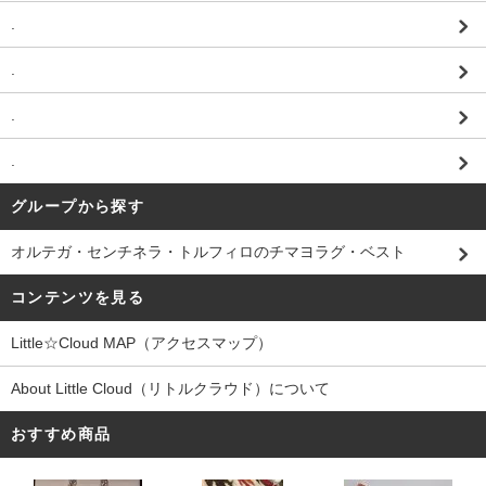
.
.
.
.
グループから探す
オルテガ・センチネラ・トルフィロのチマヨラグ・ベスト
コンテンツを見る
Little☆Cloud MAP（アクセスマップ）
About Little Cloud（リトルクラウド）について
おすすめ商品