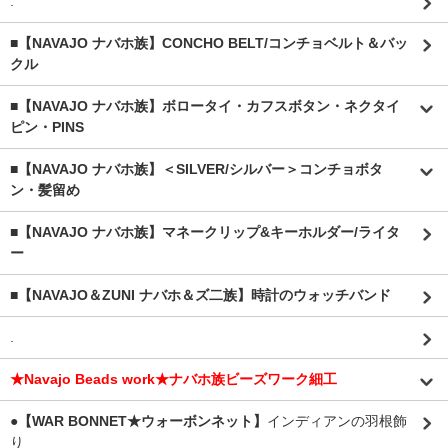
.
■【NAVAJO ナバホ族】CONCHO BELT/コンチョベルト＆バッ
クル
■【NAVAJO ナバホ族】ボロータイ・カフスボタン・ネクタイ
ピン・PINS
■【NAVAJO ナバホ族】＜SILVER/シルバー＞コンチョボタ
ン・髪留め
■【NAVAJO ナバホ族】マネークリップ&キーホルダー/ライタ
ー
■【NAVAJO＆ZUNI ナバホ＆ズ二族】時計のウォッチバンド
.
★Navajo Beads work★ナバホ族ビーズワーク細工
●【WAR BONNET★ウォーボンネット】
インディアンの羽根飾
り