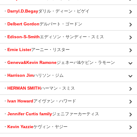
・
Darryl.D.Begay
ダリル・ディーン・ビゲイ
・
Delbert Gordon
デルバート・ゴードン
・
Edison-S-Smith
エディソン・サンディー・スミス
・
Ernie Lister
アーニー・リスター
・
Geneva&Kevin Ramone
ジェネーバ&ケビン・ラモーン
・
Harrison Jim
ハリソン・ジム
・
HERMAN SMITH
ハーマン・スミス
・
Ivan Howard
アイヴァン・ハワード
・
Jennifer Curtis family
ジェニファーカーティス
・
Kevin Yazzie
ケヴィン・ヤジー