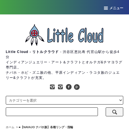
メニュー
Little Cloud - リトルクラウド
- 渋谷区恵比寿 代官山駅から徒歩4
分
インディアンジュエリー・アート＆クラフトとオルテガ&チマヨラグ
専門店。
ナバホ・ホピ・ズニ族の他、平原インディアン・ラコタ族のジュエ
リー&クラフトが充実。
ホーム
>
■【NAVAJO ナバホ族】各種リング・指輪