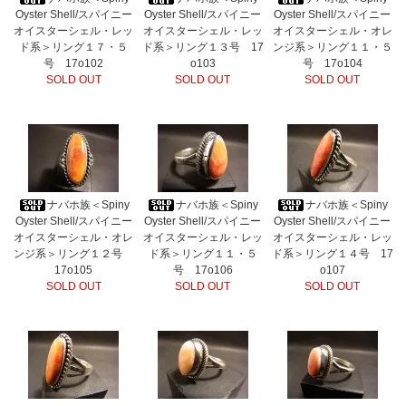
Oyster Shell/スパイニー
Oyster Shell/スパイニー
Oyster Shell/スパイニー
オイスターシェル・レッ
オイスターシェル・レッ
オイスターシェル・オレ
ド系＞リング１７・５
ド系＞リング１３号 17
ンジ系＞リング１１・５
号 17o102
o103
号 17o104
SOLD OUT
SOLD OUT
SOLD OUT
ナバホ族＜Spiny
ナバホ族＜Spiny
ナバホ族＜Spiny
Oyster Shell/スパイニー
Oyster Shell/スパイニー
Oyster Shell/スパイニー
オイスターシェル・オレ
オイスターシェル・レッ
オイスターシェル・レッ
ンジ系＞リング１２号
ド系＞リング１１・５
ド系＞リング１４号 17
17o105
号 17o106
o107
SOLD OUT
SOLD OUT
SOLD OUT