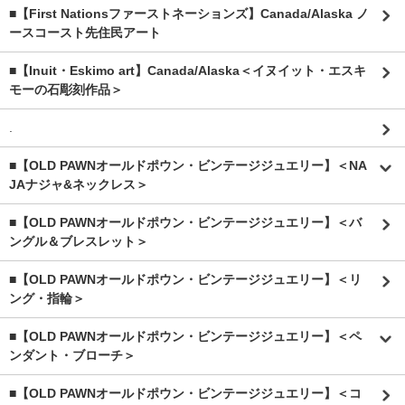
■【First Nationsファーストネーションズ】Canada/Alaska ノ
ースコースト先住民アート
■【Inuit・Eskimo art】Canada/Alaska＜イヌイット・エスキ
モーの石彫刻作品＞
.
■【OLD PAWNオールドポウン・ビンテージジュエリー】＜NA
JAナジャ&ネックレス＞
■【OLD PAWNオールドポウン・ビンテージジュエリー】＜バ
ングル＆ブレスレット＞
■【OLD PAWNオールドポウン・ビンテージジュエリー】＜リ
ング・指輪＞
■【OLD PAWNオールドポウン・ビンテージジュエリー】＜ペ
ンダント・ブローチ＞
■【OLD PAWNオールドポウン・ビンテージジュエリー】＜コ