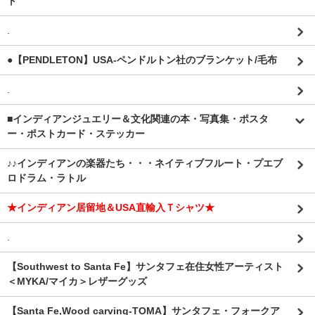
ト
.
●【PENDLETON】USA-ペンドルトン社のブランケット/毛布
.
■インディアンジュエリー＆文化関連の本・写真集・ポスタ
ー・ポストカード・ステッカー
♪♪インディアンの楽器たち・・・ネイティブフルート・プエブ
ロドラム・ラトル
★インディアン居留地＆USA直輸入Ｔシャツ★
.
【Southwest to Santa Fe】サンタフェ在住女性アーティスト
＜MYKA/マイカ＞レザーグッズ
【Santa Fe,Wood carving-TOMA】サンタフェ・フォークア