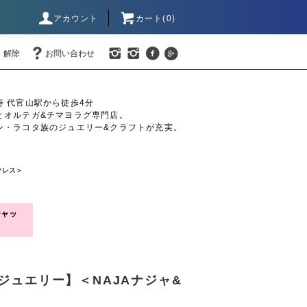
アカウント
カート(0)
・解除
お問い合わせ
寿 代官山駅から徒歩4分
とオルテガ&チマヨラグ専門店。
ン・ラコタ族のジュエリー&クラフトが充実。
クレス＞
ジャッ
ジジュエリー】＜NAJAナジャ&