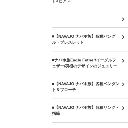
ト&ピアス
.
■【NAVAJO ナバホ族】各種バング
ル・ブレスレット
■
ナバホ族Eagle Fether/イーグルフ
ェザー/羽根のデザインのジュエリー
■【NAVAJO ナバホ族】各種ペンダン
ト＆ブローチ
■【NAVAJO ナバホ族】各種リング・
指輪