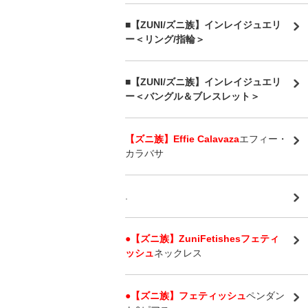
■【ZUNI/ズニ族】インレイジュエリ
ー＜リング/指輪＞
■【ZUNI/ズニ族】インレイジュエリ
ー＜バングル＆ブレスレット＞
【ズニ族】Effie Calavaza
エフィー・
カラバサ
.
●【ズニ族】ZuniFetishesフェティ
ッシュ
ネックレス
●【ズニ族】フェティッシュ
ペンダン