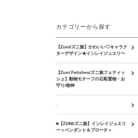
カテゴリーから探す
【Zuni/ズニ族】かわいい♡キャラク
ターデザイン★インレイジュエリー
【Zuni Fetishes/ズニ族フェティッ
シュ】動物モチーフの石彫置物・お
守り/物神
.
■【ZUNI/ズニ族】インレイジュエリ
ー＜ペンダント＆ブローチ＞