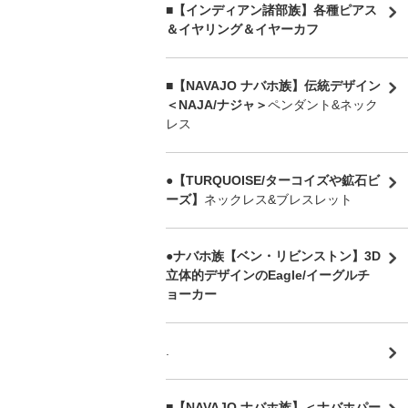
■【インディアン諸部族】各種ピアス
＆イヤリング＆イヤーカフ
■【NAVAJO ナバホ族】伝統デザイン
＜NAJA/ナジャ＞
ペンダント&ネック
レス
●【TURQUOISE/ターコイズや鉱石ビ
ーズ】
ネックレス&ブレスレット
●ナバホ族【ベン・リビンストン】3D
立体的デザインのEagle/イーグルチ
ョーカー
.
■【NAVAJO ナバホ族】＜ナバホパー