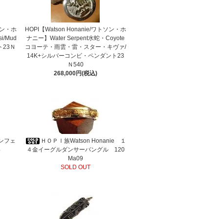
トソン・ホ
HOPI【Watson Honanie/ワトソン・ホ
/Mud
ナニー】Water Serpent水蛇・Coyote
ト23Ｎ
コヨーテ・雨雲・雷・スター・キヴァ/
14K+シルバーコンビ・ペンダント23
Ｎ540
268,000円(税込)
eサンフェ
ＨＯＰＩ族Watson Honanie １
4
４金イーグルダンサーバングル 120
Ma09
SOLD OUT