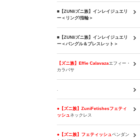
■【ZUNI/ズニ族】インレイジュエリ
ー＜リング/指輪＞
■【ZUNI/ズニ族】インレイジュエリ
ー＜バングル＆ブレスレット＞
【ズニ族】Effie Calavaza
エフィー・
カラバサ
.
●【ズニ族】ZuniFetishesフェティ
ッシュ
ネックレス
●【ズニ族】フェティッシュ
ペンダン