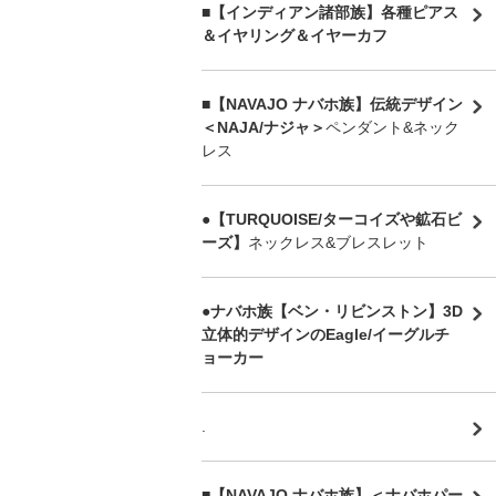
■【インディアン諸部族】各種ピアス
＆イヤリング＆イヤーカフ
■【NAVAJO ナバホ族】伝統デザイン
＜NAJA/ナジャ＞
ペンダント&ネック
レス
●【TURQUOISE/ターコイズや鉱石ビ
ーズ】
ネックレス&ブレスレット
●ナバホ族【ベン・リビンストン】3D
立体的デザインのEagle/イーグルチ
ョーカー
.
■【NAVAJO ナバホ族】＜ナバホパー