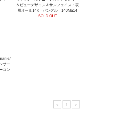
＆ビューデザイン＆サンフェイス・表
層オール14K・バングル 140Ma14
SOLD OUT
anie/
ンサー
バーコン
<
1
>