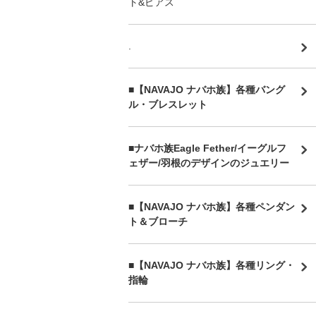
ト&ピアス
.
■【NAVAJO ナバホ族】各種バング
ル・ブレスレット
■
ナバホ族Eagle Fether/イーグルフ
ェザー/羽根のデザインのジュエリー
■【NAVAJO ナバホ族】各種ペンダン
ト＆ブローチ
■【NAVAJO ナバホ族】各種リング・
指輪