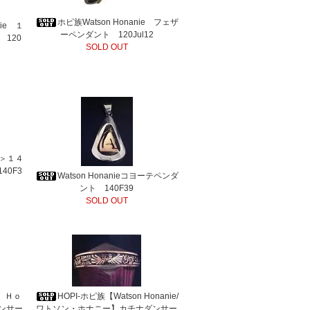
ホピ族Watson Honanie フェザ
nie １
ーペンダント 120Jul12
120
SOLD OUT
ie＞１４
40F3
Watson Honanieコヨーテペンダ
ント 140F39
SOLD OUT
 Ｈｏ
HOPI-ホピ族【Watson Honanie/
ンサー
ワトソン・ホナニー】カチナダンサー