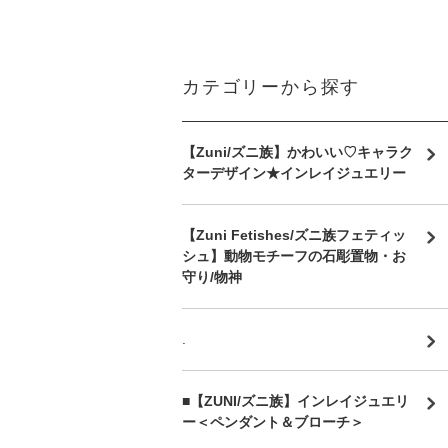
カテゴリーから探す
【Zuni/ズニ族】かわいい♡キャラク
ターデザイン★インレイジュエリー
【Zuni Fetishes/ズニ族フェティッ
シュ】動物モチーフの石彫置物・お
守り/物神
.
■【ZUNI/ズニ族】インレイジュエリ
ー＜ペンダント＆ブローチ＞