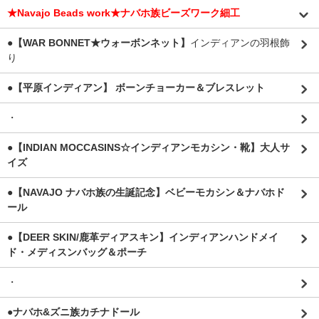
★Navajo Beads work★ナバホ族ビーズワーク細工
●【WAR BONNET★ウォーボンネット】
インディアンの羽根飾
り
●【平原インディアン】 ボーンチョーカー＆ブレスレット
・
●【INDIAN MOCCASINS☆インディアンモカシン・靴】大人サ
イズ
●【NAVAJO ナバホ族の生誕記念】ベビーモカシン＆ナバホド
ール
●【DEER SKIN/鹿革ディアスキン】インディアンハンドメイ
ド・メディスンバッグ＆ポーチ
・
●ナバホ&ズニ族カチナドール