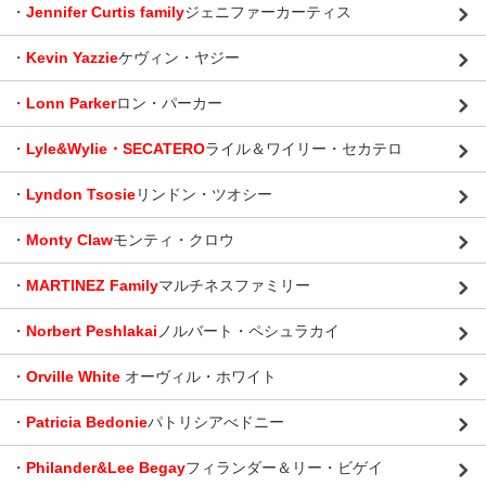
・
Jennifer Curtis family
ジェニファーカーティス
・
Kevin Yazzie
ケヴィン・ヤジー
・
Lonn Parker
ロン・パーカー
・
Lyle&Wylie・SECATERO
ライル＆ワイリー・セカテロ
・
Lyndon Tsosie
リンドン・ツオシー
・
Monty Claw
モンティ・クロウ
・
MARTINEZ Family
マルチネスファミリー
・
Norbert Peshlakai
ノルバート・ペシュラカイ
・
Orville White
オーヴィル・ホワイト
・
Patricia Bedonie
パトリシアべドニー
・
Philander&Lee Begay
フィランダー＆リー・ビゲイ