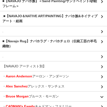
■【NAVAJO ナバホ族】＜Sand Painting/サンドペイント/砂絵
フレーム＞
.
■【NAVAJO＆NATIVE ART/PAINTING】ナバホ族&ネイティブ
アート・絵画
.
■【Navajo Rug】ナバホラグ・ナバホチェロ（伝統工芸の羊毛
織物）
.
【NAVAJO アーティスト別】
・
Aaron Anderson
アーロン・アンダーソン
・
Alex Sanchez
アレックス・サンチェス
・
Bruce Morgan
ブルース・モーガン
・
CADMAN’s Family
キャドマン・ファミリー