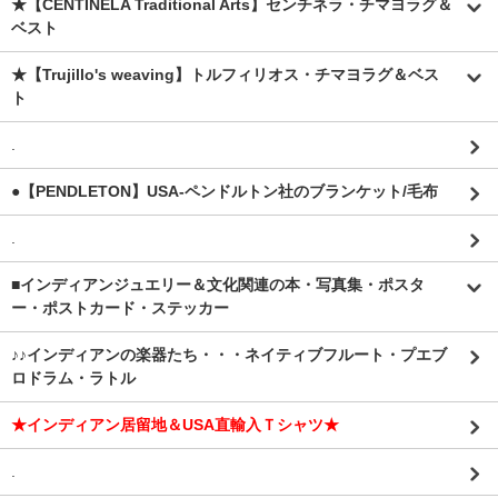
★【CENTINELA Traditional Arts】センチネラ・チマヨラグ＆
ベスト
★【Trujillo's weaving】トルフィリオス・チマヨラグ＆ベス
ト
.
●【PENDLETON】USA-ペンドルトン社のブランケット/毛布
.
■インディアンジュエリー＆文化関連の本・写真集・ポスタ
ー・ポストカード・ステッカー
♪♪インディアンの楽器たち・・・ネイティブフルート・プエブ
ロドラム・ラトル
★インディアン居留地＆USA直輸入Ｔシャツ★
.