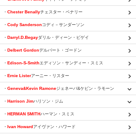
・
Chester Benally
チェスター・ベナリー
・
Cody Sanderson
コディ－サンダーソン
・
Darryl.D.Begay
ダリル・ディーン・ビゲイ
・
Delbert Gordon
デルバート・ゴードン
・
Edison-S-Smith
エディソン・サンディー・スミス
・
Ernie Lister
アーニー・リスター
・
Geneva&Kevin Ramone
ジェネーバ&ケビン・ラモーン
・
Harrison Jim
ハリソン・ジム
・
HERMAN SMITH
ハーマン・スミス
・
Ivan Howard
アイヴァン・ハワード