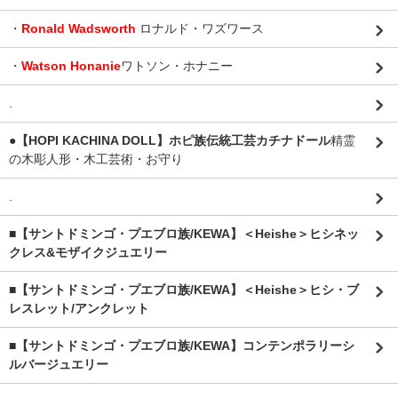
・
Ronald Wadsworth
ロナルド・ワズワース
・
Watson Honanie
ワトソン・ホナニー
.
●【HOPI KACHINA DOLL】ホピ族伝統工芸カチナドール
精霊
の木彫人形・木工芸術・お守り
.
■【サントドミンゴ・プエブロ族/KEWA】＜Heishe＞ヒシネッ
クレス&モザイクジュエリー
■【サントドミンゴ・プエブロ族/KEWA】＜Heishe＞ヒシ・ブ
レスレット/アンクレット
■【サントドミンゴ・プエブロ族/KEWA】コンテンポラリーシ
ルバージュエリー