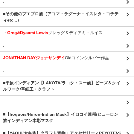
.
■その他のプエブロ族（アコマ・ラグーナ・イスレタ・コチテ
ィetc...）
・
Greg&Dyaami Lewis
グレッグ＆ディアミ・ルイス
.
JONATHAN DAYジョナサンデイ
Oldコインシルバー作品
.
■平原インディアン【LAKOTA/ラコタ・スー族】ビーズ＆クイ
ルワーク/革細工・クラフト
.
■【Iroquois/Huron-Indian Mask】イロコイ連邦/ヒューロン
族インディアン木彫マスク
■【YAQUI/ヤキ族】クラフト置物・アクセサリー＜PEYOTE/ペ