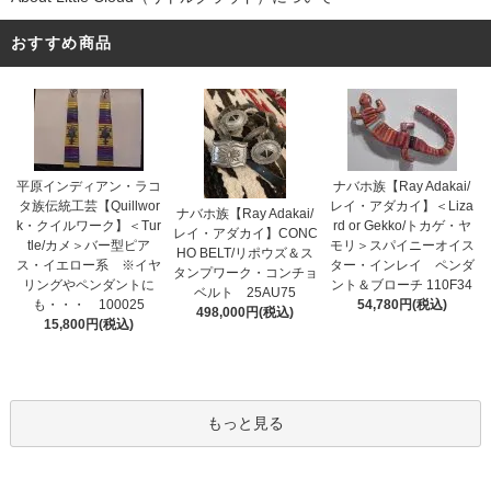
おすすめ商品
平原インディアン・ラコ
ナバホ族【Ray Adakai/
タ族伝統工芸【Quillwor
レイ・アダカイ】＜Liza
ナバホ族【Ray Adakai/
k・クイルワーク】＜Tur
rd or Gekko/トカゲ・ヤ
レイ・アダカイ】CONC
tle/カメ＞バー型ピア
モリ＞スパイニーオイス
HO BELT/リポウズ＆ス
ス・イエロー系 ※イヤ
ター・インレイ ペンダ
タンプワーク・コンチョ
リングやペンダントに
ント＆ブローチ 110F34
ベルト 25AU75
も・・・ 100025
54,780円(税込)
498,000円(税込)
15,800円(税込)
もっと見る