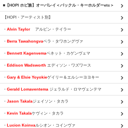
■【HOPI ホピ族】オーバレイ＜バックル・キーホルダーetc＞
【HOPI・アーティスト別】
・
Alvin Taylor
アルビン・テイラー
・
Berra Tawahongva
ベラ・タワホングヴァ
・
Bennett Kagenvema
ベネット・カゲンヴェマ
・
Eddison Wadsworth
エディソン・ワズワース
・
Gary & Elsie Yoyokie
ゲイリー＆エルシーヨヨキー
・
Gerald Lomaventema
ジェラルド・ロマヴェンテマ
・
Jason Takala
ジェイソン・タカラ
・
Kevin Takala
ケヴィン・タカラ
・
Lucion Koinva
ルシオン・コインヴァ