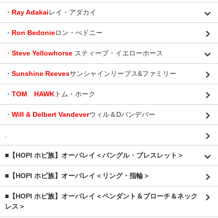
・
Ray Adakai
レイ・アダカイ
・
Ron Bedonie
ロン・べドニー
・
Steve Yellowhorse
スティーブ・イエローホース
・
Sunshine Reeves
サンシャインリーブス&ファミリー
・
TOM HAWK
トム・ホーク
・
Will & Delbert Vandever
ウィル＆Dバンデバー
.
■【HOPI ホピ族】オーバレイ＜バングル・ブレスレット＞
■【HOPI ホピ族】オーバレイ＜リング・指輪＞
■【HOPI ホピ族】オーバレイ＜ペンダント＆ブローチ＆ネック
レス＞