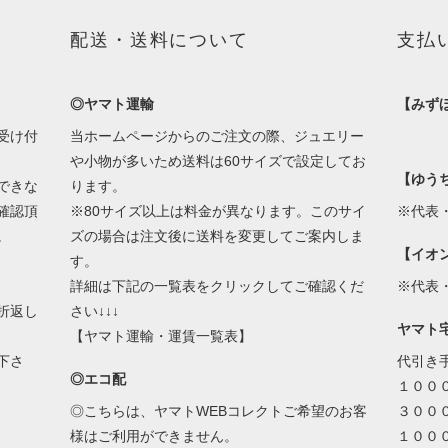
配送・送料について
支払
◎ヤマト運輸
【みず
受け付
当ホームページからのご注文の際、ジュエリー
や小物が多いため送料は60サイズで設定してお
【ゆう
できな
ります。
確認頂
※80サイズ以上は料金が異なります。このサイ
※代表
。
ズの場合は注文後に送料を変更してご案内しま
【イオ
す。
詳細は下記の一覧表をクリックしてご確認くだ
※代表
折返し
さい↓↓↓
ヤマト
【ヤマト運輸・運賃一覧表】
下さ
代引き
◎エコ配
１００
◎こちらは、ヤマトWEBコレクトご希望のお客
３００
様はご利用ができません。
１００