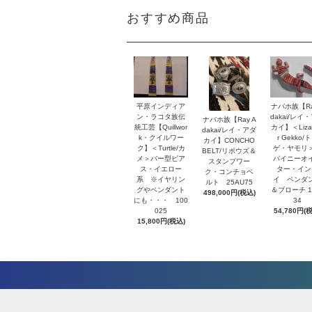
おすすめ商品
平原インディア
ナバホ族【Ra
ン・ラコタ族伝
dakai/レイ
ナバホ族【Ray A
統工芸【Quillwor
カイ】＜Lizar
dakai/レイ・アダ
k・クイルワー
r Gekko/
カイ】CONCHO
ク】＜Turtle/カ
ゲ・ヤモリ
BELT/リポウズ＆
メ＞バー型ピア
パイニーオ
スタンプワー
ス・イエロー
ター・イン
ク・コンチョベ
系 ※イヤリン
イ ペンダ
ルト 25AU75
グやペンダント
＆ブローチ 1
498,000円(税込)
にも・・・ 100
34
025
54,780円(
15,800円(税込)