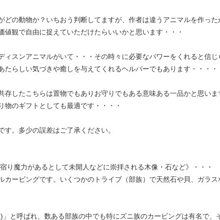
がどの動物か？いちおう判断してますが、作者は違うアニマルを作った
価値観で自由に捉えていただけたらいいかと思います・・・
ディスンアニマルがいて・・・その時々に必要なパワーをくれると信じ
あたらしい気づきや癒しを与えてくれるヘルパーでもあります・・・・
共存したこちらは置物でもありお守りでもある意味ある一品かと思いま
り物のギフトとしても最適です・・・・
です。多少の誤差はご了承ください。
霊が宿り魔力があるとして未開人などに崇拝される木像・石など》・・・
ルカービングです。いくつかのトライブ（部族）で天然石や貝、ガラス
神)」と呼ばれ、数ある部族の中でも特にズニ族のカービングは有名で、