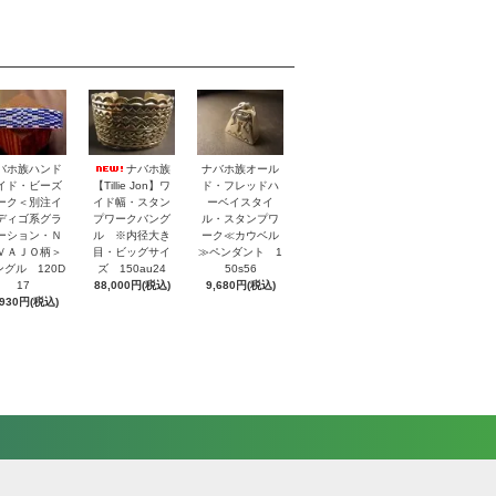
バホ族ハンド
ナバホ族
ナバホ族オール
イド・ビーズ
【Tillie Jon】ワ
ド・フレッドハ
ーク＜別注イ
イド幅・スタン
ーベイスタイ
ディゴ系グラ
プワークバング
ル・スタンプワ
ーション・Ｎ
ル ※内径大き
ーク≪カウベル
ＶＡＪＯ柄＞
目・ビッグサイ
≫ペンダント 1
ングル 120D
ズ 150au24
50s56
17
88,000円(税込)
9,680円(税込)
,930円(税込)