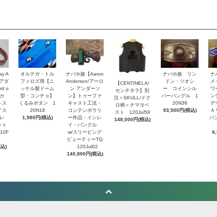
y A
オルテガ・トル
ナバホ族【Aaron
ナバホ族 リン
ナ
・アダ
フィロズ用【ニ
Anderson/アーロ
ドン・ツオシ
メ
【CENTINELA/
d o
ッケル製ドーム
ン アンダーソ
ー コインシル
ワ
センチネラ】別
トカ
型・コンチョ】
ン】トゥーファ
バーバングル 1
ン
注＜SKULL/ドク
＞ス
くるみボタン 1
キャスト工法・
20N36
デ
ロ柄＞チマヨベ
イス
20N18
コンテンポラリ
93,500円(税込)
Ａ
スト 120Jul59
レ
1,980円(税込)
ー作品・インレ
バ
148,000円(税込)
ント
イ・バングル
10F
w/スリーピング
6
ビューティーTQ
税込)
120Jul02
140,800円(税込)