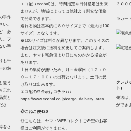
エコ配（ecohai)は、時間指定や日付指定は出来
３００
ませんが、地域によっては他社より割安な価格
の手作
で発送できます。
※カー
さい。
送れる物は基本的に８０サイズまで（最大は100
ど、必
サイズ）となります。
ん。フ
※100サイズは料金が異なります。このサイズの
ない手
場合は注文後に送料を変更してご案内します。
また、ヤマト宅急便より日にちのかかる場合が
りも千
あります。
ーの魅
土日の集荷が無いため、月～金曜日（１２：０
０～１７：００）の出荷となります。土日の受
クレジ
も違う
け取りは出来ます。
ト）
ち忘れ
エコ配の料金表はコチラ↓↓↓
品質と
発送は
https://www.ecohai.co.jp/cargo_delivery_area
ださ
ができ
◎こねこ便420
◎こちらは、ヤマトWEBコレクトご希望のお客
等をさ
様はご利用ができません。