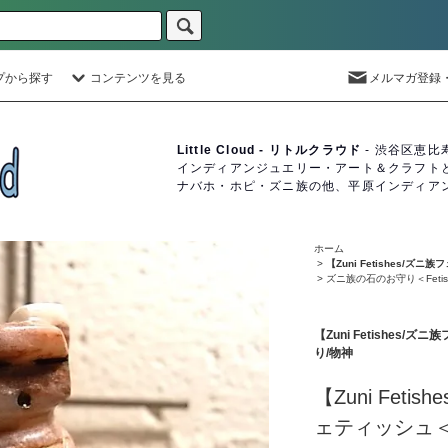
プから探す
コンテンツを見る
メルマガ登録
Little Cloud - リトルクラウド
- 渋谷区恵比
インディアンジュエリー・アート＆クラフト
ナバホ・ホピ・ズニ族の他、平原インディア
ホーム
>
【Zuni Fetishes
>
ズニ族の石のお守り＜Fet
【Zuni Fetishe
り/物神
【Zuni Fet
ェティッシュ＜C