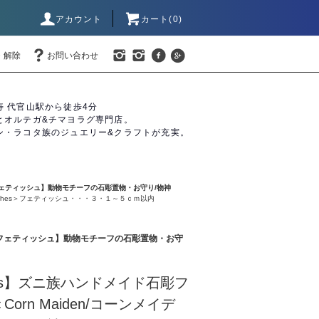
アカウント
カート(0)
・解除
お問い合わせ
寿 代官山駅から徒歩4分
とオルテガ&チマヨラグ専門店。
ン・ラコタ族のジュエリー&クラフトが充実。
/ズニ族フェティッシュ】動物モチーフの石彫置物・お守り/物神
ishes＞フェティッシュ・・・３・１～５ｃｍ以内
s/ズニ族フェティッシュ】動物モチーフの石彫置物・お守
ishes】ズニ族ハンドメイド石彫フ
orn Maiden/コーンメイデ