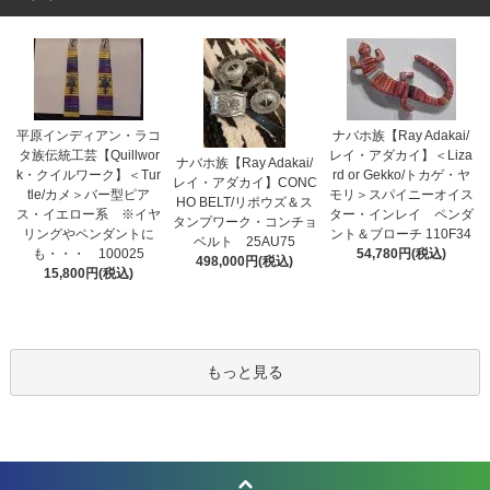
平原インディアン・ラコ
ナバホ族【Ray Adakai/
タ族伝統工芸【Quillwor
レイ・アダカイ】＜Liza
ナバホ族【Ray Adakai/
k・クイルワーク】＜Tur
rd or Gekko/トカゲ・ヤ
レイ・アダカイ】CONC
tle/カメ＞バー型ピア
モリ＞スパイニーオイス
HO BELT/リポウズ＆ス
ス・イエロー系 ※イヤ
ター・インレイ ペンダ
タンプワーク・コンチョ
リングやペンダントに
ント＆ブローチ 110F34
ベルト 25AU75
も・・・ 100025
54,780円(税込)
498,000円(税込)
15,800円(税込)
もっと見る