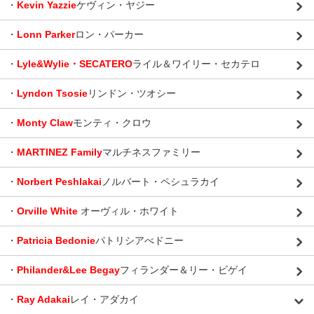
・
Kevin Yazzie
ケヴィン・ヤジー
・
Lonn Parker
ロン・パーカー
・
Lyle&Wylie・SECATERO
ライル＆ワイリー・セカテロ
・
Lyndon Tsosie
リンドン・ツオシー
・
Monty Claw
モンティ・クロウ
・
MARTINEZ Family
マルチネスファミリー
・
Norbert Peshlakai
ノルバート・ペシュラカイ
・
Orville White
オーヴィル・ホワイト
・
Patricia Bedonie
パトリシアべドニー
・
Philander&Lee Begay
フィランダー＆リー・ビゲイ
・
Ray Adakai
レイ・アダカイ