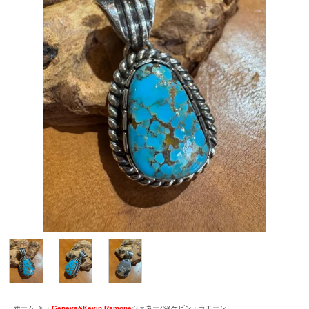
ホーム
>
・
Geneva&Kevin Ramone
ジェネーバ&ケビン・ラモーン