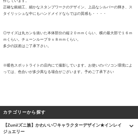
作しています。
正確な銀細工、細かなスタンプワークのデザイン、上品なシルバーの輝き、ス
タイリッシュな中にもハンドメイドならではの質感も・・・・
◎サイズは丸カンを抜いた本体部分の縦２０ｍｍくらい、横の最大部で１６ｍ
ｍくらい。チェーンループ９ｘ８ｍｍくらい。
多少の誤差はご了承下さい。
※暖色スポットライトの店内にて撮影しています。お使いのパソコン環境によ
っては、色合いが多少異なる場合がございます。予めご了承下さい
カテゴリーから探す
【Zuni/ズニ族】かわいい♡キャラクターデザイン★インレイ
ジュエリー