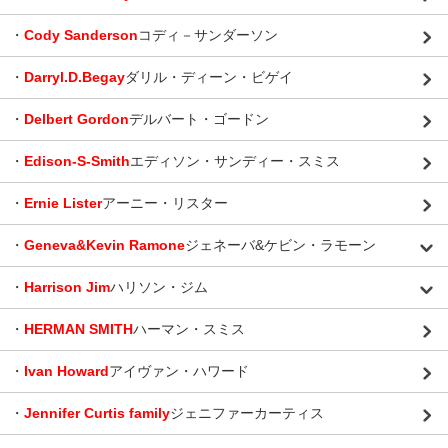
・
Cody Sanderson
コディ－サンダーソン
・
Darryl.D.Begay
ダリル・ディーン・ビゲイ
・
Delbert Gordon
デルバート・ゴードン
・
Edison-S-Smith
エディソン・サンディー・スミス
・
Ernie Lister
アーニー・リスター
・
Geneva&Kevin Ramone
ジェネーバ&ケビン・ラモーン
・
Harrison Jim
ハリソン・ジム
・
HERMAN SMITH
ハーマン・スミス
・
Ivan Howard
アイヴァン・ハワード
・
Jennifer Curtis family
ジェニファーカーティス