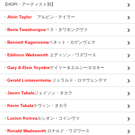
【HOPI・アーティスト別】
・
Alvin Taylor
アルビン・テイラー
・
Berra Tawahongva
ベラ・タワホングヴァ
・
Bennett Kagenvema
ベネット・カゲンヴェマ
・
Eddison Wadsworth
エディソン・ワズワース
・
Gary & Elsie Yoyokie
ゲイリー＆エルシーヨヨキー
・
Gerald Lomaventema
ジェラルド・ロマヴェンテマ
・
Jason Takala
ジェイソン・タカラ
・
Kevin Takala
ケヴィン・タカラ
・
Lucion Koinva
ルシオン・コインヴァ
・
Ronald Wadsworth
ロナルド・ワズワース