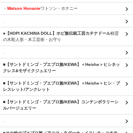
・
Watson Honanie
ワトソン・ホナニー
.
●【HOPI KACHINA DOLL】ホピ族伝統工芸カチナドール
精霊
の木彫人形・木工芸術・お守り
.
■【サントドミンゴ・プエブロ族/KEWA】＜Heishe＞ヒシネッ
クレス&モザイクジュエリー
■【サントドミンゴ・プエブロ族/KEWA】＜Heishe＞ヒシ・ブ
レスレット/アンクレット
■【サントドミンゴ・プエブロ族/KEWA】コンテンポラリーシ
ルバージュエリー
.