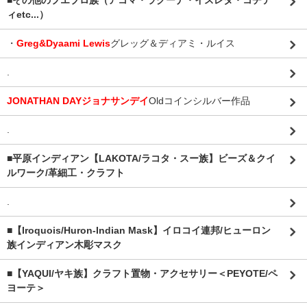
■その他のプエブロ族（アコマ・ラグーナ・イスレタ・コチテ
ィetc...）
・
Greg&Dyaami Lewis
グレッグ＆ディアミ・ルイス
.
JONATHAN DAYジョナサンデイ
Oldコインシルバー作品
.
■平原インディアン【LAKOTA/ラコタ・スー族】ビーズ＆クイ
ルワーク/革細工・クラフト
.
■【Iroquois/Huron-Indian Mask】イロコイ連邦/ヒューロン
族インディアン木彫マスク
■【YAQUI/ヤキ族】クラフト置物・アクセサリー＜PEYOTE/ペ
ヨーテ＞