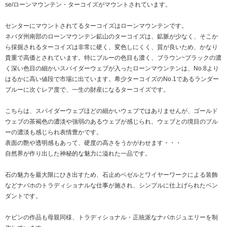
se/ローンマウンテン・ターコイズがマウントされています。
センターにマウントされてるターコイズはローンマウンテンです。
ネバダ州南部のローンマウンテン鉱山のターコイズは、鉱脈が少なく、そこか
ら採掘されるターコイズは非常に硬く、変色しにくく、質が良いため、かなり
貴重で高価とされています。特にブルーの色目も濃く、ブラウン~ブラックの濃
く深い色目の細かいスパイダーウェブが入ったローンマウンテンは、No.8より
はるかに高い値段で市場に出ています。希少ターコイズのNo.1であるランダー
ブルーに次ぐレア度で、一生の財産になるターコイズです。
こちらは、スパイダーウェブほどの細かいウェブではありませんが、ゴールド
ウェブの茶褐色の濃淡や強弱のあるウェブが感じられ、ウェブとの境目のブル
ーの濃淡も感じられ表情豊かです。
表面の艶や透明感もあって、硬度の高さをうかがわせます・・・
自然界が作り出した神秘的な魅力に溢れた一品です。
石の魅力を最大限にひき出すため、石止めベゼルとワイヤーワークによる装飾
などナバホのトラディショナルな仕事が施され、シンプルに仕上げられたペン
ダントです。
ケビンの作品も母親同様、トラディショナル・正統派なナバホジュエリーを制