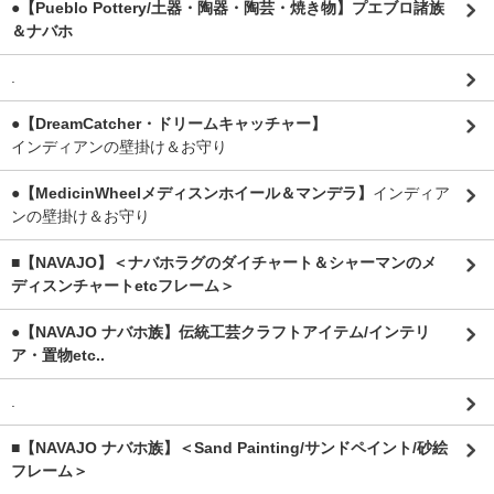
●【Pueblo Pottery/土器・陶器・陶芸・焼き物】プエブロ諸族
＆ナバホ
.
●【DreamCatcher・ドリームキャッチャー】
インディアンの壁掛け＆お守り
●【MedicinWheelメディスンホイール＆マンデラ】
インディア
ンの壁掛け＆お守り
■【NAVAJO】＜ナバホラグのダイチャート＆シャーマンのメ
ディスンチャートetcフレーム＞
●【NAVAJO ナバホ族】伝統工芸クラフトアイテム/インテリ
ア・置物etc..
.
■【NAVAJO ナバホ族】＜Sand Painting/サンドペイント/砂絵
フレーム＞