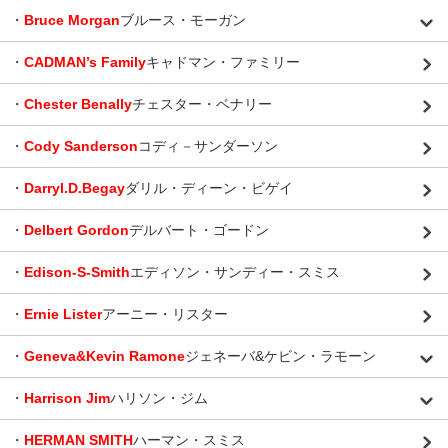
・
Bruce Morgan
ブルース・モーガン
・
CADMAN’s Family
キャドマン・ファミリー
・
Chester Benally
チェスター・ベナリー
・
Cody Sanderson
コディ－サンダーソン
・
Darryl.D.Begay
ダリル・ディーン・ビゲイ
・
Delbert Gordon
デルバート・ゴードン
・
Edison-S-Smith
エディソン・サンディー・スミス
・
Ernie Lister
アーニー・リスター
・
Geneva&Kevin Ramone
ジェネーバ&ケビン・ラモーン
・
Harrison Jim
ハリソン・ジム
・
HERMAN SMITH
ハーマン・スミス