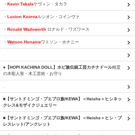
・
Kevin Takala
ケヴィン・タカラ
・
Lucion Koinva
ルシオン・コインヴァ
・
Ronald Wadsworth
ロナルド・ワズワース
・
Watson Honanie
ワトソン・ホナニー
.
●【HOPI KACHINA DOLL】ホピ族伝統工芸カチナドール
精霊
の木彫人形・木工芸術・お守り
.
■【サントドミンゴ・プエブロ族/KEWA】＜Heishe＞ヒシネッ
クレス&モザイクジュエリー
■【サントドミンゴ・プエブロ族/KEWA】＜Heishe＞ヒシ・ブ
レスレット/アンクレット