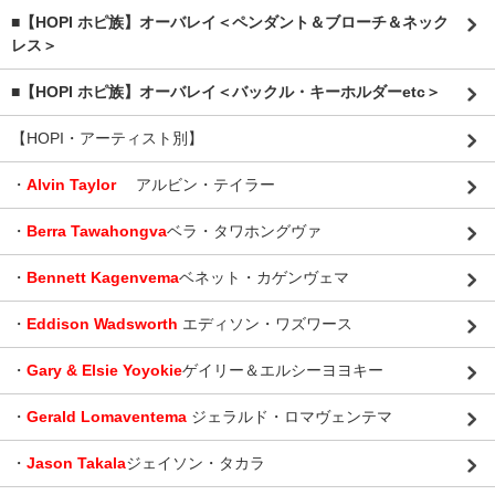
■【HOPI ホピ族】オーバレイ＜ペンダント＆ブローチ＆ネック
レス＞
■【HOPI ホピ族】オーバレイ＜バックル・キーホルダーetc＞
【HOPI・アーティスト別】
・
Alvin Taylor
アルビン・テイラー
・
Berra Tawahongva
ベラ・タワホングヴァ
・
Bennett Kagenvema
ベネット・カゲンヴェマ
・
Eddison Wadsworth
エディソン・ワズワース
・
Gary & Elsie Yoyokie
ゲイリー＆エルシーヨヨキー
・
Gerald Lomaventema
ジェラルド・ロマヴェンテマ
・
Jason Takala
ジェイソン・タカラ