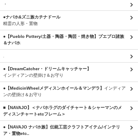
・
●ナバホ&ズニ族カチナドール
精霊の人形・置物
●【Pueblo Pottery/土器・陶器・陶芸・焼き物】プエブロ諸族
＆ナバホ
.
●【DreamCatcher・ドリームキャッチャー】
インディアンの壁掛け＆お守り
●【MedicinWheelメディスンホイール＆マンデラ】
インディア
ンの壁掛け＆お守り
■【NAVAJO】＜ナバホラグのダイチャート＆シャーマンのメ
ディスンチャートetcフレーム＞
●【NAVAJO ナバホ族】伝統工芸クラフトアイテム/インテリ
ア・置物etc..