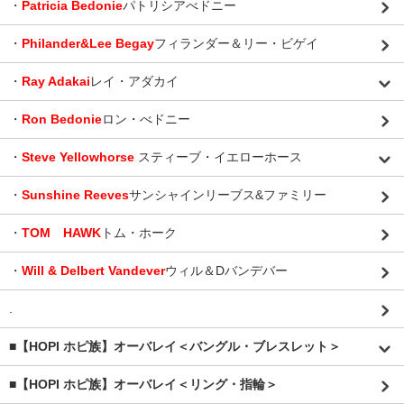
・
Patricia Bedonie
パトリシアべドニー
・
Philander&Lee Begay
フィランダー＆リー・ビゲイ
・
Ray Adakai
レイ・アダカイ
・
Ron Bedonie
ロン・べドニー
・
Steve Yellowhorse
スティーブ・イエローホース
・
Sunshine Reeves
サンシャインリーブス&ファミリー
・
TOM HAWK
トム・ホーク
・
Will & Delbert Vandever
ウィル＆Dバンデバー
.
■【HOPI ホピ族】オーバレイ＜バングル・ブレスレット＞
■【HOPI ホピ族】オーバレイ＜リング・指輪＞