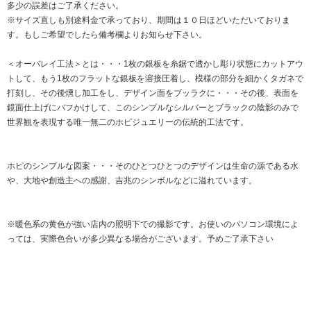
多少の誤差はご了承ください。
※サイズ直しも別途料金で承っており、期間は１０日ほどいただいておりま
す。もしご希望でしたら備考欄よりお知らせ下さい。
＜オーバレイ工法＞とは・・・1枚の銀板を糸鋸で透かし彫り状態にカットアウ
トして、もう1枚のフラットな銀板を溶接圧着し、模様の部分を細かくタガネで
打刻し、その後燻し加工をし、デザイン面をブッラクに・・・その後、表面を
鏡面仕上げにバフかけして、このシンプルなシルバーとブラックの陰影のみで
世界観を表現する唯一無二のホピジュエリーの伝統的工法です。
ホピのシンプルな図案・・・そのひとつひとつのデザインは生命の源である水
や、大地や創造主への感謝、吉兆のシンボルなどに溢れています。
※暖色系の黄色が強い店内の照明下での撮影です。お使いのパソコン環境によ
っては、実際色合いが多少異なる場合がございます。予めご了承下さい