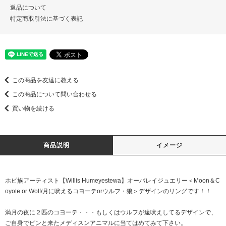
返品について
特定商取引法に基づく表記
この商品を友達に教える
この商品について問い合わせる
買い物を続ける
商品説明
イメージ
ホピ族アーティスト【Willis Humeyestewa】オーバレイジュエリー＜Moon＆C
oyote or Wolf/月に吠えるコヨーテorウルフ・狼＞デザインのリングです！！
満月の夜に２匹のコヨーテ・・・もしくはウルフが遠吠えしてるデザインで、
ご自身でピンと来たメディスンアニマルに当てはめてみて下さい。