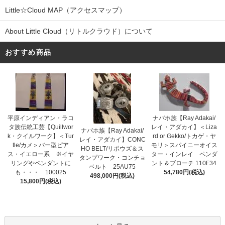
Little☆Cloud MAP（アクセスマップ）
About Little Cloud（リトルクラウド）について
おすすめ商品
平原インディアン・ラコ
ナバホ族【Ray Adakai/
タ族伝統工芸【Quillwor
レイ・アダカイ】＜Liza
ナバホ族【Ray Adakai/
k・クイルワーク】＜Tur
rd or Gekko/トカゲ・ヤ
レイ・アダカイ】CONC
tle/カメ＞バー型ピア
モリ＞スパイニーオイス
HO BELT/リポウズ＆ス
ス・イエロー系 ※イヤ
ター・インレイ ペンダ
タンプワーク・コンチョ
リングやペンダントに
ント＆ブローチ 110F34
ベルト 25AU75
も・・・ 100025
54,780円(税込)
498,000円(税込)
15,800円(税込)