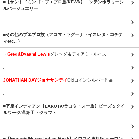
■【サントドミンゴ・プエブロ族/KEWA】コンテンポラリーシ
ルバージュエリー
.
■その他のプエブロ族（アコマ・ラグーナ・イスレタ・コチテ
ィetc...）
・
Greg&Dyaami Lewis
グレッグ＆ディアミ・ルイス
.
JONATHAN DAYジョナサンデイ
Oldコインシルバー作品
.
■平原インディアン【LAKOTA/ラコタ・スー族】ビーズ＆クイ
ルワーク/革細工・クラフト
.
■【Iroquois/Huron-Indian Mask】イロコイ連邦/ヒューロン