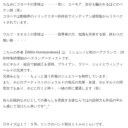
ちなみにコヨーテの意味は・・・・笑い、ユーモア、自分も騙されるほどのペ
テン師（笑）
コヨーテは動物界のトリックスター的存在でインディアン諸部族からリスペク
トされています。
ウルフ・オオカミの意味は・・・・指導者の力、知識を共有する術、終わりの
無い旅・・・・
こちらの作者【Willis Humeyestewa】は、ミションノビ村のベアクランで、19
83年制作開始のベテランアーティストです。
ホピギルド・組合で銀細工を習得。ブライアン、ラリー、ジェイとウィンフィ
ールドの兄弟です。
兄弟みんな・・・ちょっと違う作風のジュエリーを制作しています。
また、ホピのアーティストのジェラルドの地元の先輩・友達、ホピギルドの同
窓生でもあり、ホピに行くと時々、一緒の所に遭遇します（笑）
自ら伝統的なホピとしての暮らしを実践する彼ならではの説得力も作品の中か
ら感じて頂けたら幸いです^_^
◎サイズは１７・５号。リングのバンド部分１１ｍｍくらいです。