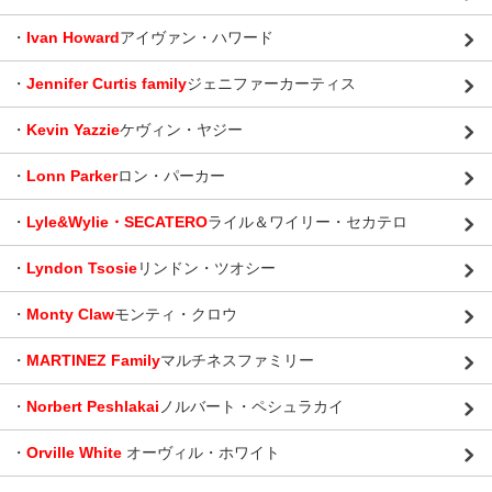
・
Ivan Howard
アイヴァン・ハワード
・
Jennifer Curtis family
ジェニファーカーティス
・
Kevin Yazzie
ケヴィン・ヤジー
・
Lonn Parker
ロン・パーカー
・
Lyle&Wylie・SECATERO
ライル＆ワイリー・セカテロ
・
Lyndon Tsosie
リンドン・ツオシー
・
Monty Claw
モンティ・クロウ
・
MARTINEZ Family
マルチネスファミリー
・
Norbert Peshlakai
ノルバート・ペシュラカイ
・
Orville White
オーヴィル・ホワイト