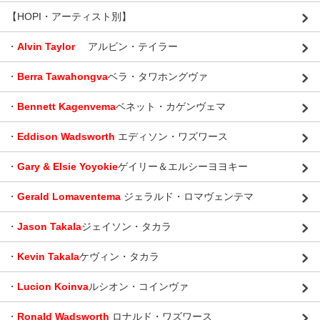
【HOPI・アーティスト別】
・
Alvin Taylor
アルビン・テイラー
・
Berra Tawahongva
ベラ・タワホングヴァ
・
Bennett Kagenvema
ベネット・カゲンヴェマ
・
Eddison Wadsworth
エディソン・ワズワース
・
Gary & Elsie Yoyokie
ゲイリー＆エルシーヨヨキー
・
Gerald Lomaventema
ジェラルド・ロマヴェンテマ
・
Jason Takala
ジェイソン・タカラ
・
Kevin Takala
ケヴィン・タカラ
・
Lucion Koinva
ルシオン・コインヴァ
・
Ronald Wadsworth
ロナルド・ワズワース