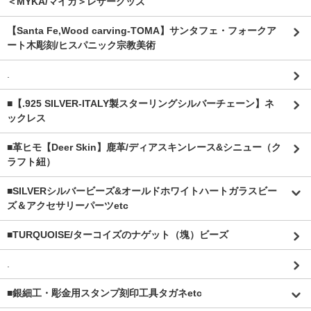
＜MYKA/マイカ＞レザーグッズ
【Santa Fe,Wood carving-TOMA】サンタフェ・フォークア
ート木彫刻/ヒスパニック宗教美術
.
■【.925 SILVER-ITALY製スターリングシルバーチェーン】ネ
ックレス
■革ヒモ【Deer Skin】鹿革/ディアスキンレース&シニュー（ク
ラフト紐）
■SILVERシルバービーズ&オールドホワイトハートガラスビー
ズ＆アクセサリーパーツetc
■TURQUOISE/ターコイズのナゲット（塊）ビーズ
.
■銀細工・彫金用スタンプ刻印工具タガネetc