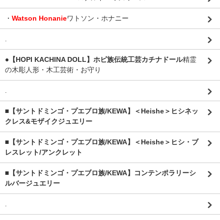
・
Watson Honanie
ワトソン・ホナニー
.
●【HOPI KACHINA DOLL】ホピ族伝統工芸カチナドール
精霊
の木彫人形・木工芸術・お守り
.
■【サントドミンゴ・プエブロ族/KEWA】＜Heishe＞ヒシネッ
クレス&モザイクジュエリー
■【サントドミンゴ・プエブロ族/KEWA】＜Heishe＞ヒシ・ブ
レスレット/アンクレット
■【サントドミンゴ・プエブロ族/KEWA】コンテンポラリーシ
ルバージュエリー
.