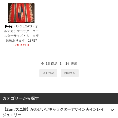
＜ORTEGA’S＞オ
ルテガチマヨラグ コー
スターサイズＸＳ ※複
数枚あります 18F27
SOLD OUT
16
1
16
全
商品
-
表示
< Prev
Next >
カテゴリーから探す
【Zuni/ズニ族】かわいい♡キャラクターデザイン★インレイ
ジュエリー