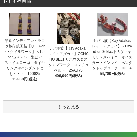
おすすめ商品
平原インディアン・ラコ
ナバホ族【Ray Adakai/
タ族伝統工芸【Quillwor
レイ・アダカイ】＜Liza
ナバホ族【Ray Adakai/
k・クイルワーク】＜Tur
rd or Gekko/トカゲ・ヤ
レイ・アダカイ】CONC
tle/カメ＞バー型ピア
モリ＞スパイニーオイス
HO BELT/リポウズ＆ス
ス・イエロー系 ※イヤ
ター・インレイ ペンダ
タンプワーク・コンチョ
リングやペンダントに
ント＆ブローチ 110F34
ベルト 25AU75
も・・・ 100025
54,780円(税込)
498,000円(税込)
15,800円(税込)
もっと見る