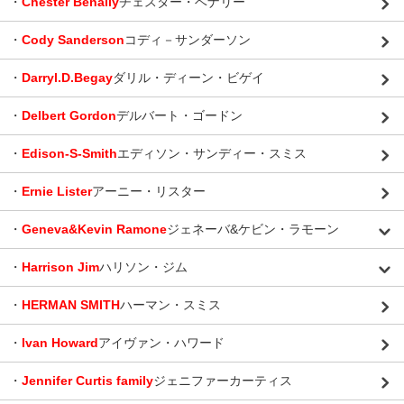
・
Chester Benally
チェスター・ベナリー
・
Cody Sanderson
コディ－サンダーソン
・
Darryl.D.Begay
ダリル・ディーン・ビゲイ
・
Delbert Gordon
デルバート・ゴードン
・
Edison-S-Smith
エディソン・サンディー・スミス
・
Ernie Lister
アーニー・リスター
・
Geneva&Kevin Ramone
ジェネーバ&ケビン・ラモーン
・
Harrison Jim
ハリソン・ジム
・
HERMAN SMITH
ハーマン・スミス
・
Ivan Howard
アイヴァン・ハワード
・
Jennifer Curtis family
ジェニファーカーティス