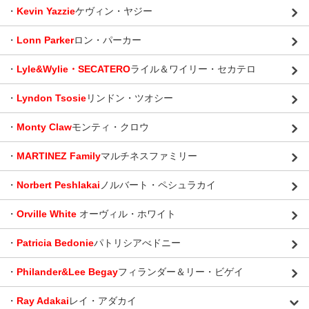
・
Kevin Yazzie
ケヴィン・ヤジー
・
Lonn Parker
ロン・パーカー
・
Lyle&Wylie・SECATERO
ライル＆ワイリー・セカテロ
・
Lyndon Tsosie
リンドン・ツオシー
・
Monty Claw
モンティ・クロウ
・
MARTINEZ Family
マルチネスファミリー
・
Norbert Peshlakai
ノルバート・ペシュラカイ
・
Orville White
オーヴィル・ホワイト
・
Patricia Bedonie
パトリシアべドニー
・
Philander&Lee Begay
フィランダー＆リー・ビゲイ
・
Ray Adakai
レイ・アダカイ