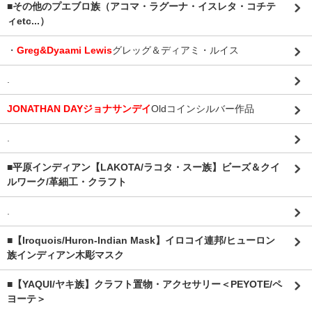
■その他のプエブロ族（アコマ・ラグーナ・イスレタ・コチテ
ィetc...）
・
Greg&Dyaami Lewis
グレッグ＆ディアミ・ルイス
.
JONATHAN DAYジョナサンデイ
Oldコインシルバー作品
.
■平原インディアン【LAKOTA/ラコタ・スー族】ビーズ＆クイ
ルワーク/革細工・クラフト
.
■【Iroquois/Huron-Indian Mask】イロコイ連邦/ヒューロン
族インディアン木彫マスク
■【YAQUI/ヤキ族】クラフト置物・アクセサリー＜PEYOTE/ペ
ヨーテ＞