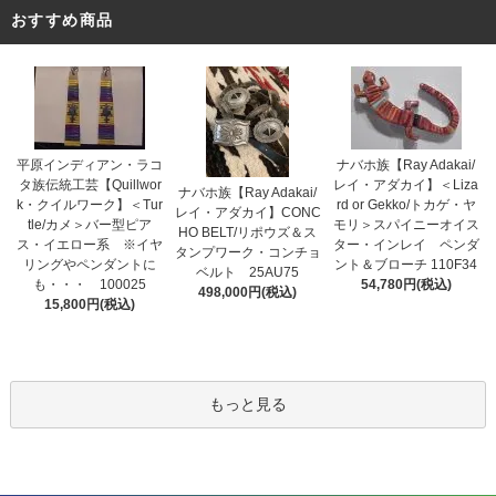
おすすめ商品
平原インディアン・ラコ
ナバホ族【Ray Adakai/
タ族伝統工芸【Quillwor
レイ・アダカイ】＜Liza
ナバホ族【Ray Adakai/
k・クイルワーク】＜Tur
rd or Gekko/トカゲ・ヤ
レイ・アダカイ】CONC
tle/カメ＞バー型ピア
モリ＞スパイニーオイス
HO BELT/リポウズ＆ス
ス・イエロー系 ※イヤ
ター・インレイ ペンダ
タンプワーク・コンチョ
リングやペンダントに
ント＆ブローチ 110F34
ベルト 25AU75
も・・・ 100025
54,780円(税込)
498,000円(税込)
15,800円(税込)
もっと見る