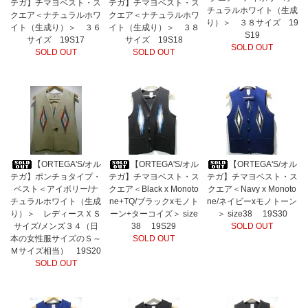
テガ】チマヨベスト・ス
テガ】チマヨベスト・ス
チュラルホワイト（生成
クエア＜ナチュラルホワ
クエア＜ナチュラルホワ
り）＞ ３８サイズ 19
イト（生成り）＞ ３６
イト（生成り）＞ ３８
S19
サイズ 19S17
サイズ 19S18
SOLD OUT
SOLD OUT
SOLD OUT
【ORTEGA'S/オル
【ORTEGA'S/オル
【ORTEGA'S/オル
テガ】ポンチョタイプ・
テガ】チマヨベスト・ス
テガ】チマヨベスト・ス
ベスト＜アイボリー/ナ
クエア＜Black x Monoto
クエア＜Navy x Monoto
チュラルホワイト（生成
ne+TQ/ブラックxモノト
ne/ネイビーxモノトーン
り）＞ レディースＸＳ
ーン+ターコイズ＞ size
＞ size38 19S30
サイズ/メンズ３４（日
38 19S29
SOLD OUT
本の女性服サイズのＳ～
SOLD OUT
Ｍサイズ相当） 19S20
SOLD OUT