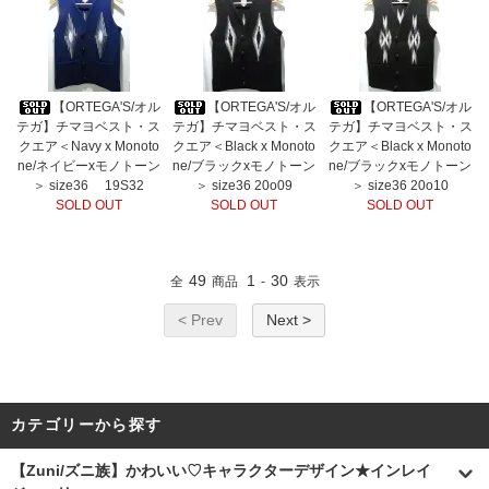
【ORTEGA'S/オル
【ORTEGA'S/オル
【ORTEGA'S/オル
テガ】チマヨベスト・ス
テガ】チマヨベスト・ス
テガ】チマヨベスト・ス
クエア＜Navy x Monoto
クエア＜Black x Monoto
クエア＜Black x Monoto
ne/ネイビーxモノトーン
ne/ブラックxモノトーン
ne/ブラックxモノトーン
＞ size36 19S32
＞ size36 20o09
＞ size36 20o10
SOLD OUT
SOLD OUT
SOLD OUT
49
1
30
全
商品
-
表示
< Prev
Next >
カテゴリーから探す
【Zuni/ズニ族】かわいい♡キャラクターデザイン★インレイ