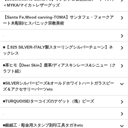
＜MYKA/マイカ＞レザーグッズ
【Santa Fe,Wood carving-TOMA】サンタフェ・フォークア
ート木彫刻/ヒスパニック宗教美術
.
■【.925 SILVER-ITALY製スターリングシルバーチェーン】ネ
ックレス
■革ヒモ【Deer Skin】鹿革/ディアスキンレース&シニュー（ク
ラフト紐）
■SILVERシルバービーズ&オールドホワイトハートガラスビー
ズ＆アクセサリーパーツetc
■TURQUOISE/ターコイズのナゲット（塊）ビーズ
.
■銀細工・彫金用スタンプ刻印工具タガネetc