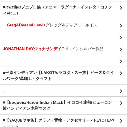
■その他のプエブロ族（アコマ・ラグーナ・イスレタ・コチテ
ィetc...）
・
Greg&Dyaami Lewis
グレッグ＆ディアミ・ルイス
.
JONATHAN DAYジョナサンデイ
Oldコインシルバー作品
.
■平原インディアン【LAKOTA/ラコタ・スー族】ビーズ＆クイ
ルワーク/革細工・クラフト
.
■【Iroquois/Huron-Indian Mask】イロコイ連邦/ヒューロン
族インディアン木彫マスク
■【YAQUI/ヤキ族】クラフト置物・アクセサリー＜PEYOTE/ペ
ヨーテ＞