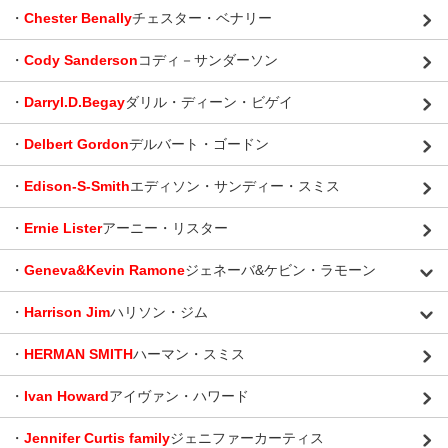
・
Chester Benally
チェスター・ベナリー
・
Cody Sanderson
コディ－サンダーソン
・
Darryl.D.Begay
ダリル・ディーン・ビゲイ
・
Delbert Gordon
デルバート・ゴードン
・
Edison-S-Smith
エディソン・サンディー・スミス
・
Ernie Lister
アーニー・リスター
・
Geneva&Kevin Ramone
ジェネーバ&ケビン・ラモーン
・
Harrison Jim
ハリソン・ジム
・
HERMAN SMITH
ハーマン・スミス
・
Ivan Howard
アイヴァン・ハワード
・
Jennifer Curtis family
ジェニファーカーティス