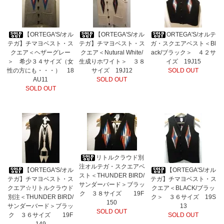
【ORTEGA'S/オル
【ORTEGA'S/オル
ORTEGA'S/オルテ
テガ】チマヨベスト・ス
テガ】チマヨベスト・ス
ガ・スクエアベスト＜Bl
クエア＜ヘザーグレー
クエア＜Nutural White/
ack/ブラック＞ ４２サ
＞ 希少３４サイズ（女
生成りホワイト＞ ３８
イズ 19J15
性の方にも・・・） 18
サイズ 19J12
SOLD OUT
AU11
SOLD OUT
SOLD OUT
リトルクラウド別
注オルテガ・スクエアベ
【ORTEGA'S/オル
【ORTEGA'S/オル
スト＜THUNDER BIRD/
テガ】チマヨベスト・ス
テガ】チマヨベスト・ス
サンダーバード＞ブラッ
クエア☆リトルクラウド
クエア＜BLACK/ブラッ
ク ３８サイズ 19F
別注＜THUNDER BIRD/
ク＞ ３６サイズ 19S
150
サンダーバード＞ブラッ
13
SOLD OUT
ク ３６サイズ 19F
SOLD OUT