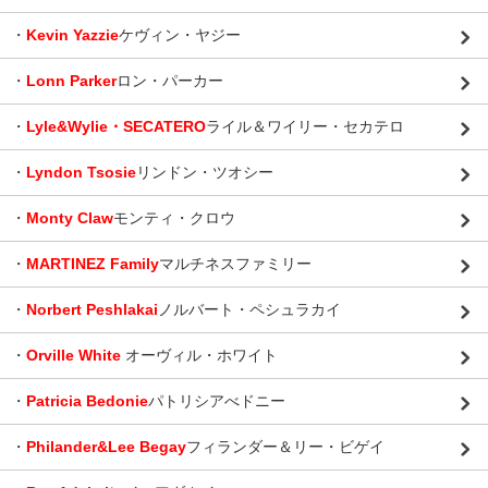
・
Kevin Yazzie
ケヴィン・ヤジー
・
Lonn Parker
ロン・パーカー
・
Lyle&Wylie・SECATERO
ライル＆ワイリー・セカテロ
・
Lyndon Tsosie
リンドン・ツオシー
・
Monty Claw
モンティ・クロウ
・
MARTINEZ Family
マルチネスファミリー
・
Norbert Peshlakai
ノルバート・ペシュラカイ
・
Orville White
オーヴィル・ホワイト
・
Patricia Bedonie
パトリシアべドニー
・
Philander&Lee Begay
フィランダー＆リー・ビゲイ