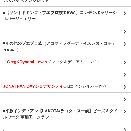
レスレット/アンクレット
■【サントドミンゴ・プエブロ族/KEWA】コンテンポラリーシ
ルバージュエリー
.
■その他のプエブロ族（アコマ・ラグーナ・イスレタ・コチテ
ィetc...）
・
Greg&Dyaami Lewis
グレッグ＆ディアミ・ルイス
.
JONATHAN DAYジョナサンデイ
Oldコインシルバー作品
.
■平原インディアン【LAKOTA/ラコタ・スー族】ビーズ＆クイ
ルワーク/革細工・クラフト
.