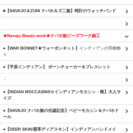
■【NAVAJO＆ZUNI ナバホ＆ズ二族】時計のウォッチバンド
.
★Navajo Beads work★ナバホ族ビーズワーク細工
●【WAR BONNET★ウォーボンネット】
インディアンの羽根飾
り
●【平原インディアン】 ボーンチョーカー＆ブレスレット
・
●【INDIAN MOCCASINS☆インディアンモカシン・靴】大人サ
イズ
●【NAVAJO ナバホ族の生誕記念】ベビーモカシン＆ナバホド
ール
●【DEER SKIN/鹿革ディアスキン】インディアンハンドメイ