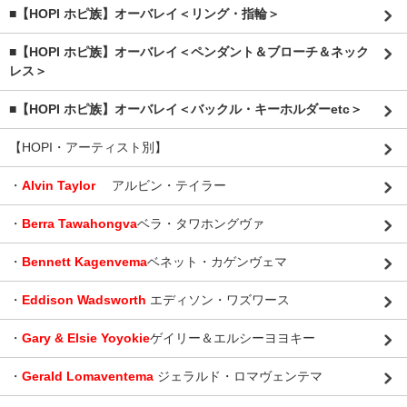
■【HOPI ホピ族】オーバレイ＜リング・指輪＞
■【HOPI ホピ族】オーバレイ＜ペンダント＆ブローチ＆ネック
レス＞
■【HOPI ホピ族】オーバレイ＜バックル・キーホルダーetc＞
【HOPI・アーティスト別】
・
Alvin Taylor
アルビン・テイラー
・
Berra Tawahongva
ベラ・タワホングヴァ
・
Bennett Kagenvema
ベネット・カゲンヴェマ
・
Eddison Wadsworth
エディソン・ワズワース
・
Gary & Elsie Yoyokie
ゲイリー＆エルシーヨヨキー
・
Gerald Lomaventema
ジェラルド・ロマヴェンテマ