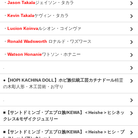
・
Jason Takala
ジェイソン・タカラ
・
Kevin Takala
ケヴィン・タカラ
・
Lucion Koinva
ルシオン・コインヴァ
・
Ronald Wadsworth
ロナルド・ワズワース
・
Watson Honanie
ワトソン・ホナニー
.
●【HOPI KACHINA DOLL】ホピ族伝統工芸カチナドール
精霊
の木彫人形・木工芸術・お守り
.
■【サントドミンゴ・プエブロ族/KEWA】＜Heishe＞ヒシネッ
クレス&モザイクジュエリー
■【サントドミンゴ・プエブロ族/KEWA】＜Heishe＞ヒシ・ブ