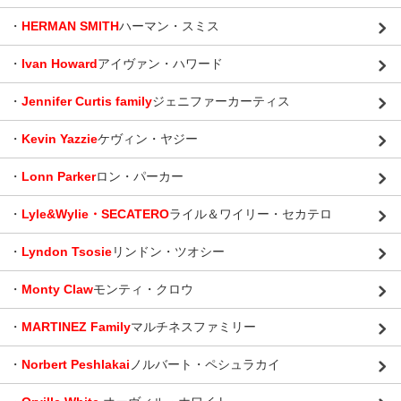
・
HERMAN SMITH
ハーマン・スミス
・
Ivan Howard
アイヴァン・ハワード
・
Jennifer Curtis family
ジェニファーカーティス
・
Kevin Yazzie
ケヴィン・ヤジー
・
Lonn Parker
ロン・パーカー
・
Lyle&Wylie・SECATERO
ライル＆ワイリー・セカテロ
・
Lyndon Tsosie
リンドン・ツオシー
・
Monty Claw
モンティ・クロウ
・
MARTINEZ Family
マルチネスファミリー
・
Norbert Peshlakai
ノルバート・ペシュラカイ