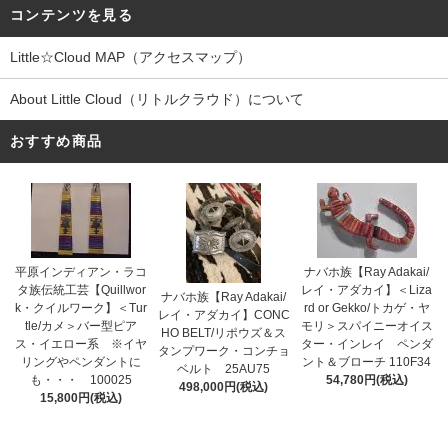
コンテンツを見る
Little☆Cloud MAP（アクセスマップ）
About Little Cloud（リトルクラウド）について
おすすめ商品
平原インディアン・ラコ
ナバホ族【Ray Adakai/
タ族伝統工芸【Quillwor
レイ・アダカイ】＜Liza
ナバホ族【Ray Adakai/
k・クイルワーク】＜Tur
rd or Gekko/トカゲ・ヤ
レイ・アダカイ】CONC
tle/カメ＞バー型ピア
モリ＞スパイニーオイス
HO BELT/リポウズ＆ス
ス・イエロー系 ※イヤ
ター・インレイ ペンダ
タンプワーク・コンチョ
リングやペンダントに
ント＆ブローチ 110F34
ベルト 25AU75
も・・・ 100025
54,780円(税込)
498,000円(税込)
15,800円(税込)