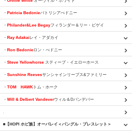
・
Orville White
オーヴィル・ホワイト
・
Patricia Bedonie
パトリシアべドニー
・
Philander&Lee Begay
フィランダー＆リー・ビゲイ
・
Ray Adakai
レイ・アダカイ
・
Ron Bedonie
ロン・べドニー
・
Steve Yellowhorse
スティーブ・イエローホース
・
Sunshine Reeves
サンシャインリーブス&ファミリー
・
TOM HAWK
トム・ホーク
・
Will & Delbert Vandever
ウィル＆Dバンデバー
.
■【HOPI ホピ族】オーバレイ＜バングル・ブレスレット＞