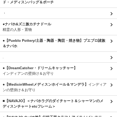
ド・メディスンバッグ＆ポーチ
・
●ナバホ&ズニ族カチナドール
精霊の人形・置物
●【Pueblo Pottery/土器・陶器・陶芸・焼き物】プエブロ諸族
＆ナバホ
.
●【DreamCatcher・ドリームキャッチャー】
インディアンの壁掛け＆お守り
●【MedicinWheelメディスンホイール＆マンデラ】
インディア
ンの壁掛け＆お守り
■【NAVAJO】＜ナバホラグのダイチャート＆シャーマンのメ
ディスンチャートetcフレーム＞