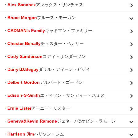
・
Alex Sanchez
アレックス・サンチェス
・
Bruce Morgan
ブルース・モーガン
・
CADMAN’s Family
キャドマン・ファミリー
・
Chester Benally
チェスター・ベナリー
・
Cody Sanderson
コディ－サンダーソン
・
Darryl.D.Begay
ダリル・ディーン・ビゲイ
・
Delbert Gordon
デルバート・ゴードン
・
Edison-S-Smith
エディソン・サンディー・スミス
・
Ernie Lister
アーニー・リスター
・
Geneva&Kevin Ramone
ジェネーバ&ケビン・ラモーン
・
Harrison Jim
ハリソン・ジム