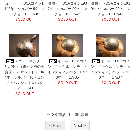
ュリー）＞USAコイン1
身像）＞USAコイン193
身像）＞USAコイン193
942年・シルバー.90・コ
7年・シルバー.90・コン
9年・シルバー.90・コン
ンチョ 160JA38
チョ 160JA42
チョ 160JA43
SOLD OUT
SOLD OUT
SOLD OUT
＜ウォーキング・
オールドUSAコイ
オールドUSAコイ
リバティ（歩く女神の全
ン・ニッケルコンチョ＜
ン・ニッケルコンチョ＜
身像）＞USAコイン194
インディアンヘッド/192
インディアンヘッド/193
4年・シルバー.90・コン
0年＞ 17s35
0年＞ 17s37
チョペンダントｗ/スタ
SOLD OUT
SOLD OUT
ー☆ 17A11
SOLD OUT
33
1
30
全
商品
-
表示
< Prev
Next >