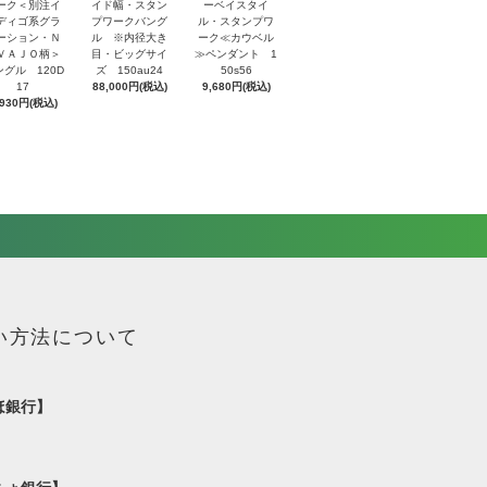
ーク＜別注イ
イド幅・スタン
ーベイスタイ
ディゴ系グラ
プワークバング
ル・スタンプワ
ーション・Ｎ
ル ※内径大き
ーク≪カウベル
ＶＡＪＯ柄＞
目・ビッグサイ
≫ペンダント 1
ングル 120D
ズ 150au24
50s56
17
88,000円(税込)
9,680円(税込)
,930円(税込)
い方法について
ほ銀行】