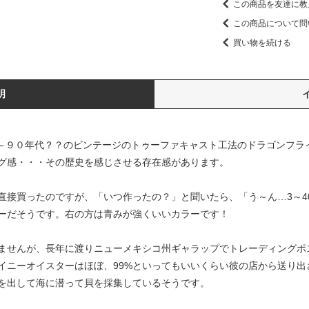
この商品を友達に教
この商品について問
買い物を続ける
明
の１９８０～９０年代？？のビンテージのトゥーファキャスト工法のドラゴン
グ感・・・その歴史を感じさせる存在感があります。
直接買ったのですが、「いつ作ったの？」と聞いたら、「う～ん…3～4
ーだそうです。右の方は青みが強くいいカラーです！
ませんが、長年に渡りニューメキシコ州ギャラップでトレーディングポ
イニーオイスターはほぼ、99%といってもいいくらい彼の店から送り出
を出して海に潜って貝を採集しているそうです。