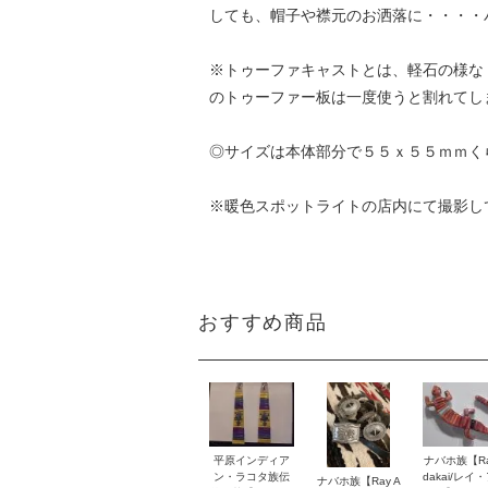
しても、帽子や襟元のお洒落に・・・・
※トゥーファキャストとは、軽石の様な
のトゥーファー板は一度使うと割れてし
◎サイズは本体部分で５５ｘ５５ｍｍく
※暖色スポットライトの店内にて撮影し
おすすめ商品
平原インディア
ナバホ族【Ra
ン・ラコタ族伝
dakai/レイ
ナバホ族【Ray A