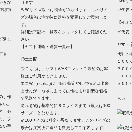
【ゆう
できな
ります。
確認頂
※80サイズ以上は料金が異なります。このサイ
※代表
。
ズの場合は注文後に送料を変更してご案内しま
【イオ
す。
詳細は下記の一覧表をクリックしてご確認くだ
※代表
折返し
さい↓↓↓
ヤマト
【ヤマト運輸・運賃一覧表】
下さ
代引き
◎エコ配
１００
◎こちらは、ヤマトWEBコレクトご希望のお客
３００
様はご利用ができません。
１００
エコ配（ecohai)は、時間指定や日付指定は出来
３００
ませんが、地域によっては他社より割安な価格
の手作
で発送できます。
※カー
さい。
送れる物は基本的に８０サイズまで（最大は100
ど、必
サイズ）となります。
ん。フ
※100サイズは料金が異なります。このサイズの
ない手
場合は注文後に送料を変更してご案内します。