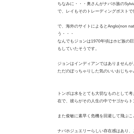
ちなみに・・・奥さんがナバホ族のSylv
で、レイもそのトレーディングポストで
で、海外のサイトによるとAnglo(non n
う・・・
なんでもジョンは1970年頃はホピ族の巨
もしていたそうです。
ジョンはインディアンではありませんが
ただのぽっちゃりした気のいいおじちゃ
トンボは水をとても大切なものとして考
在で、彼らがその人生の中でヤゴからト
また俊敏に素早く危機を回避して飛ぶこ
ナバホジュエリーらしい存在感はあり、