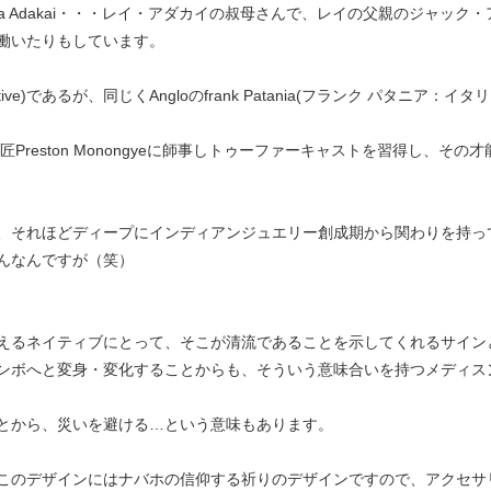
ia Adakai・・・レイ・アダカイの叔母さんで、レイの父親のジャッ
働いたりもしています。
ative)であるが、同じくAngloのfrank Patania(フランク パタニ
匠Preston Monongyeに師事しトゥーファーキャストを習得し、そ
、それほどディープにインディアンジュエリー創成期から関わりを持っ
んなんですが（笑）
えるネイティブにとって、そこが清流であることを示してくれるサイン
ンボへと変身・変化することからも、そういう意味合いを持つメディス
とから、災いを避ける…という意味もあります。
このデザインにはナバホの信仰する祈りのデザインですので、アクセサ