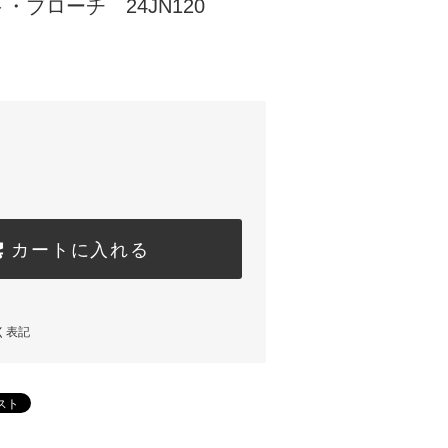
・ブローチ 24JN120
)
カートに入れる
く表記