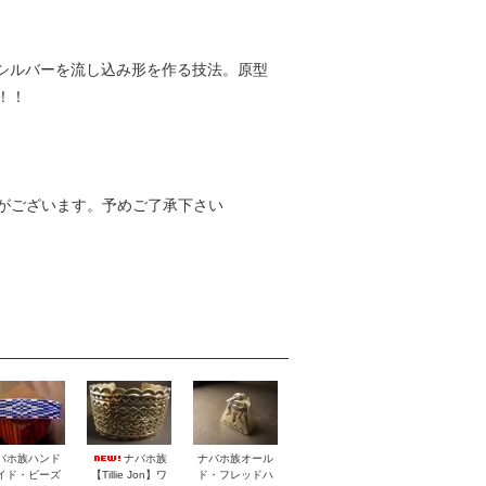
シルバーを流し込み形を作る技法。原型
！！
がございます。予めご了承下さい
バホ族ハンド
ナバホ族
ナバホ族オール
イド・ビーズ
【Tillie Jon】ワ
ド・フレッドハ