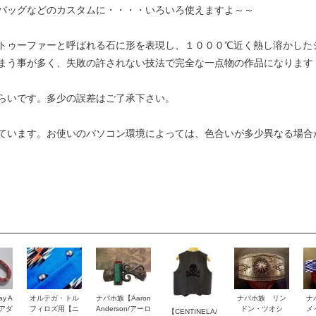
バッグなどのカスタムに・・・・いろいろ使えますよ～～
トゥーファーと呼ばれる石に形を表現し、１０００℃近く熱し溶かした
まう事が多く、失敗の許されない技法で完全な一点物の作品になります
らいです。多少の誤差はご了承下さい。
ています。お使いのパソコン環境によっては、色合いが多少異なる場合
y A
オルテガ・トル
ナバホ族【Aaron
ナバホ族 リン
ナ
・アダ
フィロズ用【ニ
Anderson/アーロ
ドン・ツオシ
メ
【CENTINELA/