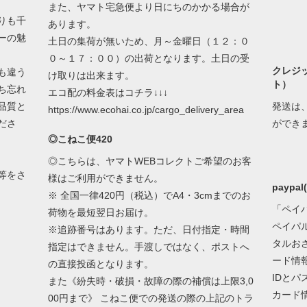
また、ヤマト宅急便より日にちのかかる場合が
りも千
あります。
ーの魅
土日の集荷が無いため、月～金曜日（１２：０
０～１７：００）の出荷となります。土日の受
クレジ
も違う
け取りは出来ます。
ト）
ち忘れ
エコ配の料金表はコチラ↓↓↓
品質と
発送は
https://www.ecohai.co.jp/cargo_delivery_area
ださ
ができ
◎こねこ便420
◎こちらは、ヤマトWEBコレクトご希望のお客
等をさ
様はご利用ができません。
paypa
※ 全国一律420円（税込）でA4・3cmまでのお
「ペイ
荷物を最短翌日お届け。
ペイパ
※追跡番号はあります。ただ、日付指定・時間
タルお
指定はできません。手渡しではなく、ポストへ
ード情
の直接投函となります。
IDと
また《紛失時・破損・故障の際の補償は上限3,0
カード
00円まで》 こねこ便での発送の際の上記のトラ