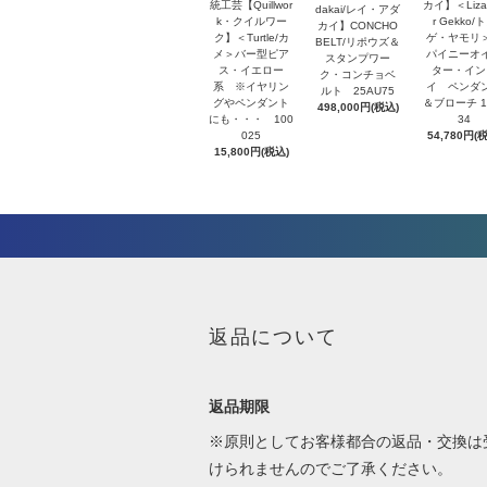
統工芸【Quillwor
カイ】＜Lizar
dakai/レイ・アダ
k・クイルワー
r Gekko/
カイ】CONCHO
ク】＜Turtle/カ
ゲ・ヤモリ
BELT/リポウズ＆
メ＞バー型ピア
パイニーオ
スタンプワー
ス・イエロー
ター・イン
ク・コンチョベ
系 ※イヤリン
イ ペンダ
ルト 25AU75
グやペンダント
＆ブローチ 1
498,000円(税込)
にも・・・ 100
34
025
54,780円(
15,800円(税込)
返品について
返品期限
※原則としてお客様都合の返品・交換は
けられませんのでご了承ください。