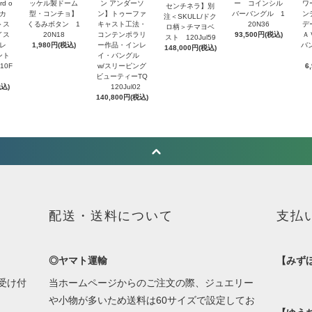
d o
ッケル製ドーム
ン アンダーソ
ー コインシル
ワ
センチネラ】別
トカ
型・コンチョ】
ン】トゥーファ
バーバングル 1
ン
注＜SKULL/ドク
＞ス
くるみボタン 1
キャスト工法・
20N36
デ
ロ柄＞チマヨベ
イス
20N18
コンテンポラリ
93,500円(税込)
Ａ
スト 120Jul59
レ
1,980円(税込)
ー作品・インレ
バ
148,000円(税込)
ント
イ・バングル
10F
w/スリーピング
6
ビューティーTQ
税込)
120Jul02
140,800円(税込)
配送・送料について
支払
◎ヤマト運輸
【みず
受け付
当ホームページからのご注文の際、ジュエリー
や小物が多いため送料は60サイズで設定してお