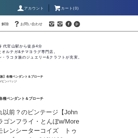
アカウント
カート(0)
・解除
お問い合わせ
寿 代官山駅から徒歩4分
とオルテガ&チマヨラグ専門店。
ン・ラコタ族のジュエリー&クラフトが充実。
バホ族】各種ペンダント＆ブローチ
S/ピンバッジ
族】各種ペンダント＆ブローチ
？それ以前？のビンテージ【John
】ドラゴンフライ・とんぼw/More
oise/モレンシーターコイズ トゥ