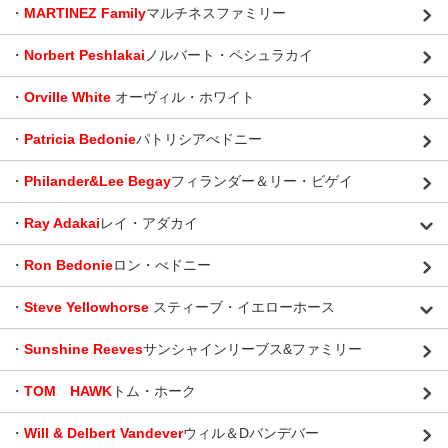
・
MARTINEZ Family
マルチネスファミリー
・
Norbert Peshlakai
ノルバート・ペシュラカイ
・
Orville White
オーヴィル・ホワイト
・
Patricia Bedonie
パトリシアべドニー
・
Philander&Lee Begay
フィランダー＆リー・ビゲイ
・
Ray Adakai
レイ・アダカイ
・
Ron Bedonie
ロン・べドニー
・
Steve Yellowhorse
スティーブ・イエローホース
・
Sunshine Reeves
サンシャインリーブス&ファミリー
・
TOM HAWK
トム・ホーク
・
Will & Delbert Vandever
ウィル＆Dバンデバー