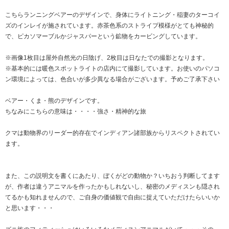
こちらランニングベアーのデザインで、身体にライトニング・稲妻のターコイ
ズのインレイが施されています。赤茶色系のストライプ模様がとても神秘的
で、ピカソマーブルかジャスパーという鉱物をカービングしています。
※画像1枚目は屋外自然光の日陰げ、2枚目は日なたでの撮影となります。
※基本的には暖色スポットライトの店内にて撮影しています。お使いのパソコ
ン環境によっては、色合いが多少異なる場合がございます。予めご了承下さい
ベアー・くま・熊のデザインです。
ちなみにこちらの意味は・・・・強さ・精神的な旅
クマは動物界のリーダー的存在でインディアン諸部族からリスペクトされてい
ます。
また、この説明文を書くにあたり、ぼくがどの動物か？いちおう判断してます
が、作者は違うアニマルを作ったかもしれないし、秘密のメディスンも隠され
てるかも知れませんので、ご自身の価値観で自由に捉えていただけたらいいか
と思います・・・