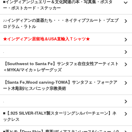
■インディアンジュエリー＆文化関連の本・写真集・ポスタ
ー・ポストカード・ステッカー
♪♪インディアンの楽器たち・・・ネイティブフルート・プエブ
ロドラム・ラトル
★インディアン居留地＆USA直輸入Ｔシャツ★
.
【Southwest to Santa Fe】サンタフェ在住女性アーティスト
＜MYKA/マイカ＞レザーグッズ
【Santa Fe,Wood carving-TOMA】サンタフェ・フォークア
ート木彫刻/ヒスパニック宗教美術
.
■【.925 SILVER-ITALY製スターリングシルバーチェーン】ネ
ックレス
■革ヒモ【Deer Skin】鹿革/ディアスキンレース&シニュー（ク