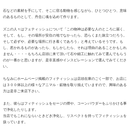
石などの素材を手にして、そこに宿る動物を感じながら、ひとつひとつ、意味
のあるものとして、丹念に魂を込めて作ります。
ズニの人々はフェティッシュについて「この物神は必要な人のところに届く、
そして、もし、その場所が安住の地でなかったら、恐らくまた旅立つだろう。
そして必ずや、必要な場所に行き着くであろう」と考えているそうです。も
し、惹かれるものがあったら、もしかしたら、それは理由のあることかもしれ
ません・・・・もちろん店頭に来て頂いて石や細工に触れてみて選んでもらう
のが一番かと思いますが、是非直感やインスピレーションで選んでみてくださ
い。
ちなみにホームページ掲載のフィティッシュは店頭在庫のごく一部で、お店に
は３００体以上の様々なアニマル・鉱物を取り揃えていますので、興味のある
方は是非ご来店下さい。
また、彼らはフィティッシュをセージの煙や、コーンパウダーをふりかける事
で浄化したりします。
当店でもこれにならいときどき浄化し、リスペクトを持ってフィティッシュを
扱っています。