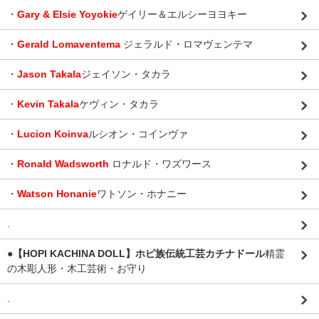
・
Gary & Elsie Yoyokie
ゲイリー＆エルシーヨヨキー
・
Gerald Lomaventema
ジェラルド・ロマヴェンテマ
・
Jason Takala
ジェイソン・タカラ
・
Kevin Takala
ケヴィン・タカラ
・
Lucion Koinva
ルシオン・コインヴァ
・
Ronald Wadsworth
ロナルド・ワズワース
・
Watson Honanie
ワトソン・ホナニー
.
●【HOPI KACHINA DOLL】ホピ族伝統工芸カチナドール
精霊
の木彫人形・木工芸術・お守り
.