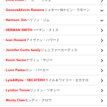
・
Geneva&Kevin Ramone
ジェネーバ&ケビン・ラモーン
・
Harrison Jim
ハリソン・ジム
・
HERMAN SMITH
ハーマン・スミス
・
Ivan Howard
アイヴァン・ハワード
・
Jennifer Curtis family
ジェニファーカーティス
・
Kevin Yazzie
ケヴィン・ヤジー
・
Lonn Parker
ロン・パーカー
・
Lyle&Wylie・SECATERO
ライル＆ワイリー・セカテロ
・
Lyndon Tsosie
リンドン・ツオシー
・
Monty Claw
モンティ・クロウ