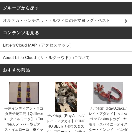
グループから探す
オルテガ・センチネラ・トルフィロのチマヨラグ・ベスト
コンテンツを見る
Little☆Cloud MAP（アクセスマップ）
About Little Cloud（リトルクラウド）について
おすすめ商品
平原インディアン・ラコ
ナバホ族【Ray Adakai/
タ族伝統工芸【Quillwor
レイ・アダカイ】＜Liza
ナバホ族【Ray Adakai/
k・クイルワーク】＜Tur
rd or Gekko/トカゲ・ヤ
レイ・アダカイ】CONC
tle/カメ＞バー型ピア
モリ＞スパイニーオイス
HO BELT/リポウズ＆ス
ス・イエロー系 ※イヤ
ター・インレイ ペンダ
タンプワーク・コンチョ