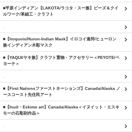
■平原インディアン【LAKOTA/ラコタ・スー族】ビーズ＆クイ
ルワーク/革細工・クラフト
.
■【Iroquois/Huron-Indian Mask】イロコイ連邦/ヒューロン
族インディアン木彫マスク
■【YAQUI/ヤキ族】クラフト置物・アクセサリー＜PEYOTE/ペ
ヨーテ＞
.
■【First Nationsファーストネーションズ】Canada/Alaska ノ
ースコースト先住民アート
■【Inuit・Eskimo art】Canada/Alaska＜イヌイット・エスキ
モーの石彫刻作品＞
.