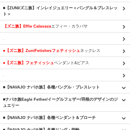
■【ZUNI/ズニ族】インレイジュエリー＜バングル＆ブレスレッ
ト＞
【ズニ族】Effie Calavaza
エフィー・カラバサ
.
●【ズニ族】ZuniFetishesフェティッシュ
ネックレス
●【ズニ族】フェティッシュ
ペンダント&ピアス
.
■【NAVAJO ナバホ族】各種バングル・ブレスレット
■
ナバホ族Eagle Fether/イーグルフェザー/羽根のデザインのジ
ュエリー
■【NAVAJO ナバホ族】各種ペンダント＆ブローチ
■【NAVAJO ナバホ族】各種リング・指輪