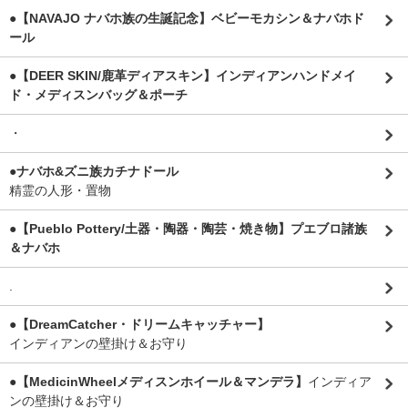
●【NAVAJO ナバホ族の生誕記念】ベビーモカシン＆ナバホド
ール
●【DEER SKIN/鹿革ディアスキン】インディアンハンドメイ
ド・メディスンバッグ＆ポーチ
・
●ナバホ&ズニ族カチナドール
精霊の人形・置物
●【Pueblo Pottery/土器・陶器・陶芸・焼き物】プエブロ諸族
＆ナバホ
.
●【DreamCatcher・ドリームキャッチャー】
インディアンの壁掛け＆お守り
●【MedicinWheelメディスンホイール＆マンデラ】
インディア
ンの壁掛け＆お守り