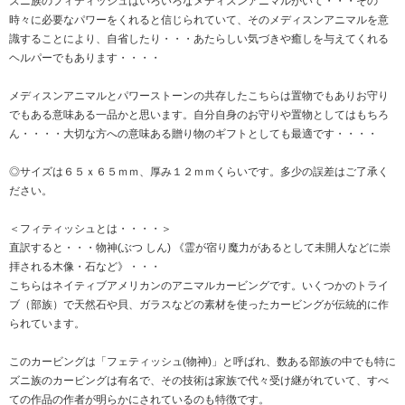
ズニ族のフィティッシュはいろいろなメディスンアニマルがいて・・・その
時々に必要なパワーをくれると信じられていて、そのメディスンアニマルを意
識することにより、自省したり・・・あたらしい気づきや癒しを与えてくれる
ヘルパーでもあります・・・・
メディスンアニマルとパワーストーンの共存したこちらは置物でもありお守り
でもある意味ある一品かと思います。自分自身のお守りや置物としてはもちろ
ん・・・・大切な方への意味ある贈り物のギフトとしても最適です・・・・
◎サイズは６５ｘ６５ｍｍ、厚み１２ｍｍくらいです。多少の誤差はご了承く
ださい。
＜フィティッシュとは・・・・＞
直訳すると・・・物神(ぶつ しん) 《霊が宿り魔力があるとして未開人などに崇
拝される木像・石など》・・・
こちらはネイティブアメリカンのアニマルカービングです。いくつかのトライ
ブ（部族）で天然石や貝、ガラスなどの素材を使ったカービングが伝統的に作
られています。
このカービングは「フェティッシュ(物神)」と呼ばれ、数ある部族の中でも特に
ズニ族のカービングは有名で、その技術は家族で代々受け継がれていて、すべ
ての作品の作者が明らかにされているのも特徴です。