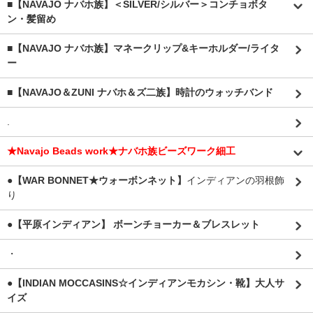
■【NAVAJO ナバホ族】＜SILVER/シルバー＞コンチョボタ
ン・髪留め
■【NAVAJO ナバホ族】マネークリップ&キーホルダー/ライタ
ー
■【NAVAJO＆ZUNI ナバホ＆ズ二族】時計のウォッチバンド
.
★Navajo Beads work★ナバホ族ビーズワーク細工
●【WAR BONNET★ウォーボンネット】
インディアンの羽根飾
り
●【平原インディアン】 ボーンチョーカー＆ブレスレット
・
●【INDIAN MOCCASINS☆インディアンモカシン・靴】大人サ
イズ