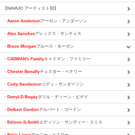
【NAVAJO アーティスト別】
・
Aaron Anderson
アーロン・アンダーソン
・
Alex Sanchez
アレックス・サンチェス
・
Bruce Morgan
ブルース・モーガン
・
CADMAN’s Family
キャドマン・ファミリー
・
Chester Benally
チェスター・ベナリー
・
Cody Sanderson
コディ－サンダーソン
・
Darryl.D.Begay
ダリル・ディーン・ビゲイ
・
Delbert Gordon
デルバート・ゴードン
・
Edison-S-Smith
エディソン・サンディー・スミス
・
Ernie Lister
アーニー・リスター