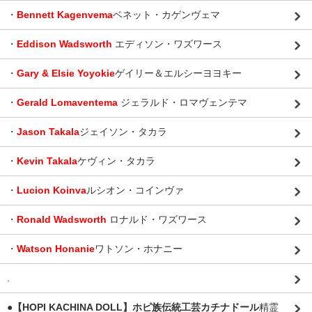
・
Bennett Kagenvema
ベネット・カゲンヴェマ
・
Eddison Wadsworth
エディソン・ワズワース
・
Gary & Elsie Yoyokie
ゲイリー＆エルシーヨヨキー
・
Gerald Lomaventema
ジェラルド・ロマヴェンテマ
・
Jason Takala
ジェイソン・タカラ
・
Kevin Takala
ケヴィン・タカラ
・
Lucion Koinva
ルシオン・コインヴァ
・
Ronald Wadsworth
ロナルド・ワズワース
・
Watson Honanie
ワトソン・ホナニー
.
●【HOPI KACHINA DOLL】ホピ族伝統工芸カチナドール
精霊