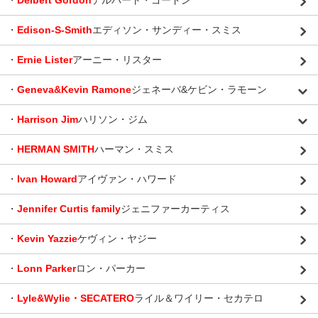
・
Delbert Gordon
デルバート・ゴードン
・
Edison-S-Smith
エディソン・サンディー・スミス
・
Ernie Lister
アーニー・リスター
・
Geneva&Kevin Ramone
ジェネーバ&ケビン・ラモーン
・
Harrison Jim
ハリソン・ジム
・
HERMAN SMITH
ハーマン・スミス
・
Ivan Howard
アイヴァン・ハワード
・
Jennifer Curtis family
ジェニファーカーティス
・
Kevin Yazzie
ケヴィン・ヤジー
・
Lonn Parker
ロン・パーカー
・
Lyle&Wylie・SECATERO
ライル＆ワイリー・セカテロ