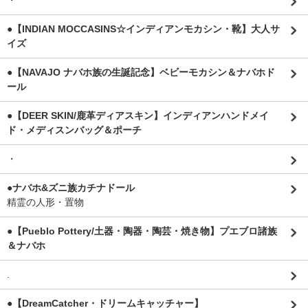
・
●【INDIAN MOCCASINS☆インディアンモカシン・靴】大人サ
イズ
●【NAVAJO ナバホ族の生誕記念】ベビーモカシン＆ナバホド
ール
●【DEER SKIN/鹿革ディアスキン】インディアンハンドメイ
ド・メディスンバッグ＆ポーチ
・
●ナバホ&ズニ族カチナドール
精霊の人形・置物
●【Pueblo Pottery/土器・陶器・陶芸・焼き物】プエブロ諸族
＆ナバホ
.
●【DreamCatcher・ドリームキャッチャー】