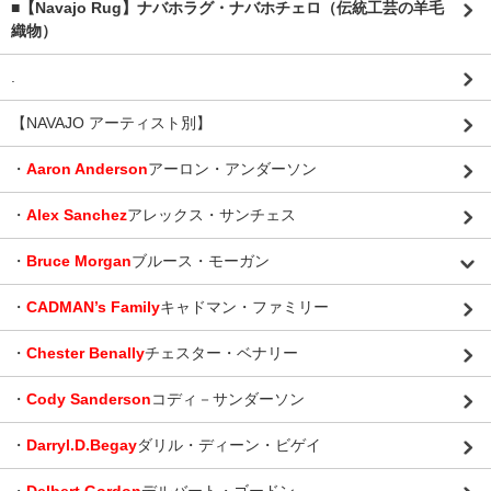
■【Navajo Rug】ナバホラグ・ナバホチェロ（伝統工芸の羊毛
織物）
.
【NAVAJO アーティスト別】
・
Aaron Anderson
アーロン・アンダーソン
・
Alex Sanchez
アレックス・サンチェス
・
Bruce Morgan
ブルース・モーガン
・
CADMAN’s Family
キャドマン・ファミリー
・
Chester Benally
チェスター・ベナリー
・
Cody Sanderson
コディ－サンダーソン
・
Darryl.D.Begay
ダリル・ディーン・ビゲイ