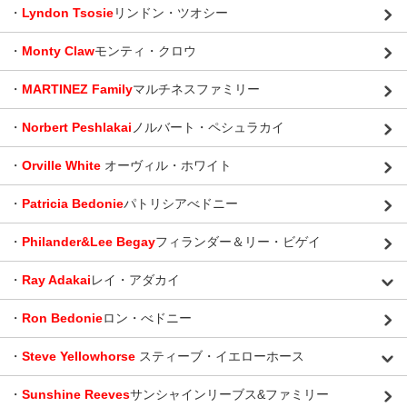
・
Lyndon Tsosie
リンドン・ツオシー
・
Monty Claw
モンティ・クロウ
・
MARTINEZ Family
マルチネスファミリー
・
Norbert Peshlakai
ノルバート・ペシュラカイ
・
Orville White
オーヴィル・ホワイト
・
Patricia Bedonie
パトリシアべドニー
・
Philander&Lee Begay
フィランダー＆リー・ビゲイ
・
Ray Adakai
レイ・アダカイ
・
Ron Bedonie
ロン・べドニー
・
Steve Yellowhorse
スティーブ・イエローホース
・
Sunshine Reeves
サンシャインリーブス&ファミリー