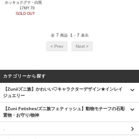
ホッキョクグマ・白熊
17MY 70
SOLD OUT
7
1
7
全
商品
-
表示
< Prev
Next >
カテゴリーから探す
【Zuni/ズニ族】かわいい♡キャラクターデザイン★インレイ
ジュエリー
【Zuni Fetishes/ズニ族フェティッシュ】動物モチーフの石彫
置物・お守り/物神
.