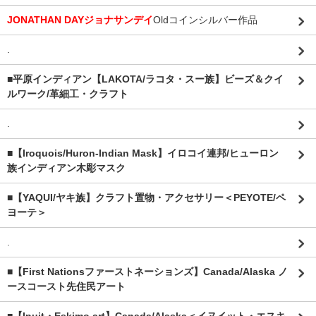
JONATHAN DAYジョナサンデイ
Oldコインシルバー作品
.
■平原インディアン【LAKOTA/ラコタ・スー族】ビーズ＆クイ
ルワーク/革細工・クラフト
.
■【Iroquois/Huron-Indian Mask】イロコイ連邦/ヒューロン
族インディアン木彫マスク
■【YAQUI/ヤキ族】クラフト置物・アクセサリー＜PEYOTE/ペ
ヨーテ＞
.
■【First Nationsファーストネーションズ】Canada/Alaska ノ
ースコースト先住民アート