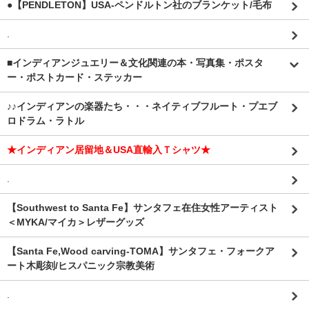
●【PENDLETON】USA-ペンドルトン社のブランケット/毛布
.
■インディアンジュエリー＆文化関連の本・写真集・ポスタ
ー・ポストカード・ステッカー
♪♪インディアンの楽器たち・・・ネイティブフルート・プエブ
ロドラム・ラトル
★インディアン居留地＆USA直輸入Ｔシャツ★
.
【Southwest to Santa Fe】サンタフェ在住女性アーティスト
＜MYKA/マイカ＞レザーグッズ
【Santa Fe,Wood carving-TOMA】サンタフェ・フォークア
ート木彫刻/ヒスパニック宗教美術
.