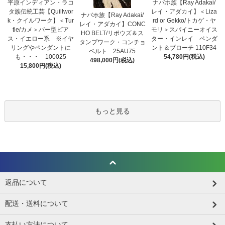
平原インディアン・ラコ
ナバホ族【Ray Adakai/
タ族伝統工芸【Quillwor
レイ・アダカイ】＜Liza
ナバホ族【Ray Adakai/
k・クイルワーク】＜Tur
rd or Gekko/トカゲ・ヤ
レイ・アダカイ】CONC
tle/カメ＞バー型ピア
モリ＞スパイニーオイス
HO BELT/リポウズ＆ス
ス・イエロー系 ※イヤ
ター・インレイ ペンダ
タンプワーク・コンチョ
リングやペンダントに
ント＆ブローチ 110F34
ベルト 25AU75
も・・・ 100025
54,780円(税込)
498,000円(税込)
15,800円(税込)
もっと見る
返品について
配送・送料について
支払い方法について