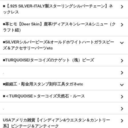
■【.925 SILVER-ITALY製スターリングシルバーチェーン】ネ
ックレス
■革ヒモ【Deer Skin】鹿革/ディアスキンレース&シニュー（ク
ラフト紐）
■SILVERシルバービーズ&オールドホワイトハートガラスビー
ズ＆アクセサリーパーツetc
■TURQUOISE/ターコイズのナゲット（塊）ビーズ
.
■銀細工・彫金用スタンプ刻印工具タガネetc
■＜TURQUOISE＞ターコイズ天然石・ルース
.
USAアメリカ雑貨【インディアン&ウエスタン＆カントリー
系】ビンテージ＆アンティーク