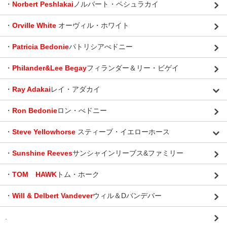
・
Norbert Peshlakai
ノルバート・ペシュラカイ
・
Orville White
オーヴィル・ホワイト
・
Patricia Bedonie
パトリシアべドニー
・
Philander&Lee Begay
フィランダー＆リー・ビゲイ
・
Ray Adakai
レイ・アダカイ
・
Ron Bedonie
ロン・べドニー
・
Steve Yellowhorse
スティーブ・イエローホース
・
Sunshine Reeves
サンシャインリーブス&ファミリー
・
TOM HAWK
トム・ホーク
・
Will & Delbert Vandever
ウィル＆Dバンデバー
.