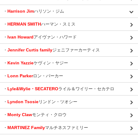
・
Harrison Jim
ハリソン・ジム
・
HERMAN SMITH
ハーマン・スミス
・
Ivan Howard
アイヴァン・ハワード
・
Jennifer Curtis family
ジェニファーカーティス
・
Kevin Yazzie
ケヴィン・ヤジー
・
Lonn Parker
ロン・パーカー
・
Lyle&Wylie・SECATERO
ライル＆ワイリー・セカテロ
・
Lyndon Tsosie
リンドン・ツオシー
・
Monty Claw
モンティ・クロウ
・
MARTINEZ Family
マルチネスファミリー