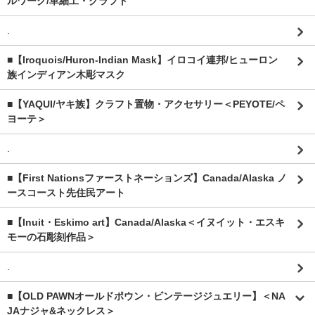
ルワーク/革細工・クラフト
.
■【Iroquois/Huron-Indian Mask】イロコイ連邦/ヒューロン
族インディアン木彫マスク
■【YAQUI/ヤキ族】クラフト置物・アクセサリー＜PEYOTE/ペ
ヨーテ＞
.
■【First Nationsファーストネーションズ】Canada/Alaska ノ
ースコースト先住民アート
■【Inuit・Eskimo art】Canada/Alaska＜イヌイット・エスキ
モーの石彫刻作品＞
.
■【OLD PAWNオールドポウン・ビンテージジュエリー】＜NA
JAナジャ&ネックレス＞