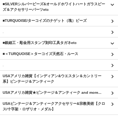
■SILVERシルバービーズ&オールドホワイトハートガラスビー
ズ＆アクセサリーパーツetc
■TURQUOISE/ターコイズのナゲット（塊）ビーズ
.
■銀細工・彫金用スタンプ刻印工具タガネetc
■＜TURQUOISE＞ターコイズ天然石・ルース
.
USAアメリカ雑貨【インディアン&ウエスタン＆カントリー
系】ビンテージ＆アンティーク
USAアメリカ雑貨★ビンテージ＆アンティーク and more...
USAビンテージ＆アンティークアクセサリー&宗教美術【クロ
ス/十字架・ロザリオ・メダル】