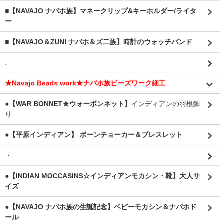
■【NAVAJO ナバホ族】マネークリップ&キーホルダー/ライタ
ー
■【NAVAJO＆ZUNI ナバホ＆ズ二族】時計のウォッチバンド
.
★Navajo Beads work★ナバホ族ビーズワーク細工
●【WAR BONNET★ウォーボンネット】
インディアンの羽根飾
り
●【平原インディアン】 ボーンチョーカー＆ブレスレット
・
●【INDIAN MOCCASINS☆インディアンモカシン・靴】大人サ
イズ
●【NAVAJO ナバホ族の生誕記念】ベビーモカシン＆ナバホド
ール