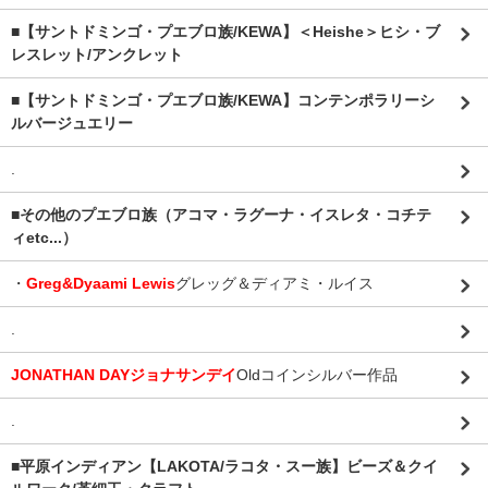
■【サントドミンゴ・プエブロ族/KEWA】＜Heishe＞ヒシ・ブ
レスレット/アンクレット
■【サントドミンゴ・プエブロ族/KEWA】コンテンポラリーシ
ルバージュエリー
.
■その他のプエブロ族（アコマ・ラグーナ・イスレタ・コチテ
ィetc...）
・
Greg&Dyaami Lewis
グレッグ＆ディアミ・ルイス
.
JONATHAN DAYジョナサンデイ
Oldコインシルバー作品
.
■平原インディアン【LAKOTA/ラコタ・スー族】ビーズ＆クイ