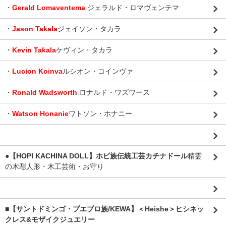
・
Gerald Lomaventema
ジェラルド・ロマヴェンテマ
・
Jason Takala
ジェイソン・タカラ
・
Kevin Takala
ケヴィン・タカラ
・
Lucion Koinva
ルシオン・コインヴァ
・
Ronald Wadsworth
ロナルド・ワズワース
・
Watson Honanie
ワトソン・ホナニー
.
●【HOPI KACHINA DOLL】ホピ族伝統工芸カチナドール
精霊
の木彫人形・木工芸術・お守り
.
■【サントドミンゴ・プエブロ族/KEWA】＜Heishe＞ヒシネッ
クレス&モザイクジュエリー