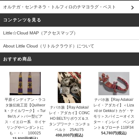
オルテガ・センチネラ・トルフィロのチマヨラグ・ベスト
コンテンツを見る
Little☆Cloud MAP（アクセスマップ）
About Little Cloud（リトルクラウド）について
おすすめ商品
平原インディアン・ラコ
ナバホ族【Ray Adakai/
タ族伝統工芸【Quillwor
レイ・アダカイ】＜Liza
ナバホ族【Ray Adakai/
k・クイルワーク】＜Tur
rd or Gekko/トカゲ・ヤ
レイ・アダカイ】CONC
tle/カメ＞バー型ピア
モリ＞スパイニーオイス
HO BELT/リポウズ＆ス
ス・イエロー系 ※イヤ
ター・インレイ ペンダ
タンプワーク・コンチョ
リングやペンダントに
ント＆ブローチ 110F34
ベルト 25AU75
も・・・ 100025
54,780円(税込)
498,000円(税込)
15,800円(税込)