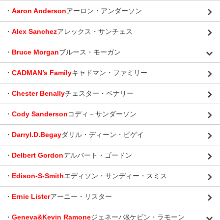
・
Aaron Anderson
アーロン・アンダーソン
・
Alex Sanchez
アレックス・サンチェス
・
Bruce Morgan
ブルース・モーガン
・
CADMAN’s Family
キャドマン・ファミリー
・
Chester Benally
チェスター・ベナリー
・
Cody Sanderson
コディ－サンダーソン
・
Darryl.D.Begay
ダリル・ディーン・ビゲイ
・
Delbert Gordon
デルバート・ゴードン
・
Edison-S-Smith
エディソン・サンディー・スミス
・
Ernie Lister
アーニー・リスター
・
Geneva&Kevin Ramone
ジェネーバ&ケビン・ラモーン