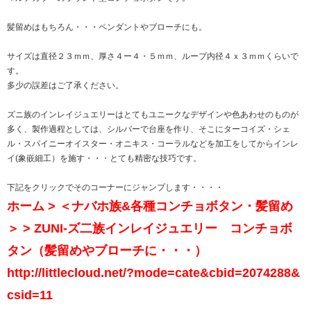
髪留めはもちろん・・・ペンダントやブローチにも。
サイズは直径２３ｍｍ、厚さ４ー４・５ｍｍ、ループ内径４ｘ３ｍｍくらいで
す。
多少の誤差はご了承ください。
ズニ族のインレイジュエリーはとてもユニークなデザインや色あわせのものが
多く、製作過程としては、シルバーで台座を作り、そこにターコイズ・シェ
ル・スパイニーオイスター・オニキス・コーラルなどを加工をしてからインレ
イ(象嵌細工）を施す・・・とても精密な技巧です。
下記をクリックでそのコーナーにジャンプします・・・・
ホーム > ＜ナバホ族&各種コンチョボタン・髪留め
＞ > ZUNI-ズ二族インレイジュエリー コンチョボ
タン（髪留めやブローチに・・・）
http://littlecloud.net/?mode=cate&cbid=2074288&
csid=11