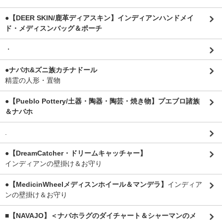
●【DEER SKIN/鹿革ディアスキン】インディアンハンドメイ
ド・メディスンバッグ＆ポーチ
・
●ナバホ&ズニ族カチナドール
精霊の人形・置物
●【Pueblo Pottery/土器・陶器・陶芸・焼き物】プエブロ諸族
＆ナバホ
.
●【DreamCatcher・ドリームキャッチャー】
インディアンの壁掛け＆お守り
●【MedicinWheelメディスンホイール＆マンデラ】
インディア
ンの壁掛け＆お守り
■【NAVAJO】＜ナバホラグのダイチャート＆シャーマンのメ