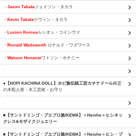
・
Jason Takala
ジェイソン・タカラ
・
Kevin Takala
ケヴィン・タカラ
・
Lucion Koinva
ルシオン・コインヴァ
・
Ronald Wadsworth
ロナルド・ワズワース
・
Watson Honanie
ワトソン・ホナニー
.
●【HOPI KACHINA DOLL】ホピ族伝統工芸カチナドール
精霊
の木彫人形・木工芸術・お守り
.
■【サントドミンゴ・プエブロ族/KEWA】＜Heishe＞ヒシネッ
クレス&モザイクジュエリー
■【サントドミンゴ・プエブロ族/KEWA】＜Heishe＞ヒシ・ブ