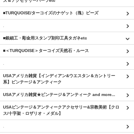
ズ＆アクセサリーパーツetc
■TURQUOISE/ターコイズのナゲット（塊）ビーズ
.
■銀細工・彫金用スタンプ刻印工具タガネetc
■＜TURQUOISE＞ターコイズ天然石・ルース
.
USAアメリカ雑貨【インディアン&ウエスタン＆カントリー
系】ビンテージ＆アンティーク
USAアメリカ雑貨★ビンテージ＆アンティーク and more...
USAビンテージ＆アンティークアクセサリー&宗教美術【クロ
ス/十字架・ロザリオ・メダル】
.