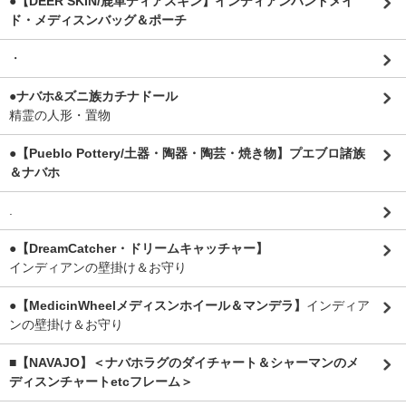
●【DEER SKIN/鹿革ディアスキン】インディアンハンドメイ
ド・メディスンバッグ＆ポーチ
・
●ナバホ&ズニ族カチナドール
精霊の人形・置物
●【Pueblo Pottery/土器・陶器・陶芸・焼き物】プエブロ諸族
＆ナバホ
.
●【DreamCatcher・ドリームキャッチャー】
インディアンの壁掛け＆お守り
●【MedicinWheelメディスンホイール＆マンデラ】
インディア
ンの壁掛け＆お守り
■【NAVAJO】＜ナバホラグのダイチャート＆シャーマンのメ
ディスンチャートetcフレーム＞