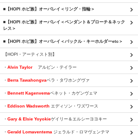
■【HOPI ホピ族】オーバレイ＜リング・指輪＞
■【HOPI ホピ族】オーバレイ＜ペンダント＆ブローチ＆ネック
レス＞
■【HOPI ホピ族】オーバレイ＜バックル・キーホルダーetc＞
【HOPI・アーティスト別】
・
Alvin Taylor
アルビン・テイラー
・
Berra Tawahongva
ベラ・タワホングヴァ
・
Bennett Kagenvema
ベネット・カゲンヴェマ
・
Eddison Wadsworth
エディソン・ワズワース
・
Gary & Elsie Yoyokie
ゲイリー＆エルシーヨヨキー
・
Gerald Lomaventema
ジェラルド・ロマヴェンテマ