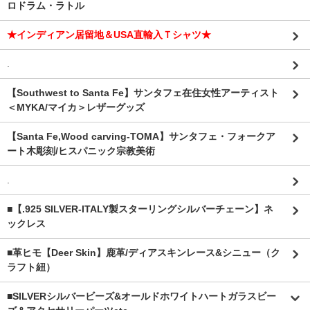
ロドラム・ラトル
★インディアン居留地＆USA直輸入Ｔシャツ★
.
【Southwest to Santa Fe】サンタフェ在住女性アーティスト
＜MYKA/マイカ＞レザーグッズ
【Santa Fe,Wood carving-TOMA】サンタフェ・フォークア
ート木彫刻/ヒスパニック宗教美術
.
■【.925 SILVER-ITALY製スターリングシルバーチェーン】ネ
ックレス
■革ヒモ【Deer Skin】鹿革/ディアスキンレース&シニュー（ク
ラフト紐）
■SILVERシルバービーズ&オールドホワイトハートガラスビー