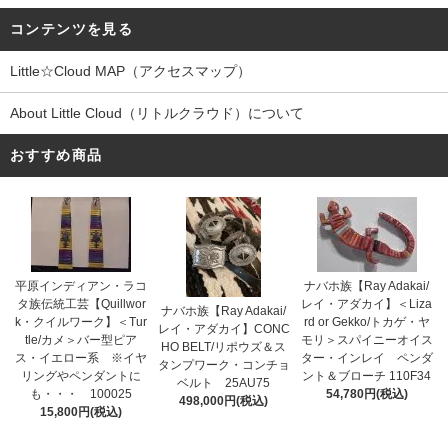
コンテンツを見る
Little☆Cloud MAP（アクセスマップ）
About Little Cloud（リトルクラウド）について
おすすめ商品
平原インディアン・ラコ
ナバホ族【Ray Adakai/
タ族伝統工芸【Quillwor
レイ・アダカイ】＜Liza
ナバホ族【Ray Adakai/
k・クイルワーク】＜Tur
rd or Gekko/トカゲ・ヤ
レイ・アダカイ】CONC
tle/カメ＞バー型ピア
モリ＞スパイニーオイス
HO BELT/リポウズ＆ス
ス・イエロー系 ※イヤ
ター・インレイ ペンダ
タンプワーク・コンチョ
リングやペンダントに
ント＆ブローチ 110F34
ベルト 25AU75
も・・・ 100025
54,780円(税込)
498,000円(税込)
15,800円(税込)