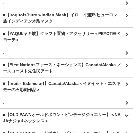
.
■【Iroquois/Huron-Indian Mask】イロコイ連邦/ヒューロン
族インディアン木彫マスク
■【YAQUI/ヤキ族】クラフト置物・アクセサリー＜PEYOTE/ペ
ヨーテ＞
.
■【First Nationsファーストネーションズ】Canada/Alaska ノ
ースコースト先住民アート
■【Inuit・Eskimo art】Canada/Alaska＜イヌイット・エスキ
モーの石彫刻作品＞
.
■【OLD PAWNオールドポウン・ビンテージジュエリー】＜NA
JAナジャ&ネックレス＞