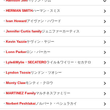
・
Harrison Jim
ハリソン・ジム
・
HERMAN SMITH
ハーマン・スミス
・
Ivan Howard
アイヴァン・ハワード
・
Jennifer Curtis family
ジェニファーカーティス
・
Kevin Yazzie
ケヴィン・ヤジー
・
Lonn Parker
ロン・パーカー
・
Lyle&Wylie・SECATERO
ライル＆ワイリー・セカテロ
・
Lyndon Tsosie
リンドン・ツオシー
・
Monty Claw
モンティ・クロウ
・
MARTINEZ Family
マルチネスファミリー
・
Norbert Peshlakai
ノルバート・ペシュラカイ