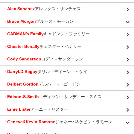
・
Alex Sanchez
アレックス・サンチェス
・
Bruce Morgan
ブルース・モーガン
・
CADMAN’s Family
キャドマン・ファミリー
・
Chester Benally
チェスター・ベナリー
・
Cody Sanderson
コディ－サンダーソン
・
Darryl.D.Begay
ダリル・ディーン・ビゲイ
・
Delbert Gordon
デルバート・ゴードン
・
Edison-S-Smith
エディソン・サンディー・スミス
・
Ernie Lister
アーニー・リスター
・
Geneva&Kevin Ramone
ジェネーバ&ケビン・ラモーン