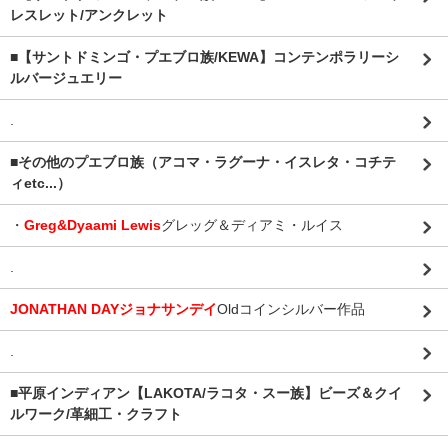
レスレット/アンクレット
■【サントドミンゴ・プエブロ族/KEWA】コンテンポラリーシ
ルバージュエリー
.
■その他のプエブロ族（アコマ・ラグーナ・イスレタ・コチテ
ィetc...）
・
Greg&Dyaami Lewis
グレッグ＆ディアミ・ルイス
.
JONATHAN DAYジョナサンデイ
Oldコインシルバー作品
.
■平原インディアン【LAKOTA/ラコタ・スー族】ビーズ＆クイ
ルワーク/革細工・クラフト