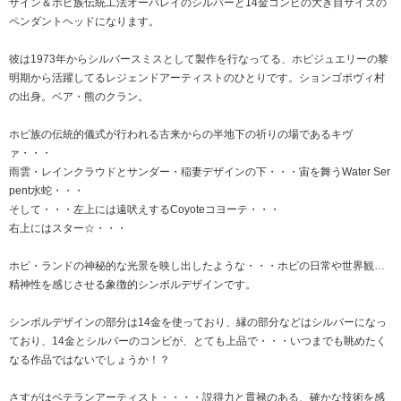
ザイン＆ホピ族伝統工法オーバレイのシルバーと14金コンビの大き目サイズの
ペンダントヘッドになります。
彼は1973年からシルバースミスとして製作を行なってる、ホピジュエリーの黎
明期から活躍してるレジェンドアーティストのひとりです。ションゴポヴィ村
の出身。ベア・熊のクラン。
ホピ族の伝統的儀式が行われる古来からの半地下の祈りの場であるキヴ
ァ・・・
雨雲・レインクラウドとサンダー・稲妻デザインの下・・・宙を舞うWater Ser
pent水蛇・・・
そして・・・左上には遠吠えするCoyoteコヨーテ・・・
右上にはスター☆・・・
ホピ・ランドの神秘的な光景を映し出したような・・・ホピの日常や世界観…
精神性を感じさせる象徴的シンボルデザインです。
シンボルデザインの部分は14金を使っており、縁の部分などはシルバーになっ
ており、14金とシルバーのコンビが、とても上品で・・・いつまでも眺めたく
なる作品ではないでしょうか！？
さすがはベテランアーティスト・・・・説得力と貫禄のある、確かな技術を感