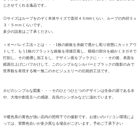
じさせてくれる逸品です。
◎サイズはループをのぞく本体サイズで直径４５mmくらい、ループの内径５ｘ
３・５ｍｍくらいです。
多少の誤差はご了承ください。
＜オーバレイ工法＞とは・・・1枚の銀板を糸鋸で透かし彫り状態にカットアウ
トして、もう1枚のフラットな銀板を溶接圧着し、模様の部分を細かくタガネで
打刻し、その後燻し加工をし、デザイン面をブッラクに・・・その後、表面を
鏡面仕上げにバフかけして、このシンプルなシルバーとブラックの陰影のみで
世界観を表現する唯一無二のホピジュエリーの伝統的工法です。
ホピのシンプルな図案・・・そのひとつひとつのデザインは生命の源である水
や、大地や創造主への感謝、吉兆のシンボルなどに溢れています。
※暖色系の黄色が強い店内の照明下での撮影です。お使いのパソコン環境によ
っては、実際色合いが多少異なる場合がございます。予めご了承下さい