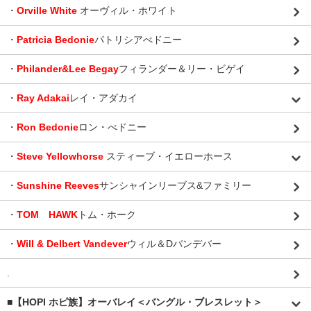
・
Orville White
オーヴィル・ホワイト
・
Patricia Bedonie
パトリシアべドニー
・
Philander&Lee Begay
フィランダー＆リー・ビゲイ
・
Ray Adakai
レイ・アダカイ
・
Ron Bedonie
ロン・べドニー
・
Steve Yellowhorse
スティーブ・イエローホース
・
Sunshine Reeves
サンシャインリーブス&ファミリー
・
TOM HAWK
トム・ホーク
・
Will & Delbert Vandever
ウィル＆Dバンデバー
.
■【HOPI ホピ族】オーバレイ＜バングル・ブレスレット＞