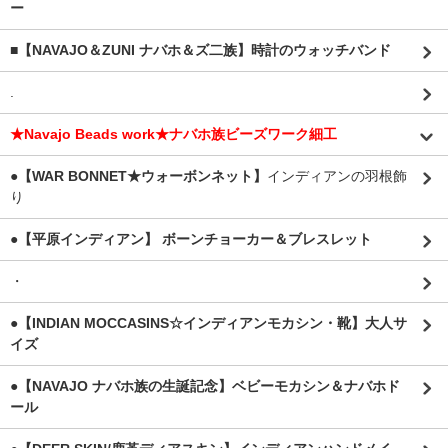
ー
■【NAVAJO＆ZUNI ナバホ＆ズ二族】時計のウォッチバンド
.
★Navajo Beads work★ナバホ族ビーズワーク細工
●【WAR BONNET★ウォーボンネット】
インディアンの羽根飾
り
●【平原インディアン】 ボーンチョーカー＆ブレスレット
・
●【INDIAN MOCCASINS☆インディアンモカシン・靴】大人サ
イズ
●【NAVAJO ナバホ族の生誕記念】ベビーモカシン＆ナバホド
ール