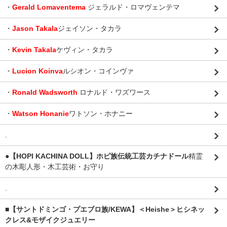
・
Gerald Lomaventema
ジェラルド・ロマヴェンテマ
・
Jason Takala
ジェイソン・タカラ
・
Kevin Takala
ケヴィン・タカラ
・
Lucion Koinva
ルシオン・コインヴァ
・
Ronald Wadsworth
ロナルド・ワズワース
・
Watson Honanie
ワトソン・ホナニー
.
●【HOPI KACHINA DOLL】ホピ族伝統工芸カチナドール
精霊
の木彫人形・木工芸術・お守り
.
■【サントドミンゴ・プエブロ族/KEWA】＜Heishe＞ヒシネッ
クレス&モザイクジュエリー