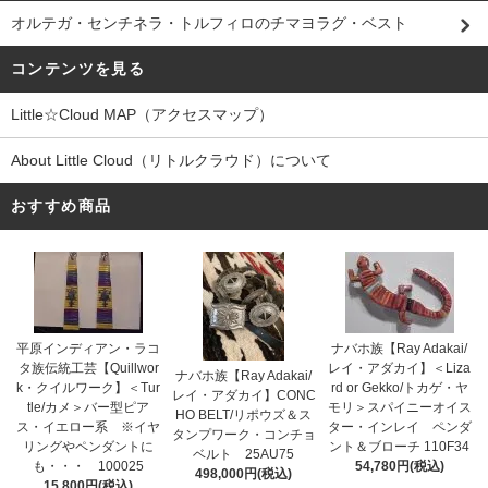
オルテガ・センチネラ・トルフィロのチマヨラグ・ベスト
コンテンツを見る
Little☆Cloud MAP（アクセスマップ）
About Little Cloud（リトルクラウド）について
おすすめ商品
平原インディアン・ラコ
ナバホ族【Ray Adakai/
タ族伝統工芸【Quillwor
レイ・アダカイ】＜Liza
ナバホ族【Ray Adakai/
k・クイルワーク】＜Tur
rd or Gekko/トカゲ・ヤ
レイ・アダカイ】CONC
tle/カメ＞バー型ピア
モリ＞スパイニーオイス
HO BELT/リポウズ＆ス
ス・イエロー系 ※イヤ
ター・インレイ ペンダ
タンプワーク・コンチョ
リングやペンダントに
ント＆ブローチ 110F34
ベルト 25AU75
も・・・ 100025
54,780円(税込)
498,000円(税込)
15,800円(税込)