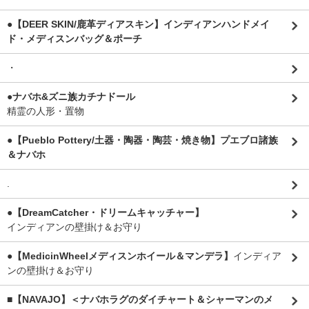
●【DEER SKIN/鹿革ディアスキン】インディアンハンドメイ
ド・メディスンバッグ＆ポーチ
・
●ナバホ&ズニ族カチナドール
精霊の人形・置物
●【Pueblo Pottery/土器・陶器・陶芸・焼き物】プエブロ諸族
＆ナバホ
.
●【DreamCatcher・ドリームキャッチャー】
インディアンの壁掛け＆お守り
●【MedicinWheelメディスンホイール＆マンデラ】
インディア
ンの壁掛け＆お守り
■【NAVAJO】＜ナバホラグのダイチャート＆シャーマンのメ