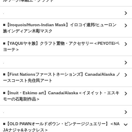
ルワーク/革細工・クラフト
.
■【Iroquois/Huron-Indian Mask】イロコイ連邦/ヒューロン
族インディアン木彫マスク
■【YAQUI/ヤキ族】クラフト置物・アクセサリー＜PEYOTE/ペ
ヨーテ＞
.
■【First Nationsファーストネーションズ】Canada/Alaska ノ
ースコースト先住民アート
■【Inuit・Eskimo art】Canada/Alaska＜イヌイット・エスキ
モーの石彫刻作品＞
.
■【OLD PAWNオールドポウン・ビンテージジュエリー】＜NA
JAナジャ&ネックレス＞