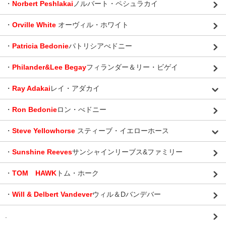
・
Norbert Peshlakai
ノルバート・ペシュラカイ
・
Orville White
オーヴィル・ホワイト
・
Patricia Bedonie
パトリシアべドニー
・
Philander&Lee Begay
フィランダー＆リー・ビゲイ
・
Ray Adakai
レイ・アダカイ
・
Ron Bedonie
ロン・べドニー
・
Steve Yellowhorse
スティーブ・イエローホース
・
Sunshine Reeves
サンシャインリーブス&ファミリー
・
TOM HAWK
トム・ホーク
・
Will & Delbert Vandever
ウィル＆Dバンデバー
.