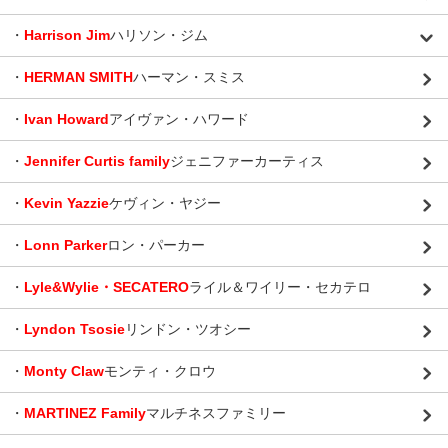
・
Harrison Jim
ハリソン・ジム
・
HERMAN SMITH
ハーマン・スミス
・
Ivan Howard
アイヴァン・ハワード
・
Jennifer Curtis family
ジェニファーカーティス
・
Kevin Yazzie
ケヴィン・ヤジー
・
Lonn Parker
ロン・パーカー
・
Lyle&Wylie・SECATERO
ライル＆ワイリー・セカテロ
・
Lyndon Tsosie
リンドン・ツオシー
・
Monty Claw
モンティ・クロウ
・
MARTINEZ Family
マルチネスファミリー