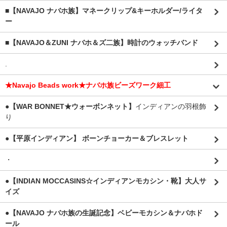
■【NAVAJO ナバホ族】マネークリップ&キーホルダー/ライタ
ー
■【NAVAJO＆ZUNI ナバホ＆ズ二族】時計のウォッチバンド
.
★Navajo Beads work★ナバホ族ビーズワーク細工
●【WAR BONNET★ウォーボンネット】
インディアンの羽根飾
り
●【平原インディアン】 ボーンチョーカー＆ブレスレット
・
●【INDIAN MOCCASINS☆インディアンモカシン・靴】大人サ
イズ
●【NAVAJO ナバホ族の生誕記念】ベビーモカシン＆ナバホド
ール