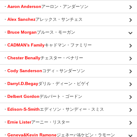
・
Aaron Anderson
アーロン・アンダーソン
・
Alex Sanchez
アレックス・サンチェス
・
Bruce Morgan
ブルース・モーガン
・
CADMAN’s Family
キャドマン・ファミリー
・
Chester Benally
チェスター・ベナリー
・
Cody Sanderson
コディ－サンダーソン
・
Darryl.D.Begay
ダリル・ディーン・ビゲイ
・
Delbert Gordon
デルバート・ゴードン
・
Edison-S-Smith
エディソン・サンディー・スミス
・
Ernie Lister
アーニー・リスター
・
Geneva&Kevin Ramone
ジェネーバ&ケビン・ラモーン