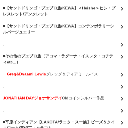
■【サントドミンゴ・プエブロ族/KEWA】＜Heishe＞ヒシ・ブ
レスレット/アンクレット
■【サントドミンゴ・プエブロ族/KEWA】コンテンポラリーシ
ルバージュエリー
.
■その他のプエブロ族（アコマ・ラグーナ・イスレタ・コチテ
ィetc...）
・
Greg&Dyaami Lewis
グレッグ＆ディアミ・ルイス
.
JONATHAN DAYジョナサンデイ
Oldコインシルバー作品
.
■平原インディアン【LAKOTA/ラコタ・スー族】ビーズ＆クイ