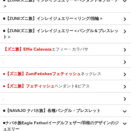
■【ZUNI/ズニ族】インレイジュエリー＜ペンダント＆ブローチ
＞
■【ZUNI/ズニ族】インレイジュエリー＜リング/指輪＞
■【ZUNI/ズニ族】インレイジュエリー＜バングル＆ブレスレッ
ト＞
【ズニ族】Effie Calavaza
エフィー・カラバサ
.
●【ズニ族】ZuniFetishesフェティッシュ
ネックレス
●【ズニ族】フェティッシュ
ペンダント&ピアス
.
■【NAVAJO ナバホ族】各種バングル・ブレスレット
■
ナバホ族Eagle Fether/イーグルフェザー/羽根のデザインのジ
ュエリー