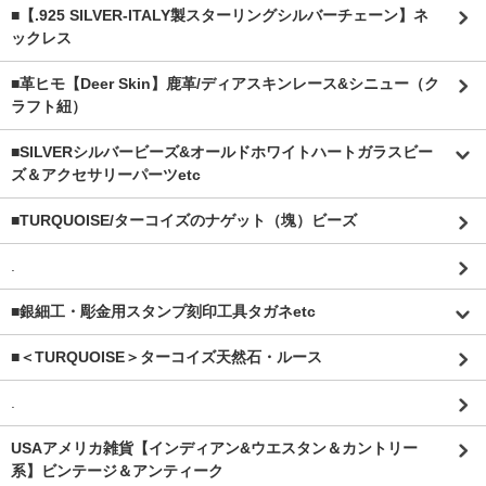
■【.925 SILVER-ITALY製スターリングシルバーチェーン】ネ
ックレス
■革ヒモ【Deer Skin】鹿革/ディアスキンレース&シニュー（ク
ラフト紐）
■SILVERシルバービーズ&オールドホワイトハートガラスビー
ズ＆アクセサリーパーツetc
■TURQUOISE/ターコイズのナゲット（塊）ビーズ
.
■銀細工・彫金用スタンプ刻印工具タガネetc
■＜TURQUOISE＞ターコイズ天然石・ルース
.
USAアメリカ雑貨【インディアン&ウエスタン＆カントリー
系】ビンテージ＆アンティーク