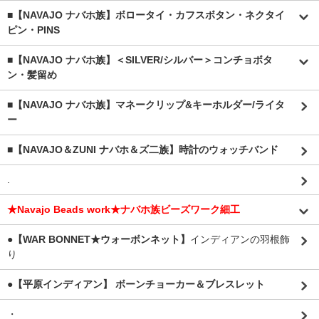
■【NAVAJO ナバホ族】ボロータイ・カフスボタン・ネクタイ
ピン・PINS
■【NAVAJO ナバホ族】＜SILVER/シルバー＞コンチョボタ
ン・髪留め
■【NAVAJO ナバホ族】マネークリップ&キーホルダー/ライタ
ー
■【NAVAJO＆ZUNI ナバホ＆ズ二族】時計のウォッチバンド
.
★Navajo Beads work★ナバホ族ビーズワーク細工
●【WAR BONNET★ウォーボンネット】
インディアンの羽根飾
り
●【平原インディアン】 ボーンチョーカー＆ブレスレット
・