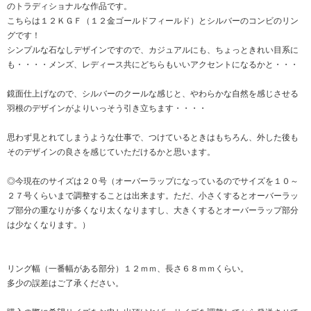
のトラディショナルな作品です。
こちらは１２ＫＧＦ（１２金ゴールドフィールド）とシルバーのコンビのリン
グです！
シンプルな石なしデザインですので、カジュアルにも、ちょっときれい目系に
も・・・・メンズ、レディース共にどちらもいいアクセントになるかと・・・
鏡面仕上げなので、シルバーのクールな感じと、やわらかな自然を感じさせる
羽根のデザインがよりいっそう引き立ちます・・・・
思わず見とれてしまうような仕事で、つけているときはもちろん、外した後も
そのデザインの良さを感じていただけるかと思います。
◎今現在のサイズは２０号（オーバーラップになっているのでサイズを１０～
２７号くらいまで調整することは出来ます。ただ、小さくするとオーバーラッ
プ部分の重なりが多くなり太くなりますし、大きくするとオーバーラップ部分
は少なくなります。）
リング幅（一番幅がある部分）１２ｍｍ、長さ６８ｍｍくらい。
多少の誤差はご了承ください。