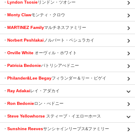
・
Lyndon Tsosie
リンドン・ツオシー
・
Monty Claw
モンティ・クロウ
・
MARTINEZ Family
マルチネスファミリー
・
Norbert Peshlakai
ノルバート・ペシュラカイ
・
Orville White
オーヴィル・ホワイト
・
Patricia Bedonie
パトリシアべドニー
・
Philander&Lee Begay
フィランダー＆リー・ビゲイ
・
Ray Adakai
レイ・アダカイ
・
Ron Bedonie
ロン・べドニー
・
Steve Yellowhorse
スティーブ・イエローホース
・
Sunshine Reeves
サンシャインリーブス&ファミリー