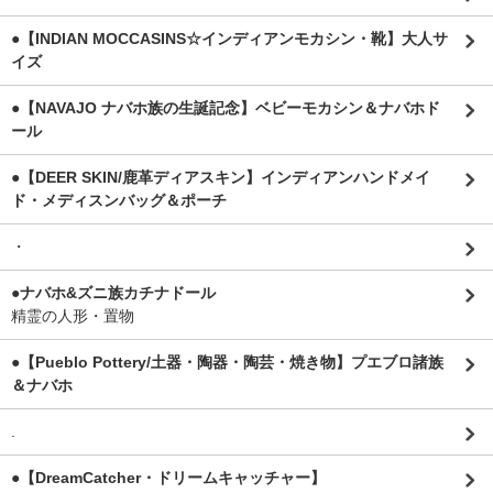
●【INDIAN MOCCASINS☆インディアンモカシン・靴】大人サ
イズ
●【NAVAJO ナバホ族の生誕記念】ベビーモカシン＆ナバホド
ール
●【DEER SKIN/鹿革ディアスキン】インディアンハンドメイ
ド・メディスンバッグ＆ポーチ
・
●ナバホ&ズニ族カチナドール
精霊の人形・置物
●【Pueblo Pottery/土器・陶器・陶芸・焼き物】プエブロ諸族
＆ナバホ
.
●【DreamCatcher・ドリームキャッチャー】