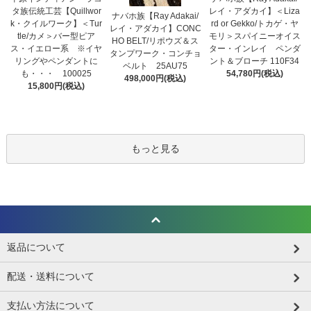
タ族伝統工芸【Quillwor
レイ・アダカイ】＜Liza
ナバホ族【Ray Adakai/
k・クイルワーク】＜Tur
rd or Gekko/トカゲ・ヤ
レイ・アダカイ】CONC
tle/カメ＞バー型ピア
モリ＞スパイニーオイス
HO BELT/リポウズ＆ス
ス・イエロー系 ※イヤ
ター・インレイ ペンダ
タンプワーク・コンチョ
リングやペンダントに
ント＆ブローチ 110F34
ベルト 25AU75
も・・・ 100025
54,780円(税込)
498,000円(税込)
15,800円(税込)
もっと見る
返品について
配送・送料について
支払い方法について