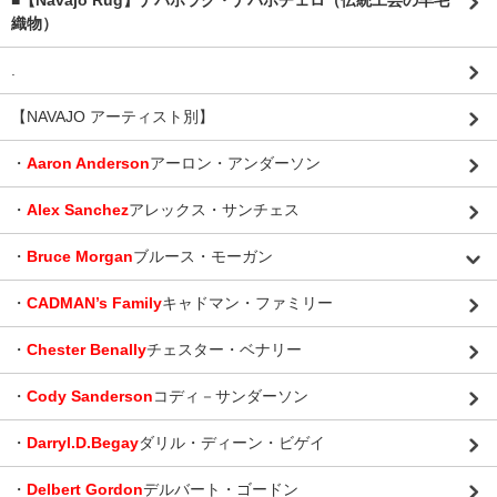
■【Navajo Rug】ナバホラグ・ナバホチェロ（伝統工芸の羊毛
織物）
.
【NAVAJO アーティスト別】
・
Aaron Anderson
アーロン・アンダーソン
・
Alex Sanchez
アレックス・サンチェス
・
Bruce Morgan
ブルース・モーガン
・
CADMAN’s Family
キャドマン・ファミリー
・
Chester Benally
チェスター・ベナリー
・
Cody Sanderson
コディ－サンダーソン
・
Darryl.D.Begay
ダリル・ディーン・ビゲイ
・
Delbert Gordon
デルバート・ゴードン