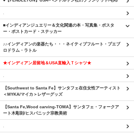
●【PENDLETON】USA-ペンドルトン社のブランケット/毛布
.
■インディアンジュエリー＆文化関連の本・写真集・ポスタ
ー・ポストカード・ステッカー
♪♪インディアンの楽器たち・・・ネイティブフルート・プエブ
ロドラム・ラトル
★インディアン居留地＆USA直輸入Ｔシャツ★
.
【Southwest to Santa Fe】サンタフェ在住女性アーティスト
＜MYKA/マイカ＞レザーグッズ
【Santa Fe,Wood carving-TOMA】サンタフェ・フォークア
ート木彫刻/ヒスパニック宗教美術
.