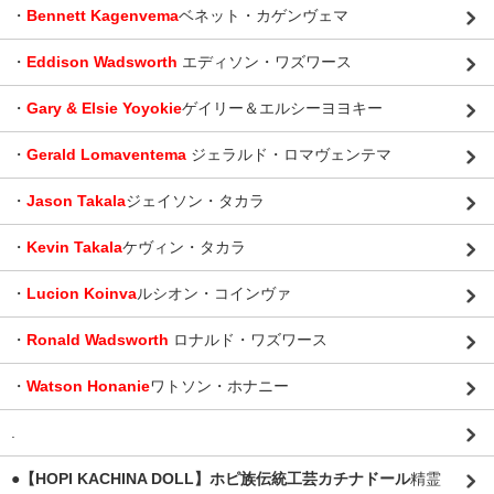
・
Bennett Kagenvema
ベネット・カゲンヴェマ
・
Eddison Wadsworth
エディソン・ワズワース
・
Gary & Elsie Yoyokie
ゲイリー＆エルシーヨヨキー
・
Gerald Lomaventema
ジェラルド・ロマヴェンテマ
・
Jason Takala
ジェイソン・タカラ
・
Kevin Takala
ケヴィン・タカラ
・
Lucion Koinva
ルシオン・コインヴァ
・
Ronald Wadsworth
ロナルド・ワズワース
・
Watson Honanie
ワトソン・ホナニー
.
●【HOPI KACHINA DOLL】ホピ族伝統工芸カチナドール
精霊