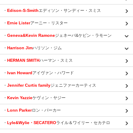
・
Edison-S-Smith
エディソン・サンディー・スミス
・
Ernie Lister
アーニー・リスター
・
Geneva&Kevin Ramone
ジェネーバ&ケビン・ラモーン
・
Harrison Jim
ハリソン・ジム
・
HERMAN SMITH
ハーマン・スミス
・
Ivan Howard
アイヴァン・ハワード
・
Jennifer Curtis family
ジェニファーカーティス
・
Kevin Yazzie
ケヴィン・ヤジー
・
Lonn Parker
ロン・パーカー
・
Lyle&Wylie・SECATERO
ライル＆ワイリー・セカテロ