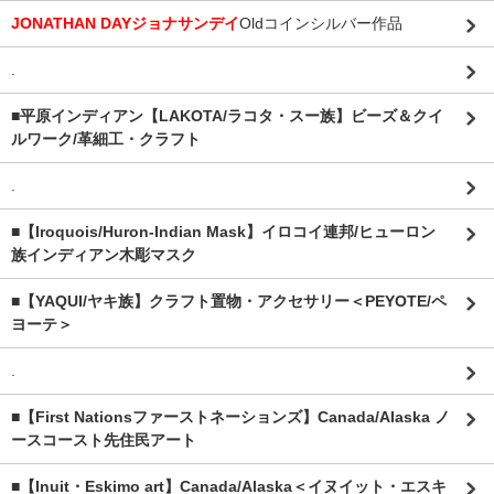
JONATHAN DAYジョナサンデイ
Oldコインシルバー作品
.
■平原インディアン【LAKOTA/ラコタ・スー族】ビーズ＆クイ
ルワーク/革細工・クラフト
.
■【Iroquois/Huron-Indian Mask】イロコイ連邦/ヒューロン
族インディアン木彫マスク
■【YAQUI/ヤキ族】クラフト置物・アクセサリー＜PEYOTE/ペ
ヨーテ＞
.
■【First Nationsファーストネーションズ】Canada/Alaska ノ
ースコースト先住民アート
■【Inuit・Eskimo art】Canada/Alaska＜イヌイット・エスキ