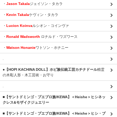
・
Jason Takala
ジェイソン・タカラ
・
Kevin Takala
ケヴィン・タカラ
・
Lucion Koinva
ルシオン・コインヴァ
・
Ronald Wadsworth
ロナルド・ワズワース
・
Watson Honanie
ワトソン・ホナニー
.
●【HOPI KACHINA DOLL】ホピ族伝統工芸カチナドール
精霊
の木彫人形・木工芸術・お守り
.
■【サントドミンゴ・プエブロ族/KEWA】＜Heishe＞ヒシネッ
クレス&モザイクジュエリー
■【サントドミンゴ・プエブロ族/KEWA】＜Heishe＞ヒシ・ブ