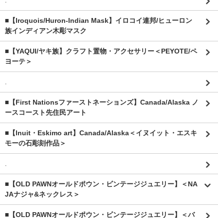
.
■【Iroquois/Huron-Indian Mask】イロコイ連邦/ヒューロン
族インディアン木彫マスク
■【YAQUI/ヤキ族】クラフト置物・アクセサリー＜PEYOTE/ペ
ヨーテ＞
.
■【First Nationsファーストネーションズ】Canada/Alaska ノ
ースコースト先住民アート
■【Inuit・Eskimo art】Canada/Alaska＜イヌイット・エスキ
モーの石彫刻作品＞
.
■【OLD PAWNオールドポウン・ビンテージジュエリー】＜NA
JAナジャ&ネックレス＞
■【OLD PAWNオールドポウン・ビンテージジュエリー】＜バ