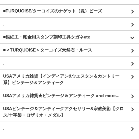
■TURQUOISE/ターコイズのナゲット（塊）ビーズ
.
■銀細工・彫金用スタンプ刻印工具タガネetc
■＜TURQUOISE＞ターコイズ天然石・ルース
.
USAアメリカ雑貨【インディアン&ウエスタン＆カントリー
系】ビンテージ＆アンティーク
USAアメリカ雑貨★ビンテージ＆アンティーク and more...
USAビンテージ＆アンティークアクセサリー&宗教美術【クロ
ス/十字架・ロザリオ・メダル】
.