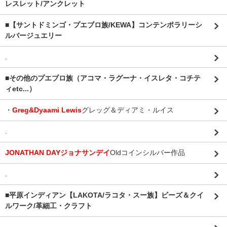
レスレット/アンクレット
■【サントドミンゴ・プエブロ族/KEWA】コンテンポラリーシ
ルバージュエリー
.
■その他のプエブロ族（アコマ・ラグーナ・イスレタ・コチテ
ィetc...）
・
Greg&Dyaami Lewis
グレッグ＆ディアミ・ルイス
.
JONATHAN DAYジョナサンデイ
Oldコインシルバー作品
.
■平原インディアン【LAKOTA/ラコタ・スー族】ビーズ＆クイ
ルワーク/革細工・クラフト