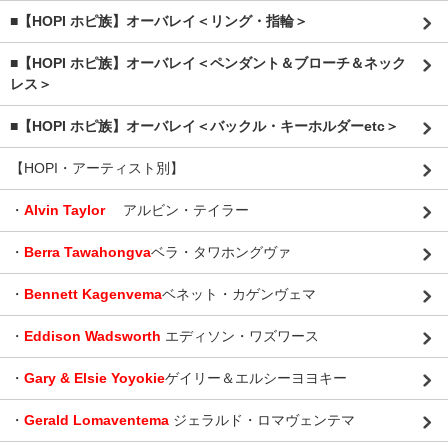
■【HOPI ホピ族】オーバレイ＜リング・指輪＞
■【HOPI ホピ族】オーバレイ＜ペンダント＆ブローチ＆ネック
レス＞
■【HOPI ホピ族】オーバレイ＜バックル・キーホルダーetc＞
【HOPI・アーティスト別】
・
Alvin Taylor
アルビン・テイラー
・
Berra Tawahongva
ベラ・タワホングヴァ
・
Bennett Kagenvema
ベネット・カゲンヴェマ
・
Eddison Wadsworth
エディソン・ワズワース
・
Gary & Elsie Yoyokie
ゲイリー＆エルシーヨヨキー
・
Gerald Lomaventema
ジェラルド・ロマヴェンテマ