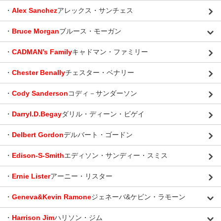
・
Alex Sanchez
アレックス・サンチェス
・
Bruce Morgan
ブルース・モーガン
・
CADMAN’s Family
キャドマン・ファミリー
・
Chester Benally
チェスター・ベナリー
・
Cody Sanderson
コディ－サンダーソン
・
Darryl.D.Begay
ダリル・ディーン・ビゲイ
・
Delbert Gordon
デルバート・ゴードン
・
Edison-S-Smith
エディソン・サンディー・スミス
・
Ernie Lister
アーニー・リスター
・
Geneva&Kevin Ramone
ジェネーバ&ケビン・ラモーン
・
Harrison Jim
ハリソン・ジム