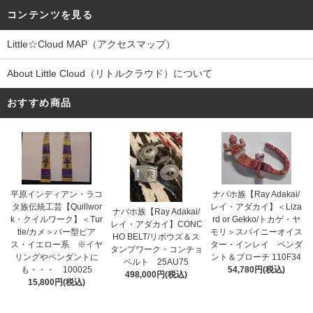
コンテンツを見る
Little☆Cloud MAP（アクセスマップ）
About Little Cloud（リトルクラウド）について
おすすめ商品
平原インディアン・ラコ
ナバホ族【Ray Adakai/
タ族伝統工芸【Quillwor
レイ・アダカイ】＜Liza
ナバホ族【Ray Adakai/
k・クイルワーク】＜Tur
rd or Gekko/トカゲ・ヤ
レイ・アダカイ】CONC
tle/カメ＞バー型ピア
モリ＞スパイニーオイス
HO BELT/リポウズ＆ス
ス・イエロー系 ※イヤ
ター・インレイ ペンダ
タンプワーク・コンチョ
リングやペンダントに
ント＆ブローチ 110F34
ベルト 25AU75
も・・・ 100025
54,780円(税込)
498,000円(税込)
15,800円(税込)