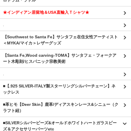
ロドラム・ラトル
★インディアン居留地＆USA直輸入Ｔシャツ★
.
【Southwest to Santa Fe】サンタフェ在住女性アーティスト
＜MYKA/マイカ＞レザーグッズ
【Santa Fe,Wood carving-TOMA】サンタフェ・フォークア
ート木彫刻/ヒスパニック宗教美術
.
■【.925 SILVER-ITALY製スターリングシルバーチェーン】ネ
ックレス
■革ヒモ【Deer Skin】鹿革/ディアスキンレース&シニュー（ク
ラフト紐）
■SILVERシルバービーズ&オールドホワイトハートガラスビー
ズ＆アクセサリーパーツetc