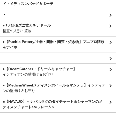
ド・メディスンバッグ＆ポーチ
・
●ナバホ&ズニ族カチナドール
精霊の人形・置物
●【Pueblo Pottery/土器・陶器・陶芸・焼き物】プエブロ諸族
＆ナバホ
.
●【DreamCatcher・ドリームキャッチャー】
インディアンの壁掛け＆お守り
●【MedicinWheelメディスンホイール＆マンデラ】
インディア
ンの壁掛け＆お守り
■【NAVAJO】＜ナバホラグのダイチャート＆シャーマンのメ
ディスンチャートetcフレーム＞