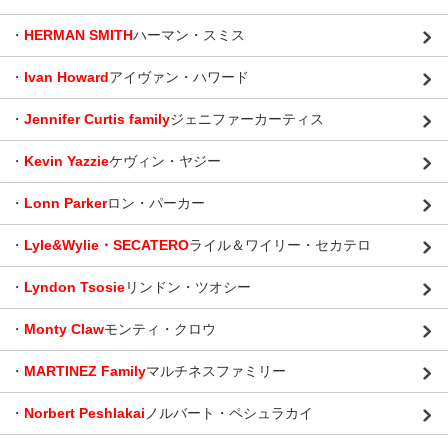
・
HERMAN SMITH
ハーマン・スミス
・
Ivan Howard
アイヴァン・ハワード
・
Jennifer Curtis family
ジェニファーカーティス
・
Kevin Yazzie
ケヴィン・ヤジー
・
Lonn Parker
ロン・パーカー
・
Lyle&Wylie・SECATERO
ライル＆ワイリー・セカテロ
・
Lyndon Tsosie
リンドン・ツオシー
・
Monty Claw
モンティ・クロウ
・
MARTINEZ Family
マルチネスファミリー
・
Norbert Peshlakai
ノルバート・ペシュラカイ