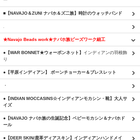
ー
■【NAVAJO＆ZUNI ナバホ＆ズ二族】時計のウォッチバンド
.
★Navajo Beads work★ナバホ族ビーズワーク細工
●【WAR BONNET★ウォーボンネット】
インディアンの羽根飾
り
●【平原インディアン】 ボーンチョーカー＆ブレスレット
・
●【INDIAN MOCCASINS☆インディアンモカシン・靴】大人サ
イズ
●【NAVAJO ナバホ族の生誕記念】ベビーモカシン＆ナバホド
ール
●【DEER SKIN/鹿革ディアスキン】インディアンハンドメイ