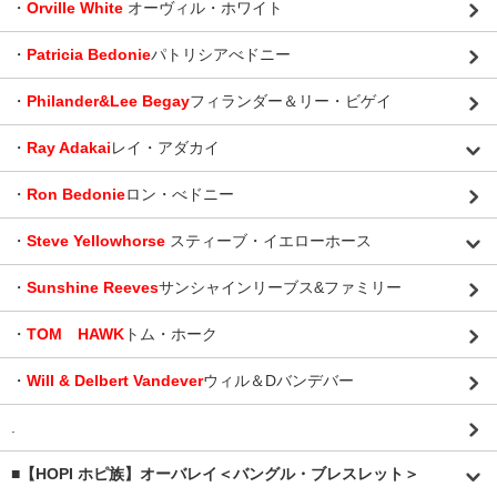
・
Orville White
オーヴィル・ホワイト
・
Patricia Bedonie
パトリシアべドニー
・
Philander&Lee Begay
フィランダー＆リー・ビゲイ
・
Ray Adakai
レイ・アダカイ
・
Ron Bedonie
ロン・べドニー
・
Steve Yellowhorse
スティーブ・イエローホース
・
Sunshine Reeves
サンシャインリーブス&ファミリー
・
TOM HAWK
トム・ホーク
・
Will & Delbert Vandever
ウィル＆Dバンデバー
.
■【HOPI ホピ族】オーバレイ＜バングル・ブレスレット＞