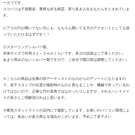
ーカフです。
ココペリは子孫繁栄、豊穣を祈る精霊。実り多き人生をもたらすとされていま
す。
ピアスの穴が開いてない方にも、もちろん開いてる方のアクセントとしても使
っていただけるはずです！！
◎スターリングシルバー製。
本体サイズで外周３１～２ｍｍくらいです。多少の誤差はご了承ください。
あまり厚みのないシルバー製ですので、ご自分で開口部は調整してください。
※こちらの商品は在庫の同アーティストのものからのアソートになりますの
で、若干スタンプの位置が撮影時のものと異なることや、機械で作っているわ
けではないので、正確な円や直角ではなかったりしますが、それもハンドメイ
ドの良さとご理解頂ければと思います。
※暖色スポットライトの店内にて撮影しています。お使いのパソコン環境によ
っては、色合いが多少異なる場合がございます。予めご了承下さい