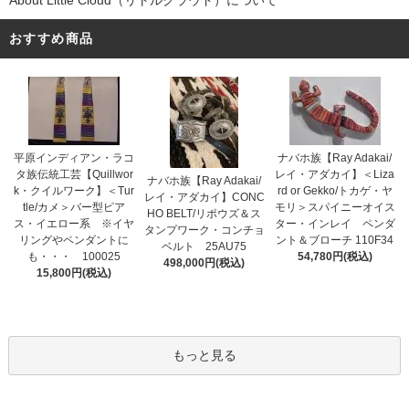
About Little Cloud（リトルクラウド）について
おすすめ商品
平原インディアン・ラコ
ナバホ族【Ray Adakai/
タ族伝統工芸【Quillwor
レイ・アダカイ】＜Liza
ナバホ族【Ray Adakai/
k・クイルワーク】＜Tur
rd or Gekko/トカゲ・ヤ
レイ・アダカイ】CONC
tle/カメ＞バー型ピア
モリ＞スパイニーオイス
HO BELT/リポウズ＆ス
ス・イエロー系 ※イヤ
ター・インレイ ペンダ
タンプワーク・コンチョ
リングやペンダントに
ント＆ブローチ 110F34
ベルト 25AU75
も・・・ 100025
54,780円(税込)
498,000円(税込)
15,800円(税込)
もっと見る