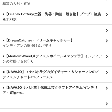
精霊の人形・置物
●【Pueblo Pottery/土器・陶器・陶芸・焼き物】プエブロ諸族
＆ナバホ
.
●【DreamCatcher・ドリームキャッチャー】
インディアンの壁掛け＆お守り
●【MedicinWheelメディスンホイール＆マンデラ】
インディア
ンの壁掛け＆お守り
■【NAVAJO】＜ナバホラグのダイチャート＆シャーマンのメ
ディスンチャートetcフレーム＞
●【NAVAJO ナバホ族】伝統工芸クラフトアイテム/インテリ
ア・置物etc..
.