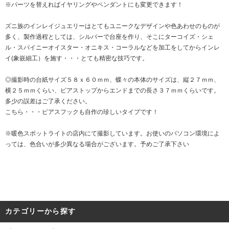
※パーツを替えればイヤリングやペンダントにも変更できます！
ズニ族のインレイジュエリーはとてもユニークなデザインや色あわせのものが
多く、製作過程としては、シルバーで台座を作り、そこにターコイズ・シェ
ル・スパイニーオイスター・オニキス・コーラルなどを加工をしてからインレ
イ(象嵌細工）を施す・・・とても精密な技巧です。
◎撮影時の台紙サイズ５８ｘ６０ｍｍ、蝶々の本体のサイズは、縦２７ｍｍ、
横２５ｍｍくらい、ピアストップからエンドまでの長さ３７ｍｍくらいです。
多少の誤差はご了承ください。
こちら・・・ピアスフックも自作の珍しいタイプです！
※暖色スポットライトの店内にて撮影しています。お使いのパソコン環境によ
っては、色合いが多少異なる場合がございます。予めご了承下さい
カテゴリーから探す