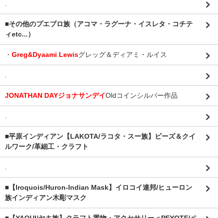
.
■その他のプエブロ族（アコマ・ラグーナ・イスレタ・コチテ
ィetc...）
・
Greg&Dyaami Lewis
グレッグ＆ディアミ・ルイス
.
JONATHAN DAYジョナサンデイ
Oldコインシルバー作品
.
■平原インディアン【LAKOTA/ラコタ・スー族】ビーズ＆クイ
ルワーク/革細工・クラフト
.
■【Iroquois/Huron-Indian Mask】イロコイ連邦/ヒューロン
族インディアン木彫マスク