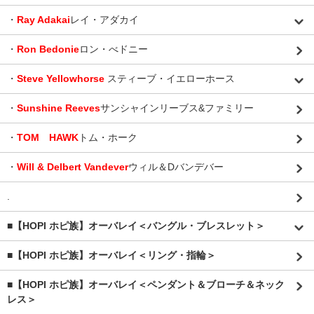
・
Ray Adakai
レイ・アダカイ
・
Ron Bedonie
ロン・べドニー
・
Steve Yellowhorse
スティーブ・イエローホース
・
Sunshine Reeves
サンシャインリーブス&ファミリー
・
TOM HAWK
トム・ホーク
・
Will & Delbert Vandever
ウィル＆Dバンデバー
.
■【HOPI ホピ族】オーバレイ＜バングル・ブレスレット＞
■【HOPI ホピ族】オーバレイ＜リング・指輪＞
■【HOPI ホピ族】オーバレイ＜ペンダント＆ブローチ＆ネック
レス＞