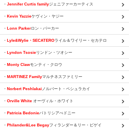
・
Jennifer Curtis family
ジェニファーカーティス
・
Kevin Yazzie
ケヴィン・ヤジー
・
Lonn Parker
ロン・パーカー
・
Lyle&Wylie・SECATERO
ライル＆ワイリー・セカテロ
・
Lyndon Tsosie
リンドン・ツオシー
・
Monty Claw
モンティ・クロウ
・
MARTINEZ Family
マルチネスファミリー
・
Norbert Peshlakai
ノルバート・ペシュラカイ
・
Orville White
オーヴィル・ホワイト
・
Patricia Bedonie
パトリシアべドニー
・
Philander&Lee Begay
フィランダー＆リー・ビゲイ