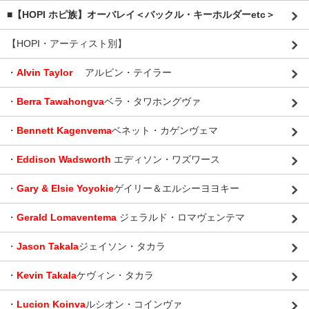
■【HOPI ホピ族】オーバレイ＜バックル・キーホルダーetc＞
【HOPI・アーティスト別】
・
Alvin Taylor
アルビン・テイラー
・
Berra Tawahongva
ベラ・タワホングヴァ
・
Bennett Kagenvema
ベネット・カゲンヴェマ
・
Eddison Wadsworth
エディソン・ワズワース
・
Gary & Elsie Yoyokie
ゲイリー＆エルシーヨヨキー
・
Gerald Lomaventema
ジェラルド・ロマヴェンテマ
・
Jason Takala
ジェイソン・タカラ
・
Kevin Takala
ケヴィン・タカラ
・
Lucion Koinva
ルシオン・コインヴァ