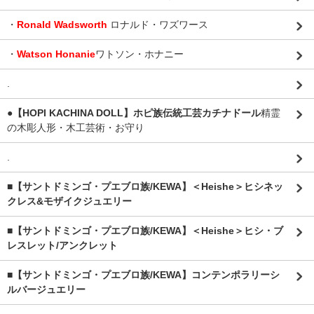
・
Ronald Wadsworth
ロナルド・ワズワース
・
Watson Honanie
ワトソン・ホナニー
.
●【HOPI KACHINA DOLL】ホピ族伝統工芸カチナドール
精霊
の木彫人形・木工芸術・お守り
.
■【サントドミンゴ・プエブロ族/KEWA】＜Heishe＞ヒシネッ
クレス&モザイクジュエリー
■【サントドミンゴ・プエブロ族/KEWA】＜Heishe＞ヒシ・ブ
レスレット/アンクレット
■【サントドミンゴ・プエブロ族/KEWA】コンテンポラリーシ
ルバージュエリー