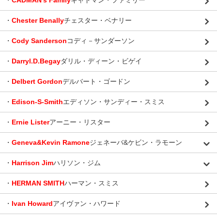
・
CADMAN’s Family
キャドマン・ファミリー
・
Chester Benally
チェスター・ベナリー
・
Cody Sanderson
コディ－サンダーソン
・
Darryl.D.Begay
ダリル・ディーン・ビゲイ
・
Delbert Gordon
デルバート・ゴードン
・
Edison-S-Smith
エディソン・サンディー・スミス
・
Ernie Lister
アーニー・リスター
・
Geneva&Kevin Ramone
ジェネーバ&ケビン・ラモーン
・
Harrison Jim
ハリソン・ジム
・
HERMAN SMITH
ハーマン・スミス
・
Ivan Howard
アイヴァン・ハワード