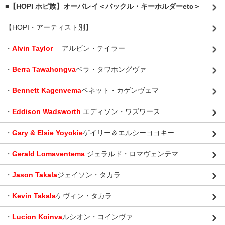
■【HOPI ホピ族】オーバレイ＜バックル・キーホルダーetc＞
【HOPI・アーティスト別】
・
Alvin Taylor
アルビン・テイラー
・
Berra Tawahongva
ベラ・タワホングヴァ
・
Bennett Kagenvema
ベネット・カゲンヴェマ
・
Eddison Wadsworth
エディソン・ワズワース
・
Gary & Elsie Yoyokie
ゲイリー＆エルシーヨヨキー
・
Gerald Lomaventema
ジェラルド・ロマヴェンテマ
・
Jason Takala
ジェイソン・タカラ
・
Kevin Takala
ケヴィン・タカラ
・
Lucion Koinva
ルシオン・コインヴァ