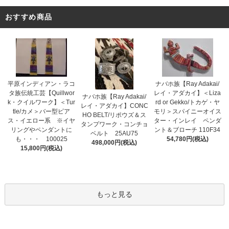
おすすめ商品
平原インディアン・ラコ
ナバホ族【Ray Adakai/
タ族伝統工芸【Quillwor
レイ・アダカイ】＜Liza
ナバホ族【Ray Adakai/
k・クイルワーク】＜Tur
rd or Gekko/トカゲ・ヤ
レイ・アダカイ】CONC
tle/カメ＞バー型ピア
モリ＞スパイニーオイス
HO BELT/リポウズ＆ス
ス・イエロー系 ※イヤ
ター・インレイ ペンダ
タンプワーク・コンチョ
リングやペンダントに
ント＆ブローチ 110F34
ベルト 25AU75
も・・・ 100025
54,780円(税込)
498,000円(税込)
15,800円(税込)
もっと見る