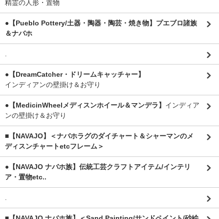
精霊の人形・置物
●【Pueblo Pottery/土器・陶器・陶芸・焼き物】プエブロ諸族
＆ナバホ
.
●【DreamCatcher・ドリームキャッチャー】
インディアンの壁掛け＆お守り
●【MedicinWheelメディスンホイール＆マンデラ】
インディア
ンの壁掛け＆お守り
■【NAVAJO】＜ナバホラグのダイチャート＆シャーマンのメ
ディスンチャートetcフレーム＞
●【NAVAJO ナバホ族】伝統工芸クラフトアイテム/インテリ
ア・置物etc..
.
■【NAVAJO ナバホ族】＜Sand Painting/サンドペイント/砂絵