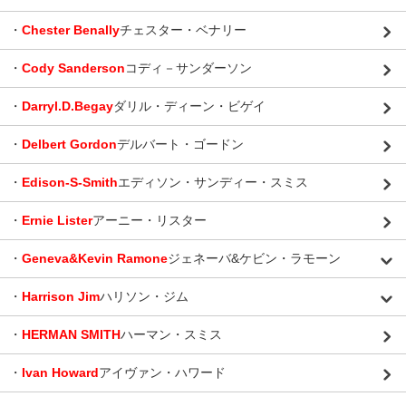
・
Chester Benally
チェスター・ベナリー
・
Cody Sanderson
コディ－サンダーソン
・
Darryl.D.Begay
ダリル・ディーン・ビゲイ
・
Delbert Gordon
デルバート・ゴードン
・
Edison-S-Smith
エディソン・サンディー・スミス
・
Ernie Lister
アーニー・リスター
・
Geneva&Kevin Ramone
ジェネーバ&ケビン・ラモーン
・
Harrison Jim
ハリソン・ジム
・
HERMAN SMITH
ハーマン・スミス
・
Ivan Howard
アイヴァン・ハワード