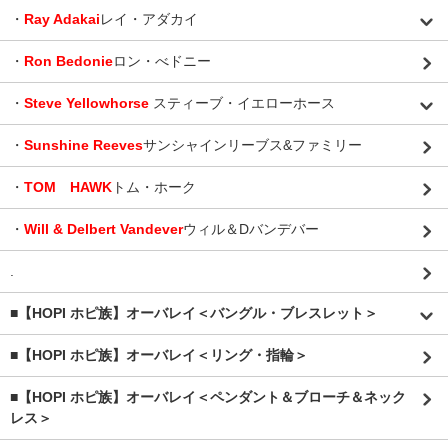
・
Ray Adakai
レイ・アダカイ
・
Ron Bedonie
ロン・べドニー
・
Steve Yellowhorse
スティーブ・イエローホース
・
Sunshine Reeves
サンシャインリーブス&ファミリー
・
TOM HAWK
トム・ホーク
・
Will & Delbert Vandever
ウィル＆Dバンデバー
.
■【HOPI ホピ族】オーバレイ＜バングル・ブレスレット＞
■【HOPI ホピ族】オーバレイ＜リング・指輪＞
■【HOPI ホピ族】オーバレイ＜ペンダント＆ブローチ＆ネック
レス＞