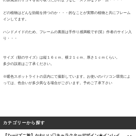
の原風景の１コマを切り取ったかのようなピースフルなフレーム・・・・
どの植物はどんな効能を持つのか・・・的なことが実際の植物と共にフレーム
インしてます。
ハンドメイドのため、フレームの裏面は手作り感満載です(笑）作者のサイン入
り・・・
サイズ（額のサイズ）は縦１６ｃｍ、横２１ｃｍ、厚さ１ｃｍくらい。
多少の誤差はご了承ください。
※暖色スポットライトの店内にて撮影しています。お使いのパソコン環境によ
っては、色合いが多少異なる場合がございます。予めご了承下さい
カテゴリーから探す
【Zuni/ズニ族】かわいい♡キャラクターデザイン★インレイ