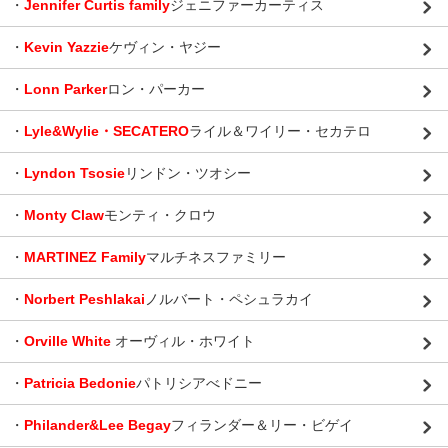
・
Jennifer Curtis family
ジェニファーカーティス
・
Kevin Yazzie
ケヴィン・ヤジー
・
Lonn Parker
ロン・パーカー
・
Lyle&Wylie・SECATERO
ライル＆ワイリー・セカテロ
・
Lyndon Tsosie
リンドン・ツオシー
・
Monty Claw
モンティ・クロウ
・
MARTINEZ Family
マルチネスファミリー
・
Norbert Peshlakai
ノルバート・ペシュラカイ
・
Orville White
オーヴィル・ホワイト
・
Patricia Bedonie
パトリシアべドニー
・
Philander&Lee Begay
フィランダー＆リー・ビゲイ