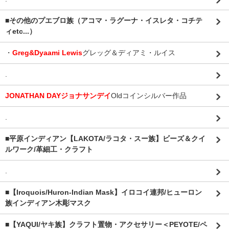
■その他のプエブロ族（アコマ・ラグーナ・イスレタ・コチテ
ィetc...）
・
Greg&Dyaami Lewis
グレッグ＆ディアミ・ルイス
.
JONATHAN DAYジョナサンデイ
Oldコインシルバー作品
.
■平原インディアン【LAKOTA/ラコタ・スー族】ビーズ＆クイ
ルワーク/革細工・クラフト
.
■【Iroquois/Huron-Indian Mask】イロコイ連邦/ヒューロン
族インディアン木彫マスク
■【YAQUI/ヤキ族】クラフト置物・アクセサリー＜PEYOTE/ペ