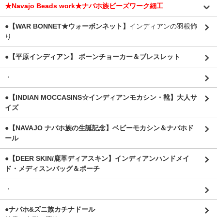
★Navajo Beads work★ナバホ族ビーズワーク細工
●【WAR BONNET★ウォーボンネット】
インディアンの羽根飾
り
●【平原インディアン】 ボーンチョーカー＆ブレスレット
・
●【INDIAN MOCCASINS☆インディアンモカシン・靴】大人サ
イズ
●【NAVAJO ナバホ族の生誕記念】ベビーモカシン＆ナバホド
ール
●【DEER SKIN/鹿革ディアスキン】インディアンハンドメイ
ド・メディスンバッグ＆ポーチ
・
●ナバホ&ズニ族カチナドール