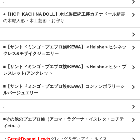
.
●【HOPI KACHINA DOLL】ホピ族伝統工芸カチナドール
精霊
の木彫人形・木工芸術・お守り
.
■【サントドミンゴ・プエブロ族/KEWA】＜Heishe＞ヒシネッ
クレス&モザイクジュエリー
■【サントドミンゴ・プエブロ族/KEWA】＜Heishe＞ヒシ・ブ
レスレット/アンクレット
■【サントドミンゴ・プエブロ族/KEWA】コンテンポラリーシ
ルバージュエリー
.
■その他のプエブロ族（アコマ・ラグーナ・イスレタ・コチテ
ィetc...）
・
Greg&Dyaami Lewis
グレッグ＆ディアミ・ルイス