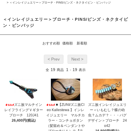
>
＜インレイジュエリー＞ブローチ・PINS/ピンズ・ネクタイピン・ピンバッジ
＜インレイジュエリー＞ブローチ・PINS/ピンズ・ネクタイピ
ン・ピンバッジ
おすすめ順
価格順
新着順
< Prev
Next >
19
1
19
全
商品
-
表示
ズニ族マルチイン
■【ZUNI/ズニ族Cl
ズニ族インレイジュエリ
レイフライングＶギター
eo Kallestewa 】インレ
ー＜いもむし？蝶の幼
ブローチ 120J41
イジュエリー マルチカ
虫？ムカデ？・・・バグ
26,400円(税込)
ラー・コンチョボタン
デザイン＞ブローチ 24
（髪留め＆ペンダントや
o42