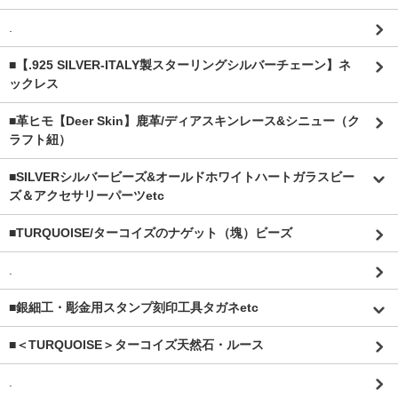
.
■【.925 SILVER-ITALY製スターリングシルバーチェーン】ネ
ックレス
■革ヒモ【Deer Skin】鹿革/ディアスキンレース&シニュー（ク
ラフト紐）
■SILVERシルバービーズ&オールドホワイトハートガラスビー
ズ＆アクセサリーパーツetc
■TURQUOISE/ターコイズのナゲット（塊）ビーズ
.
■銀細工・彫金用スタンプ刻印工具タガネetc
■＜TURQUOISE＞ターコイズ天然石・ルース
.