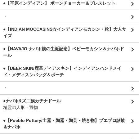
●【平原インディアン】 ボーンチョーカー＆ブレスレット
・
●【INDIAN MOCCASINS☆インディアンモカシン・靴】大人サ
イズ
●【NAVAJO ナバホ族の生誕記念】ベビーモカシン＆ナバホド
ール
●【DEER SKIN/鹿革ディアスキン】インディアンハンドメイ
ド・メディスンバッグ＆ポーチ
・
●ナバホ&ズニ族カチナドール
精霊の人形・置物
●【Pueblo Pottery/土器・陶器・陶芸・焼き物】プエブロ諸族
＆ナバホ