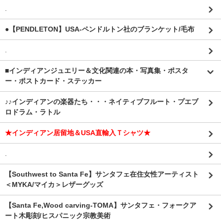
.
●【PENDLETON】USA-ペンドルトン社のブランケット/毛布
.
■インディアンジュエリー＆文化関連の本・写真集・ポスタ
ー・ポストカード・ステッカー
♪♪インディアンの楽器たち・・・ネイティブフルート・プエブ
ロドラム・ラトル
★インディアン居留地＆USA直輸入Ｔシャツ★
.
【Southwest to Santa Fe】サンタフェ在住女性アーティスト
＜MYKA/マイカ＞レザーグッズ
【Santa Fe,Wood carving-TOMA】サンタフェ・フォークア
ート木彫刻/ヒスパニック宗教美術