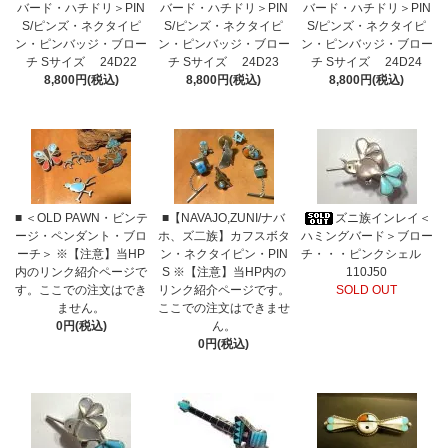
バード・ハチドリ＞PIN
バード・ハチドリ＞PIN
バード・ハチドリ＞PIN
S/ピンズ・ネクタイピ
S/ピンズ・ネクタイピ
S/ピンズ・ネクタイピ
ン・ピンバッジ・ブロー
ン・ピンバッジ・ブロー
ン・ピンバッジ・ブロー
チ Sサイズ 24D22
チ Sサイズ 24D23
チ Sサイズ 24D24
8,800円(税込)
8,800円(税込)
8,800円(税込)
■ ＜OLD PAWN・ビンテ
■【NAVAJO,ZUNI/ナバ
ズニ族インレイ＜
ージ・ペンダント・ブロ
ホ、ズ二族】カフスボタ
ハミングバード＞ブロー
ーチ＞ ※【注意】当HP
ン・ネクタイピン・PIN
チ・・・ピンクシェル
内のリンク紹介ページで
S ※【注意】当HP内の
110J50
す。ここでの注文はでき
リンク紹介ページです。
SOLD OUT
ません。
ここでの注文はできませ
0円(税込)
ん。
0円(税込)