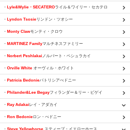
・
Lyle&Wylie・SECATERO
ライル＆ワイリー・セカテロ
・
Lyndon Tsosie
リンドン・ツオシー
・
Monty Claw
モンティ・クロウ
・
MARTINEZ Family
マルチネスファミリー
・
Norbert Peshlakai
ノルバート・ペシュラカイ
・
Orville White
オーヴィル・ホワイト
・
Patricia Bedonie
パトリシアべドニー
・
Philander&Lee Begay
フィランダー＆リー・ビゲイ
・
Ray Adakai
レイ・アダカイ
・
Ron Bedonie
ロン・べドニー
・
Steve Yellowhorse
スティーブ・イエローホース