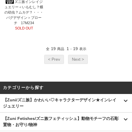
ズニ族インレイジ
ュエリー＜いもむし？蝶
の幼虫？ムカデ？・・・
バグデザイン＞ブロー
チ 17M234
SOLD OUT
19
1
19
全
商品
-
表示
< Prev
Next >
カテゴリーから探す
【Zuni/ズニ族】かわいい♡キャラクターデザイン★インレイ
ジュエリー
【Zuni Fetishes/ズニ族フェティッシュ】動物モチーフの石彫
置物・お守り/物神