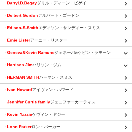
・
Darryl.D.Begay
ダリル・ディーン・ビゲイ
・
Delbert Gordon
デルバート・ゴードン
・
Edison-S-Smith
エディソン・サンディー・スミス
・
Ernie Lister
アーニー・リスター
・
Geneva&Kevin Ramone
ジェネーバ&ケビン・ラモーン
・
Harrison Jim
ハリソン・ジム
・
HERMAN SMITH
ハーマン・スミス
・
Ivan Howard
アイヴァン・ハワード
・
Jennifer Curtis family
ジェニファーカーティス
・
Kevin Yazzie
ケヴィン・ヤジー
・
Lonn Parker
ロン・パーカー