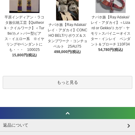
平原インディアン・ラコ
ナバホ族【Ray Adakai/
タ族伝統工芸【Quillwor
レイ・アダカイ】＜Liza
ナバホ族【Ray Adakai/
k・クイルワーク】＜Tur
rd or Gekko/トカゲ・ヤ
レイ・アダカイ】CONC
tle/カメ＞バー型ピア
モリ＞スパイニーオイス
HO BELT/リポウズ＆ス
ス・イエロー系 ※イヤ
ター・インレイ ペンダ
タンプワーク・コンチョ
リングやペンダントに
ント＆ブローチ 110F34
ベルト 25AU75
も・・・ 100025
54,780円(税込)
498,000円(税込)
15,800円(税込)
もっと見る
返品について