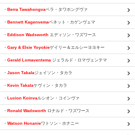
・
Berra Tawahongva
ベラ・タワホングヴァ
・
Bennett Kagenvema
ベネット・カゲンヴェマ
・
Eddison Wadsworth
エディソン・ワズワース
・
Gary & Elsie Yoyokie
ゲイリー＆エルシーヨヨキー
・
Gerald Lomaventema
ジェラルド・ロマヴェンテマ
・
Jason Takala
ジェイソン・タカラ
・
Kevin Takala
ケヴィン・タカラ
・
Lucion Koinva
ルシオン・コインヴァ
・
Ronald Wadsworth
ロナルド・ワズワース
・
Watson Honanie
ワトソン・ホナニー