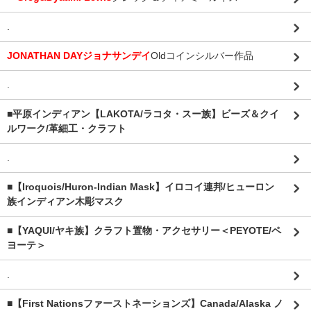
.
JONATHAN DAYジョナサンデイ
Oldコインシルバー作品
.
■平原インディアン【LAKOTA/ラコタ・スー族】ビーズ＆クイ
ルワーク/革細工・クラフト
.
■【Iroquois/Huron-Indian Mask】イロコイ連邦/ヒューロン
族インディアン木彫マスク
■【YAQUI/ヤキ族】クラフト置物・アクセサリー＜PEYOTE/ペ
ヨーテ＞
.
■【First Nationsファーストネーションズ】Canada/Alaska ノ