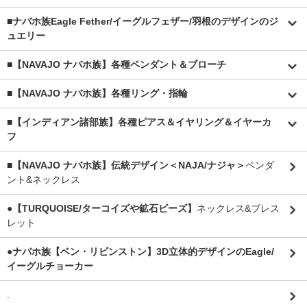
■
ナバホ族Eagle Fether/イーグルフェザー/羽根のデザインのジ
ュエリー
■【NAVAJO ナバホ族】各種ペンダント＆ブローチ
■【NAVAJO ナバホ族】各種リング・指輪
■【インディアン諸部族】各種ピアス＆イヤリング＆イヤーカ
フ
■【NAVAJO ナバホ族】伝統デザイン＜NAJA/ナジャ＞
ペンダ
ント&ネックレス
●【TURQUOISE/ターコイズや鉱石ビーズ】
ネックレス&ブレス
レット
●ナバホ族【ベン・リビンストン】3D立体的デザインのEagle/
イーグルチョーカー
.